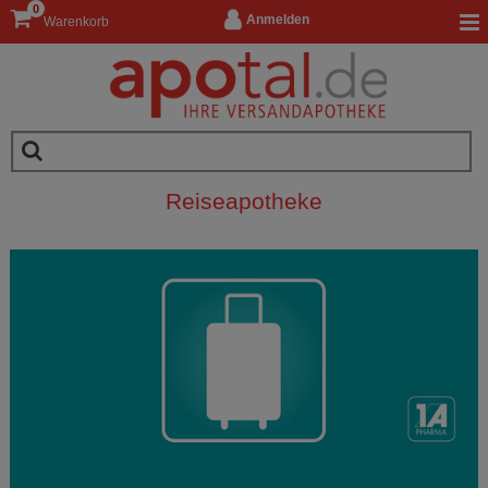
0
Anmelden
Warenkorb
Reiseapotheke