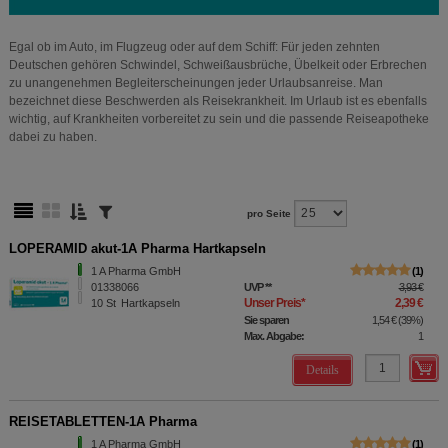
Egal ob im Auto, im Flugzeug oder auf dem Schiff: Für jeden zehnten
Deutschen gehören Schwindel, Schweißausbrüche, Übelkeit oder Erbrechen
zu unangenehmen Begleiterscheinungen jeder Urlaubsanreise. Man
bezeichnet diese Beschwerden als Reisekrankheit. Im Urlaub ist es ebenfalls
wichtig, auf Krankheiten vorbereitet zu sein und die passende Reiseapotheke
dabei zu haben.
pro Seite
LOPERAMID akut-1A Pharma Hartkapseln
1 A Pharma GmbH
1
01338066
UVP
**
3,93 €
Unser Preis
*
2,39 €
10
St
Hartkapseln
Sie sparen
1,54 €
(
39%
)
Max. Abgabe:
1
Details
REISETABLETTEN-1A Pharma
1 A Pharma GmbH
1