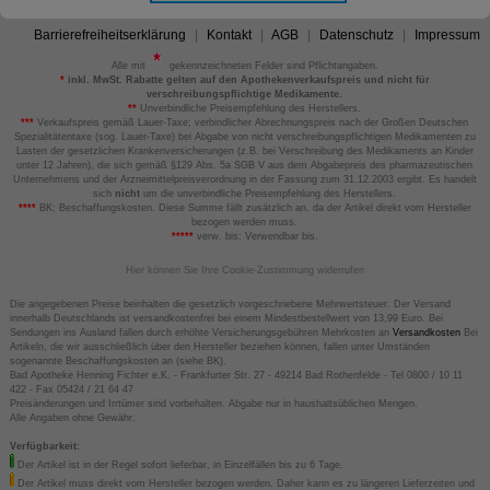
Barrierefreiheitserklärung
Kontakt
AGB
Datenschutz
Impressum
Alle mit
gekennzeichneten Felder sind Pflichtangaben.
*
inkl. MwSt. Rabatte gelten auf den Apothekenverkaufspreis und nicht für
verschreibungspflichtige Medikamente.
**
Unverbindliche Preisempfehlung des Herstellers.
***
Verkaufspreis gemäß Lauer-Taxe; verbindlicher Abrechnungspreis nach der Großen Deutschen
Spezialitätentaxe (sog. Lauer-Taxe) bei Abgabe von nicht verschreibungspflichtigen Medikamenten zu
Lasten der gesetzlichen Krankenversicherungen (z.B. bei Verschreibung des Medikaments an Kinder
unter 12 Jahren), die sich gemäß §129 Abs. 5a SGB V aus dem Abgabepreis des pharmazeutischen
Unternehmens und der Arzneimittelpreisverordnung in der Fassung zum 31.12.2003 ergibt. Es handelt
sich
nicht
um die unverbindliche Preisempfehlung des Herstellers.
****
BK: Beschaffungskosten. Diese Summe fällt zusätzlich an, da der Artikel direkt vom Hersteller
bezogen werden muss.
*****
verw. bis: Verwendbar bis.
Hier können Sie Ihre Cookie-Zustimmung widerrufen
Die angegebenen Preise beinhalten die gesetzlich vorgeschriebene Mehrwertsteuer. Der Versand
innerhalb Deutschlands ist versandkostenfrei bei einem Mindestbestellwert von 13,99 Euro. Bei
Sendungen ins Ausland fallen durch erhöhte Versicherungsgebühren Mehrkosten an
Versandkosten
Bei
Artikeln, die wir ausschließlich über den Hersteller beziehen können, fallen unter Umständen
sogenannte Beschaffungskosten an (siehe BK).
Bad Apotheke Henning Fichter e.K. - Frankfurter Str. 27 - 49214 Bad Rothenfelde - Tel 0800 / 10 11
422 - Fax 05424 / 21 64 47
Preisänderungen und Irrtümer sind vorbehalten. Abgabe nur in haushaltsüblichen Mengen.
Alle Angaben ohne Gewähr.
Verfügbarkeit:
Der Artikel ist in der Regel sofort lieferbar, in Einzelfällen bis zu 6 Tage.
Der Artikel muss direkt vom Hersteller bezogen werden. Daher kann es zu längeren Lieferzeiten und