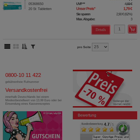
05368650
UVP
**
4,69 €
Unser Preis
*
1,79 €
20
St
Tabletten
Sie sparen
2,90 €
(
62%
)
Max. Abgabe:
3
Details
pro Seite
0800-10 11 422
gebührenfreie Rufnummer
Versandkostenfrei
innerhalb Deutschlands bei einem
Mindestbestellwert von 13,99 Euro oder bei
Einsendung eines Kassenrezeptes
Bewertung