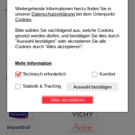
Weitergehende Informationen hierzu finden Sie in
unserer
Datenschutzerklärung
bei dem Unterpunkt
Cookies
.
Bitte wählen Sie nachfolgend aus, welche Cookies
gesetzt werden dürfen, und bestätigen Sie dies durch
"Auswahl bestätigen" oder akzeptieren Sie alle
Cookies durch "Alles akzeptieren":
Mehr Information
Technisch Notwendig:
Technisch erforderlich
Hierbei handelt es sich um
Komfort
Cookies, die für die Grundfunktionen unserer
Website notwendig sind (z.B. Navigation, Warenkorb,
Statistik & Tracking
Auswahl bestätigen
Kundenkonto), weshalb auf diese nicht verzichtet
werden kann.
Alles akzeptieren
Komfort:
Diese Cookies werden genutzt um das
Einkaufserlebnis noch ansprechender zu gestalten,
beispielsweise für die Wiedererkennung des
Besuchers oder unsere Seite an bevorzugte
Verhaltensweisen (z.B. Spracheinstellung)
anzupassen. Komfort-Cookies ermöglichen es uns