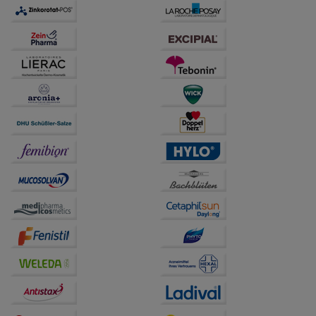
auch auf Ihre Bedürfnisse zugeschrittene Inhalte
anzuzeigen und unser Partnerprogramm zu
betreiben.
Statistik & Tracking:
Hierüber lassen sich
Informationen über die Art und Weise der Nutzung
unserer Website sammeln, mit deren Hilfe wir unsere
Website weiter für Sie optimieren können, den Inhalt
auf unserer Website aber auch die Werbung auf
Drittseiten möglichst relevant für Sie zu gestalten.
Bitte beachten Sie, dass Daten hierfür teilweise an
Dritte wie z.B. Google oder soziale Medien
übertragen werden.