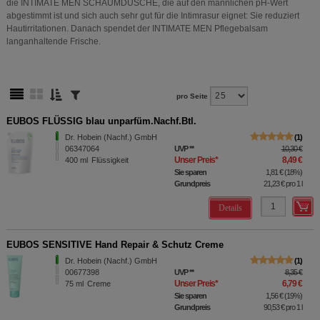
die INTIMATE MEN SCHAUMDUSCHE, die auf den männlichen pH-Wert
abgestimmt ist und sich auch sehr gut für die Intimrasur eignet: Sie reduziert
Hautirritationen. Danach spendet der INTIMATE MEN Pflegebalsam
langanhaltende Frische.
pro Seite
EUBOS FLÜSSIG blau unparfüm.Nachf.Btl.
Dr. Hobein (Nachf.) GmbH
1
06347064
UVP
**
10,30 €
Unser Preis
*
8,49 €
400
ml
Flüssigkeit
Sie sparen
1,81 €
(
18%
)
Grundpreis
21,23 €
pro 1 l
Details
EUBOS SENSITIVE Hand Repair & Schutz Creme
Dr. Hobein (Nachf.) GmbH
1
00677398
UVP
**
8,35 €
Unser Preis
*
6,79 €
75
ml
Creme
Sie sparen
1,56 €
(
19%
)
Grundpreis
90,53 €
pro 1 l