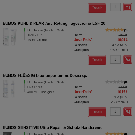
Details
EUBOS KÜHL & KLAR Anti-Rötung Tagescreme LSF 20
Dr. Hobein (Nachf.) GmbH
1
16917717
UVP
**
23,80 €
Unser Preis
*
19,04 €
40
ml
Creme
Sie sparen
4,76 €
(
20%
)
Grundpreis
476,00 €
pro 1 l
Details
EUBOS FLÜSSIG blau unparfüm.m.Dosiersp.
Dr. Hobein (Nachf.) GmbH
0
06306993
UVP
**
12,10 €
Unser Preis
*
10,15 €
400
ml
Flüssigkeit
Sie sparen
1,95 €
(
16%
)
Grundpreis
25,38 €
pro 1 l
Details
EUBOS SENSITIVE Ultra Repair & Schutz Handcreme
Dr. Hobein (Nachf.) GmbH
6