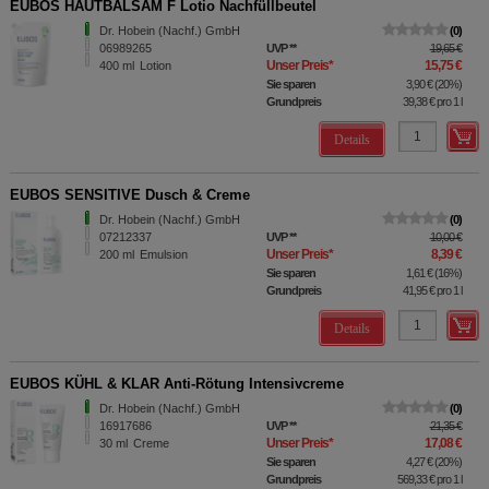
EUBOS HAUTBALSAM F Lotio Nachfüllbeutel
Dr. Hobein (Nachf.) GmbH
0
06989265
UVP
**
19,65 €
Unser Preis
*
15,75 €
400
ml
Lotion
Sie sparen
3,90 €
(
20%
)
Grundpreis
39,38 €
pro 1 l
Details
EUBOS SENSITIVE Dusch & Creme
Dr. Hobein (Nachf.) GmbH
0
07212337
UVP
**
10,00 €
Unser Preis
*
8,39 €
200
ml
Emulsion
Sie sparen
1,61 €
(
16%
)
Grundpreis
41,95 €
pro 1 l
Details
EUBOS KÜHL & KLAR Anti-Rötung Intensivcreme
Dr. Hobein (Nachf.) GmbH
0
16917686
UVP
**
21,35 €
Unser Preis
*
17,08 €
30
ml
Creme
Sie sparen
4,27 €
(
20%
)
Grundpreis
569,33 €
pro 1 l