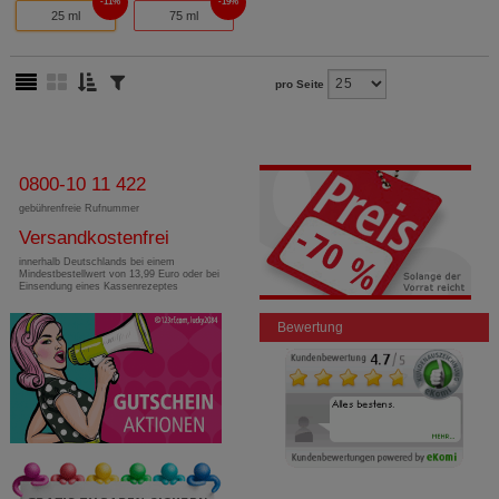
11%
19%
25 ml
75 ml
pro Seite
0800-10 11 422
gebührenfreie Rufnummer
Versandkostenfrei
innerhalb Deutschlands bei einem
Mindestbestellwert von 13,99 Euro oder bei
Einsendung eines Kassenrezeptes
Bewertung