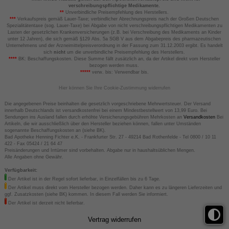
verschreibungspflichtige Medikamente.
**
Unverbindliche Preisempfehlung des Herstellers.
***
Verkaufspreis gemäß Lauer-Taxe; verbindlicher Abrechnungspreis nach der Großen Deutschen
Spezialitätentaxe (sog. Lauer-Taxe) bei Abgabe von nicht verschreibungspflichtigen Medikamenten zu
Lasten der gesetzlichen Krankenversicherungen (z.B. bei Verschreibung des Medikaments an Kinder
unter 12 Jahren), die sich gemäß §129 Abs. 5a SGB V aus dem Abgabepreis des pharmazeutischen
Unternehmens und der Arzneimittelpreisverordnung in der Fassung zum 31.12.2003 ergibt. Es handelt
sich
nicht
um die unverbindliche Preisempfehlung des Herstellers.
****
BK: Beschaffungskosten. Diese Summe fällt zusätzlich an, da der Artikel direkt vom Hersteller
bezogen werden muss.
*****
verw. bis: Verwendbar bis.
Hier können Sie Ihre Cookie-Zustimmung widerrufen
Die angegebenen Preise beinhalten die gesetzlich vorgeschriebene Mehrwertsteuer. Der Versand
innerhalb Deutschlands ist versandkostenfrei bei einem Mindestbestellwert von 13,99 Euro. Bei
Sendungen ins Ausland fallen durch erhöhte Versicherungsgebühren Mehrkosten an
Versandkosten
Bei
Artikeln, die wir ausschließlich über den Hersteller beziehen können, fallen unter Umständen
sogenannte Beschaffungskosten an (siehe BK).
Bad Apotheke Henning Fichter e.K. - Frankfurter Str. 27 - 49214 Bad Rothenfelde - Tel 0800 / 10 11
422 - Fax 05424 / 21 64 47
Preisänderungen und Irrtümer sind vorbehalten. Abgabe nur in haushaltsüblichen Mengen.
Alle Angaben ohne Gewähr.
Verfügbarkeit:
Der Artikel ist in der Regel sofort lieferbar, in Einzelfällen bis zu 6 Tage.
Der Artikel muss direkt vom Hersteller bezogen werden. Daher kann es zu längeren Lieferzeiten und
ggf. Zusatzkosten (siehe BK) kommen. In diesem Fall werden Sie informiert.
Der Artikel ist derzeit nicht lieferbar.
Vertrag widerrufen