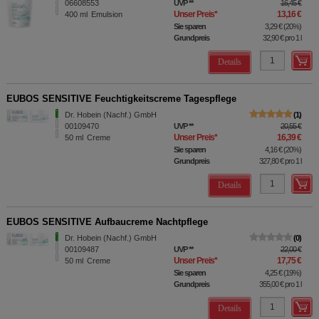
06608553
UVP
**
16,45 €
Unser Preis
*
13,16 €
400
ml
Emulsion
Sie sparen
3,29 €
(
20%
)
Grundpreis
32,90 €
pro 1 l
Details
EUBOS SENSITIVE Feuchtigkeitscreme Tagespflege
Dr. Hobein (Nachf.) GmbH
1
00109470
UVP
**
20,55 €
Unser Preis
*
16,39 €
50
ml
Creme
Sie sparen
4,16 €
(
20%
)
Grundpreis
327,80 €
pro 1 l
Details
EUBOS SENSITIVE Aufbaucreme Nachtpflege
Dr. Hobein (Nachf.) GmbH
0
00109487
UVP
**
22,00 €
Unser Preis
*
17,75 €
50
ml
Creme
Sie sparen
4,25 €
(
19%
)
Grundpreis
355,00 €
pro 1 l
Details