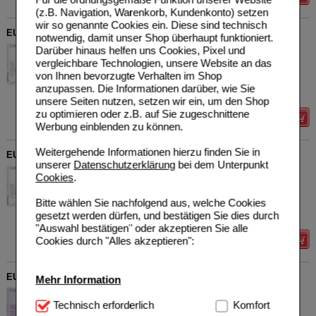
(z.B. Navigation, Warenkorb, Kundenkonto) setzen
wir so genannte Cookies ein. Diese sind technisch
EUBOS HAUTBALSAM
notwendig, damit unser Shop überhaupt funktioniert.
Darüber hinaus helfen uns Cookies, Pixel und
Dr. Hobein (Nachf.) GmbH
0
06306970
UVP
**
10,95 €
vergleichbare Technologien, unsere Website an das
Unser Preis
*
8,59 €
200
ml
Balsam
von Ihnen bevorzugte Verhalten im Shop
Sie sparen
2,36 €
(
22%
)
anzupassen. Die Informationen darüber, wie Sie
Grundpreis
42,95 €
pro 1 l
unsere Seiten nutzen, setzen wir ein, um den Shop
zu optimieren oder z.B. auf Sie zugeschnittene
Details
Werbung einblenden zu können.
Weitergehende Informationen hierzu finden Sie in
EUBOS HAUTBALSAM F Lotio
unserer
Datenschutzerklärung
bei dem Unterpunkt
Dr. Hobein (Nachf.) GmbH
0
Cookies
.
06306987
UVP
**
12,75 €
Unser Preis
*
10,39 €
200
ml
Lotion
Bitte wählen Sie nachfolgend aus, welche Cookies
Sie sparen
2,36 €
(
19%
)
gesetzt werden dürfen, und bestätigen Sie dies durch
Grundpreis
51,95 €
pro 1 l
"Auswahl bestätigen" oder akzeptieren Sie alle
Cookies durch "Alles akzeptieren":
Details
EUBOS INTIMATE WOMAN Waschlotion
Mehr Information
Dr. Hobein (Nachf.) GmbH
0
Technisch Notwendig:
Technisch erforderlich
Hierbei handelt es sich um
Komfort
17378085
UVP
**
9,05 €
Unser Preis
*
7,24 €
200
ml
Lotion