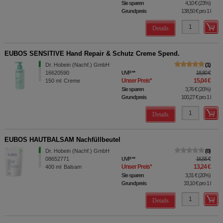
Sie sparen
4,10 €
(
23%
)
Grundpreis
138,50 €
pro 1 l
Details
EUBOS SENSITIVE Hand Repair & Schutz Creme Spend.
Dr. Hobein (Nachf.) GmbH
1
16620590
UVP
**
18,80 €
Unser Preis
*
15,04 €
150
ml
Creme
Sie sparen
3,76 €
(
20%
)
Grundpreis
100,27 €
pro 1 l
Details
EUBOS HAUTBALSAM Nachfüllbeutel
Dr. Hobein (Nachf.) GmbH
0
08652771
UVP
**
16,55 €
Unser Preis
*
13,24 €
400
ml
Balsam
Sie sparen
3,31 €
(
20%
)
Grundpreis
33,10 €
pro 1 l
Details