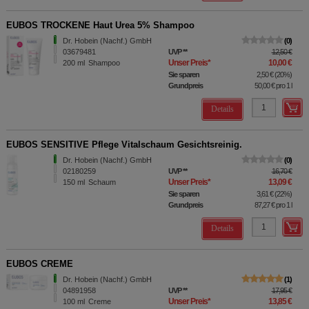
EUBOS TROCKENE Haut Urea 5% Shampoo
Dr. Hobein (Nachf.) GmbH
0
03679481
UVP
**
12,50 €
Unser Preis
*
10,00 €
200
ml
Shampoo
Sie sparen
2,50 €
(
20%
)
Grundpreis
50,00 €
pro 1 l
Details
EUBOS SENSITIVE Pflege Vitalschaum Gesichtsreinig.
Dr. Hobein (Nachf.) GmbH
0
02180259
UVP
**
16,70 €
Unser Preis
*
13,09 €
150
ml
Schaum
Sie sparen
3,61 €
(
22%
)
Grundpreis
87,27 €
pro 1 l
Details
EUBOS CREME
Dr. Hobein (Nachf.) GmbH
1
04891958
UVP
**
17,95 €
Unser Preis
*
13,85 €
100
ml
Creme