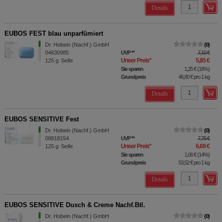
Details
EUBOS FEST blau unparfümiert
Dr. Hobein (Nachf.) GmbH
0
04630985
UVP
**
7,10 €
Unser Preis
*
5,85 €
125
g
Seife
Sie sparen
1,25 €
(
18%
)
Grundpreis
46,80 €
pro 1 kg
Details
EUBOS SENSITIVE Fest
Dr. Hobein (Nachf.) GmbH
0
08818154
UVP
**
7,75 €
Unser Preis
*
6,69 €
125
g
Seife
Sie sparen
1,06 €
(
14%
)
Grundpreis
53,52 €
pro 1 kg
Details
EUBOS SENSITIVE Dusch & Creme Nachf.Btl.
Dr. Hobein (Nachf.) GmbH
0