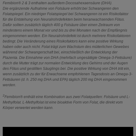
Femibion® 2 & 3 enthalten außerdem Docosahexaensäure (DHA).
Die ergänzende Aufnahme von Folsäure erhöht bei Schwangeren den
Folatspiegel. Ein niedriger Folatspiegel bei Schwangeren ist ein Risikofaktor
für die Entstehung von Neuralrohrdefekten beim heranwachsenden Fötus.
Dafür sollten zusätzlich täglich 400 g Folsäure über einen Zeitraum von
mindestens einem Monat vor und bis zu drei Monaten nach der Empfängnis
eingenommen werden. Ein Neuralrohrdefekt ist durch mehrere Risikofaktoren
bedingt. Die Veränderung eines Risikofaktors kann eine positive Wirkung
haben oder auch nicht. Folat trägt zum Wachstum des mütterlichen Gewebes
während der Schwangerschaft bei, einschließlich der Entwicklung der
Plazenta. Die Einnahme von DHA (mehrfach ungesättigte Omega-3-Fettsäure)
durch die Mutter trägt zur normalen Entwicklung des Gehirns und der Augen
des Fötus und gestillten Säuglings bei. Die positive Wirkung von DHA tritt ein,
wenn zusätzlich zu der für Erwachsene empfohlenen Tagesdosis an Omega-3-
Fettsäuren (d. h. 250 mg DHA und EPA) täglich 200 mg DHA eingenommen
werden.
2
Femibion® enthält eine Kombination aus zwei Folatquellen: Folsäure und L-
Methylfolat. L-Methylfolat ist eine bioaktive Form von Folat, die direkt vom
Körper verwertet werden kann.