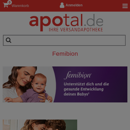
0
Anmelden
Warenkorb
Femibion