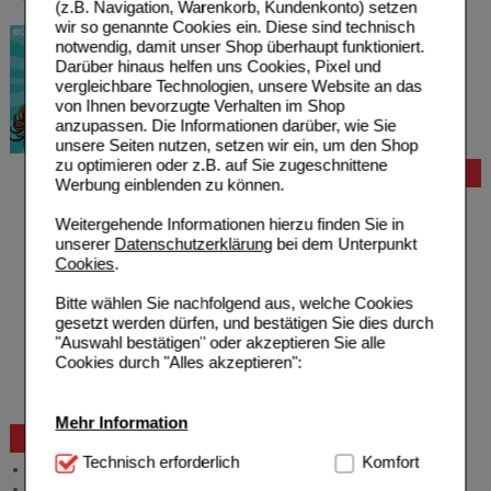
(z.B. Navigation, Warenkorb, Kundenkonto) setzen
wir so genannte Cookies ein. Diese sind technisch
notwendig, damit unser Shop überhaupt funktioniert.
Darüber hinaus helfen uns Cookies, Pixel und
vergleichbare Technologien, unsere Website an das
von Ihnen bevorzugte Verhalten im Shop
anzupassen. Die Informationen darüber, wie Sie
unsere Seiten nutzen, setzen wir ein, um den Shop
zu optimieren oder z.B. auf Sie zugeschnittene
Bestellung
Werbung einblenden zu können.
Hilfe zur Anmeldung
Weitergehende Informationen hierzu finden Sie in
Hilfe zum Bestellvorgang
unserer
Datenschutzerklärung
bei dem Unterpunkt
Zahlungsmöglichkeiten
Cookies
.
Rezepte einlösen
Freiumschläge anfordern
Bitte wählen Sie nachfolgend aus, welche Cookies
Freiumschläge downloaden
gesetzt werden dürfen, und bestätigen Sie dies durch
Auslandsbestellung
"Auswahl bestätigen" oder akzeptieren Sie alle
Reklamation
Cookies durch "Alles akzeptieren":
Widerrufsformular
Problembehebung
Bestellschein
Mehr Information
Beratung und Service
Technisch Notwendig:
Technisch erforderlich
Hierbei handelt es sich um
Komfort
Allgemeine Information
Cookies, die für die Grundfunktionen unserer
Produktberatung