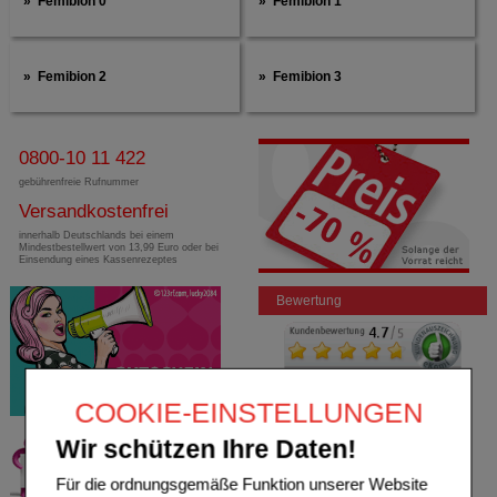
Femibion 0
Femibion 1
Femibion 2
Femibion 3
0800-10 11 422
gebührenfreie Rufnummer
Versandkostenfrei
innerhalb Deutschlands bei einem
Mindestbestellwert von 13,99 Euro oder bei
Einsendung eines Kassenrezeptes
Bewertung
COOKIE-EINSTELLUNGEN
Wir schützen Ihre Daten!
Für die ordnungsgemäße Funktion unserer Website