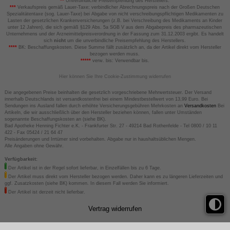
**
Unverbindliche Preisempfehlung des Herstellers.
***
Verkaufspreis gemäß Lauer-Taxe; verbindlicher Abrechnungspreis nach der Großen Deutschen
Spezialitätentaxe (sog. Lauer-Taxe) bei Abgabe von nicht verschreibungspflichtigen Medikamenten zu
Lasten der gesetzlichen Krankenversicherungen (z.B. bei Verschreibung des Medikaments an Kinder
unter 12 Jahren), die sich gemäß §129 Abs. 5a SGB V aus dem Abgabepreis des pharmazeutischen
Unternehmens und der Arzneimittelpreisverordnung in der Fassung zum 31.12.2003 ergibt. Es handelt
sich
nicht
um die unverbindliche Preisempfehlung des Herstellers.
****
BK: Beschaffungskosten. Diese Summe fällt zusätzlich an, da der Artikel direkt vom Hersteller
bezogen werden muss.
*****
verw. bis: Verwendbar bis.
Hier können Sie Ihre Cookie-Zustimmung widerrufen
Die angegebenen Preise beinhalten die gesetzlich vorgeschriebene Mehrwertsteuer. Der Versand
innerhalb Deutschlands ist versandkostenfrei bei einem Mindestbestellwert von 13,99 Euro. Bei
Sendungen ins Ausland fallen durch erhöhte Versicherungsgebühren Mehrkosten an
Versandkosten
Bei
Artikeln, die wir ausschließlich über den Hersteller beziehen können, fallen unter Umständen
sogenannte Beschaffungskosten an (siehe BK).
Bad Apotheke Henning Fichter e.K. - Frankfurter Str. 27 - 49214 Bad Rothenfelde - Tel 0800 / 10 11
422 - Fax 05424 / 21 64 47
Preisänderungen und Irrtümer sind vorbehalten. Abgabe nur in haushaltsüblichen Mengen.
Alle Angaben ohne Gewähr.
Verfügbarkeit:
Der Artikel ist in der Regel sofort lieferbar, in Einzelfällen bis zu 6 Tage.
Der Artikel muss direkt vom Hersteller bezogen werden. Daher kann es zu längeren Lieferzeiten und
ggf. Zusatzkosten (siehe BK) kommen. In diesem Fall werden Sie informiert.
Der Artikel ist derzeit nicht lieferbar.
Vertrag widerrufen