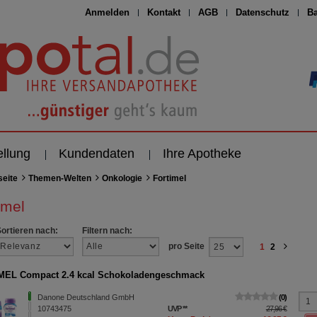
Anmelden
Kontakt
AGB
Datenschutz
Ba
ellung
Kundendaten
Ihre Apotheke
seite
Themen-Welten
Onkologie
Fortimel
imel
Sortieren nach:
Filtern nach:
pro Seite
1
2
MEL Compact 2.4 kcal Schokoladengeschmack
Danone Deutschland GmbH
0
10743475
UVP
**
27,96 €