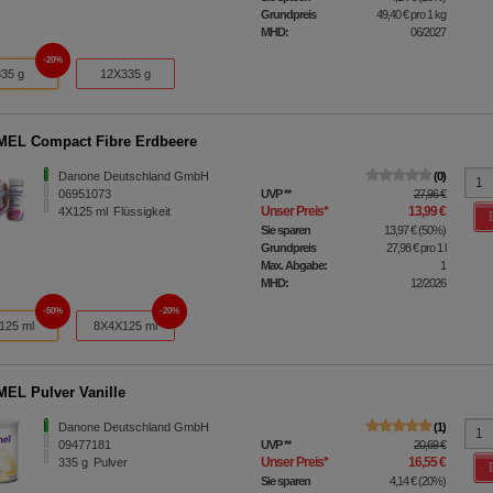
Grundpreis
49,40 €
pro 1 kg
MHD:
06/2027
20%
335 g
12X335 g
EL Compact Fibre Erdbeere
Danone Deutschland GmbH
0
06951073
UVP
**
27,96 €
Unser Preis
*
13,99 €
4X125
ml
Flüssigkeit
Sie sparen
13,97 €
(
50%
)
Grundpreis
27,98 €
pro 1 l
Max. Abgabe:
1
MHD:
12/2026
50%
20%
125 ml
8X4X125 ml
EL Pulver Vanille
Danone Deutschland GmbH
1
09477181
UVP
**
20,69 €
Unser Preis
*
16,55 €
335
g
Pulver
Sie sparen
4,14 €
(
20%
)