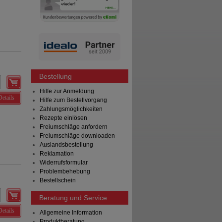
Bestellung
Hilfe zur Anmeldung
Details
Hilfe zum Bestellvorgang
Zahlungsmöglichkeiten
Rezepte einlösen
Freiumschläge anfordern
Freiumschläge downloaden
Auslandsbestellung
Reklamation
Widerrufsformular
Problembehebung
Bestellschein
Beratung und Service
Details
Allgemeine Information
Produktberatung