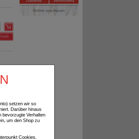
Details
EN
Details
to) setzen wir so
niert. Darüber hinaus
n bevorzugte Verhalten
ein, um den Shop zu
terpunkt
Cookies
.