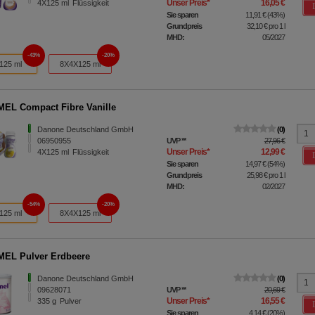
Unser Preis
*
16,05 €
4X125
ml
Flüssigkeit
Sie sparen
11,91 €
(
43%
)
Grundpreis
32,10 €
pro 1 l
MHD:
05/2027
43%
20%
125 ml
8X4X125 ml
EL Compact Fibre Vanille
Danone Deutschland GmbH
0
06950955
UVP
**
27,96 €
Unser Preis
*
12,99 €
4X125
ml
Flüssigkeit
Sie sparen
14,97 €
(
54%
)
Grundpreis
25,98 €
pro 1 l
MHD:
02/2027
54%
20%
125 ml
8X4X125 ml
EL Pulver Erdbeere
Danone Deutschland GmbH
0
09628071
UVP
**
20,69 €
Unser Preis
*
16,55 €
335
g
Pulver
Sie sparen
4,14 €
(
20%
)