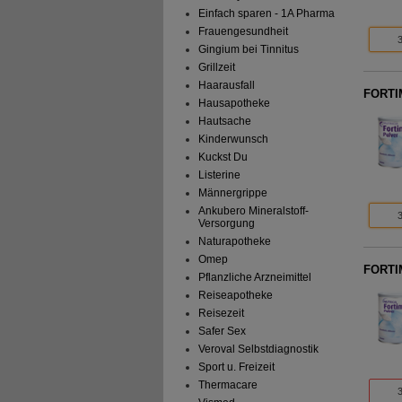
Einfach sparen - 1A Pharma
Frauengesundheit
Gingium bei Tinnitus
Grillzeit
Haarausfall
FORTIM
Hausapotheke
Hautsache
Kinderwunsch
Kuckst Du
Listerine
Männergrippe
Ankubero Mineralstoff-
Versorgung
Naturapotheke
Omep
FORTIM
Pflanzliche Arzneimittel
Reiseapotheke
Reisezeit
Safer Sex
Veroval Selbstdiagnostik
Sport u. Freizeit
Thermacare