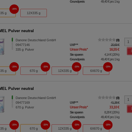
Grundpreis
49,40 €
pro 1 kg
20%
335 g
12X335 g
EL Pulver neutral
Danone Deutschland GmbH
0
09477146
UVP
**
20,69 €
Unser Preis
*
16,55 €
335
g
Pulver
Sie sparen
4,14 €
(
20%
)
Grundpreis
49,40 €
pro 1 kg
20%
20%
20%
20%
335 g
670 g
12X335 g
6X670 g
EL Pulver neutral
Danone Deutschland GmbH
0
09477169
UVP
**
41,38 €
Unser Preis
*
33,10 €
670
g
Pulver
Sie sparen
8,28 €
(
20%
)
Grundpreis
49,40 €
pro 1 kg
20%
20%
20%
20%
335 g
670 g
12X335 g
6X670 g