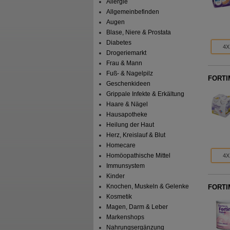
Allergie
Allgemeinbefinden
Augen
Blase, Niere & Prostata
Diabetes
4X
Drogeriemarkt
Frau & Mann
Fuß- & Nagelpilz
FORTIM
Geschenkideen
Grippale Infekte & Erkältung
Haare & Nägel
Hausapotheke
Heilung der Haut
Herz, Kreislauf & Blut
Homecare
Homöopathische Mittel
4X
Immunsystem
Kinder
Knochen, Muskeln & Gelenke
FORTIM
Kosmetik
Magen, Darm & Leber
Markenshops
Nahrungsergänzung