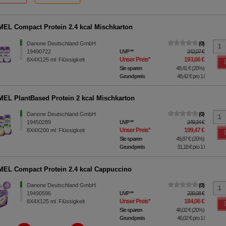
EL Compact Protein 2.4 kcal Mischkarton
Danone Deutschland GmbH
0
19490722
UVP
**
242,07 €
Unser Preis
*
193,66 €
8X4X125
ml
Flüssigkeit
Sie sparen
48,41 €
(
20%
)
Grundpreis
48,42 €
pro 1 l
EL PlantBased Protein 2 kcal Mischkarton
Danone Deutschland GmbH
0
19450289
UVP
**
249,34 €
Unser Preis
*
199,47 €
8X4X200
ml
Flüssigkeit
Sie sparen
49,87 €
(
20%
)
Grundpreis
31,18 €
pro 1 l
EL Compact Protein 2.4 kcal Cappuccino
Danone Deutschland GmbH
0
19490596
UVP
**
230,08 €
Unser Preis
*
184,06 €
8X4X125
ml
Flüssigkeit
Sie sparen
46,02 €
(
20%
)
Grundpreis
46,02 €
pro 1 l