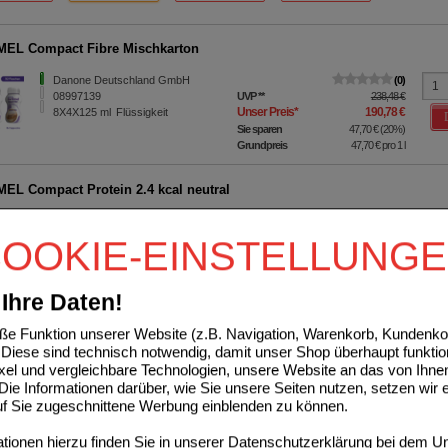
EL Compact Fibre Mischkarton
Danone Deutschland GmbH
0
08997139
UVP
**
238,48 €
Unser Preis
*
190,78 €
8X4X125
ml
Flüssigkeit
Sie sparen
47,70 €
(
20%
)
Grundpreis
47,70 €
pro 1 l
EL Compact Protein 2.4 kcal neutral
Danone Deutschland GmbH
0
19490716
UVP
**
28,76 €
OOKIE-EINSTELLUNG
Unser Preis
*
16,99 €
4X125
ml
Flüssigkeit
Sie sparen
11,77 €
(
41%
)
Grundpreis
33,98 €
pro 1 l
Ihre Daten!
MHD:
03/2027
41%
20%
e Funktion unserer Website (z.B. Navigation, Warenkorb, Kundenkon
125 ml
8X4X125 ml
Diese sind technisch notwendig, damit unser Shop überhaupt funktio
ixel und vergleichbare Technologien, unsere Website an das von Ihne
ie Informationen darüber, wie Sie unsere Seiten nutzen, setzen wir 
MEL Compact 2.4 kcal Schokoladengeschmack
auf Sie zugeschnittene Werbung einblenden zu können.
Danone Deutschland GmbH
0
ionen hierzu finden Sie in unserer
Datenschutzerklärung
bei dem Un