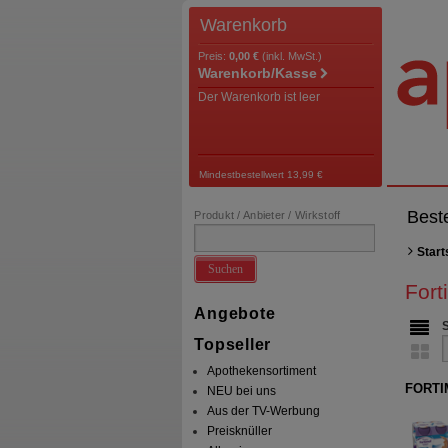
Warenkorb
Preis:
0,00 €
(inkl. MwSt.)
Warenkorb/Kasse
Der Warenkorb ist leer
Mindestbestellwert 13,99 €
Best
Produkt / Anbieter / Wirkstoff
Start
Suchen
Fort
Angebote
Topseller
Apothekensortiment
FORTI
NEU bei uns
Aus der TV-Werbung
Preisknüller