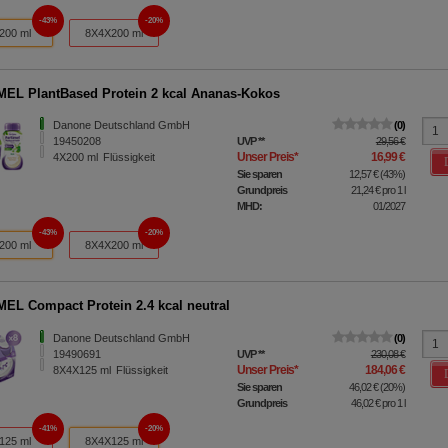
43%
20%
200 ml
8X4X200 ml
EL PlantBased Protein 2 kcal Ananas-Kokos
Danone Deutschland GmbH
0
19450208
UVP
**
29,56 €
Unser Preis
*
16,99 €
4X200
ml
Flüssigkeit
Sie sparen
12,57 €
(
43%
)
Grundpreis
21,24 €
pro 1 l
MHD:
01/2027
43%
20%
200 ml
8X4X200 ml
EL Compact Protein 2.4 kcal neutral
Danone Deutschland GmbH
0
19490691
UVP
**
230,08 €
Unser Preis
*
184,06 €
8X4X125
ml
Flüssigkeit
Sie sparen
46,02 €
(
20%
)
Grundpreis
46,02 €
pro 1 l
41%
20%
125 ml
8X4X125 ml