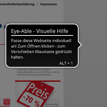
rrierefreiheitserklärung
Impressum
Seite drucken
0800-10 11 422
gebührenfreie Rufnummer
Versandkostenfrei
innerhalb Deutschlands bei einem
Mindestbestellwert von 13,99 Euro oder bei
Einsendung eines Kassenrezeptes