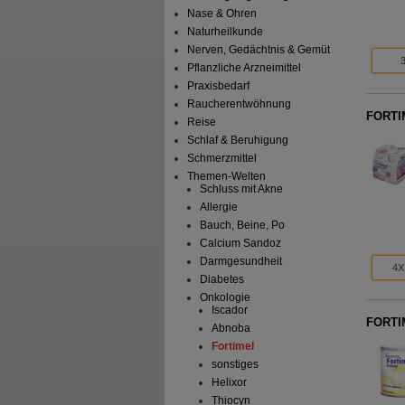
Nase & Ohren
Naturheilkunde
Nerven, Gedächtnis & Gemüt
Pflanzliche Arzneimittel
Praxisbedarf
Raucherentwöhnung
FORTIM
Reise
Schlaf & Beruhigung
Schmerzmittel
Themen-Welten
Schluss mit Akne
Allergie
Bauch, Beine, Po
Calcium Sandoz
Darmgesundheit
4X
Diabetes
Onkologie
Iscador
FORTIM
Abnoba
Fortimel
sonstiges
Helixor
Thiocyn