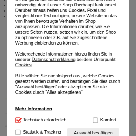
notwendig, damit unser Shop überhaupt funktioniert.
Newsletter
Darüber hinaus helfen uns Cookies, Pixel und
Neukundenprämie
vergleichbare Technologien, unsere Website an das
Stellenangebote
von Ihnen bevorzugte Verhalten im Shop
anzupassen. Die Informationen darüber, wie Sie
unsere Seiten nutzen, setzen wir ein, um den Shop
zu optimieren oder z.B. auf Sie zugeschnittene
Werbung einblenden zu können.
Weitergehende Informationen hierzu finden Sie in
unserer
Datenschutzerklärung
bei dem Unterpunkt
Cookies
.
Bitte wählen Sie nachfolgend aus, welche Cookies
gesetzt werden dürfen, und bestätigen Sie dies durch
"Auswahl bestätigen" oder akzeptieren Sie alle
Cookies durch "Alles akzeptieren":
Mehr Information
Technisch Notwendig:
Technisch erforderlich
Hierbei handelt es sich um
Komfort
Cookies, die für die Grundfunktionen unserer
Website notwendig sind (z.B. Navigation, Warenkorb,
Statistik & Tracking
Auswahl bestätigen