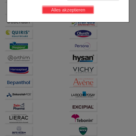
Kundenkonto), weshalb auf diese nicht verzichtet
werden kann.
Alles akzeptieren
Komfort:
Diese Cookies werden genutzt um das
Einkaufserlebnis noch ansprechender zu gestalten,
beispielsweise für die Wiedererkennung des
Besuchers oder unsere Seite an bevorzugte
Verhaltensweisen (z.B. Spracheinstellung)
anzupassen. Komfort-Cookies ermöglichen es uns
auch auf Ihre Bedürfnisse zugeschrittene Inhalte
anzuzeigen und unser Partnerprogramm zu
betreiben.
Statistik & Tracking:
Hierüber lassen sich
Informationen über die Art und Weise der Nutzung
unserer Website sammeln, mit deren Hilfe wir unsere
Website weiter für Sie optimieren können, den Inhalt
auf unserer Website aber auch die Werbung auf
Drittseiten möglichst relevant für Sie zu gestalten.
Bitte beachten Sie, dass Daten hierfür teilweise an
Dritte wie z.B. Google oder soziale Medien
übertragen werden.