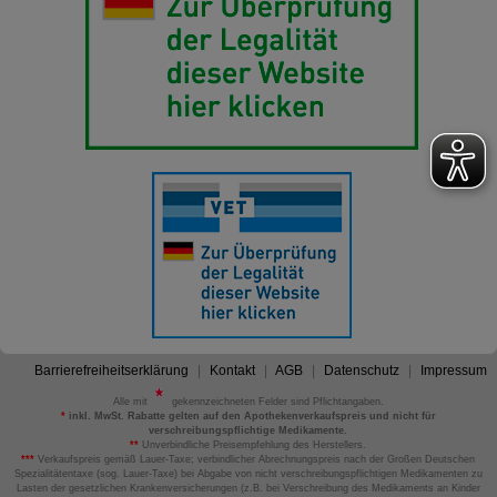
Barrierefreiheitserklärung
Kontakt
AGB
Datenschutz
Impressum
Alle mit
gekennzeichneten Felder sind Pflichtangaben.
*
inkl. MwSt. Rabatte gelten auf den Apothekenverkaufspreis und nicht für
verschreibungspflichtige Medikamente.
**
Unverbindliche Preisempfehlung des Herstellers.
***
Verkaufspreis gemäß Lauer-Taxe; verbindlicher Abrechnungspreis nach der Großen Deutschen
Spezialitätentaxe (sog. Lauer-Taxe) bei Abgabe von nicht verschreibungspflichtigen Medikamenten zu
Lasten der gesetzlichen Krankenversicherungen (z.B. bei Verschreibung des Medikaments an Kinder