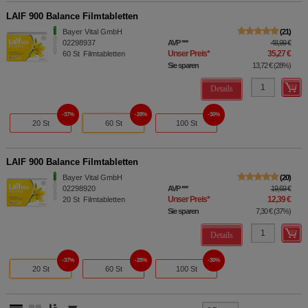
LAIF 900 Balance Filmtabletten
Bayer Vital GmbH
21
02298937
AVP
***
48,99 €
Unser Preis
*
35,27 €
60
St
Filmtabletten
Sie sparen
13,72 €
(
28%
)
Details
37%
28%
30%
20 St
60 St
100 St
LAIF 900 Balance Filmtabletten
Bayer Vital GmbH
20
02298920
AVP
***
19,69 €
Unser Preis
*
12,39 €
20
St
Filmtabletten
Sie sparen
7,30 €
(
37%
)
Details
37%
28%
30%
20 St
60 St
100 St