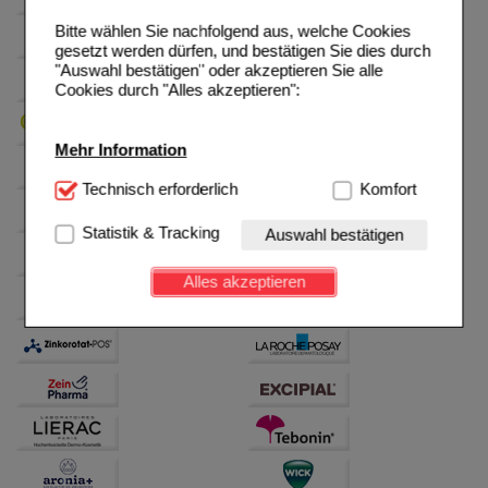
Bitte wählen Sie nachfolgend aus, welche Cookies
gesetzt werden dürfen, und bestätigen Sie dies durch
"Auswahl bestätigen" oder akzeptieren Sie alle
Cookies durch "Alles akzeptieren":
Mehr Information
Technisch Notwendig:
Technisch erforderlich
Hierbei handelt es sich um
Komfort
Cookies, die für die Grundfunktionen unserer
Website notwendig sind (z.B. Navigation, Warenkorb,
Statistik & Tracking
Auswahl bestätigen
Kundenkonto), weshalb auf diese nicht verzichtet
werden kann.
Alles akzeptieren
Komfort:
Diese Cookies werden genutzt um das
Einkaufserlebnis noch ansprechender zu gestalten,
beispielsweise für die Wiedererkennung des
Besuchers oder unsere Seite an bevorzugte
Verhaltensweisen (z.B. Spracheinstellung)
anzupassen. Komfort-Cookies ermöglichen es uns
auch auf Ihre Bedürfnisse zugeschrittene Inhalte
anzuzeigen und unser Partnerprogramm zu
betreiben.