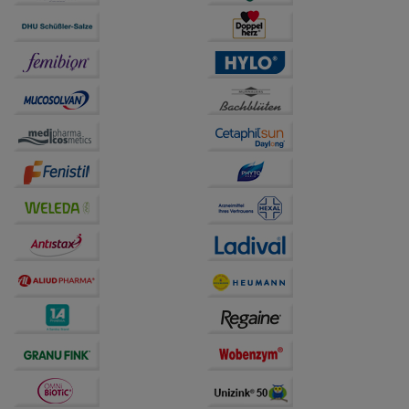
Statistik & Tracking:
Hierüber lassen sich
Informationen über die Art und Weise der Nutzung
unserer Website sammeln, mit deren Hilfe wir unsere
Website weiter für Sie optimieren können, den Inhalt
auf unserer Website aber auch die Werbung auf
Drittseiten möglichst relevant für Sie zu gestalten.
Bitte beachten Sie, dass Daten hierfür teilweise an
Dritte wie z.B. Google oder soziale Medien
übertragen werden.