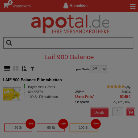
0
Anmelden
Warenkorb
Laif 900 Balance
pro Seite
LAIF 900 Balance Filmtabletten
Bayer Vital GmbH
25
02455874
AVP
***
74,99 €
Unser Preis
*
52,49 €
100
St
Filmtabletten
Sie sparen
22,50 €
(
30%
)
Details
37%
28%
30%
20 St
60 St
100 St