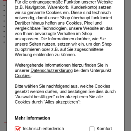
Für die ordnungsgemäße Funktion unserer Website
Allgemeine Information
(z.B. Navigation, Warenkorb, Kundenkonto) setzen
Produktberatung
wir so genannte Cookies ein. Diese sind technisch
Meldung Arzneimittelrisiken
notwendig, damit unser Shop überhaupt funktioniert.
Zuzahlungsfreie Arzneien
Darüber hinaus helfen uns Cookies, Pixel und
Angebote & Downloads
vergleichbare Technologien, unsere Website an das
Newsletter
von Ihnen bevorzugte Verhalten im Shop
Neukundenprämie
anzupassen. Die Informationen darüber, wie Sie
Stellenangebote
unsere Seiten nutzen, setzen wir ein, um den Shop
zu optimieren oder z.B. auf Sie zugeschnittene
Werbung einblenden zu können.
Weitergehende Informationen hierzu finden Sie in
unserer
Datenschutzerklärung
bei dem Unterpunkt
Cookies
.
Bitte wählen Sie nachfolgend aus, welche Cookies
gesetzt werden dürfen, und bestätigen Sie dies durch
"Auswahl bestätigen" oder akzeptieren Sie alle
Cookies durch "Alles akzeptieren":
Mehr Information
Technisch Notwendig:
Technisch erforderlich
Hierbei handelt es sich um
Komfort