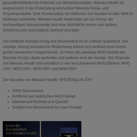
gesundheitsfördernde Potential von Bienenprodukten. Manuka Health ist
wegweisend in der Entwicklung innovativer Manuka Honig- und
Propolisprodukte. Eine Pionierarbeit, der Millionen von Kunden in aller Welt ihr
Vertrauen schenken. Manuka Health bietet mehr als nur Honig: die
hochwertigen Naturprodukte sind eine Wohltat für innere und äußere
Schönheit und sind kraftvoll, wertvoll und aktiv.
Der kostbare Manuka Honig aus Neuseeland ist ein wahres Superfood. Der
cremige, würzig-aromatische Blütenhonig erfreut sich weltweit einer immer
größer werdenden Fangemeinde. Je höher der jeweilige MGO-Gehalt des
Manuka Honigs, desto wertvoller und seltener sind die Honige. Die Originale
von Manuka Health sind erhältlich in vier verschiedenen MGO-Stärken: MGO
100+, MGO 250+, MGO 400+ und MGO 550+.
Die Garantie von Manuka Health: SPITZENQUALITÄT
100% Neuseeland
Zertifiziert auf natürlichen MGO-Gehalt
Getestet auf Reinheit und Qualität
Sorgfalt vom Bienenstock bis zum Produkt