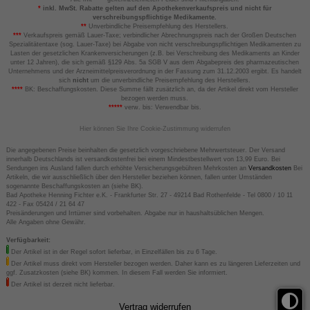
*
inkl. MwSt. Rabatte gelten auf den Apothekenverkaufspreis und nicht für
verschreibungspflichtige Medikamente.
**
Unverbindliche Preisempfehlung des Herstellers.
***
Verkaufspreis gemäß Lauer-Taxe; verbindlicher Abrechnungspreis nach der Großen Deutschen
Spezialitätentaxe (sog. Lauer-Taxe) bei Abgabe von nicht verschreibungspflichtigen Medikamenten zu
Lasten der gesetzlichen Krankenversicherungen (z.B. bei Verschreibung des Medikaments an Kinder
unter 12 Jahren), die sich gemäß §129 Abs. 5a SGB V aus dem Abgabepreis des pharmazeutischen
Unternehmens und der Arzneimittelpreisverordnung in der Fassung zum 31.12.2003 ergibt. Es handelt
sich
nicht
um die unverbindliche Preisempfehlung des Herstellers.
****
BK: Beschaffungskosten. Diese Summe fällt zusätzlich an, da der Artikel direkt vom Hersteller
bezogen werden muss.
*****
verw. bis: Verwendbar bis.
Hier können Sie Ihre Cookie-Zustimmung widerrufen
Die angegebenen Preise beinhalten die gesetzlich vorgeschriebene Mehrwertsteuer. Der Versand
innerhalb Deutschlands ist versandkostenfrei bei einem Mindestbestellwert von 13,99 Euro. Bei
Sendungen ins Ausland fallen durch erhöhte Versicherungsgebühren Mehrkosten an
Versandkosten
Bei
Artikeln, die wir ausschließlich über den Hersteller beziehen können, fallen unter Umständen
sogenannte Beschaffungskosten an (siehe BK).
Bad Apotheke Henning Fichter e.K. - Frankfurter Str. 27 - 49214 Bad Rothenfelde - Tel 0800 / 10 11
422 - Fax 05424 / 21 64 47
Preisänderungen und Irrtümer sind vorbehalten. Abgabe nur in haushaltsüblichen Mengen.
Alle Angaben ohne Gewähr.
Verfügbarkeit:
Der Artikel ist in der Regel sofort lieferbar, in Einzelfällen bis zu 6 Tage.
Der Artikel muss direkt vom Hersteller bezogen werden. Daher kann es zu längeren Lieferzeiten und
ggf. Zusatzkosten (siehe BK) kommen. In diesem Fall werden Sie informiert.
Der Artikel ist derzeit nicht lieferbar.
Vertrag widerrufen