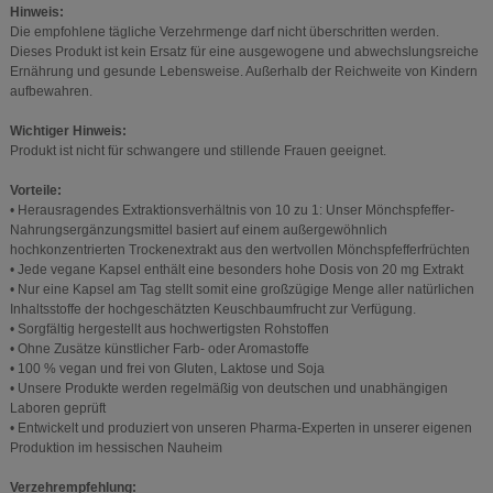
Hinweis:
Die empfohlene tägliche Verzehrmenge darf nicht überschritten werden.
Dieses Produkt ist kein Ersatz für eine ausgewogene und abwechslungsreiche
Ernährung und gesunde Lebensweise. Außerhalb der Reichweite von Kindern
aufbewahren.
Wichtiger Hinweis:
Produkt ist nicht für schwangere und stillende Frauen geeignet.
Vorteile:
• Herausragendes Extraktionsverhältnis von 10 zu 1: Unser Mönchspfeffer-
Nahrungsergänzungsmittel basiert auf einem außergewöhnlich
hochkonzentrierten Trockenextrakt aus den wertvollen Mönchspfefferfrüchten
• Jede vegane Kapsel enthält eine besonders hohe Dosis von 20 mg Extrakt
• Nur eine Kapsel am Tag stellt somit eine großzügige Menge aller natürlichen
Inhaltsstoffe der hochgeschätzten Keuschbaumfrucht zur Verfügung.
• Sorgfältig hergestellt aus hochwertigsten Rohstoffen
• Ohne Zusätze künstlicher Farb- oder Aromastoffe
• 100 % vegan und frei von Gluten, Laktose und Soja
• Unsere Produkte werden regelmäßig von deutschen und unabhängigen
Laboren geprüft
• Entwickelt und produziert von unseren Pharma-Experten in unserer eigenen
Produktion im hessischen Nauheim
Verzehrempfehlung: