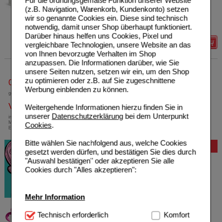
Für die ordnungsgemäße Funktion unserer Website
KG
UVP
**
79,90 €
(z.B. Navigation, Warenkorb, Kundenkonto) setzen
16866718
Unser Preis
*
52,29 €
wir so genannte Cookies ein. Diese sind technisch
2X180
St
Tabletten
Sie sparen
27,61 €
(
35%
)
notwendig, damit unser Shop überhaupt funktioniert.
Darüber hinaus helfen uns Cookies, Pixel und
Details
vergleichbare Technologien, unsere Website an das
von Ihnen bevorzugte Verhalten im Shop
anzupassen. Die Informationen darüber, wie Sie
unsere Seiten nutzen, setzen wir ein, um den Shop
zu optimieren oder z.B. auf Sie zugeschnittene
0800-10 11 422
Werbung einblenden zu können.
gebührenfreie Rufnummer
Versandkostenfrei
Weitergehende Informationen hierzu finden Sie in
unserer
Datenschutzerklärung
bei dem Unterpunkt
innerhalb Deutschlands bei einem
Mindestbestellwert von 13,99 Euro oder bei
Cookies
.
Einsendung eines Kassenrezeptes
Bitte wählen Sie nachfolgend aus, welche Cookies
Bewertung
gesetzt werden dürfen, und bestätigen Sie dies durch
"Auswahl bestätigen" oder akzeptieren Sie alle
Cookies durch "Alles akzeptieren":
Mehr Information
Technisch Notwendig:
Technisch erforderlich
Hierbei handelt es sich um
Komfort