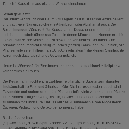
Täglich 1 Kapsel mit ausreichend Wasser einnehmen.
Schon gewusst?
Der attraktive Strauch oder Baum Vitus agnus castus ist seit der Antike beliebt
und trägt viele Namen, solche wie Athenbaum oder Abrahamstrauch. Die
Bezeichnungen Mönchspfeffer, Keuschlamm, Keuschbaum oder auch
Liebfrauenbettstroh rühren aus Zeiten, in denen Mönche und Nonnen mithilfe
dieser Pflanze ihre Keuschheit zu bewahren versuchten. Der lateinische
Artname bedeutet nicht zufällig keusches (castus) Lamm (agnus). Es hieß, alle
Pflanzenteile seien hilfreich als „Anti-Aphrodisiakum“, die kleinen Steinfrüchte
waren noch dazu als scharfes Gewürz nützlich.
Heute ist Mönchspfeffer Zierstrauch und anerkannte traditionelle Heilpflanze,
vornehmlich für Frauen.
Die Keuschlammfrucht enthält zahlreiche pflanzliche Substanzen, darunter
linolsäurehaltige Fette und ätherische Öle. Die interessantesten jedoch sind
Flavonoide und andere sekundäre Pflanzenstoffe, viele verdanken der Pflanze
ihren Namen. Einige davon (Casticin, Isovitexin und andere) scheinen
zusammen mit Linolsäure Einfluss auf das Zusammenspiel von Progesteron,
Östrogen, Prolactin und Gelbkörperhormon zu haben.
Studienübersichten
(http://dx.doi.org/10.4103/phrev.phrev_22_17; https://doi.org/10.1016/S1674-
6384(16)60004-7; https://doi.org/10.1078/094471103322004866 )