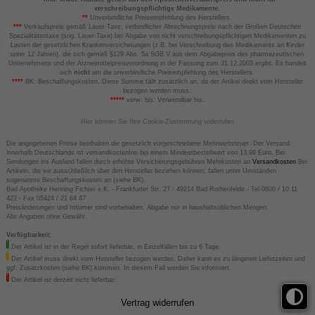
verschreibungspflichtige Medikamente.
**
Unverbindliche Preisempfehlung des Herstellers.
***
Verkaufspreis gemäß Lauer-Taxe; verbindlicher Abrechnungspreis nach der Großen Deutschen
Spezialitätentaxe (sog. Lauer-Taxe) bei Abgabe von nicht verschreibungspflichtigen Medikamenten zu
Lasten der gesetzlichen Krankenversicherungen (z.B. bei Verschreibung des Medikaments an Kinder
unter 12 Jahren), die sich gemäß §129 Abs. 5a SGB V aus dem Abgabepreis des pharmazeutischen
Unternehmens und der Arzneimittelpreisverordnung in der Fassung zum 31.12.2003 ergibt. Es handelt
sich
nicht
um die unverbindliche Preisempfehlung des Herstellers.
****
BK: Beschaffungskosten. Diese Summe fällt zusätzlich an, da der Artikel direkt vom Hersteller
bezogen werden muss.
*****
verw. bis: Verwendbar bis.
Hier können Sie Ihre Cookie-Zustimmung widerrufen
Die angegebenen Preise beinhalten die gesetzlich vorgeschriebene Mehrwertsteuer. Der Versand
innerhalb Deutschlands ist versandkostenfrei bei einem Mindestbestellwert von 13,99 Euro. Bei
Sendungen ins Ausland fallen durch erhöhte Versicherungsgebühren Mehrkosten an
Versandkosten
Bei
Artikeln, die wir ausschließlich über den Hersteller beziehen können, fallen unter Umständen
sogenannte Beschaffungskosten an (siehe BK).
Bad Apotheke Henning Fichter e.K. - Frankfurter Str. 27 - 49214 Bad Rothenfelde - Tel 0800 / 10 11
422 - Fax 05424 / 21 64 47
Preisänderungen und Irrtümer sind vorbehalten. Abgabe nur in haushaltsüblichen Mengen.
Alle Angaben ohne Gewähr.
Verfügbarkeit:
Der Artikel ist in der Regel sofort lieferbar, in Einzelfällen bis zu 6 Tage.
Der Artikel muss direkt vom Hersteller bezogen werden. Daher kann es zu längeren Lieferzeiten und
ggf. Zusatzkosten (siehe BK) kommen. In diesem Fall werden Sie informiert.
Der Artikel ist derzeit nicht lieferbar.
Vertrag widerrufen