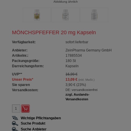
Abbildung ähnlich
MÖNCHSPFEFFER 20 mg Kapseln
Verfügbarkeit
:
sofort lieferbar
Anbieter:
ZeinPharma Germany GmbH
Artikelnr.:
17885534
Packungsgröße:
180
St
Darreichungsform:
Kapseln
UVP
**
16,99 €
Unser Preis
*
13,09 €
(inkl. MwSt.)
Sie sparen
3,90 €
(
23%
)
Versandkosten:
DE: versandkostenfrei
zzgl. Auslands-
Versandkosten
Wichtige Pflichtangaben
Suche Produkt
Suche Anbieter