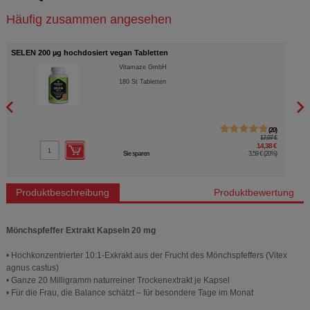
Häufig zusammen angesehen
SELEN 200 µg hochdosiert vegan Tabletten
MARI
Vitamaze GmbH
180
St
Tabletten
20
17,97 €
14,38 €
Sie sparen
3,59 €
(
20%
)
Produktbeschreibung
Produktbewertung
Mönchspfeffer Extrakt Kapseln 20 mg
• Hochkonzentrierter 10:1-Exkrakt aus der Frucht des Mönchspfeffers (Vitex
agnus castus)
• Ganze 20 Milligramm naturreiner Trockenextrakt je Kapsel
• Für die Frau, die Balance schätzt – für besondere Tage im Monat