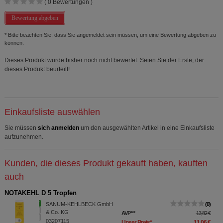
(
0
Bewertungen )
Bewertung abgeben
* Bitte beachten Sie, dass Sie angemeldet sein müssen, um eine Bewertung abgeben zu
können.
Dieses Produkt wurde bisher noch nicht bewertet. Seien Sie der Erste, der
dieses Produkt beurteilt!
Einkaufsliste auswählen
Sie müssen
sich anmelden
um den ausgewählten Artikel in eine Einkaufsliste
aufzunehmen.
Kunden, die dieses Produkt gekauft haben, kauften
auch
NOTAKEHL D 5 Tropfen
SANUM-KEHLBECK GmbH
0
& Co. KG
AVP
***
13,82 €
03207115
Unser Preis
*
11,06 €