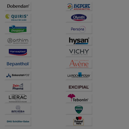
Informationen über die Art und Weise der Nutzung
unserer Website sammeln, mit deren Hilfe wir unsere
Website weiter für Sie optimieren können, den Inhalt
auf unserer Website aber auch die Werbung auf
Drittseiten möglichst relevant für Sie zu gestalten.
Bitte beachten Sie, dass Daten hierfür teilweise an
Dritte wie z.B. Google oder soziale Medien
übertragen werden.