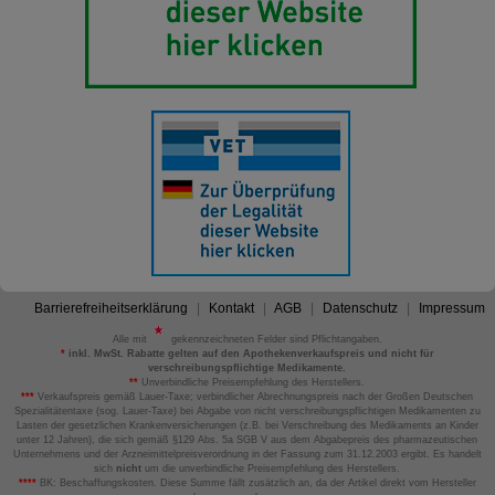
Barrierefreiheitserklärung
Kontakt
AGB
Datenschutz
Impressum
Alle mit
gekennzeichneten Felder sind Pflichtangaben.
*
inkl. MwSt. Rabatte gelten auf den Apothekenverkaufspreis und nicht für
verschreibungspflichtige Medikamente.
**
Unverbindliche Preisempfehlung des Herstellers.
***
Verkaufspreis gemäß Lauer-Taxe; verbindlicher Abrechnungspreis nach der Großen Deutschen
Spezialitätentaxe (sog. Lauer-Taxe) bei Abgabe von nicht verschreibungspflichtigen Medikamenten zu
Lasten der gesetzlichen Krankenversicherungen (z.B. bei Verschreibung des Medikaments an Kinder
unter 12 Jahren), die sich gemäß §129 Abs. 5a SGB V aus dem Abgabepreis des pharmazeutischen
Unternehmens und der Arzneimittelpreisverordnung in der Fassung zum 31.12.2003 ergibt. Es handelt
sich
nicht
um die unverbindliche Preisempfehlung des Herstellers.
****
BK: Beschaffungskosten. Diese Summe fällt zusätzlich an, da der Artikel direkt vom Hersteller