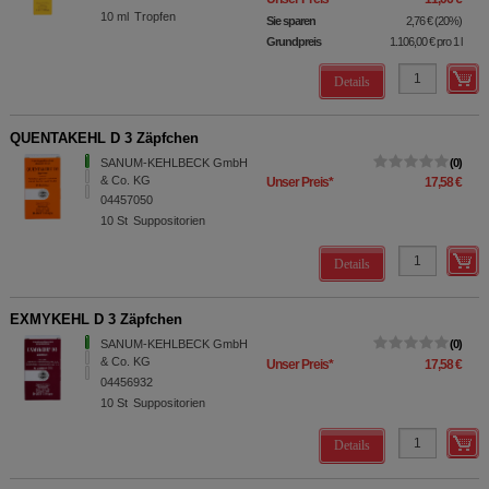
10
ml
Tropfen
Sie sparen
2,76 €
(
20%
)
Grundpreis
1.106,00 €
pro 1 l
Details
QUENTAKEHL D 3 Zäpfchen
SANUM-KEHLBECK GmbH
0
& Co. KG
Unser Preis
*
17,58 €
04457050
10
St
Suppositorien
Details
EXMYKEHL D 3 Zäpfchen
SANUM-KEHLBECK GmbH
0
& Co. KG
Unser Preis
*
17,58 €
04456932
10
St
Suppositorien
Details