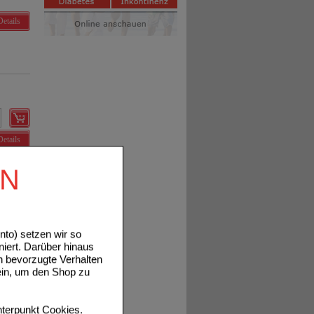
Details
Details
EN
to) setzen wir so
Details
niert. Darüber hinaus
n bevorzugte Verhalten
ein, um den Shop zu
terpunkt
Cookies
.