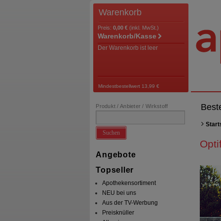
Warenkorb
Preis:
0,00 €
(inkl. MwSt.)
Warenkorb/Kasse
Der Warenkorb ist leer
Mindestbestellwert 13,99 €
Best
Produkt / Anbieter / Wirkstoff
Start
Suchen
Opti
Angebote
Topseller
Apothekensortiment
NEU bei uns
Aus der TV-Werbung
Preisknüller