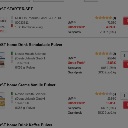
AST STARTER-SET
MUCOS Pharma GmbH & Co. KG
1
80033611
UVP
**
71,35 €
Unser Preis
*
49,99 €
1
St
Kombipackung
Sie sparen
21,36 €
(
30%
)
ST home Drink Schokolade Pulver
Nestle Health Science
2
(Deutschland) GmbH
UVP
**
23,54 €
Unser Preis
*
16,88 €
10267804
8X55
g
Pulver
Sie sparen
6,66 €
(
28%
)
Grundpreis
38,36 €
pro 1 kg
ST home Creme Vanille Pulver
Nestle Health Science
5
(Deutschland) GmbH
UVP
**
23,54 €
Unser Preis
*
16,85 €
10267856
8X55
g
Pulver
Sie sparen
6,69 €
(
28%
)
Grundpreis
38,30 €
pro 1 kg
ST home Drink Kaffee Pulver