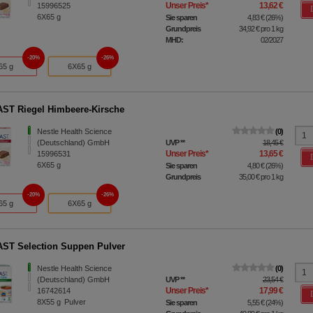
Unser Preis
*
13,62 €
15996525
6X65
g
Sie sparen
4,83 €
(
26%
)
Grundpreis
34,92 €
pro 1 kg
MHD:
02/2027
20%
26%
65 g
6X65 g
ST Riegel Himbeere-Kirsche
Nestle Health Science
0
(Deutschland) GmbH
UVP
**
18,45 €
Unser Preis
*
13,65 €
15996531
6X65
g
Sie sparen
4,80 €
(
26%
)
Grundpreis
35,00 €
pro 1 kg
20%
26%
65 g
6X65 g
ST Selection Suppen Pulver
Nestle Health Science
0
(Deutschland) GmbH
UVP
**
23,54 €
Unser Preis
*
17,99 €
16742614
8X55
g
Pulver
Sie sparen
5,55 €
(
24%
)