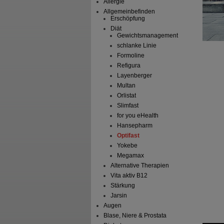
Allergie
Allgemeinbefinden
Erschöpfung
Diät
Gewichtsmanagement
schlanke Linie
Formoline
Refigura
Layenberger
Multan
Orlistat
Slimfast
for you eHealth
Hansepharm
Optifast
Yokebe
Megamax
Alternative Therapien
Vita aktiv B12
Stärkung
Jarsin
Augen
Blase, Niere & Prostata