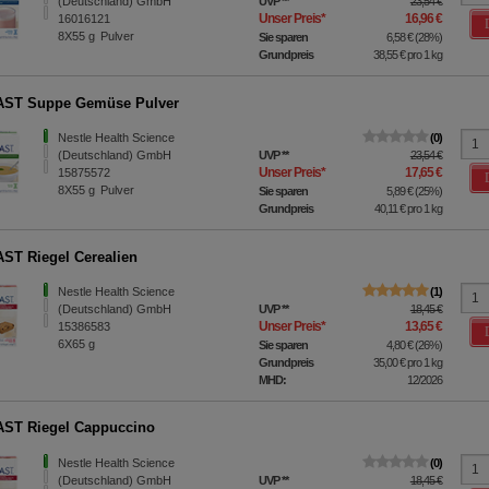
(Deutschland) GmbH
UVP
**
23,54 €
Unser Preis
*
16,96 €
16016121
8X55
g
Pulver
Sie sparen
6,58 €
(
28%
)
Grundpreis
38,55 €
pro 1 kg
AST Suppe Gemüse Pulver
Nestle Health Science
0
(Deutschland) GmbH
UVP
**
23,54 €
Unser Preis
*
17,65 €
15875572
8X55
g
Pulver
Sie sparen
5,89 €
(
25%
)
Grundpreis
40,11 €
pro 1 kg
ST Riegel Cerealien
Nestle Health Science
1
(Deutschland) GmbH
UVP
**
18,45 €
Unser Preis
*
13,65 €
15386583
6X65
g
Sie sparen
4,80 €
(
26%
)
Grundpreis
35,00 €
pro 1 kg
MHD:
12/2026
ST Riegel Cappuccino
Nestle Health Science
0
(Deutschland) GmbH
UVP
**
18,45 €