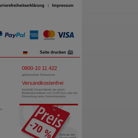
rrierefreiheitserklärung
Impressum
Seite drucken
0800-10 11 422
gebührenfreie Rufnummer
Versandkostenfrei
innerhalb Deutschlands bei einem
Mindestbestellwert von 13,99 Euro oder bei
Einsendung eines Kassenrezeptes