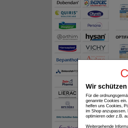
OPTIFA
C
OPTIF
Wir schützen 
Für die ordnungsgemäß
genannte Cookies ein. 
helfen uns Cookies, P
im Shop anzupassen. D
optimieren oder z.B. 
OPTIFA
Weitergehende Informat