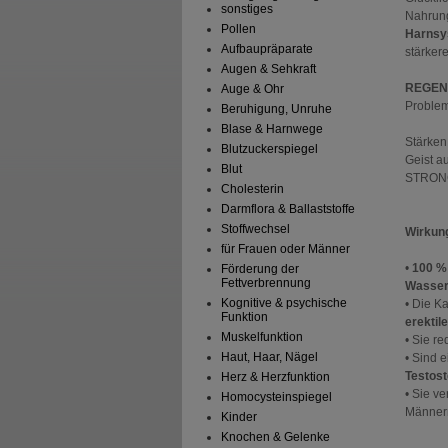
sonstiges
Nahrung
Pollen
Harnsy
Aufbaupräparate
stärker
Augen & Sehkraft
REGEN
Auge & Ohr
Problem
Beruhigung, Unruhe
Blase & Harnwege
Stärken
Blutzuckerspiegel
Geist a
Blut
STRONG
Cholesterin
Darmflora & Ballaststoffe
Stoffwechsel
Wirkun
für Frauen oder Männer
•
100 % 
Förderung der
Fettverbrennung
Wasserl
Kognitive & psychische
• Die K
Funktion
erektil
Muskelfunktion
• Sie r
Haut, Haar, Nägel
• Sind 
Testost
Herz & Herzfunktion
• Sie v
Homocysteinspiegel
Männer
Kinder
Knochen & Gelenke