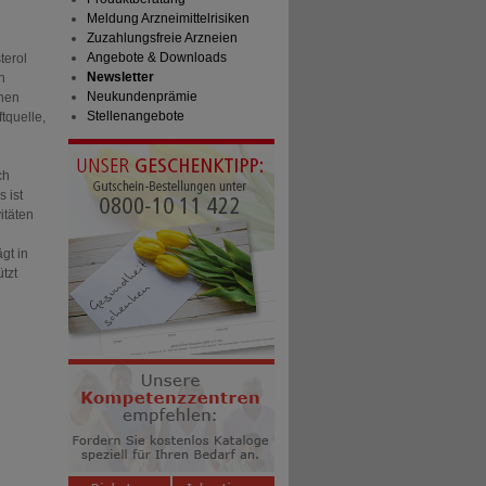
Meldung Arzneimittelrisiken
Zuzahlungsfreie Arzneien
Angebote & Downloads
terol
Newsletter
n
Neukundenprämie
nen
Stellenangebote
tquelle,
ch
s ist
itäten
gt in
tzt