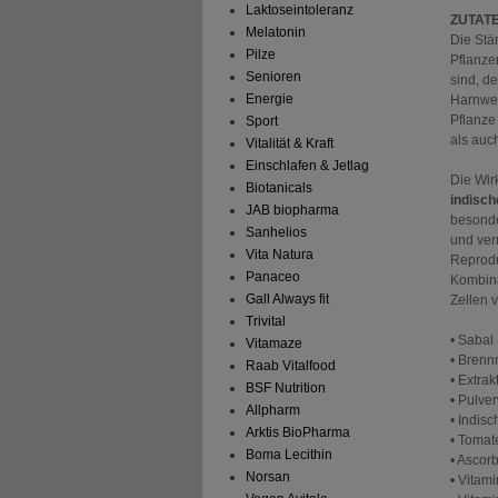
Laktoseintoleranz
ZUTAT
Melatonin
Die Stä
Pilze
Pflanze
Senioren
sind, d
Energie
Harnwe
Pflanze
Sport
als auc
Vitalität & Kraft
Einschlafen & Jetlag
Die Wir
Biotanicals
indisch
JAB biopharma
besonde
Sanhelios
und ver
Vita Natura
Reprodu
Panaceo
Kombina
Gall Always fit
Zellen v
Trivital
• Sabal
Vitamaze
• Brenn
Raab Vitalfood
• Extra
BSF Nutrition
• Pulve
Allpharm
• Indis
Arktis BioPharma
• Tomat
Boma Lecithin
• Ascor
Norsan
• Vitami