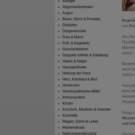
Allergie
Allgemeinbefinden
Augen
Blase, Niere & Prostata
Regen5
Diabetes
von
Pro
Drogeriemarkt
Die Pro
Frau & Mann
Fruchtb
Fuß- & Nagelpilz
Männern
Geschenkideen
sehen.
Grippale Infekte & Erkältung
Haare & Nägel
Bestimm
Hausapotheke
nach Gr
Heilung der Haut
Gefühl 
Herz, Kreislauf & Blut
Homecare
Fast je
einer d
Homöopathische Mittel
bemerke
Immunsystem
Prostat
Kinder
Knochen, Muskeln & Gelenke
Einige 
Kosmetik
Wasserl
Magen, Darm & Leber
und Un
Markenshops
Nahrungsergänzung
Glückli