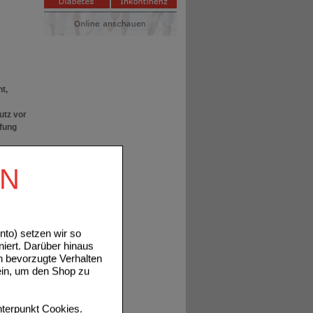
t,
utz vor
pfung
 ein
EN
ung und
to) setzen wir so
niert. Darüber hinaus
uen
n bevorzugte Verhalten
ein, um den Shop zu
terpunkt
Cookies
.