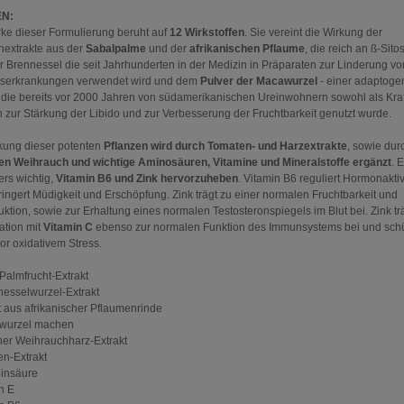
EN:
rke dieser Formulierung beruht auf
12 Wirkstoffen
. Sie vereint die Wirkung der
nextrakte aus der
Sabalpalme
und der
afrikanischen Pflaume
, die reich an ß-Sitos
er Brennessel die seit Jahrhunderten in der Medizin in Präparaten zur Linderung vo
serkrankungen verwendet wird und dem
Pulver der Macawurzel
- einer adaptoge
 die bereits vor 2000 Jahren von südamerikanischen Ureinwohnern sowohl als Kraf
h zur Stärkung der Libido und zur Verbesserung der Fruchtbarkeit genutzt wurde.
kung dieser potenten
Pflanzen wird durch Tomaten- und Harzextrakte
, sowie dur
en Weihrauch und wichtige Aminosäuren, Vitamine und Mineralstoffe ergänzt
. E
rs wichtig,
Vitamin B6 und Zink hervorzuheben
. Vitamin B6 reguliert Hormonaktiv
ringert Müdigkeit und Erschöpfung. Zink trägt zu einer normalen Fruchtbarkeit und
ktion, sowie zur Erhaltung eines normalen Testosteronspiegels im Blut bei. Zink trä
tion mit
Vitamin C
ebenso zur normalen Funktion des Immunsystems bei und schü
or oxidativem Stress.
 Palmfrucht-Extrakt
nesselwurzel-Extrakt
kt aus afrikanischer Pflaumenrinde
rwurzel machen
cher Weihrauchharz-Extrakt
en-Extrakt
binsäure
n E