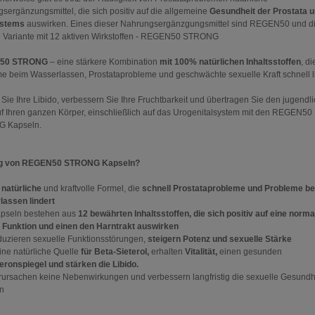
sergänzungsmittel, die sich positiv auf die allgemeine
Gesundheit der Prostata 
stems
auswirken. Eines dieser Nahrungsergänzgungsmittel sind REGEN50 und d
e Variante mit 12 aktiven Wirkstoffen - REGEN50 STRONG
50 STRONG
– eine stärkere Kombination
mit 100% natürlichen Inhaltsstoffen
, di
e beim Wasserlassen, Prostataprobleme und geschwächte sexuelle Kraft schnell li
 Sie Ihre Libido, verbessern Sie Ihre Fruchtbarkeit und übertragen Sie den jugendl
uf Ihren ganzen Körper, einschließlich auf das Urogenitalsystem mit den REGEN50
 Kapseln.
g von REGEN50 STRONG Kapseln?
natürliche
und kraftvolle Formel, die
schnell Prostataprobleme und Probleme b
assen lindert
apseln bestehen aus
12 bewährten Inhaltsstoffen, die sich positiv auf eine norma
e Funktion und einen den Harntrakt auswirken
eduzieren sexuelle Funktionsstörungen,
steigern Potenz und sexuelle Stärke
eine natürliche Quelle
für Beta-Sieterol,
erhalten
Vitalität,
einen gesunden
eronspiegel und stärken die Libido.
erursachen keine Nebenwirkungen und verbessern langfristig die sexuelle Gesundh
n