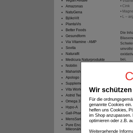
Vegan Avitale
• Vitam
• Cink
Amazonas
• Magn
NatuGena
• L – ar
BjökoVit
PlantaVis
Better Foods
Die In
Gesundform
Blasene
Via Vitamine - AMP
Schwie
Sovita
unvolls
Naturafit
oxidati
bei.
Medicura Naturprodukte
Nobilin
Die Reg
Maharishi Ayu. Pro.
C
natürli
Apologo
um die 
Supplementa
Wir schützen 
Vita World
Astrid Twardy
ANWEN
Für die ordnungsgemäß
Omega 3
Für opt
genannte Cookies ein. 
Hypo-A
Bei ric
helfen uns Cookies, P
unsere
Gall-Pharma
im Shop anzupassen. D
Tagesdo
MensSana
optimieren oder z.B. 
Behand
Pure Encapsulations -
Geeigne
Mikronährstoffe
Weitergehende Informat