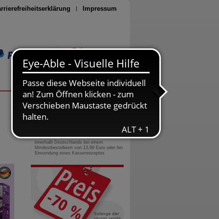
rrierefreiheitserklärung
Impressum
Seite drucken
0800-10 11 422
gebührenfreie Rufnummer
Versandkostenfrei
innerhalb Deutschlands bei einem
Mindestbestellwert von 13,99 Euro oder bei
Einsendung eines Kassenrezeptes