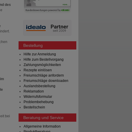
und des
ie
e
ndert.
ichen
Bestellung
Hilfe zur Anmeldung
Hilfe zum Bestellvorgang
Zahlungsmöglichkeiten
Rezepte einlösen
Freiumschläge anfordern
eim
Freiumschläge downloaden
Auslandsbestellung
le
Reklamation
Widerrufsformular
Problembehebung
Bestellschein
eit bei
Beratung und Service
Allgemeine Information
Produktberatung