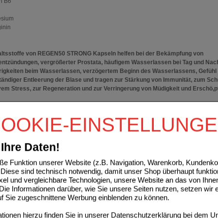
in B6
esium
ginin
haltsstoffe von REGEN50 STRONG Kapseln helfen bei der Bekämpfung von
ntzündungen, vergrößerter Prostata, häufigem Wasserlassen bei Tag und Nach
rigkeiten beim Wasserlassen, verzögertem Beginn des Wasserlassens, Gefühl
tändiger Entleerung der Blase und tragen zur Stärkung von Immunität, zum Sch
vem Stress, zur Regeneration und zur Verringerung von Müdigkeit und Erschö,
en50 Strong Kapseln sind ein Nahrungsergänzungsmittel für den modernen Mann,
OOKIE-EINSTELLUNG
cher Verbündeter bei der Verbesserung der Lebensqualität, der Gesundheitserhalt
Herausforderungen des Alltags leichter zu meistern.
Ihre Daten!
DUNG:
e Funktion unserer Website (z.B. Navigation, Warenkorb, Kundenkon
imale Ergebnisse nehmen Sie die REGEN50 STRONG Kapseln 3 Monate lang ein.
Diese sind technisch notwendig, damit unser Shop überhaupt funktio
htiger Anwendung hat Regen50 Strong seine Wirksamkeit bewiesen und das Vertra
ixel und vergleichbare Technologien, unsere Website an das von Ihne
r Kunden gewonnen.
ie Informationen darüber, wie Sie unsere Seiten nutzen, setzen wir 
sis: 2 Kapseln (1.740 mg). Das Produkt enthält 60 Kapseln für eine 30-tägige
auf Sie zugeschnittene Werbung einblenden zu können.
lung.
t für Vegetarier und Veganer.
ionen hierzu finden Sie in unserer
Datenschutzerklärung
bei dem Un