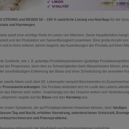
0 STRONG und REGEN 50 – 100 % natürliche Lösung von Nutrilago
für die Ges
stata und Harnwegen
stata spielt eine wichtige Rolle im Leben von Männern. Seine Hauptfunktion hängt 
arkeit und der Produktion von Samenflüssigkeit zusammen. Eine große Anzahl von
 erst in ihren reiferen Jahren beginnt, die Auswirkungen der Prostata auf ihren Allt
te Zustände, wie z. B. gutartige Prostatahyperplasien (gutartige Prostatavergrößeru
ad der Progression, kann dies zu Schwierigkeiten beim Wasserlassen führen, ein
der unvollständigen Entleerung der Blase und einer Schwächung der sexuellen Kraf
der zweite Mann nach dem 50. Lebensjahr verspürt Beschwerden im Zusammenhan
er
Prostataerkrankungen
. Die Prostata verändert sich im Laufe des Lebens allerd
n das Männer sehr selten. Unabhängig von der Ursache wirken sich Veränderung
a allgemein negativ auf die
Blase
und den
Harnweg
aus.
der ersten Symptome, die auf Prostataprobleme hinweisen können, sind:
häufiges
assen Tag und Nacht, erhöhter Harndrang, unterbrochener Urinstrahl, Brenng
terbauchschmerzen und Potenzprobleme.
cherweise gibt es trotz der Häufigkeit von Prostataproblemen natürliche