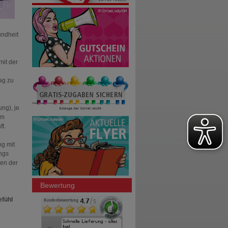
undheit
mit der
ag zu
ng), je
em
t.
g mit
ings
en der
Bewertung
efühl