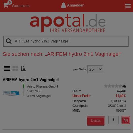
0
Anmelden
Warenkorb
Sie suchen nach:
„
ARIFEM hydro 2in1 Vaginalgel
“
pro Seite
ARIFEM hydro 2in1 Vaginalgel
Aristo Pharma GmbH
0
19437053
UVP
**
18,99 €
Unser Preis
*
11,49 €
30
ml
Vaginalgel
Sie sparen
7,50 €
(
39%
)
Grundpreis
383,00 €
pro 1 l
MHD:
02/2027
Details