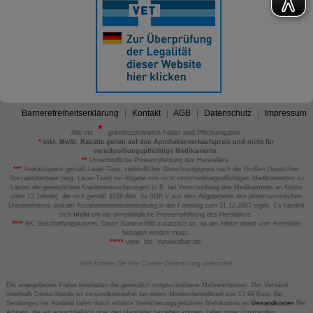
Barrierefreiheitserklärung
Kontakt
AGB
Datenschutz
Impressum
Alle mit
gekennzeichneten Felder sind Pflichtangaben.
*
inkl. MwSt. Rabatte gelten auf den Apothekenverkaufspreis und nicht für
verschreibungspflichtige Medikamente.
**
Unverbindliche Preisempfehlung des Herstellers.
***
Verkaufspreis gemäß Lauer-Taxe; verbindlicher Abrechnungspreis nach der Großen Deutschen
Spezialitätentaxe (sog. Lauer-Taxe) bei Abgabe von nicht verschreibungspflichtigen Medikamenten zu
Lasten der gesetzlichen Krankenversicherungen (z.B. bei Verschreibung des Medikaments an Kinder
unter 12 Jahren), die sich gemäß §129 Abs. 5a SGB V aus dem Abgabepreis des pharmazeutischen
Unternehmens und der Arzneimittelpreisverordnung in der Fassung zum 31.12.2003 ergibt. Es handelt
sich
nicht
um die unverbindliche Preisempfehlung des Herstellers.
****
BK: Beschaffungskosten. Diese Summe fällt zusätzlich an, da der Artikel direkt vom Hersteller
bezogen werden muss.
*****
verw. bis: Verwendbar bis.
Hier können Sie Ihre Cookie-Zustimmung widerrufen
Die angegebenen Preise beinhalten die gesetzlich vorgeschriebene Mehrwertsteuer. Der Versand
innerhalb Deutschlands ist versandkostenfrei bei einem Mindestbestellwert von 13,99 Euro. Bei
Sendungen ins Ausland fallen durch erhöhte Versicherungsgebühren Mehrkosten an
Versandkosten
Bei
Artikeln, die wir ausschließlich über den Hersteller beziehen können, fallen unter Umständen