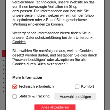
Hilfe zur Anmeldung
vergleichbare Technologien, unsere Website an das
Hilfe zum Bestellvorgang
von Ihnen bevorzugte Verhalten im Shop
Zahlungsmöglichkeiten
anzupassen. Die Informationen darüber, wie Sie
Rezepte einlösen
unsere Seiten nutzen, setzen wir ein, um den Shop
Freiumschläge anfordern
zu optimieren oder z.B. auf Sie zugeschnittene
Freiumschläge downloaden
Werbung einblenden zu können.
Auslandsbestellung
Reklamation
Weitergehende Informationen hierzu finden Sie in
Widerrufsformular
unserer
Datenschutzerklärung
bei dem Unterpunkt
Problembehebung
Cookies
.
Bestellschein
Bitte wählen Sie nachfolgend aus, welche Cookies
Beratung und Service
gesetzt werden dürfen, und bestätigen Sie dies durch
"Auswahl bestätigen" oder akzeptieren Sie alle
Allgemeine Information
Cookies durch "Alles akzeptieren":
Produktberatung
Meldung Arzneimittelrisiken
Zuzahlungsfreie Arzneien
Mehr Information
Angebote & Downloads
Newsletter
Technisch Notwendig:
Technisch erforderlich
Hierbei handelt es sich um
Komfort
Neukundenprämie
Cookies, die für die Grundfunktionen unserer
Stellenangebote
Website notwendig sind (z.B. Navigation, Warenkorb,
Statistik & Tracking
Auswahl bestätigen
Kundenkonto), weshalb auf diese nicht verzichtet
werden kann.
Alles akzeptieren