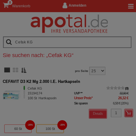
0
Anmelden
Warenkorb
Sie suchen nach:
„
Cefak KG
“
pro Seite
CEFAVIT D3 K2 Mg 2.000 I.E. Hartkapseln
Cefak KG
0
15194174
UVP
**
32,90 €
Unser Preis
*
26,32 €
100
St
Hartkapseln
Sie sparen
6,58 €
(
20%
)
Details
20%
20%
60 St
100 St