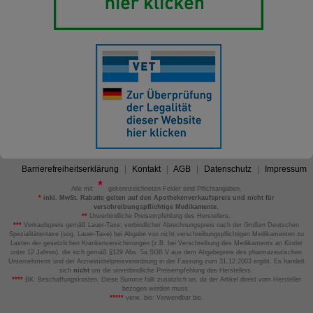
Barrierefreiheitserklärung
Kontakt
AGB
Datenschutz
Impressum
Alle mit
gekennzeichneten Felder sind Pflichtangaben.
*
inkl. MwSt. Rabatte gelten auf den Apothekenverkaufspreis und nicht für
verschreibungspflichtige Medikamente.
**
Unverbindliche Preisempfehlung des Herstellers.
***
Verkaufspreis gemäß Lauer-Taxe; verbindlicher Abrechnungspreis nach der Großen Deutschen
Spezialitätentaxe (sog. Lauer-Taxe) bei Abgabe von nicht verschreibungspflichtigen Medikamenten zu
Lasten der gesetzlichen Krankenversicherungen (z.B. bei Verschreibung des Medikaments an Kinder
unter 12 Jahren), die sich gemäß §129 Abs. 5a SGB V aus dem Abgabepreis des pharmazeutischen
Unternehmens und der Arzneimittelpreisverordnung in der Fassung zum 31.12.2003 ergibt. Es handelt
sich
nicht
um die unverbindliche Preisempfehlung des Herstellers.
****
BK: Beschaffungskosten. Diese Summe fällt zusätzlich an, da der Artikel direkt vom Hersteller
bezogen werden muss.
*****
verw. bis: Verwendbar bis.