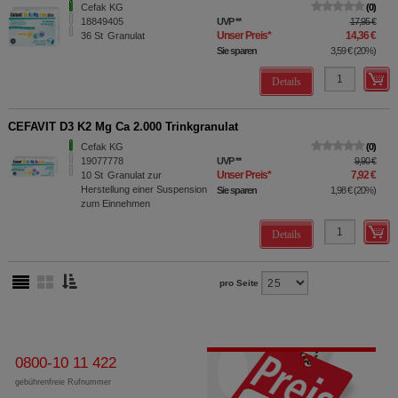
Cefak KG
0
18849405
UVP
**
17,95 €
Unser Preis
*
14,36 €
36
St
Granulat
Sie sparen
3,59 €
(
20%
)
Details
CEFAVIT D3 K2 Mg Ca 2.000 Trinkgranulat
Cefak KG
0
19077778
UVP
**
9,90 €
Unser Preis
*
7,92 €
10
St
Granulat zur
Herstellung einer Suspension
Sie sparen
1,98 €
(
20%
)
zum Einnehmen
Details
pro Seite
0800-10 11 422
gebührenfreie Rufnummer