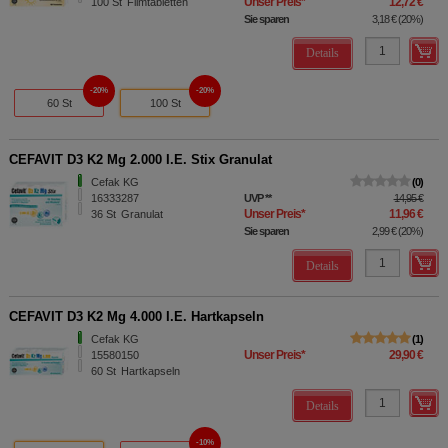
Unser Preis
*
12,72 €
100
St
Filmtabletten
Sie sparen
3,18 €
(
20%
)
Details
20%
20%
60 St
100 St
CEFAVIT D3 K2 Mg 2.000 I.E. Stix Granulat
Cefak KG
0
16333287
UVP
**
14,95 €
Unser Preis
*
11,96 €
36
St
Granulat
Sie sparen
2,99 €
(
20%
)
Details
CEFAVIT D3 K2 Mg 4.000 I.E. Hartkapseln
Cefak KG
1
Unser Preis
*
29,90 €
15580150
60
St
Hartkapseln
Details
10%