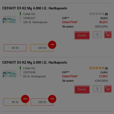
CEFAVIT D3 K2 Mg 4.000 I.E. Hartkapseln
Cefak KG
0
15580167
UVP
**
39,95 €
Unser Preis
*
36,15 €
100
St
Hartkapseln
Sie sparen
3,80 €
(
10%
)
Details
10%
60 St
100 St
CEFAVIT D3 K2 Mg 2.000 I.E. Hartkapseln
Cefak KG
1
13975246
UVP
**
21,95 €
Unser Preis
*
17,56 €
60
St
Hartkapseln
Sie sparen
4,39 €
(
20%
)
Details
20%
20%
60 St
100 St