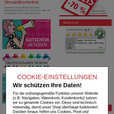
Versandkostenfrei
innerhalb Deutschlands bei einem
Mindestbestellwert von 13,99 Euro oder bei
Einsendung eines Kassenrezeptes
Bewertung
COOKIE-EINSTELLUNGEN
Wir schützen Ihre Daten!
Für die ordnungsgemäße Funktion unserer Website
(z.B. Navigation, Warenkorb, Kundenkonto) setzen
wir so genannte Cookies ein. Diese sind technisch
notwendig, damit unser Shop überhaupt funktioniert.
Bestellung
Darüber hinaus helfen uns Cookies, Pixel und