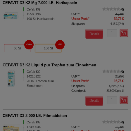
CEFAVIT D3 K2 Mg 7.000 I.E. Hartkapseln
Cefak KG
0
15580196
UVP
**
43,90 €
Unser Preis
*
39,75 €
100
St
Hartkapseln
Sie sparen
4,15 €
(
9%
)
Details
20%
9%
60 St
100 St
CEFAVIT D3 K2 Liquid pur Tropfen zum Einnehmen
Cefak KG
0
14218122
UVP
**
20,95 €
Unser Preis
*
16,76 €
20
ml
Tropfen zum
Einnehmen
Sie sparen
4,19 €
(
20%
)
Grundpreis
838,00 €
pro 1 l
Details
CEFAVIT D3 2.000 I.E. Filmtabletten
Cefak KG
0
12490044
UVP
**
15,90 €