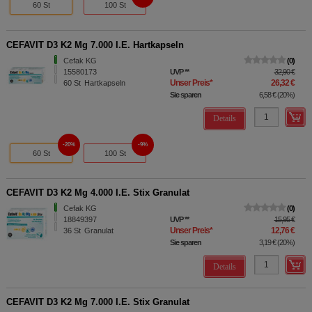
60 St
100 St
CEFAVIT D3 K2 Mg 7.000 I.E. Hartkapseln
Cefak KG
0
15580173
UVP
**
32,90 €
Unser Preis
*
26,32 €
60
St
Hartkapseln
Sie sparen
6,58 €
(
20%
)
Details
20%
9%
60 St
100 St
CEFAVIT D3 K2 Mg 4.000 I.E. Stix Granulat
Cefak KG
0
18849397
UVP
**
15,95 €
Unser Preis
*
12,76 €
36
St
Granulat
Sie sparen
3,19 €
(
20%
)
Details
CEFAVIT D3 K2 Mg 7.000 I.E. Stix Granulat