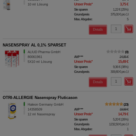
Unser Preis
*
3,75 €
10
ml
Lösung
Sie sparen
1,22 €
(
25%
)
Grundpreis
375,00 €
pro 1 l
Max. Abgabe:
5
Details
NASENSPRAY AL 0,1% SPARSET
ALIUD Pharma GmbH
0
80061961
AVP
***
24,85 €
Unser Preis
*
15,49 €
5X10
ml
Lösung
Sie sparen
9,36 €
(
38%
)
Grundpreis
309,80 €
pro 1 l
Details
OTRI-ALLERGIE Nasenspray Fluticason
Haleon Germany GmbH
23
14358509
AVP
***
19,99 €
Unser Preis
*
14,79 €
12
ml
Nasenspray
Sie sparen
5,20 €
(
26%
)
Grundpreis
1232,50 €
pro 1 l
Max. Abgabe:
1