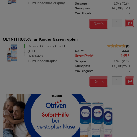
10
ml
Nasendosierspray
Sie sparen
1,37 €
(
41%
)
Grundpreis
195,00 €
pro 1 l
Max. Abgabe:
5
Details
OLYNTH 0,05% für Kinder Nasentropfen
Kenvue Germany GmbH
2
(OTC)
AVP
***
3,32 €
Unser Preis
*
1,95 €
02186428
10
ml
Nasentropfen
Sie sparen
1,37 €
(
41%
)
Grundpreis
195,00 €
pro 1 l
Max. Abgabe:
5
Details