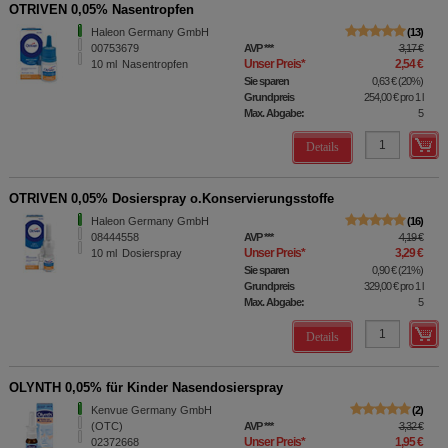
OTRIVEN 0,05% Nasentropfen
Haleon Germany GmbH
13
00753679
AVP
***
3,17 €
Unser Preis
*
2,54 €
10
ml
Nasentropfen
Sie sparen
0,63 €
(
20%
)
Grundpreis
254,00 €
pro 1 l
Max. Abgabe:
5
Details
OTRIVEN 0,05% Dosierspray o.Konservierungsstoffe
Haleon Germany GmbH
16
08444558
AVP
***
4,19 €
Unser Preis
*
3,29 €
10
ml
Dosierspray
Sie sparen
0,90 €
(
21%
)
Grundpreis
329,00 €
pro 1 l
Max. Abgabe:
5
Details
OLYNTH 0,05% für Kinder Nasendosierspray
Kenvue Germany GmbH
2
(OTC)
AVP
***
3,32 €
Unser Preis
*
1,95 €
02372668