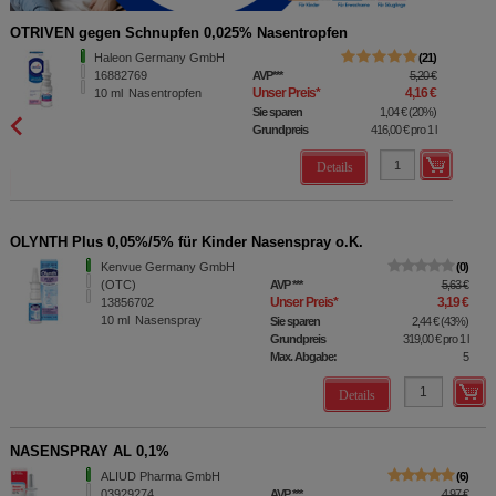
OTRIVEN gegen Schnupfen 0,025% Nasentropfen
Haleon Germany GmbH
21
16882769
AVP
***
5,20 €
Unser Preis
*
4,16 €
10
ml
Nasentropfen
Sie sparen
1,04 €
(
20%
)
Grundpreis
416,00 €
pro 1 l
Details
OLYNTH Plus 0,05%/5% für Kinder Nasenspray o.K.
Kenvue Germany GmbH
0
(OTC)
AVP
***
5,63 €
Unser Preis
*
3,19 €
13856702
10
ml
Nasenspray
Sie sparen
2,44 €
(
43%
)
Grundpreis
319,00 €
pro 1 l
Max. Abgabe:
5
Details
NASENSPRAY AL 0,1%
ALIUD Pharma GmbH
6
03929274
AVP
***
4,97 €