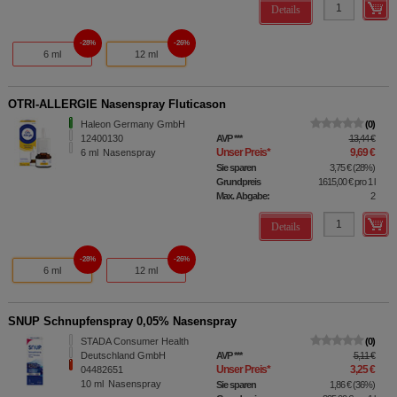
Details
28%
26%
6 ml
12 ml
OTRI-ALLERGIE Nasenspray Fluticason
Haleon Germany GmbH
0
12400130
AVP
***
13,44 €
Unser Preis
*
9,69 €
6
ml
Nasenspray
Sie sparen
3,75 €
(
28%
)
Grundpreis
1615,00 €
pro 1 l
Max. Abgabe:
2
Details
28%
26%
6 ml
12 ml
SNUP Schnupfenspray 0,05% Nasenspray
STADA Consumer Health
0
Deutschland GmbH
AVP
***
5,11 €
Unser Preis
*
3,25 €
04482651
10
ml
Nasenspray
Sie sparen
1,86 €
(
36%
)