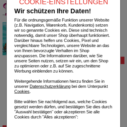
COOKIE-EINSTELLUNGEN
Wir schützen Ihre Daten!
Für die ordnungsgemäße Funktion unserer Website
(z.B. Navigation, Warenkorb, Kundenkonto) setzen
wir so genannte Cookies ein. Diese sind technisch
notwendig, damit unser Shop überhaupt funktioniert.
Darüber hinaus helfen uns Cookies, Pixel und
vergleichbare Technologien, unsere Website an das
von Ihnen bevorzugte Verhalten im Shop
anzupassen. Die Informationen darüber, wie Sie
unsere Seiten nutzen, setzen wir ein, um den Shop
Bestellung
zu optimieren oder z.B. auf Sie zugeschnittene
Hilfe zur Anmeldung
Werbung einblenden zu können.
Hilfe zum Bestellvorgang
Zahlungsmöglichkeiten
Weitergehende Informationen hierzu finden Sie in
Rezepte einlösen
unserer
Datenschutzerklärung
bei dem Unterpunkt
Freiumschläge anfordern
Cookies
.
Freiumschläge downloaden
Auslandsbestellung
Bitte wählen Sie nachfolgend aus, welche Cookies
Reklamation
gesetzt werden dürfen, und bestätigen Sie dies durch
Widerrufsformular
"Auswahl bestätigen" oder akzeptieren Sie alle
Problembehebung
Cookies durch "Alles akzeptieren":
Bestellschein