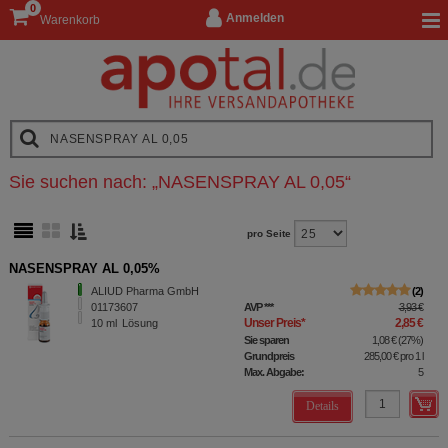
0
Anmelden
Warenkorb
Sie suchen nach:
„
NASENSPRAY AL 0,05
“
pro Seite
NASENSPRAY AL 0,05%
ALIUD Pharma GmbH
2
01173607
AVP
***
3,93 €
Unser Preis
*
2,85 €
10
ml
Lösung
Sie sparen
1,08 €
(
27%
)
Grundpreis
285,00 €
pro 1 l
Max. Abgabe:
5
Details