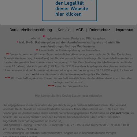
Barrierefreiheitserklärung
Kontakt
AGB
Datenschutz
Impressum
Alle mit
gekennzeichneten Felder sind Pflichtangaben.
*
inkl. MwSt. Rabatte gelten auf den Apothekenverkaufspreis und nicht für
verschreibungspflichtige Medikamente.
**
Unverbindliche Preisempfehlung des Herstellers.
***
Verkaufspreis gemäß Lauer-Taxe; verbindlicher Abrechnungspreis nach der Großen Deutschen
Spezialitätentaxe (sog. Lauer-Taxe) bei Abgabe von nicht verschreibungspflichtigen Medikamenten zu
Lasten der gesetzlichen Krankenversicherungen (z.B. bei Verschreibung des Medikaments an Kinder
unter 12 Jahren), die sich gemäß §129 Abs. 5a SGB V aus dem Abgabepreis des pharmazeutischen
Unternehmens und der Arzneimittelpreisverordnung in der Fassung zum 31.12.2003 ergibt. Es handelt
sich
nicht
um die unverbindliche Preisempfehlung des Herstellers.
****
BK: Beschaffungskosten. Diese Summe fällt zusätzlich an, da der Artikel direkt vom Hersteller
bezogen werden muss.
*****
verw. bis: Verwendbar bis.
Hier können Sie Ihre Cookie-Zustimmung widerrufen
Die angegebenen Preise beinhalten die gesetzlich vorgeschriebene Mehrwertsteuer. Der Versand
innerhalb Deutschlands ist versandkostenfrei bei einem Mindestbestellwert von 13,99 Euro. Bei
Sendungen ins Ausland fallen durch erhöhte Versicherungsgebühren Mehrkosten an
Versandkosten
Bei
Artikeln, die wir ausschließlich über den Hersteller beziehen können, fallen unter Umständen
sogenannte Beschaffungskosten an (siehe BK).
Bad Apotheke Henning Fichter e.K. - Frankfurter Str. 27 - 49214 Bad Rothenfelde - Tel 0800 / 10 11
422 - Fax 05424 / 21 64 47
Preisänderungen und Irrtümer sind vorbehalten. Abgabe nur in haushaltsüblichen Mengen.