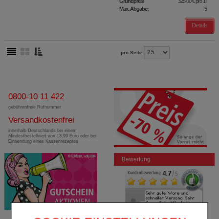
Grundpreis
325,00 €
pro 1 l
Max. Abgabe:
5
Details
pro Seite
0800-10 11 422
gebührenfreie Rufnummer
Versandkostenfrei
innerhalb Deutschlands bei einem
Mindestbestellwert von 13,99 Euro oder bei
Einsendung eines Kassenrezeptes
Bewertung