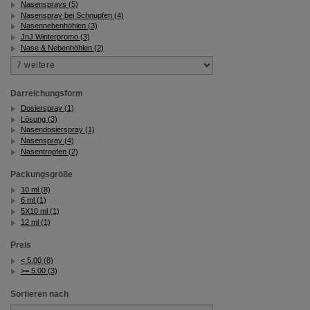
Bitte beachten Sie, dass Daten hierfür teilweise an
Nasensprays (5)
Dritte wie z.B. Google oder soziale Medien
Nasenspray bei Schnupfen (4)
übertragen werden.
Nasennebenhöhlen (3)
JnJ Winterpromo (3)
Nase & Nebenhöhlen (2)
Darreichungsform
Dosierspray (1)
Lösung (3)
Nasendosierspray (1)
Nasenspray (4)
Nasentropfen (2)
Packungsgröße
10 ml (8)
6 ml (1)
5X10 ml (1)
12 ml (1)
Preis
< 5.00 (8)
>= 5.00 (3)
Sortieren nach