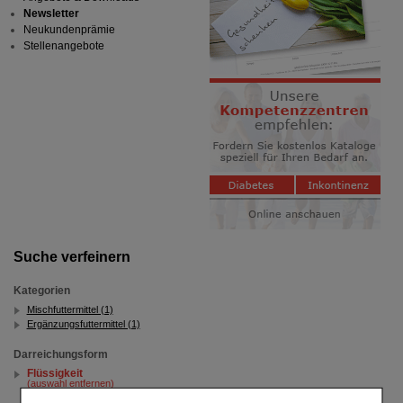
Newsletter
Neukundenprämie
Stellenangebote
Suche verfeinern
Kategorien
Mischfuttermittel (1)
Ergänzungsfuttermittel (1)
Darreichungsform
Flüssigkeit
(auswahl entfernen)