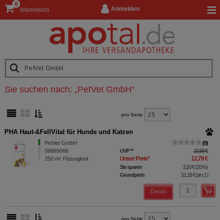
0
Anmelden
Warenkorb
Sie suchen nach:
„
PetVet GmbH
“
pro Seite
PHA Haut-&FellVital für Hunde und Katzen
PetVet GmbH
0
08869068
UVP
**
15,99 €
Unser Preis
*
12,79 €
250
ml
Flüssigkeit
Sie sparen
3,20 €
(
20%
)
Grundpreis
51,16 €
pro 1 l
Details
pro Seite