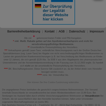
Barrierefreiheitserklärung
Kontakt
AGB
Datenschutz
Impressum
Alle mit
gekennzeichneten Felder sind Pflichtangaben.
*
inkl. MwSt. Rabatte gelten auf den Apothekenverkaufspreis und nicht für
verschreibungspflichtige Medikamente.
**
Unverbindliche Preisempfehlung des Herstellers.
***
Verkaufspreis gemäß Lauer-Taxe; verbindlicher Abrechnungspreis nach der Großen Deutschen
Spezialitätentaxe (sog. Lauer-Taxe) bei Abgabe von nicht verschreibungspflichtigen Medikamenten zu
Lasten der gesetzlichen Krankenversicherungen (z.B. bei Verschreibung des Medikaments an Kinder
unter 12 Jahren), die sich gemäß §129 Abs. 5a SGB V aus dem Abgabepreis des pharmazeutischen
Unternehmens und der Arzneimittelpreisverordnung in der Fassung zum 31.12.2003 ergibt. Es handelt
sich
nicht
um die unverbindliche Preisempfehlung des Herstellers.
****
BK: Beschaffungskosten. Diese Summe fällt zusätzlich an, da der Artikel direkt vom Hersteller
bezogen werden muss.
*****
verw. bis: Verwendbar bis.
Hier können Sie Ihre Cookie-Zustimmung widerrufen
Die angegebenen Preise beinhalten die gesetzlich vorgeschriebene Mehrwertsteuer. Der Versand
innerhalb Deutschlands ist versandkostenfrei bei einem Mindestbestellwert von 13,99 Euro. Bei
Sendungen ins Ausland fallen durch erhöhte Versicherungsgebühren Mehrkosten an
Versandkosten
Bei
Artikeln, die wir ausschließlich über den Hersteller beziehen können, fallen unter Umständen
sogenannte Beschaffungskosten an (siehe BK).
Bad Apotheke Henning Fichter e.K. - Frankfurter Str. 27 - 49214 Bad Rothenfelde - Tel 0800 / 10 11