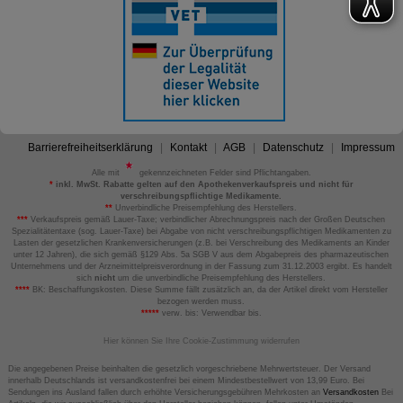
Barrierefreiheitserklärung
Kontakt
AGB
Datenschutz
Impressum
Alle mit
gekennzeichneten Felder sind Pflichtangaben.
*
inkl. MwSt. Rabatte gelten auf den Apothekenverkaufspreis und nicht für
verschreibungspflichtige Medikamente.
**
Unverbindliche Preisempfehlung des Herstellers.
***
Verkaufspreis gemäß Lauer-Taxe; verbindlicher Abrechnungspreis nach der Großen Deutschen
Spezialitätentaxe (sog. Lauer-Taxe) bei Abgabe von nicht verschreibungspflichtigen Medikamenten zu
Lasten der gesetzlichen Krankenversicherungen (z.B. bei Verschreibung des Medikaments an Kinder
unter 12 Jahren), die sich gemäß §129 Abs. 5a SGB V aus dem Abgabepreis des pharmazeutischen
Unternehmens und der Arzneimittelpreisverordnung in der Fassung zum 31.12.2003 ergibt. Es handelt
sich
nicht
um die unverbindliche Preisempfehlung des Herstellers.
****
BK: Beschaffungskosten. Diese Summe fällt zusätzlich an, da der Artikel direkt vom Hersteller
bezogen werden muss.
*****
verw. bis: Verwendbar bis.
Hier können Sie Ihre Cookie-Zustimmung widerrufen
Die angegebenen Preise beinhalten die gesetzlich vorgeschriebene Mehrwertsteuer. Der Versand
innerhalb Deutschlands ist versandkostenfrei bei einem Mindestbestellwert von 13,99 Euro. Bei
Sendungen ins Ausland fallen durch erhöhte Versicherungsgebühren Mehrkosten an
Versandkosten
Bei