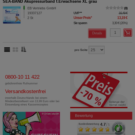
SEA-BAND Akupressurband f.Erwachsene XL grau
EB Vertriebs GmbH
0
19337127
UVP
**
16,49 €
Unser Preis
*
13,19 €
2
St
Sie sparen
3,30 €
(
20%
)
Details
pro Seite
0800-10 11 422
gebührenfreie Rufnummer
Versandkostenfrei
innerhalb Deutschlands bei einem
Mindestbestellwert von 13,99 Euro oder bei
Einsendung eines Kassenrezeptes
Bewertung