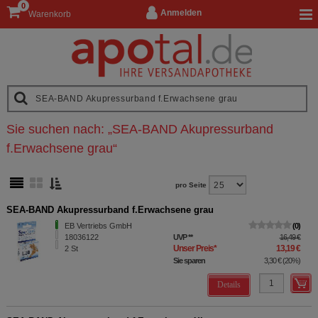
0
Anmelden
Warenkorb
Sie suchen nach:
„
SEA-BAND Akupressurband
f.Erwachsene grau
“
pro Seite
SEA-BAND Akupressurband f.Erwachsene grau
EB Vertriebs GmbH
0
18036122
UVP
**
16,49 €
Unser Preis
*
13,19 €
2
St
Sie sparen
3,30 €
(
20%
)
Details