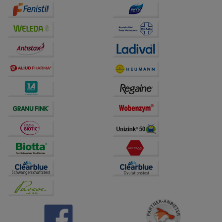
auf unserer Website aber auch die Werbung auf
Drittseiten möglichst relevant für Sie zu gestalten.
Bitte beachten Sie, dass Daten hierfür teilweise an
Dritte wie z.B. Google oder soziale Medien
übertragen werden.