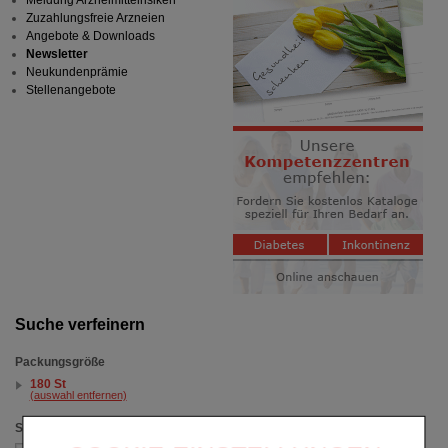
Meldung Arzneimittelrisiken
Zuzahlungsfreie Arzneien
Angebote & Downloads
Newsletter
Neukundenprämie
Stellenangebote
Suche verfeinern
Packungsgröße
180 St
(auswahl entfernen)
Sortieren nach