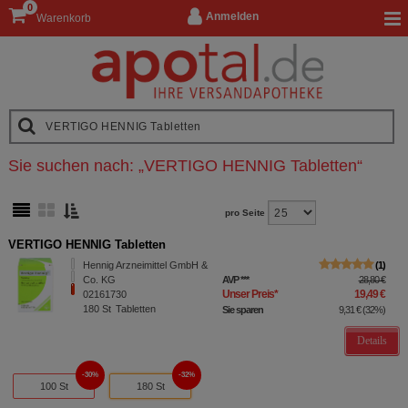
0
Anmelden
Warenkorb
Sie suchen nach:
„
VERTIGO HENNIG Tabletten
“
pro Seite
VERTIGO HENNIG Tabletten
Hennig Arzneimittel GmbH &
1
Co. KG
AVP
***
28,80 €
Unser Preis
*
19,49 €
02161730
180
St
Tabletten
Sie sparen
9,31 €
(
32%
)
Details
30%
32%
100 St
180 St