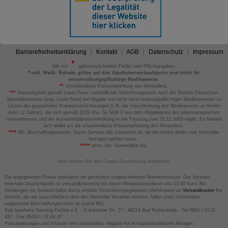
Barrierefreiheitserklärung
Kontakt
AGB
Datenschutz
Impressum
Alle mit
gekennzeichneten Felder sind Pflichtangaben.
*
inkl. MwSt. Rabatte gelten auf den Apothekenverkaufspreis und nicht für
verschreibungspflichtige Medikamente.
**
Unverbindliche Preisempfehlung des Herstellers.
***
Verkaufspreis gemäß Lauer-Taxe; verbindlicher Abrechnungspreis nach der Großen Deutschen
Spezialitätentaxe (sog. Lauer-Taxe) bei Abgabe von nicht verschreibungspflichtigen Medikamenten zu
Lasten der gesetzlichen Krankenversicherungen (z.B. bei Verschreibung des Medikaments an Kinder
unter 12 Jahren), die sich gemäß §129 Abs. 5a SGB V aus dem Abgabepreis des pharmazeutischen
Unternehmens und der Arzneimittelpreisverordnung in der Fassung zum 31.12.2003 ergibt. Es handelt
sich
nicht
um die unverbindliche Preisempfehlung des Herstellers.
****
BK: Beschaffungskosten. Diese Summe fällt zusätzlich an, da der Artikel direkt vom Hersteller
bezogen werden muss.
*****
verw. bis: Verwendbar bis.
Hier können Sie Ihre Cookie-Zustimmung widerrufen
Die angegebenen Preise beinhalten die gesetzlich vorgeschriebene Mehrwertsteuer. Der Versand
innerhalb Deutschlands ist versandkostenfrei bei einem Mindestbestellwert von 13,99 Euro. Bei
Sendungen ins Ausland fallen durch erhöhte Versicherungsgebühren Mehrkosten an
Versandkosten
Bei
Artikeln, die wir ausschließlich über den Hersteller beziehen können, fallen unter Umständen
sogenannte Beschaffungskosten an (siehe BK).
Bad Apotheke Henning Fichter e.K. - Frankfurter Str. 27 - 49214 Bad Rothenfelde - Tel 0800 / 10 11
422 - Fax 05424 / 21 64 47
Preisänderungen und Irrtümer sind vorbehalten. Abgabe nur in haushaltsüblichen Mengen.