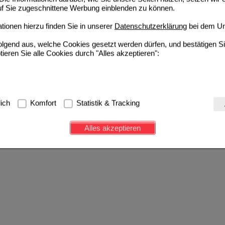
auf Sie zugeschnittene Werbung einblenden zu können.
ionen hierzu finden Sie in unserer
Datenschutzerklärung
bei dem Un
folgend aus, welche Cookies gesetzt werden dürfen, und bestätigen S
tieren Sie alle Cookies durch "Alles akzeptieren":
g:
Hierbei handelt es sich um Cookies, die für die Grundfunktionen u
lich
Komfort
Statistik & Tracking
avigation, Warenkorb, Kundenkonto), weshalb auf diese nicht verzich
s werden genutzt um das Einkaufserlebnis noch ansprechender zu g
Alles akzeptieren
e Wiedererkennung des Besuchers oder unsere Seite an bevorzugte Ve
zupassen. Komfort-Cookies ermöglichen es uns auch auf Ihre Bedürf
d unser Partnerprogramm zu betreiben.
ierüber lassen sich Informationen über die Art und Weise der Nutzu
fe wir unsere Website weiter für Sie optimieren können, den Inhalt a
ittseiten möglichst relevant für Sie zu gestalten. Bitte beachten Sie
e z.B. Google oder soziale Medien übertragen werden.