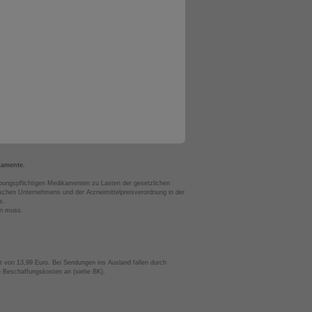
kamente.
bungspflichtigen Medikamenten zu Lasten der gesetzlichen
chen Unternehmens und der Arzneimittelpreisverordnung in der
s.
en muss.
t von 13,99 Euro. Bei Sendungen ins Ausland fallen durch
te Beschaffungskosten an (siehe BK).