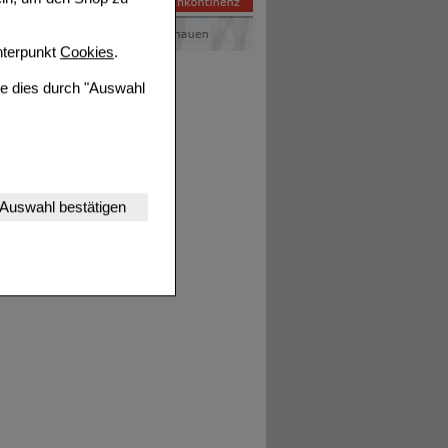
terpunkt
Cookies
.
ie dies durch "Auswahl
nserer Website
Auswahl bestätigen
tet werden kann.
estalten,
rhaltensweisen (z.B.
nisse zugeschrittene
ng unserer Website
uf unserer Website aber
, dass Daten hierfür