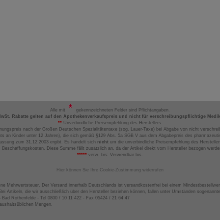
Alle mit
gekennzeichneten Felder sind Pflichtangaben.
MwSt. Rabatte gelten auf den Apothekenverkaufspreis und nicht für verschreibungspflichtige Medi
**
Unverbindliche Preisempfehlung des Herstellers.
nungspreis nach der Großen Deutschen Spezialitätentaxe (sog. Lauer-Taxe) bei Abgabe von nicht verschrei
ts an Kinder unter 12 Jahren), die sich gemäß §129 Abs. 5a SGB V aus dem Abgabepreis des pharmazeutis
assung zum 31.12.2003 ergibt. Es handelt sich
nicht
um die unverbindliche Preisempfehlung des Hersteller
 Beschaffungskosten. Diese Summe fällt zusätzlich an, da der Artikel direkt vom Hersteller bezogen werd
*****
verw. bis: Verwendbar bis.
Hier können Sie Ihre Cookie-Zustimmung widerrufen
ene Mehrwertsteuer. Der Versand innerhalb Deutschlands ist versandkostenfrei bei einem Mindestbestellwer
ei Artikeln, die wir ausschließlich über den Hersteller beziehen können, fallen unter Umständen sogenann
4 Bad Rothenfelde - Tel 0800 / 10 11 422 - Fax 05424 / 21 64 47
haushaltsüblichen Mengen.