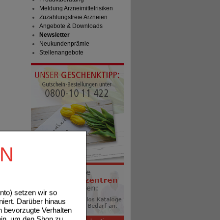
Meldung Arzneimittelrisiken
Zuzahlungsfreie Arzneien
Angebote & Downloads
Newsletter
Neukundenprämie
Stellenangebote
EN
to) setzen wir so
niert. Darüber hinaus
n bevorzugte Verhalten
ein, um den Shop zu