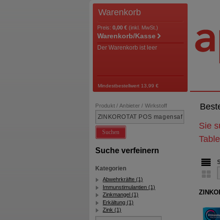
Warenkorb
Preis:
0,00 €
(inkl. MwSt.)
Warenkorb/Kasse
Der Warenkorb ist leer
Mindestbestellwert 13,99 €
Best
Produkt / Anbieter / Wirkstoff
Sie 
Suchen
Table
Suche verfeinern
Kategorien
Abwehrkräfte (1)
Immunstimulantien (1)
ZINKOR
Zinkmangel (1)
Erkältung (1)
Zink (1)