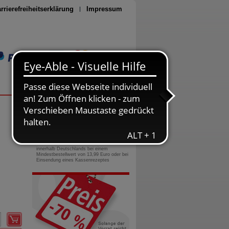
rrierefreiheitserklärung
Impressum
Seite drucken
0800-10 11 422
gebührenfreie Rufnummer
Versandkostenfrei
innerhalb Deutschlands bei einem
Mindestbestellwert von 13,99 Euro oder bei
Einsendung eines Kassenrezeptes