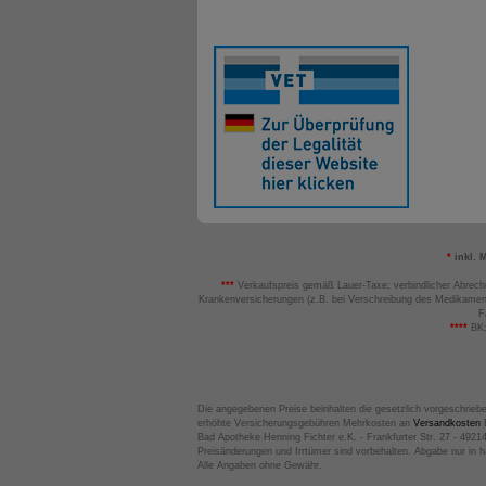
*
inkl. 
***
Verkaufspreis gemäß Lauer-Taxe; verbindlicher Abrech
Krankenversicherungen (z.B. bei Verschreibung des Medikamen
F
****
BK:
Die angegebenen Preise beinhalten die gesetzlich vorgeschrieb
erhöhte Versicherungsgebühren Mehrkosten an
Versandkosten
B
Bad Apotheke Henning Fichter e.K. - Frankfurter Str. 27 - 4921
Preisänderungen und Irrtümer sind vorbehalten. Abgabe nur in 
Alle Angaben ohne Gewähr.