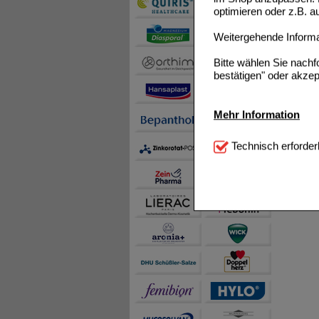
optimieren oder z.B. 
Weitergehende Informat
Bitte wählen Sie nach
bestätigen" oder akzep
Mehr Information
Technisch Notwendi
Technisch erforder
notwendig sind (z.B. N
Komfort:
Diese Cookie
beispielsweise für di
Spracheinstellung) an
Inhalte anzuzeigen un
Statistik & Tracking:
H
sammeln, mit deren Hil
auch die Werbung auf Dr
teilweise an Dritte wi