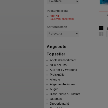
Packungsgröße
100 St
(auswahl entfernen)
Sortieren nach
Angebote
Topseller
Apothekensortiment
NEU bei uns
Aus der TV-Werbung
Preisknüller
Allergie
Allgemeinbefinden
Augen
Blase, Niere & Prostata
Diabetes
Drogeriemarkt