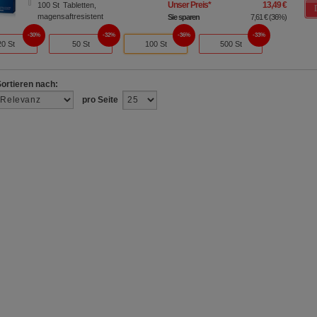
Unser Preis
*
13,49 €
100
St
Tabletten,
magensaftresistent
Sie sparen
7,61 €
(
36%
)
30%
32%
36%
33%
20 St
50 St
100 St
500 St
Sortieren nach:
pro Seite