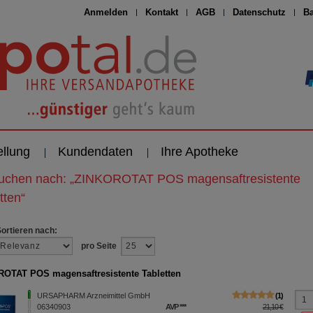
Anmelden
Kontakt
AGB
Datenschutz
Ba
ellung
Kundendaten
Ihre Apotheke
suchen nach:
„
ZINKOROTAT POS magensaftresistente
tten
“
Sortieren nach:
pro Seite
OTAT POS magensaftresistente Tabletten
URSAPHARM Arzneimittel GmbH
1
06340903
AVP
***
21,10 €