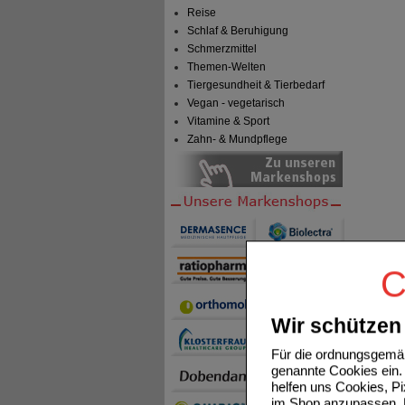
Reise
Schlaf & Beruhigung
Schmerzmittel
Themen-Welten
Tiergesundheit & Tierbedarf
Vegan - vegetarisch
Vitamine & Sport
Zahn- & Mundpflege
C
Wir schützen 
Für die ordnungsgemäß
genannte Cookies ein. 
helfen uns Cookies, P
im Shop anzupassen. D