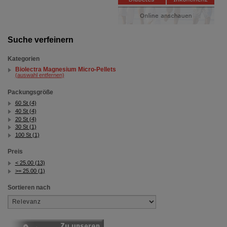
Suche verfeinern
Kategorien
Biolectra Magnesium Micro-Pellets
(auswahl entfernen)
Packungsgröße
60 St (4)
40 St (4)
20 St (4)
30 St (1)
100 St (1)
Preis
< 25.00 (13)
>= 25.00 (1)
Sortieren nach