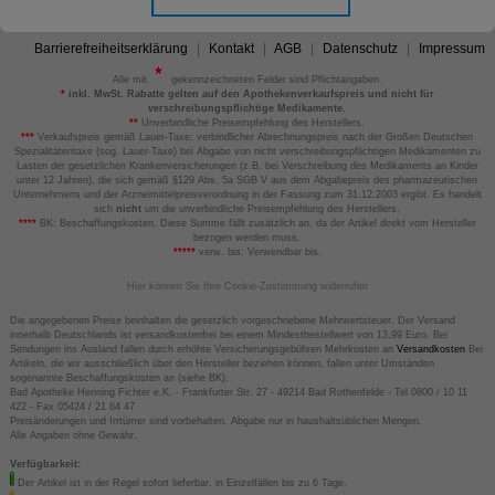
Barrierefreiheitserklärung
Kontakt
AGB
Datenschutz
Impressum
Alle mit
gekennzeichneten Felder sind Pflichtangaben.
*
inkl. MwSt. Rabatte gelten auf den Apothekenverkaufspreis und nicht für
verschreibungspflichtige Medikamente.
**
Unverbindliche Preisempfehlung des Herstellers.
***
Verkaufspreis gemäß Lauer-Taxe; verbindlicher Abrechnungspreis nach der Großen Deutschen
Spezialitätentaxe (sog. Lauer-Taxe) bei Abgabe von nicht verschreibungspflichtigen Medikamenten zu
Lasten der gesetzlichen Krankenversicherungen (z.B. bei Verschreibung des Medikaments an Kinder
unter 12 Jahren), die sich gemäß §129 Abs. 5a SGB V aus dem Abgabepreis des pharmazeutischen
Unternehmens und der Arzneimittelpreisverordnung in der Fassung zum 31.12.2003 ergibt. Es handelt
sich
nicht
um die unverbindliche Preisempfehlung des Herstellers.
****
BK: Beschaffungskosten. Diese Summe fällt zusätzlich an, da der Artikel direkt vom Hersteller
bezogen werden muss.
*****
verw. bis: Verwendbar bis.
Hier können Sie Ihre Cookie-Zustimmung widerrufen
Die angegebenen Preise beinhalten die gesetzlich vorgeschriebene Mehrwertsteuer. Der Versand
innerhalb Deutschlands ist versandkostenfrei bei einem Mindestbestellwert von 13,99 Euro. Bei
Sendungen ins Ausland fallen durch erhöhte Versicherungsgebühren Mehrkosten an
Versandkosten
Bei
Artikeln, die wir ausschließlich über den Hersteller beziehen können, fallen unter Umständen
sogenannte Beschaffungskosten an (siehe BK).
Bad Apotheke Henning Fichter e.K. - Frankfurter Str. 27 - 49214 Bad Rothenfelde - Tel 0800 / 10 11
422 - Fax 05424 / 21 64 47
Preisänderungen und Irrtümer sind vorbehalten. Abgabe nur in haushaltsüblichen Mengen.
Alle Angaben ohne Gewähr.
Verfügbarkeit:
Der Artikel ist in der Regel sofort lieferbar, in Einzelfällen bis zu 6 Tage.