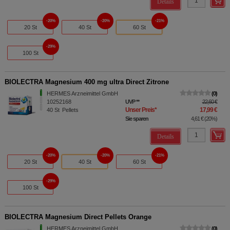
Details
20%
20%
21%
20 St
40 St
60 St
29%
100 St
BIOLECTRA Magnesium 400 mg ultra Direct Zitrone
HERMES Arzneimittel GmbH
0
10252168
UVP
**
22,60 €
Unser Preis
*
17,99 €
40
St
Pellets
Sie sparen
4,61 €
(
20%
)
Details
20%
20%
21%
20 St
40 St
60 St
29%
100 St
BIOLECTRA Magnesium Direct Pellets Orange
HERMES Arzneimittel GmbH
0