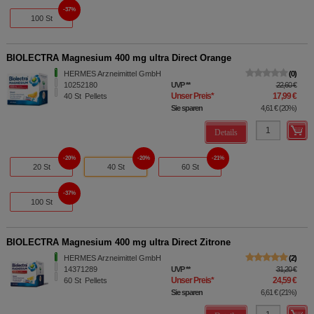
37%
100 St
BIOLECTRA Magnesium 400 mg ultra Direct Orange
HERMES Arzneimittel GmbH
0
10252180
UVP
**
22,60 €
Unser Preis
*
17,99 €
40
St
Pellets
Sie sparen
4,61 €
(
20%
)
Details
20%
20%
21%
20 St
40 St
60 St
37%
100 St
BIOLECTRA Magnesium 400 mg ultra Direct Zitrone
HERMES Arzneimittel GmbH
2
14371289
UVP
**
31,20 €
Unser Preis
*
24,59 €
60
St
Pellets
Sie sparen
6,61 €
(
21%
)