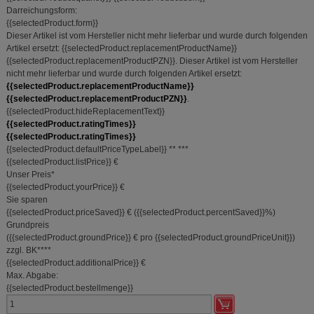
Darreichungsform:
{{selectedProduct.form}}
Dieser Artikel ist vom Hersteller nicht mehr lieferbar und wurde durch folgenden
Artikel ersetzt:
{{selectedProduct.replacementProductName}}
{{selectedProduct.replacementProductPZN}}
.
Dieser Artikel ist vom Hersteller
nicht mehr lieferbar und wurde durch folgenden Artikel ersetzt:
{{selectedProduct.replacementProductName}}
{{selectedProduct.replacementProductPZN}}
.
{{selectedProduct.hideReplacementText}}
{{selectedProduct.ratingTimes}}
{{selectedProduct.ratingTimes}}
{{selectedProduct.defaultPriceTypeLabel}}
**
***
{{selectedProduct.listPrice}} €
Unser Preis
*
{{selectedProduct.yourPrice}} €
Sie sparen
{{selectedProduct.priceSaved}} €
(
{{selectedProduct.percentSaved}}%
)
Grundpreis
(
{{selectedProduct.groundPrice}} €
pro {{selectedProduct.groundPriceUnit}}
)
zzgl. BK
****
{{selectedProduct.additionalPrice}} €
Max. Abgabe:
{{selectedProduct.bestellmenge}}