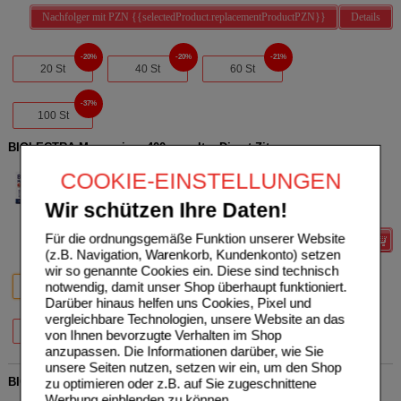
Nachfolger mit PZN {{selectedProduct.replacementProductPZN}}
Details
20%
20%
21%
20 St
40 St
60 St
37%
100 St
BIOLECTRA Magnesium 400 mg ultra Direct Zitrone
HERMES Arzneimittel GmbH
5
COOKIE-EINSTELLUNGEN
10252151
UVP
**
12,60 €
Unser Preis
*
10,08 €
20
St
Pellets
Wir schützen Ihre Daten!
Sie sparen
2,52 €
(
20%
)
Für die ordnungsgemäße Funktion unserer Website
Details
(z.B. Navigation, Warenkorb, Kundenkonto) setzen
wir so genannte Cookies ein. Diese sind technisch
20%
20%
21%
notwendig, damit unser Shop überhaupt funktioniert.
20 St
40 St
60 St
Darüber hinaus helfen uns Cookies, Pixel und
vergleichbare Technologien, unsere Website an das
29%
100 St
von Ihnen bevorzugte Verhalten im Shop
anzupassen. Die Informationen darüber, wie Sie
unsere Seiten nutzen, setzen wir ein, um den Shop
BIOLECTRA Magnesium 300 mg Direct Zitrone Sticks
zu optimieren oder z.B. auf Sie zugeschnittene
Werbung einblenden zu können.