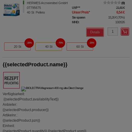
HERMES Arzneimittel GmbH
0
07795675
UVP
**
21,80 €
Unser Preis
*
6,54 €
40
St
Pellets
Sie sparen
15,26 €
(
70%
)
MHD:
10/2026
Details
20%
70%
25%
20 St
40 St
60 St
{{selectedProduct.name}}
Verfügbarkeit:
{{selectedProduct.availabilityText}}
Anbieter:
{{selectedProduct.producer}}
Artikelnr.:
{{selectedProduct.pzn}}
Einheit:
{{selectedProduct.quantity}}
{{selectedProduct.uom}}