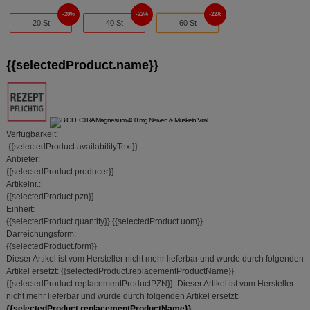
20%
22%
22%
20 St
40 St
60 St
{{selectedProduct.name}}
Verfügbarkeit:
{{selectedProduct.availabilityText}}
Anbieter:
{{selectedProduct.producer}}
Artikelnr.:
{{selectedProduct.pzn}}
Einheit:
{{selectedProduct.quantity}}
{{selectedProduct.uom}}
Darreichungsform:
{{selectedProduct.form}}
Dieser Artikel ist vom Hersteller nicht mehr lieferbar und wurde durch folgenden
Artikel ersetzt:
{{selectedProduct.replacementProductName}}
{{selectedProduct.replacementProductPZN}}
.
Dieser Artikel ist vom Hersteller
nicht mehr lieferbar und wurde durch folgenden Artikel ersetzt:
{{selectedProduct.replacementProductName}}