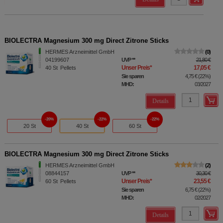
BIOLECTRA Magnesium 300 mg Direct Zitrone Sticks
HERMES Arzneimittel GmbH
0
04199607
UVP
**
21,80 €
Unser Preis
*
17,05 €
40
St
Pellets
Sie sparen
4,75 €
(
22%
)
MHD:
03/2027
Details
20%
22%
22%
20 St
40 St
60 St
BIOLECTRA Magnesium 300 mg Direct Zitrone Sticks
HERMES Arzneimittel GmbH
2
08844157
UVP
**
30,30 €
Unser Preis
*
23,55 €
60
St
Pellets
Sie sparen
6,75 €
(
22%
)
MHD:
02/2027
Details