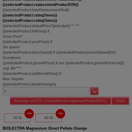
{{selectedProduct.replacementProductPZN}}
.
{{selectedProduct.hideReplacementText}}
{{selectedProduct.ratingTimes}}
{{selectedProduct.ratingTimes}}
{{selectedProduct.defaultPriceTypeLabel}}
**
***
{{selectedProduct.listPrice}} €
Unser Preis
*
{{selectedProduct.yourPrice}} €
Sie sparen
{{selectedProduct.priceSaved}} €
(
{{selectedProduct.percentSaved}}%
)
Grundpreis
(
{{selectedProduct.groundPrice}} €
pro {{selectedProduct.groundPriceUnit}}
)
zzgl. BK
****
{{selectedProduct.additionalPrice}} €
Max. Abgabe:
{{selectedProduct.bestellmenge}}
Nachfolger mit PZN {{selectedProduct.replacementProductPZN}}
Details
24%
28%
30 St
60 St
BIOLECTRA Magnesium Direct Pellets Orange