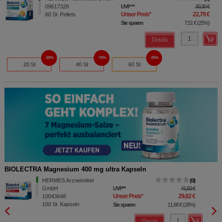
09617328
UVP
**
30,30 €
Unser Preis
*
22,79 €
60
St
Pellets
Sie sparen
7,51 €
(
25%
)
Details
20%
70%
25%
20 St
40 St
60 St
BIOLECTRA Magnesium 400 mg ultra Kapseln
BIOLE
HERMES Arzneimittel
0
GmbH
UVP
**
41,50 €
Unser Preis
*
29,82 €
10043648
100
St
Kapseln
Sie sparen
11,68 €
(
28%
)
Details