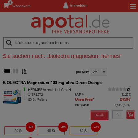
0
Anmelden
Warenkorb
Sie suchen nach:
„
biolectra magnesium hermes
“
pro Seite
BIOLECTRA Magnesium 400 mg ultra Direct Orange
HERMES Arzneimittel GmbH
0
14371272
UVP
**
31,20 €
Unser Preis
*
24,59 €
60
St
Pellets
Sie sparen
6,61 €
(
21%
)
Details
20%
20%
21%
20 St
40 St
60 St