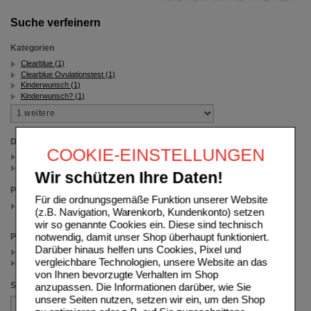
Suche verfeinern
Kategorien
Clearblue (1)
Clearblue Ovulationstest (1)
Kinderwunsch (1)
Kinderwunsch? (1)
Darreichungsform
COOKIE-EINSTELLUNGEN
Test (1)
Teststreifen (1)
Wir schützen Ihre Daten!
Packungsgröße
Für die ordnungsgemäße Funktion unserer Website
20 St
(z.B. Navigation, Warenkorb, Kundenkonto) setzen
(auswahl entfernen)
wir so genannte Cookies ein. Diese sind technisch
notwendig, damit unser Shop überhaupt funktioniert.
Preis
Darüber hinaus helfen uns Cookies, Pixel und
< 50.00 (1)
vergleichbare Technologien, unsere Website an das
>= 50.00 (1)
von Ihnen bevorzugte Verhalten im Shop
Sortieren nach
anzupassen. Die Informationen darüber, wie Sie
unsere Seiten nutzen, setzen wir ein, um den Shop