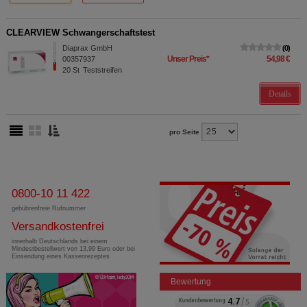
CLEARVIEW Schwangerschaftstest
Diaprax GmbH
0
Unser Preis
*
54,98 €
00357937
20
St
Teststreifen
Details
pro Seite
0800-10 11 422
gebührenfreie Rufnummer
Versandkostenfrei
innerhalb Deutschlands bei einem
Mindestbestellwert von 13,99 Euro oder bei
Einsendung eines Kassenrezeptes
Bewertung