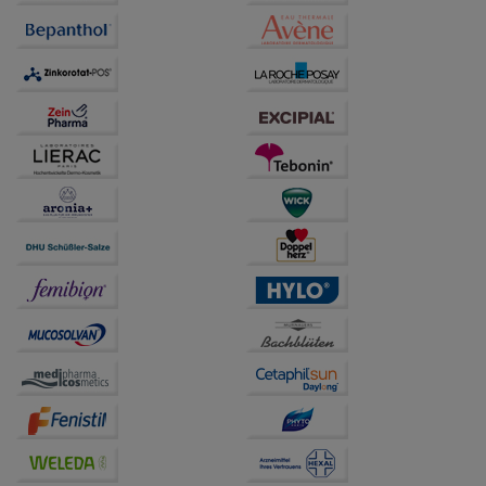
Verhaltensweisen (z.B. Spracheinstellung)
anzupassen. Komfort-Cookies ermöglichen es uns
auch auf Ihre Bedürfnisse zugeschrittene Inhalte
anzuzeigen und unser Partnerprogramm zu
betreiben.
Statistik & Tracking:
Hierüber lassen sich
Informationen über die Art und Weise der Nutzung
unserer Website sammeln, mit deren Hilfe wir unsere
Website weiter für Sie optimieren können, den Inhalt
auf unserer Website aber auch die Werbung auf
Drittseiten möglichst relevant für Sie zu gestalten.
Bitte beachten Sie, dass Daten hierfür teilweise an
Dritte wie z.B. Google oder soziale Medien
übertragen werden.