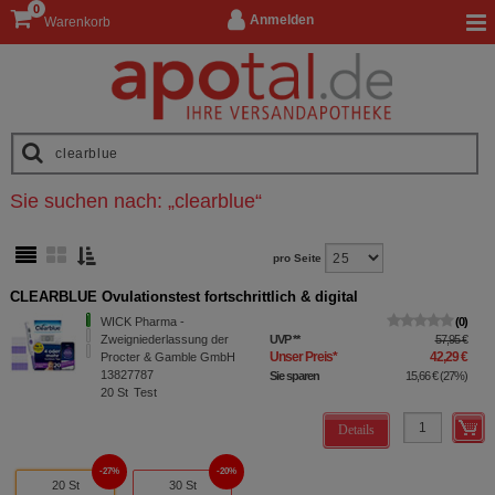
0
Anmelden
Warenkorb
Sie suchen nach:
„
clearblue
“
pro Seite
CLEARBLUE Ovulationstest fortschrittlich & digital
WICK Pharma -
0
Zweigniederlassung der
UVP
**
57,95 €
Unser Preis
*
42,29 €
Procter & Gamble GmbH
13827787
Sie sparen
15,66 €
(
27%
)
20
St
Test
Details
27%
20%
20 St
30 St