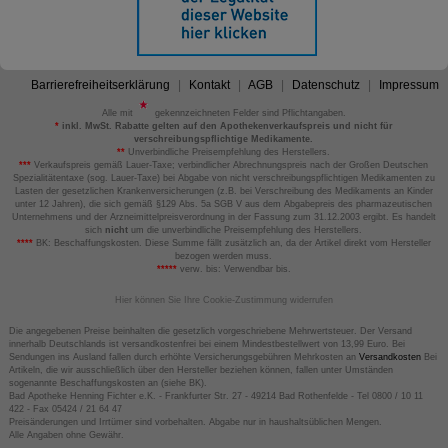
Barrierefreiheitserklärung
Kontakt
AGB
Datenschutz
Impressum
Alle mit
gekennzeichneten Felder sind Pflichtangaben.
*
inkl. MwSt. Rabatte gelten auf den Apothekenverkaufspreis und nicht für
verschreibungspflichtige Medikamente.
**
Unverbindliche Preisempfehlung des Herstellers.
***
Verkaufspreis gemäß Lauer-Taxe; verbindlicher Abrechnungspreis nach der Großen Deutschen
Spezialitätentaxe (sog. Lauer-Taxe) bei Abgabe von nicht verschreibungspflichtigen Medikamenten zu
Lasten der gesetzlichen Krankenversicherungen (z.B. bei Verschreibung des Medikaments an Kinder
unter 12 Jahren), die sich gemäß §129 Abs. 5a SGB V aus dem Abgabepreis des pharmazeutischen
Unternehmens und der Arzneimittelpreisverordnung in der Fassung zum 31.12.2003 ergibt. Es handelt
sich
nicht
um die unverbindliche Preisempfehlung des Herstellers.
****
BK: Beschaffungskosten. Diese Summe fällt zusätzlich an, da der Artikel direkt vom Hersteller
bezogen werden muss.
*****
verw. bis: Verwendbar bis.
Hier können Sie Ihre Cookie-Zustimmung widerrufen
Die angegebenen Preise beinhalten die gesetzlich vorgeschriebene Mehrwertsteuer. Der Versand
innerhalb Deutschlands ist versandkostenfrei bei einem Mindestbestellwert von 13,99 Euro. Bei
Sendungen ins Ausland fallen durch erhöhte Versicherungsgebühren Mehrkosten an
Versandkosten
Bei
Artikeln, die wir ausschließlich über den Hersteller beziehen können, fallen unter Umständen
sogenannte Beschaffungskosten an (siehe BK).
Bad Apotheke Henning Fichter e.K. - Frankfurter Str. 27 - 49214 Bad Rothenfelde - Tel 0800 / 10 11
422 - Fax 05424 / 21 64 47
Preisänderungen und Irrtümer sind vorbehalten. Abgabe nur in haushaltsüblichen Mengen.
Alle Angaben ohne Gewähr.