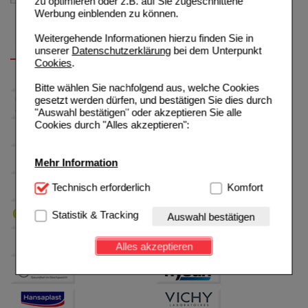
zu optimieren oder z.B. auf Sie zugeschnittene
Werbung einblenden zu können.
Weitergehende Informationen hierzu finden Sie in
unserer
Datenschutzerklärung
bei dem Unterpunkt
Cookies
.
Bitte wählen Sie nachfolgend aus, welche Cookies
gesetzt werden dürfen, und bestätigen Sie dies durch
"Auswahl bestätigen" oder akzeptieren Sie alle
Cookies durch "Alles akzeptieren":
Mehr Information
Technisch Notwendig:
Technisch erforderlich
Hierbei handelt es sich um
Komfort
Cookies, die für die Grundfunktionen unserer
Website notwendig sind (z.B. Navigation, Warenkorb,
Statistik & Tracking
Auswahl bestätigen
Kundenkonto), weshalb auf diese nicht verzichtet
werden kann.
Alles akzeptieren
Komfort:
Diese Cookies werden genutzt um das
Einkaufserlebnis noch ansprechender zu gestalten,
beispielsweise für die Wiedererkennung des
Besuchers oder unsere Seite an bevorzugte