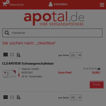
0
Anmelden
Warenkorb
Sie suchen nach:
„
clearblue
“
pro Seite
CLEARVIEW Schwangerschaftstest
Diaprax GmbH
0
Unser Preis
*
54,98 €
00357937
20
St
Teststreifen
Details
pro Seite