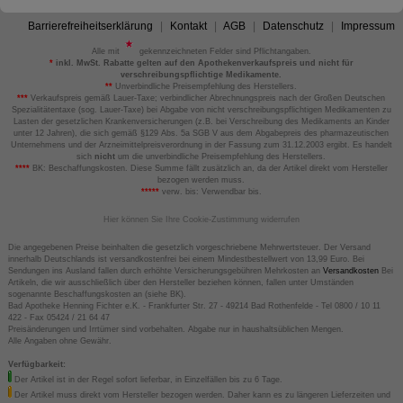
Barrierefreiheitserklärung
Kontakt
AGB
Datenschutz
Impressum
Alle mit
gekennzeichneten Felder sind Pflichtangaben.
*
inkl. MwSt. Rabatte gelten auf den Apothekenverkaufspreis und nicht für
verschreibungspflichtige Medikamente.
**
Unverbindliche Preisempfehlung des Herstellers.
***
Verkaufspreis gemäß Lauer-Taxe; verbindlicher Abrechnungspreis nach der Großen Deutschen
Spezialitätentaxe (sog. Lauer-Taxe) bei Abgabe von nicht verschreibungspflichtigen Medikamenten zu
Lasten der gesetzlichen Krankenversicherungen (z.B. bei Verschreibung des Medikaments an Kinder
unter 12 Jahren), die sich gemäß §129 Abs. 5a SGB V aus dem Abgabepreis des pharmazeutischen
Unternehmens und der Arzneimittelpreisverordnung in der Fassung zum 31.12.2003 ergibt. Es handelt
sich
nicht
um die unverbindliche Preisempfehlung des Herstellers.
****
BK: Beschaffungskosten. Diese Summe fällt zusätzlich an, da der Artikel direkt vom Hersteller
bezogen werden muss.
*****
verw. bis: Verwendbar bis.
Hier können Sie Ihre Cookie-Zustimmung widerrufen
Die angegebenen Preise beinhalten die gesetzlich vorgeschriebene Mehrwertsteuer. Der Versand
innerhalb Deutschlands ist versandkostenfrei bei einem Mindestbestellwert von 13,99 Euro. Bei
Sendungen ins Ausland fallen durch erhöhte Versicherungsgebühren Mehrkosten an
Versandkosten
Bei
Artikeln, die wir ausschließlich über den Hersteller beziehen können, fallen unter Umständen
sogenannte Beschaffungskosten an (siehe BK).
Bad Apotheke Henning Fichter e.K. - Frankfurter Str. 27 - 49214 Bad Rothenfelde - Tel 0800 / 10 11
422 - Fax 05424 / 21 64 47
Preisänderungen und Irrtümer sind vorbehalten. Abgabe nur in haushaltsüblichen Mengen.
Alle Angaben ohne Gewähr.
Verfügbarkeit:
Der Artikel ist in der Regel sofort lieferbar, in Einzelfällen bis zu 6 Tage.
Der Artikel muss direkt vom Hersteller bezogen werden. Daher kann es zu längeren Lieferzeiten und