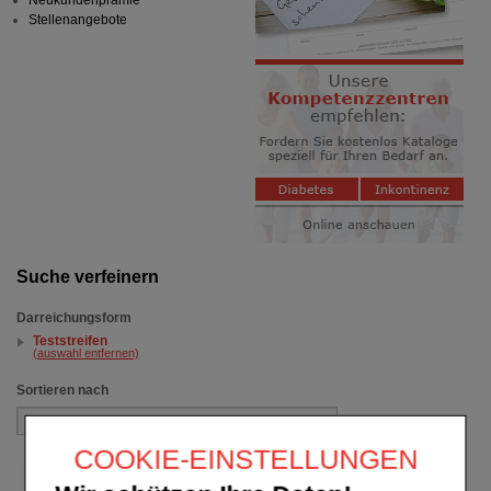
Neukundenprämie
Stellenangebote
Suche verfeinern
Darreichungsform
Teststreifen
(auswahl entfernen)
Sortieren nach
COOKIE-EINSTELLUNGEN