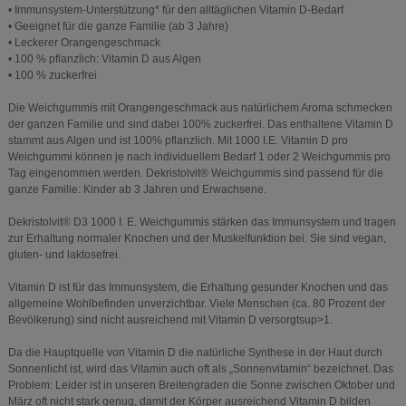
• Immunsystem-Unterstützung* für den alltäglichen Vitamin D-Bedarf
• Geeignet für die ganze Familie (ab 3 Jahre)
• Leckerer Orangengeschmack
• 100 % pflanzlich: Vitamin D aus Algen
• 100 % zuckerfrei
Die Weichgummis mit Orangengeschmack aus natürlichem Aroma schmecken
der ganzen Familie und sind dabei 100% zuckerfrei. Das enthaltene Vitamin D
stammt aus Algen und ist 100% pflanzlich. Mit 1000 I.E. Vitamin D pro
Weichgummi können je nach individuellem Bedarf 1 oder 2 Weichgummis pro
Tag eingenommen werden. Dekristolvit® Weichgummis sind passend für die
ganze Familie: Kinder ab 3 Jahren und Erwachsene.
Dekristolvit® D3 1000 I. E. Weichgummis stärken das Immunsystem und tragen
zur Erhaltung normaler Knochen und der Muskelfunktion bei. Sie sind vegan,
gluten- und laktosefrei.
Vitamin D ist für das Immunsystem, die Erhaltung gesunder Knochen und das
allgemeine Wohlbefinden unverzichtbar. Viele Menschen (ca. 80 Prozent der
Bevölkerung) sind nicht ausreichend mit Vitamin D versorgtsup>1.
Da die Hauptquelle von Vitamin D die natürliche Synthese in der Haut durch
Sonnenlicht ist, wird das Vitamin auch oft als „Sonnenvitamin“ bezeichnet. Das
Problem: Leider ist in unseren Breitengraden die Sonne zwischen Oktober und
März oft nicht stark genug, damit der Körper ausreichend Vitamin D bilden