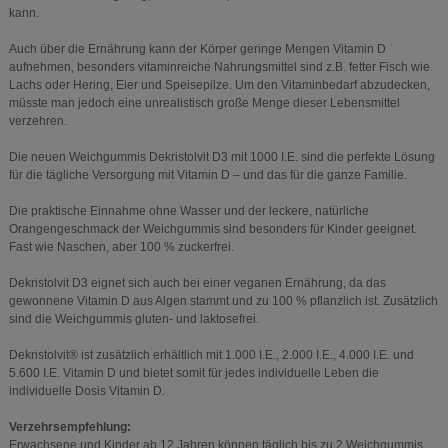
kann.
Auch über die Ernährung kann der Körper geringe Mengen Vitamin D
aufnehmen, besonders vitaminreiche Nahrungsmittel sind z.B. fetter Fisch wie
Lachs oder Hering, Eier und Speisepilze. Um den Vitaminbedarf abzudecken,
müsste man jedoch eine unrealistisch große Menge dieser Lebensmittel
verzehren.
Die neuen Weichgummis Dekristolvit D3 mit 1000 I.E. sind die perfekte Lösung
für die tägliche Versorgung mit Vitamin D – und das für die ganze Familie.
Die praktische Einnahme ohne Wasser und der leckere, natürliche
Orangengeschmack der Weichgummis sind besonders für Kinder geeignet.
Fast wie Naschen, aber 100 % zuckerfrei.
Dekristolvit D3 eignet sich auch bei einer veganen Ernährung, da das
gewonnene Vitamin D aus Algen stammt und zu 100 % pflanzlich ist. Zusätzlich
sind die Weichgummis gluten- und laktosefrei.
Dekristolvit® ist zusätzlich erhältlich mit 1.000 I.E., 2.000 I.E., 4.000 I.E. und
5.600 I.E. Vitamin D und bietet somit für jedes individuelle Leben die
individuelle Dosis Vitamin D.
Verzehrsempfehlung:
Erwachsene und Kinder ab 12 Jahren können täglich bis zu 2 Weichgummis