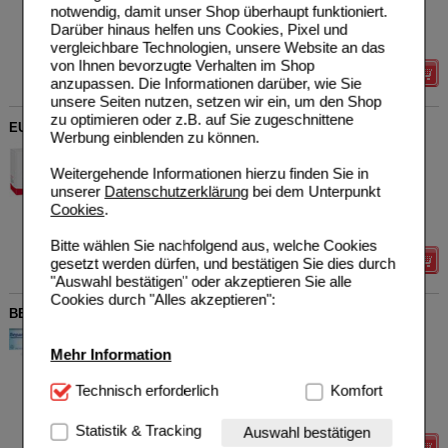
Sie sparen
1,37 €
(
41%
)
notwendig, damit unser Shop überhaupt funktioniert.
Grundpreis
195,00 €
pro 1 l
Darüber hinaus helfen uns Cookies, Pixel und
Max. Abgabe:
5
vergleichbare Technologien, unsere Website an das
von Ihnen bevorzugte Verhalten im Shop
Details
anzupassen. Die Informationen darüber, wie Sie
unsere Seiten nutzen, setzen wir ein, um den Shop
zu optimieren oder z.B. auf Sie zugeschnittene
EUPHRASIA AUGENTROPFEN
Werbung einblenden zu können.
WALA Heilmittel GmbH
2
01448168
AVP
***
21,90 €
Weitergehende Informationen hierzu finden Sie in
Unser Preis
*
16,74 €
30X0.5
ml
Augentropfen
unserer
Datenschutzerklärung
bei dem Unterpunkt
Cookies
.
Sie sparen
5,16 €
(
24%
)
Grundpreis
1.116,00 €
pro 1 l
Bitte wählen Sie nachfolgend aus, welche Cookies
gesetzt werden dürfen, und bestätigen Sie dies durch
Details
"Auswahl bestätigen" oder akzeptieren Sie alle
Cookies durch "Alles akzeptieren":
BEPANTHEN Augen- und Nasensalbe
Bayer Vital GmbH
23
Mehr Information
01578675
AVP
***
8,78 €
Unser Preis
*
5,75 €
10
g
Augen- u. Nasensalbe
Technisch Notwendig:
Technisch erforderlich
Hierbei handelt es sich um
Komfort
Sie sparen
3,03 €
(
35%
)
Cookies, die für die Grundfunktionen unserer
Grundpreis
575,00 €
pro 1 kg
Website notwendig sind (z.B. Navigation, Warenkorb,
Statistik & Tracking
Auswahl bestätigen
Kundenkonto), weshalb auf diese nicht verzichtet