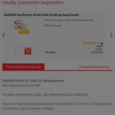
Häufig zusammen angesehen
EUNOVA DuoProtect D3+K2 2000 I.E./80 µg Kaps.Kombi
VITA
STADA Consumer Health Deutschland GmbH
2X90
St
Kapseln
4
47,49 €
26,59 €
Sie sparen
20,90 €
(
44%
)
Produktbeschreibung
Produktbewertung
DEKRISTOLVIT D3 1000 I.E. Weichgummis
Nahrungsergänzungsmittel
Für jedes individuelle Leben, die individuelle Dosis Vitamin D.
Das neue Nahrungsergänzungsmittel Dekristolvit® D3 1000 I. E. Weichgummis
ist exklusiv in der Apotheke erhältlich.