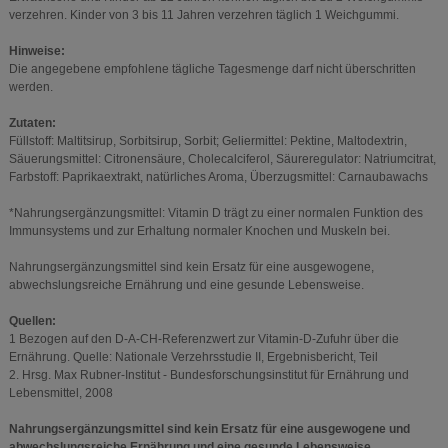
verzehren. Kinder von 3 bis 11 Jahren verzehren täglich 1 Weichgummi.
Hinweise:
Die angegebene empfohlene tägliche Tagesmenge darf nicht überschritten
werden.
Zutaten:
Füllstoff: Maltitsirup, Sorbitsirup, Sorbit; Geliermittel: Pektine, Maltodextrin,
Säuerungsmittel: Citronensäure, Cholecalciferol, Säureregulator: Natriumcitrat,
Farbstoff: Paprikaextrakt, natürliches Aroma, Überzugsmittel: Carnaubawachs
*Nahrungsergänzungsmittel: Vitamin D trägt zu einer normalen Funktion des
Immunsystems und zur Erhaltung normaler Knochen und Muskeln bei.
Nahrungsergänzungsmittel sind kein Ersatz für eine ausgewogene,
abwechslungsreiche Ernährung und eine gesunde Lebensweise.
Quellen:
1 Bezogen auf den D-A-CH-Referenzwert zur Vitamin-D-Zufuhr über die
Ernährung. Quelle: Nationale Verzehrsstudie II, Ergebnisbericht, Teil
2. Hrsg. Max Rubner-Institut - Bundesforschungsinstitut für Ernährung und
Lebensmittel, 2008
Nahrungsergänzungsmittel sind kein Ersatz für eine ausgewogene und
abwechslungsreiche Ernährung und eine gesunde Lebensweise.