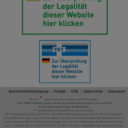
Barrierefreiheitserklärung
Kontakt
AGB
Datenschutz
Impressum
Alle mit
gekennzeichneten Felder sind Pflichtangaben.
*
inkl. MwSt. Rabatte gelten auf den Apothekenverkaufspreis und nicht für
verschreibungspflichtige Medikamente.
**
Unverbindliche Preisempfehlung des Herstellers.
***
Verkaufspreis gemäß Lauer-Taxe; verbindlicher Abrechnungspreis nach der Großen Deutschen
Spezialitätentaxe (sog. Lauer-Taxe) bei Abgabe von nicht verschreibungspflichtigen Medikamenten zu
Lasten der gesetzlichen Krankenversicherungen (z.B. bei Verschreibung des Medikaments an Kinder
unter 12 Jahren), die sich gemäß §129 Abs. 5a SGB V aus dem Abgabepreis des pharmazeutischen