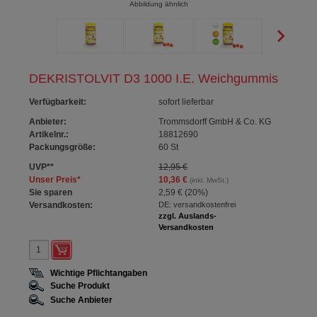
Abbildung ähnlich
DEKRISTOLVIT D3 1000 I.E. Weichgummis
Verfügbarkeit
:
sofort lieferbar
Anbieter:
Trommsdorff GmbH & Co. KG
Artikelnr.:
18812690
Packungsgröße:
60
St
UVP
**
12,95 €
Unser Preis
*
10,36 €
(inkl. MwSt.)
Sie sparen
2,59 €
(
20%
)
Versandkosten:
DE: versandkostenfrei
zzgl. Auslands-
Versandkosten
Wichtige Pflichtangaben
Suche Produkt
Suche Anbieter