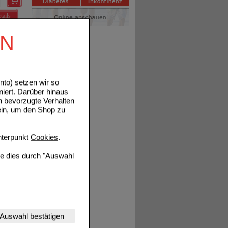
tails
EN
to) setzen wir so
niert. Darüber hinaus
n bevorzugte Verhalten
tails
ein, um den Shop zu
terpunkt
Cookies
.
ie dies durch "Auswahl
nserer Website
Auswahl bestätigen
tet werden kann.