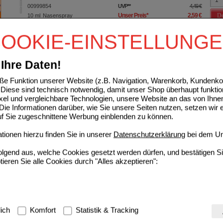
00999854
UVP
**
4,49 €
De
Unser Preis
*
2,59 €
10
ml
Nasenspray
Sie sparen
1,90 €
(
42%
)
OOKIE-EINSTELLUNG
Grundpreis
259,00 €
pro 1 l
Max. Abgabe:
5
Ihre Daten!
OFEN Heumann Schmerztabletten 400 mg
e Funktion unserer Website (z.B. Navigation, Warenkorb, Kundenkon
HEUMANN PHARMA GmbH &
6
Diese sind technisch notwendig, damit unser Shop überhaupt funktio
Co. Generica KG
UVP
**
11,84 €
ixel und vergleichbare Technologien, unsere Website an das von Ihne
07728561
De
Unser Preis
*
2,49 €
ie Informationen darüber, wie Sie unsere Seiten nutzen, setzen wir 
50
St
Filmtabletten
Sie sparen
9,35 €
(
79%
)
auf Sie zugeschnittene Werbung einblenden zu können.
Max. Abgabe:
2
ionen hierzu finden Sie in unserer
Datenschutzerklärung
bei dem Un
folgend aus, welche Cookies gesetzt werden dürfen, und bestätigen S
tieren Sie alle Cookies durch "Alles akzeptieren":
g:
Hierbei handelt es sich um Cookies, die für die Grundfunktionen u
lich
Komfort
Statistik & Tracking
avigation, Warenkorb, Kundenkonto), weshalb auf diese nicht verzich