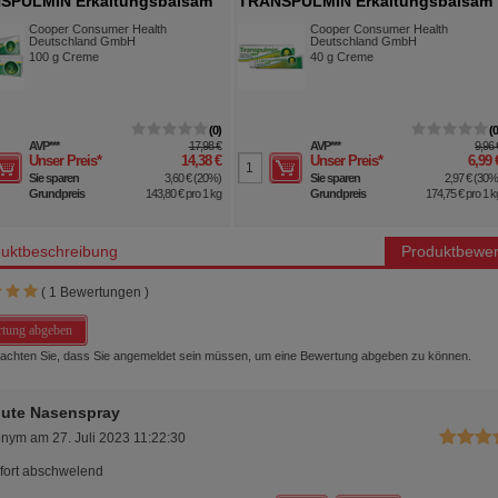
SPULMIN Erkältungsbalsam
TRANSPULMIN Erkältungsbalsam
für Kinder
Cooper Consumer Health
Cooper Consumer Health
Deutschland GmbH
Deutschland GmbH
100
g
Creme
40
g
Creme
0
AVP
***
17,98 €
AVP
***
9,96 
Unser Preis
*
14,38 €
Unser Preis
*
6,99 
Sie sparen
3,60 €
(
20%
)
Sie sparen
2,97 €
(
30
Grundpreis
143,80 €
pro 1 kg
Grundpreis
174,75 €
pro 1 k
uktbeschreibung
Produktbewer
(
1
Bewertungen )
tung abgeben
beachten Sie, dass Sie angemeldet sein müssen, um eine Bewertung abgeben zu können.
gute Nasenspray
onym
am
27. Juli 2023 11:22:30
ofort abschwelend