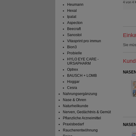
4 von 4 
Heumann
Hexal
Ipalat
Aspecton
Beecraft
Einka
Sanostol
Vitasprint pro immun
Sie mü
Bion3
Probielle
HYLO EYE CARE -
Kunde
URSAPHARM
Optrex
NASENS
BAUSCH + LOMB
Hoggar
Cesra
Nahrungsergänzung
Nase & Ohren
Naturheilkunde
Nerven, Gedächtnis & Gemüt
Pflanzliche Arzneimittel
Praxisbedarf
NASENS
Raucherentwöhnung