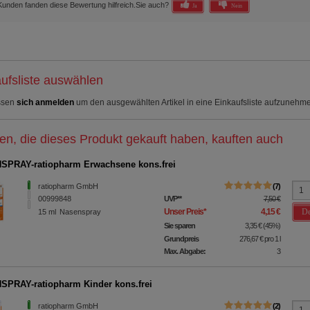
Kunden fanden diese Bewertung hilfreich.
Sie auch?
Ja
Nein
ufsliste auswählen
ssen
sich anmelden
um den ausgewählten Artikel in eine Einkaufsliste aufzunehm
n, die dieses Produkt gekauft haben, kauften auch
PRAY-ratiopharm Erwachsene kons.frei
ratiopharm GmbH
7
00999848
UVP
**
7,50 €
De
Unser Preis
*
4,15 €
15
ml
Nasenspray
Sie sparen
3,35 €
(
45%
)
Grundpreis
276,67 €
pro 1 l
Max. Abgabe:
3
PRAY-ratiopharm Kinder kons.frei
ratiopharm GmbH
2