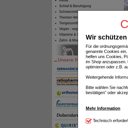
Reise
Schlaf & Beruhigung
Schmerzmittel
Themen-Welten
C
Tiergesundheit & Tierbedarf
Vegan - vegetarisch
Vitamine & Sport
Wir schützen 
IBUPR
Zahn- & Mundpflege
Für die ordnungsgemäß
genannte Cookies ein. 
helfen uns Cookies, P
im Shop anzupassen. D
optimieren oder z.B. 
Weitergehende Informat
Bitte wählen Sie nach
bestätigen" oder akzep
Mehr Information
Technisch Notwendi
Technisch erforder
notwendig sind (z.B. N