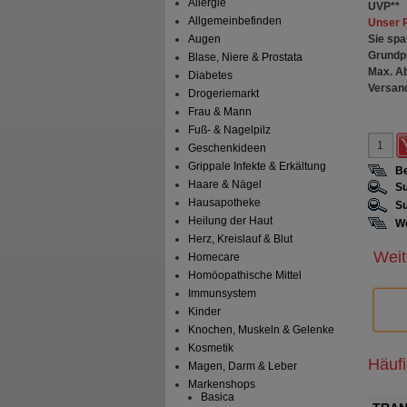
Allergie
UVP
**
Allgemeinbefinden
Unser 
Sie spa
Augen
Grundp
Blase, Niere & Prostata
Max. A
Diabetes
Versan
Drogeriemarkt
Frau & Mann
Fuß- & Nagelpilz
Geschenkideen
Grippale Infekte & Erkältung
Be
Haare & Nägel
Su
Hausapotheke
Su
Heilung der Haut
We
Herz, Kreislauf & Blut
Weit
Homecare
Homöopathische Mittel
Immunsystem
Kinder
Knochen, Muskeln & Gelenke
Kosmetik
Häuf
Magen, Darm & Leber
Markenshops
Basica