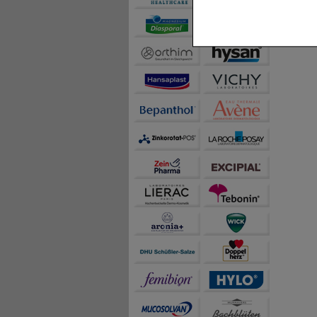
Komfort:
Diese Cookie
beispielsweise für di
Spracheinstellung) an
Inhalte anzuzeigen un
Statistik & Tracking:
H
sammeln, mit deren Hil
auch die Werbung auf Dr
teilweise an Dritte wi