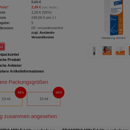
5,69 €
Preis
*
2,49 €
(inkl. MwSt.)
ren
3,20 €
(
56%
)
reis
249,00 €
pro 1 l
bgabe:
5
dkosten:
DE: versandkostenfrei
zzgl. Auslands-
Versandkosten
Abbildung ähnlich
ipackzettel
che Produkt
che Anbieter
itere Artikelinformationen
ere Packungsgrößen
56%
45%
10 ml
15 ml
ig zusammen angesehen