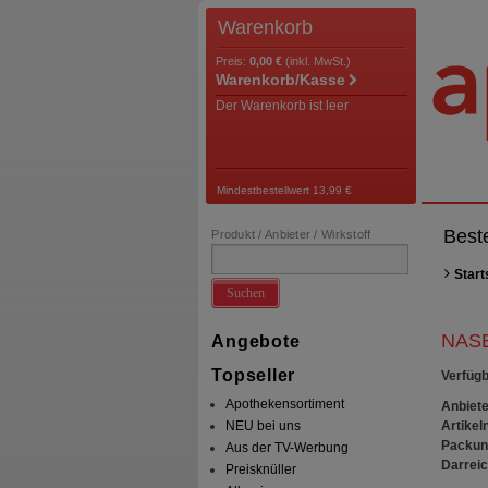
Warenkorb
Preis:
0,00 €
(inkl. MwSt.)
Warenkorb/Kasse
Der Warenkorb ist leer
Mindestbestellwert 13,99 €
Best
Produkt / Anbieter / Wirkstoff
Start
Suchen
NASE
Angebote
Topseller
Verfügb
Apothekensortiment
Anbiete
Artikeln
NEU bei uns
Packun
Aus der TV-Werbung
Darrei
Preisknüller