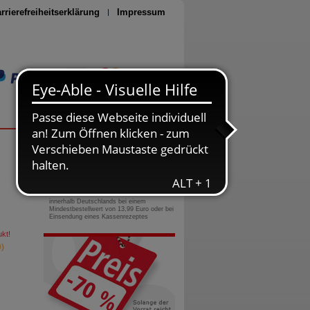
rrierefreiheitserklärung
Impressum
Seite drucken
0800-10 11 422
gebührenfreie Rufnummer
Versandkostenfrei
innerhalb Deutschlands bei einem
Mindestbestellwert von 13,99 Euro oder bei
Einsendung eines Kassenrezeptes
kt!
)