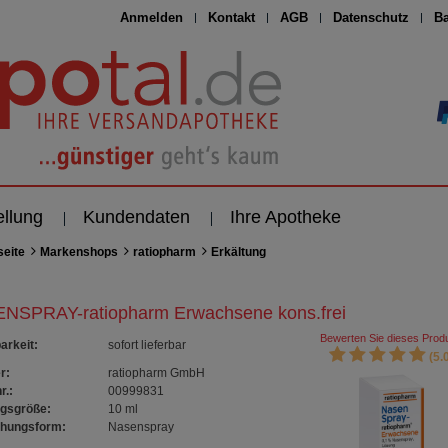
Anmelden
Kontakt
AGB
Datenschutz
Ba
ellung
Kundendaten
Ihre Apotheke
seite
Markenshops
ratiopharm
Erkältung
NSPRAY-ratiopharm Erwachsene kons.frei
Bewerten Sie dieses Produ
arkeit
:
sofort lieferbar
(5.0
r:
ratiopharm GmbH
r.:
00999831
gsgröße:
10
ml
chungsform:
Nasenspray