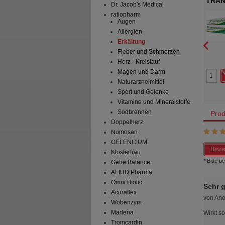
C Hartkapseln
GRIPPOSTAD C Stickpacks
TRAN
Dr. Jacob's Medical
A Consumer Health
STADA Consumer Health
ratiopharm
schland GmbH
Deutschland GmbH
Augen
Hartkapseln
12
St
Granulat
Allergien
Erkältung
Fieber und Schmerzen
10
0
Herz - Kreislauf
17,60 €
AVP
***
17,60 €
Magen und Darm
 Preis
*
10,49 €
Unser Preis
*
10,89 €
aren
7,11 €
(
40%
)
Sie sparen
6,71 €
(
38%
)
Naturarzneimittel
Abgabe:
2
Max. Abgabe:
2
Sport und Gelenke
Vitamine und Mineralstoffe
Sodbrennen
Prod
Doppelherz
Nomosan
GELENCIUM
Bewer
Klosterfrau
* Bitte 
Gehe Balance
ALIUD Pharma
Omni Biotic
Sehr 
Acuraflex
von
An
Wobenzym
Madena
Wirkt s
Tromcardin