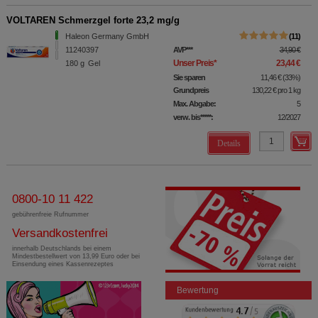
VOLTAREN Schmerzgel forte 23,2 mg/g
Haleon Germany GmbH
11
11240397
AVP
***
34,90 €
Unser Preis
*
23,44 €
180
g
Gel
Sie sparen
11,46 €
(
33%
)
Grundpreis
130,22 €
pro 1 kg
Max. Abgabe:
5
verw. bis*****:
12/2027
Details
0800-10 11 422
gebührenfreie Rufnummer
Versandkostenfrei
innerhalb Deutschlands bei einem
Mindestbestellwert von 13,99 Euro oder bei
Einsendung eines Kassenrezeptes
Bewertung