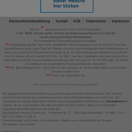
Barrierefreiheitserklärung
Kontakt
AGB
Datenschutz
Impressum
Alle mit
gekennzeichneten Felder sind Pflichtangaben.
*
inkl. MwSt. Rabatte gelten auf den Apothekenverkaufspreis und nicht für
verschreibungspflichtige Medikamente.
**
Unverbindliche Preisempfehlung des Herstellers.
***
Verkaufspreis gemäß Lauer-Taxe; verbindlicher Abrechnungspreis nach der Großen Deutschen
Spezialitätentaxe (sog. Lauer-Taxe) bei Abgabe von nicht verschreibungspflichtigen Medikamenten zu
Lasten der gesetzlichen Krankenversicherungen (z.B. bei Verschreibung des Medikaments an Kinder
unter 12 Jahren), die sich gemäß §129 Abs. 5a SGB V aus dem Abgabepreis des pharmazeutischen
Unternehmens und der Arzneimittelpreisverordnung in der Fassung zum 31.12.2003 ergibt. Es handelt
sich
nicht
um die unverbindliche Preisempfehlung des Herstellers.
****
BK: Beschaffungskosten. Diese Summe fällt zusätzlich an, da der Artikel direkt vom Hersteller
bezogen werden muss.
*****
verw. bis: Verwendbar bis.
Hier können Sie Ihre Cookie-Zustimmung widerrufen
Die angegebenen Preise beinhalten die gesetzlich vorgeschriebene Mehrwertsteuer. Der Versand
innerhalb Deutschlands ist versandkostenfrei bei einem Mindestbestellwert von 13,99 Euro. Bei
Sendungen ins Ausland fallen durch erhöhte Versicherungsgebühren Mehrkosten an
Versandkosten
Bei
Artikeln, die wir ausschließlich über den Hersteller beziehen können, fallen unter Umständen
sogenannte Beschaffungskosten an (siehe BK).
Bad Apotheke Henning Fichter e.K. - Frankfurter Str. 27 - 49214 Bad Rothenfelde - Tel 0800 / 10 11
422 - Fax 05424 / 21 64 47
Preisänderungen und Irrtümer sind vorbehalten. Abgabe nur in haushaltsüblichen Mengen.
Alle Angaben ohne Gewähr.