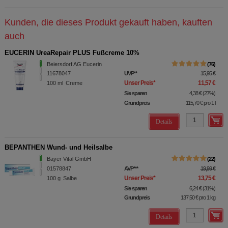
Kunden, die dieses Produkt gekauft haben, kauften
auch
EUCERIN UreaRepair PLUS Fußcreme 10%
Beiersdorf AG Eucerin
76
11678047
UVP
**
15,95 €
Unser Preis
*
11,57 €
100
ml
Creme
Sie sparen
4,38 €
(
27%
)
Grundpreis
115,70 €
pro 1 l
Details
BEPANTHEN Wund- und Heilsalbe
Bayer Vital GmbH
22
01578847
AVP
***
19,99 €
Unser Preis
*
13,75 €
100
g
Salbe
Sie sparen
6,24 €
(
31%
)
Grundpreis
137,50 €
pro 1 kg
Details