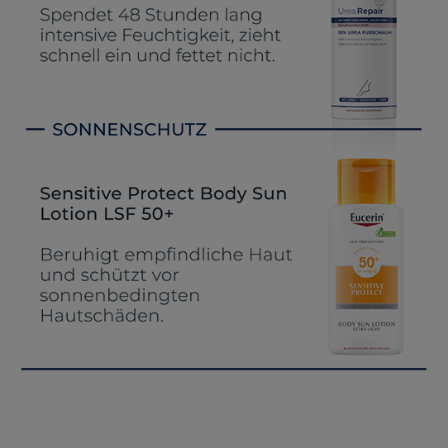
anzupassen. Komfort-Cookies ermöglichen es uns
auch auf Ihre Bedürfnisse zugeschrittene Inhalte
anzuzeigen und unser Partnerprogramm zu
betreiben.
Statistik & Tracking:
Hierüber lassen sich
Informationen über die Art und Weise der Nutzung
unserer Website sammeln, mit deren Hilfe wir unsere
Website weiter für Sie optimieren können, den Inhalt
auf unserer Website aber auch die Werbung auf
Drittseiten möglichst relevant für Sie zu gestalten.
Bitte beachten Sie, dass Daten hierfür teilweise an
Dritte wie z.B. Google oder soziale Medien
übertragen werden.