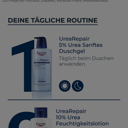
Zur Pflege bei Psoriasis, Diabetes, Keratosis Pilaris (Reibeisenhaut)