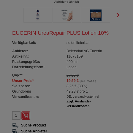
Abbildung ähnlich
EUCERIN UreaRepair PLUS Lotion 10%
Verfügbarkeit
:
sofort lieferbar
Anbieter:
Beiersdorf AG Eucerin
Artikelnr.:
11678159
Packungsgröße:
400
ml
Darreichungsform:
Lotion
UVP
**
27,95 €
Unser Preis
*
19,69 €
(inkl. MwSt.)
Sie sparen
8,26 €
(
30%
)
Grundpreis
49,23 €
pro 1 l
Versandkosten:
DE: versandkostenfrei
zzgl. Auslands-
Versandkosten
Suche Produkt
Suche Anbieter