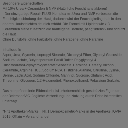
Besondere Eigenschaften
Mit 10% Urea + Ceramiden & NMF (Natürliche Feuchthaltefaktoren)
- Der einzigartige Repair-PLUS-Komplex mit Urea und NMF verbessert die
Feuchtigkeitsbindung der Haut, dadurch wird der Feuchtigkeitsgehalt in den
oberen Hautschichten deutlich erhöht. Die Formel mit Lipiden wie z.B.
Ceramiden stärkt zusätzlich die hauteigene Barriere, pflegt intensiv und schützt
die Haut.
Ohne Duftstoffe, ohne Farbstoffe, ohne Parabene, ohne Paraffine
Inhaltsstoffe
Aqua, Urea, Glycerin, Isopropyl Stearate, Dicaprylyl Ether, Glyceryl Glucoside,
Sodium Lactate, Butyrospermum Parkii Butter, Polyglyceryl-4
Diisostearate/Polyhydroxystearate/Sebacate, Carnitine, Cetearyl Alcohol,
Ceramide, Arginine HCL, Sodium PCA, Histidine, Alanine, Citrulline, Lysine,
Serine, Lactic Acid, Sodium Chloride, Mannitol, Sucrose, Glutamic Acid,
Threonine, Glycogen, 1,2-Hexanediol, Phenoxyethanol, Potassium Sorbate.
Das hier präsentierte Bildmaterial ist urheberrechtlich geschütztes Eigentum
der Beiersdorf AG. Jegliche Verbreitung und Nutzung durch Dritte ist rechtlich
untersagt.
*Nr.1 Apotheken-Marke = Nr. 1 Dermokosmetik-Marke in der Apotheke, IQVIA
2019, Offizin + Versandhandel