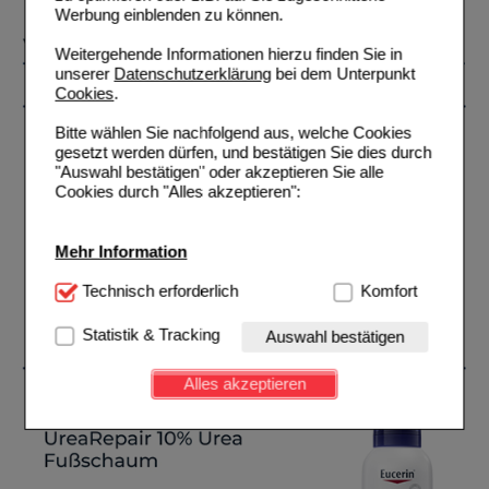
Werbung einblenden zu können.
Weitergehende Informationen hierzu finden Sie in
unserer
Datenschutzerklärung
bei dem Unterpunkt
Cookies
.
Bitte wählen Sie nachfolgend aus, welche Cookies
gesetzt werden dürfen, und bestätigen Sie dies durch
"Auswahl bestätigen" oder akzeptieren Sie alle
Cookies durch "Alles akzeptieren":
Mehr Information
Technisch Notwendig:
Technisch erforderlich
Hierbei handelt es sich um
Komfort
Cookies, die für die Grundfunktionen unserer
Website notwendig sind (z.B. Navigation, Warenkorb,
Statistik & Tracking
Auswahl bestätigen
Kundenkonto), weshalb auf diese nicht verzichtet
werden kann.
Alles akzeptieren
Komfort:
Diese Cookies werden genutzt um das
Einkaufserlebnis noch ansprechender zu gestalten,
beispielsweise für die Wiedererkennung des
Besuchers oder unsere Seite an bevorzugte
Verhaltensweisen (z.B. Spracheinstellung)