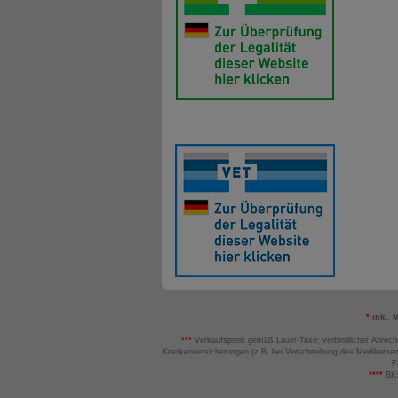
*
inkl. 
***
Verkaufspreis gemäß Lauer-Taxe; verbindlicher Abrech
Krankenversicherungen (z.B. bei Verschreibung des Medikamen
F
****
BK: