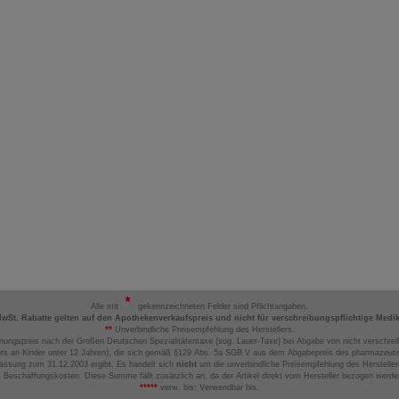
Alle mit
gekennzeichneten Felder sind Pflichtangaben.
MwSt. Rabatte gelten auf den Apothekenverkaufspreis und nicht für verschreibungspflichtige Medi
**
Unverbindliche Preisempfehlung des Herstellers.
nungspreis nach der Großen Deutschen Spezialitätentaxe (sog. Lauer-Taxe) bei Abgabe von nicht verschrei
ts an Kinder unter 12 Jahren), die sich gemäß §129 Abs. 5a SGB V aus dem Abgabepreis des pharmazeutis
assung zum 31.12.2003 ergibt. Es handelt sich
nicht
um die unverbindliche Preisempfehlung des Hersteller
 Beschaffungskosten. Diese Summe fällt zusätzlich an, da der Artikel direkt vom Hersteller bezogen werd
*****
verw. bis: Verwendbar bis.