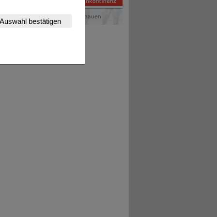
nserer Website
Auswahl bestätigen
tet werden kann.
estalten,
rhaltensweisen (z.B.
nisse zugeschrittene
ng unserer Website
uf unserer Website aber
, dass Daten hierfür