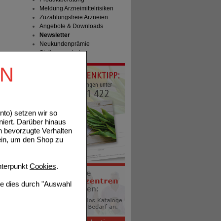
Meldung Arzneimittelrisiken
Zuzahlungsfreie Arzneien
Angebote & Downloads
Newsletter
Neukundenprämie
Stellenangebote
EN
to) setzen wir so
niert. Darüber hinaus
n bevorzugte Verhalten
ein, um den Shop zu
terpunkt
Cookies
.
ie dies durch "Auswahl