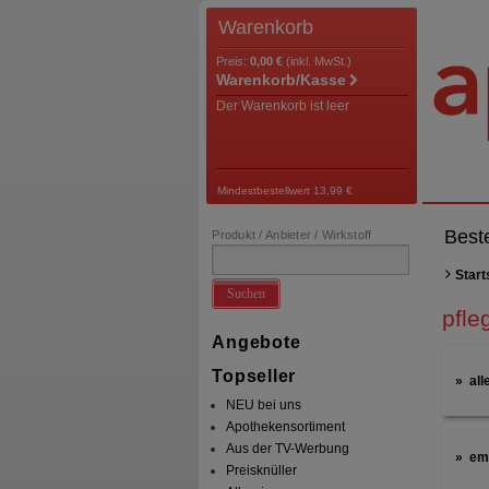
Warenkorb
Preis:
0,00 €
(inkl. MwSt.)
Warenkorb/Kasse
Der Warenkorb ist leer
Mindestbestellwert 13,99 €
Best
Produkt / Anbieter / Wirkstoff
Start
Suchen
pfle
Angebote
Topseller
all
NEU bei uns
Apothekensortiment
Aus der TV-Werbung
em
Preisknüller