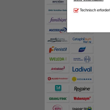
Technisch Notwendi
Technisch erforder
notwendig sind (z.B. N
Komfort:
Diese Cookie
beispielsweise für di
Spracheinstellung) an
Inhalte anzuzeigen un
Statistik & Tracking:
H
sammeln, mit deren Hil
auch die Werbung auf Dr
teilweise an Dritte wi