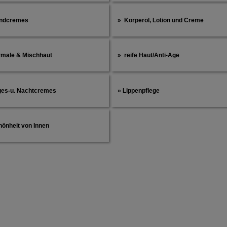
ndcremes
Körperöl, Lotion und Creme
rmale & Mischhaut
reife Haut/Anti-Age
ges-u. Nachtcremes
Lippenpflege
hönheit von Innen