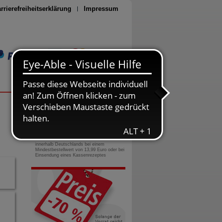
rrierefreiheitserklärung
Impressum
Seite drucken
0800-10 11 422
gebührenfreie Rufnummer
Versandkostenfrei
innerhalb Deutschlands bei einem
Mindestbestellwert von 13,99 Euro oder bei
Einsendung eines Kassenrezeptes