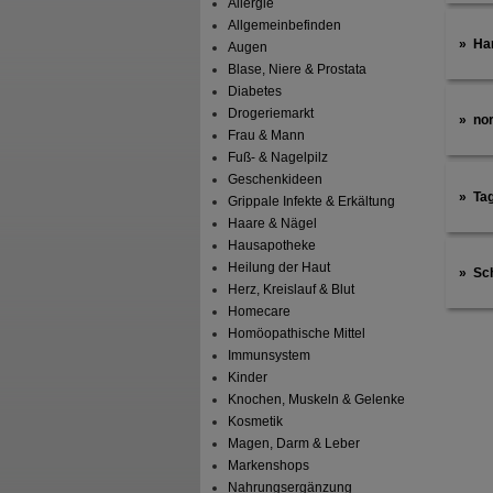
Allergie
Allgemeinbefinden
Ha
Augen
Blase, Niere & Prostata
Diabetes
Drogeriemarkt
no
Frau & Mann
Fuß- & Nagelpilz
Geschenkideen
Ta
Grippale Infekte & Erkältung
Haare & Nägel
Hausapotheke
Heilung der Haut
Sc
Herz, Kreislauf & Blut
Homecare
Homöopathische Mittel
Immunsystem
Kinder
Knochen, Muskeln & Gelenke
Kosmetik
Magen, Darm & Leber
Markenshops
Nahrungsergänzung