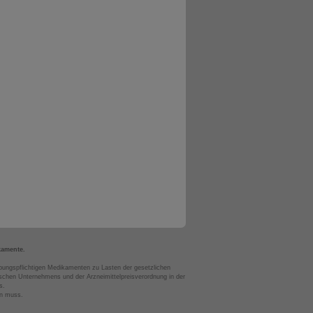
kamente.
bungspflichtigen Medikamenten zu Lasten der gesetzlichen
chen Unternehmens und der Arzneimittelpreisverordnung in der
s.
en muss.