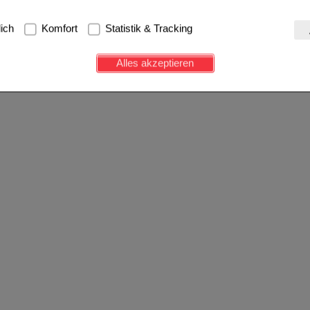
g:
Hierbei handelt es sich um Cookies, die für die Grundfunktionen u
lich
Komfort
Statistik & Tracking
avigation, Warenkorb, Kundenkonto), weshalb auf diese nicht verzich
s werden genutzt um das Einkaufserlebnis noch ansprechender zu g
Alles akzeptieren
e Wiedererkennung des Besuchers oder unsere Seite an bevorzugte Ve
zupassen. Komfort-Cookies ermöglichen es uns auch auf Ihre Bedürf
d unser Partnerprogramm zu betreiben.
ierüber lassen sich Informationen über die Art und Weise der Nutzu
fe wir unsere Website weiter für Sie optimieren können, den Inhalt a
ittseiten möglichst relevant für Sie zu gestalten. Bitte beachten Sie
e z.B. Google oder soziale Medien übertragen werden.