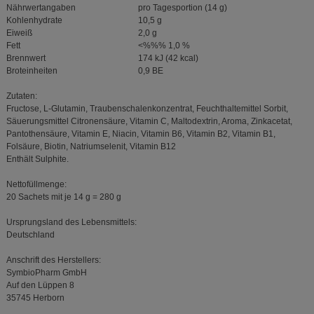
Nährwertangaben
pro Tagesportion (14 g)
Kohlenhydrate
10,5 g
Eiweiß
2,0 g
Fett
<%%% 1,0 %
Brennwert
174 kJ (42 kcal)
Broteinheiten
0,9 BE
Zutaten:
Fructose, L-Glutamin, Traubenschalenkonzentrat, Feuchthaltemittel Sorbit,
Säuerungsmittel Citronensäure, Vitamin C, Maltodextrin, Aroma, Zinkacetat,
Pantothensäure, Vitamin E, Niacin, Vitamin B6, Vitamin B2, Vitamin B1,
Folsäure, Biotin, Natriumselenit, Vitamin B12
Enthält Sulphite.
Nettofüllmenge:
20 Sachets mit je 14 g = 280 g
Ursprungsland des Lebensmittels:
Deutschland
Anschrift des Herstellers:
SymbioPharm GmbH
Auf den Lüppen 8
35745 Herborn