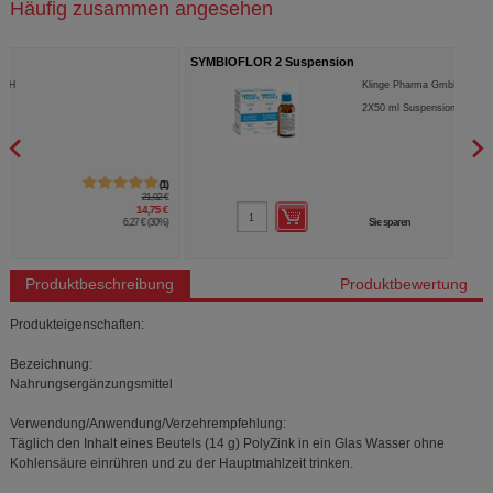
Häufig zusammen angesehen
SYMBIOFLOR 2 Suspension
EUNO
Klinge Pharma GmbH
2X50
ml
Suspension
1
37,88 €
24,39 €
Sie sparen
13,49 €
(
36%
)
Produktbeschreibung
Produktbewertung
Produkteigenschaften:
Bezeichnung:
Nahrungsergänzungsmittel
Verwendung/Anwendung/Verzehrempfehlung:
Täglich den Inhalt eines Beutels (14 g) PolyZink in ein Glas Wasser ohne
Kohlensäure einrühren und zu der Hauptmahlzeit trinken.