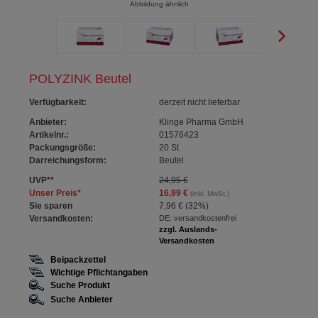
Abbildung ähnlich
POLYZINK Beutel
Verfügbarkeit
:
derzeit nicht lieferbar
Anbieter:
Klinge Pharma GmbH
Artikelnr.:
01576423
Packungsgröße:
20
St
Darreichungsform:
Beutel
UVP
**
24,95 €
Unser Preis
*
16,99 €
(inkl. MwSt.)
Sie sparen
7,96 €
(
32%
)
Versandkosten:
DE: versandkostenfrei
zzgl. Auslands-
Versandkosten
Beipackzettel
Wichtige Pflichtangaben
Suche Produkt
Suche Anbieter