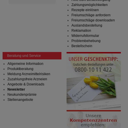
auf unserer Website aber auch die Werbung auf
Zahlungsmöglichkeiten
Drittseiten möglichst relevant für Sie zu gestalten.
Rezepte einlösen
Bitte beachten Sie, dass Daten hierfür teilweise an
Freiumschläge anfordern
Dritte wie z.B. Google oder soziale Medien
Freiumschläge downloaden
übertragen werden.
Auslandsbestellung
Reklamation
Widerrufsformular
Problembehebung
Bestellschein
Beratung und Service
Allgemeine Information
Produktberatung
Meldung Arzneimittelrisiken
Zuzahlungsfreie Arzneien
Angebote & Downloads
Newsletter
Neukundenprämie
Stellenangebote