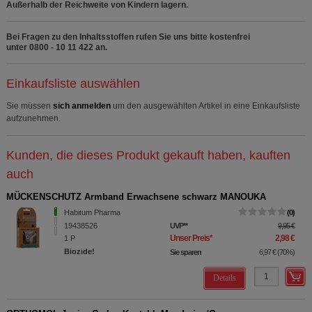
Außerhalb der Reichweite von Kindern lagern.
Bei Fragen zu den Inhaltsstoffen rufen Sie uns bitte kostenfrei
unter 0800 - 10 11 422 an.
Einkaufsliste auswählen
Sie müssen
sich anmelden
um den ausgewählten Artikel in eine Einkaufsliste
aufzunehmen.
Kunden, die dieses Produkt gekauft haben, kauften
auch
MÜCKENSCHUTZ Armband Erwachsene schwarz MANOUKA
Habitum Pharma
0
19438526
UVP
**
9,95 €
Unser Preis
*
2,98 €
1
P
Biozide!
Sie sparen
6,97 €
(
70%
)
Details