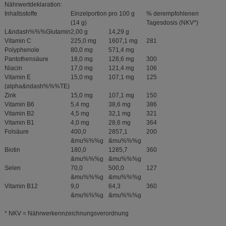
Nährwertdeklaration:
Inhaltsstoffe
Einzelportion
pro 100 g
% derempfohlenen
(14 g)
Tagesdosis (NKV*)
L&ndash%%%Glutamin
2,00 g
14,29 g
Vitamin C
225,0 mg
1607,1 mg
281
Polyphenole
80,0 mg
571,4 mg
Pantothensäure
18,0 mg
128,6 mg
300
Niacin
17,0 mg
121,4 mg
106
Vitamin E
15,0 mg
107,1 mg
125
(alpha&ndash%%%TE)
Zink
15,0 mg
107,1 mg
150
Vitamin B6
5,4 mg
38,6 mg
386
Vitamin B2
4,5 mg
32,1 mg
321
Vitamin B1
4,0 mg
28,6 mg
364
Folsäure
400,0
2857,1
200
&mu%%%g
&mu%%%g
Biotin
180,0
1285,7
360
&mu%%%g
&mu%%%g
Selen
70,0
500,0
127
&mu%%%g
&mu%%%g
Vitamin B12
9,0
64,3
360
&mu%%%g
&mu%%%g
* NKV = Nährwerkennzeichnungsverordnung