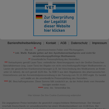
Barrierefreiheitserklärung
Kontakt
AGB
Datenschutz
Impressum
Alle mit
gekennzeichneten Felder sind Pflichtangaben.
*
inkl. MwSt. Rabatte gelten auf den Apothekenverkaufspreis und nicht für
verschreibungspflichtige Medikamente.
**
Unverbindliche Preisempfehlung des Herstellers.
***
Verkaufspreis gemäß Lauer-Taxe; verbindlicher Abrechnungspreis nach der Großen Deutschen
Spezialitätentaxe (sog. Lauer-Taxe) bei Abgabe von nicht verschreibungspflichtigen Medikamenten zu
Lasten der gesetzlichen Krankenversicherungen (z.B. bei Verschreibung des Medikaments an Kinder
unter 12 Jahren), die sich gemäß §129 Abs. 5a SGB V aus dem Abgabepreis des pharmazeutischen
Unternehmens und der Arzneimittelpreisverordnung in der Fassung zum 31.12.2003 ergibt. Es handelt
sich
nicht
um die unverbindliche Preisempfehlung des Herstellers.
****
BK: Beschaffungskosten. Diese Summe fällt zusätzlich an, da der Artikel direkt vom Hersteller
bezogen werden muss.
*****
verw. bis: Verwendbar bis.
Hier können Sie Ihre Cookie-Zustimmung widerrufen
Die angegebenen Preise beinhalten die gesetzlich vorgeschriebene Mehrwertsteuer. Der Versand
innerhalb Deutschlands ist versandkostenfrei bei einem Mindestbestellwert von 13,99 Euro. Bei