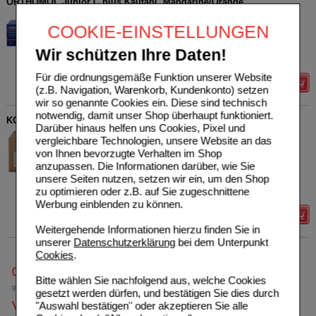
ORTHOMOL Junior C plus Kautabl. Mandarine/Orange
Orthomol pharmazeutische
0
COOKIE-EINSTELLUNGEN
10013630
UVP
**
49,99 €
Unser Preis
*
38,45 €
30
St
Kautabletten
Wir schützen Ihre Daten!
Sie sparen
11,54 €
(
23%
)
Für die ordnungsgemäße Funktion unserer Website
Details
(z.B. Navigation, Warenkorb, Kundenkonto) setzen
wir so genannte Cookies ein. Diese sind technisch
notwendig, damit unser Shop überhaupt funktioniert.
KOCHSALZLÖSUNG 0,9% Miniflac
Darüber hinaus helfen uns Cookies, Pixel und
B. Braun Melsungen AG
0
vergleichbare Technologien, unsere Website an das
06173569
AVP
***
27,04 €
von Ihnen bevorzugte Verhalten im Shop
Unser Preis
*
8,92 €
10X100
ml
Infusionslösung
anzupassen. Die Informationen darüber, wie Sie
Sie sparen
18,12 €
(
67%
)
unsere Seiten nutzen, setzen wir ein, um den Shop
zu optimieren oder z.B. auf Sie zugeschnittene
Grundpreis
8,92 €
pro 1 l
Werbung einblenden zu können.
Details
Weitergehende Informationen hierzu finden Sie in
unserer
Datenschutzerklärung
bei dem Unterpunkt
Cookies
.
0800-10 11 422
Bitte wählen Sie nachfolgend aus, welche Cookies
gebührenfreie Rufnummer
gesetzt werden dürfen, und bestätigen Sie dies durch
Versandkostenfrei
"Auswahl bestätigen" oder akzeptieren Sie alle