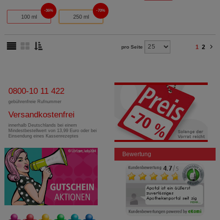
36%
70%
100 ml
250 ml
1
2
pro Seite
0800-10 11 422
gebührenfreie Rufnummer
Versandkostenfrei
innerhalb Deutschlands bei einem
Mindestbestellwert von 13,99 Euro oder bei
Einsendung eines Kassenrezeptes
Bewertung