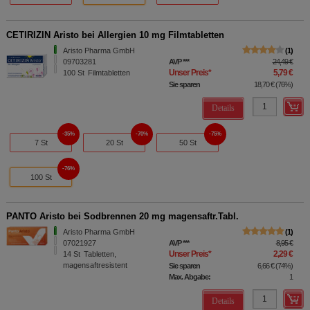
CETIRIZIN Aristo bei Allergien 10 mg Filmtabletten
Aristo Pharma GmbH
1
09703281
AVP
***
24,49 €
Unser Preis
*
5,79 €
100
St
Filmtabletten
Sie sparen
18,70 €
(
76%
)
Details
35%
70%
75%
7 St
20 St
50 St
76%
100 St
PANTO Aristo bei Sodbrennen 20 mg magensaftr.Tabl.
Aristo Pharma GmbH
1
07021927
AVP
***
8,95 €
Unser Preis
*
2,29 €
14
St
Tabletten,
magensaftresistent
Sie sparen
6,66 €
(
74%
)
Max. Abgabe:
1
Details