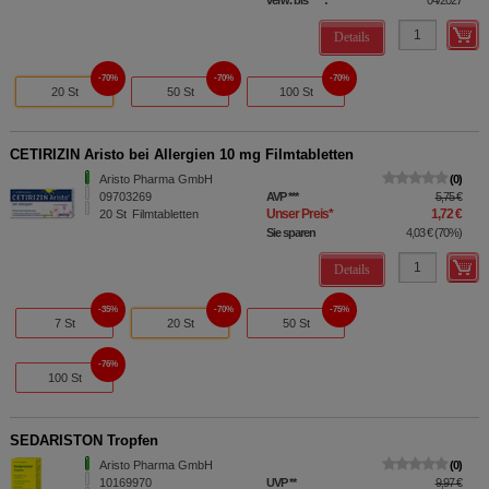
verw. bis*****:
04/2027
Details
70%
70%
70%
20 St
50 St
100 St
CETIRIZIN Aristo bei Allergien 10 mg Filmtabletten
Aristo Pharma GmbH
0
09703269
AVP
***
5,75 €
Unser Preis
*
1,72 €
20
St
Filmtabletten
Sie sparen
4,03 €
(
70%
)
Details
35%
70%
75%
7 St
20 St
50 St
76%
100 St
SEDARISTON Tropfen
Aristo Pharma GmbH
0
10169970
UVP
**
9,97 €