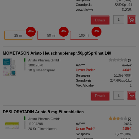
Grundpreis
82,80 €
pro 1 l
verw. bis*****:
11/2026
Details
70%
70%
70%
25 ml
50 ml
100 ml
MOMETASON Aristo Heuschnupfenspr.50µg/Sprühst.140
Aristo Pharma GmbH
0
18817670
AVP
***
15,49 €
Unser Preis
*
4,64 €
18
g
Nasenspray
Sie sparen
10,85 €
(
70%
)
Grundpreis
257,78 €
pro 1 kg
Max. Abgabe:
1
Details
DESLORATADIN Aristo 5 mg Filmtabletten
Aristo Pharma GmbH
2
11294298
AVP
***
9,66 €
Unser Preis
*
2,89 €
20
St
Filmtabletten
Sie sparen
6,77 €
(
70%
)