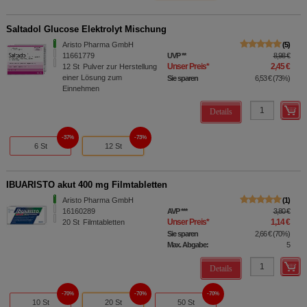
Saltadol Glucose Elektrolyt Mischung
Aristo Pharma GmbH
5
11661779
UVP
**
8,98 €
Unser Preis
*
2,45 €
12
St
Pulver zur Herstellung
einer Lösung zum
Sie sparen
6,53 €
(
73%
)
Einnehmen
Details
37%
73%
6 St
12 St
IBUARISTO akut 400 mg Filmtabletten
Aristo Pharma GmbH
1
16160289
AVP
***
3,80 €
Unser Preis
*
1,14 €
20
St
Filmtabletten
Sie sparen
2,66 €
(
70%
)
Max. Abgabe:
5
Details
70%
70%
70%
10 St
20 St
50 St