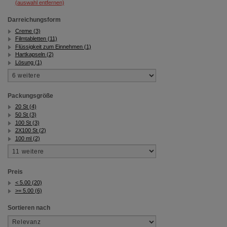
(auswahl entfernen)
Darreichungsform
Creme (3)
Filmtabletten (11)
Flüssigkeit zum Einnehmen (1)
Hartkapseln (2)
Lösung (1)
Packungsgröße
20 St (4)
50 St (3)
100 St (3)
2X100 St (2)
100 ml (2)
Preis
< 5.00 (20)
>= 5.00 (6)
Sortieren nach