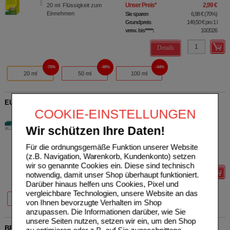
Unser Preis
*
2,99 €
20
ml
Flüssigkeit zum
Einnehmen
Sie sparen
6,98 €
(
70%
)
Grundpreis
149,50 €
pro 1 l
verw. bis*****:
10/2026
Details
70%
48%
44%
20 ml
50 ml
100 ml
EUCABAL Balsam S
COOKIE-EINSTELLUNGEN
Aristo Pharma GmbH
1
08473614
AVP
***
10,48 €
Wir schützen Ihre Daten!
Unser Preis
*
3,14 €
50
ml
Creme
Sie sparen
7,34 €
(
70%
)
Für die ordnungsgemäße Funktion unserer Website
Grundpreis
62,80 €
pro 1 l
(z.B. Navigation, Warenkorb, Kundenkonto) setzen
verw. bis*****:
06/2027
wir so genannte Cookies ein. Diese sind technisch
Details
notwendig, damit unser Shop überhaupt funktioniert.
Darüber hinaus helfen uns Cookies, Pixel und
vergleichbare Technologien, unsere Website an das
70%
70%
70%
25 ml
50 ml
100 ml
von Ihnen bevorzugte Verhalten im Shop
anzupassen. Die Informationen darüber, wie Sie
unsere Seiten nutzen, setzen wir ein, um den Shop
BROMUC akut 600 mg Hustenlöser Plv.z.H.e.L.z.Einn.