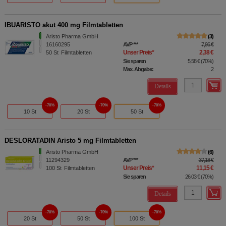
IBUARISTO akut 400 mg Filmtabletten
Aristo Pharma GmbH
3
16160295
AVP
***
7,96 €
Unser Preis
*
2,38 €
50
St
Filmtabletten
Sie sparen
5,58 €
(
70%
)
Max. Abgabe:
2
Details
70%
70%
70%
10 St
20 St
50 St
DESLORATADIN Aristo 5 mg Filmtabletten
Aristo Pharma GmbH
6
11294329
AVP
***
37,18 €
Unser Preis
*
11,15 €
100
St
Filmtabletten
Sie sparen
26,03 €
(
70%
)
Details
70%
70%
70%
20 St
50 St
100 St