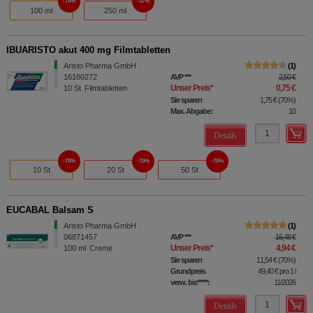
70%
37%
100 ml
250 ml
IBUARISTO akut 400 mg Filmtabletten
Aristo Pharma GmbH
1
16160272
AVP
***
2,50 €
Unser Preis
*
0,75 €
10
St
Filmtabletten
Sie sparen
1,75 €
(
70%
)
Max. Abgabe:
10
Details
70%
70%
70%
10 St
20 St
50 St
EUCABAL Balsam S
Aristo Pharma GmbH
1
06871457
AVP
***
16,48 €
Unser Preis
*
4,94 €
100
ml
Creme
Sie sparen
11,54 €
(
70%
)
Grundpreis
49,40 €
pro 1 l
verw. bis*****:
11/2026
Details