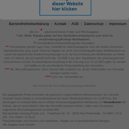
Barrierefreiheitserklärung
Kontakt
AGB
Datenschutz
Impressum
Alle mit
gekennzeichneten Felder sind Pflichtangaben.
*
inkl. MwSt. Rabatte gelten auf den Apothekenverkaufspreis und nicht für
verschreibungspflichtige Medikamente.
**
Unverbindliche Preisempfehlung des Herstellers.
***
Verkaufspreis gemäß Lauer-Taxe; verbindlicher Abrechnungspreis nach der Großen Deutschen
Spezialitätentaxe (sog. Lauer-Taxe) bei Abgabe von nicht verschreibungspflichtigen Medikamenten zu
Lasten der gesetzlichen Krankenversicherungen (z.B. bei Verschreibung des Medikaments an Kinder
unter 12 Jahren), die sich gemäß §129 Abs. 5a SGB V aus dem Abgabepreis des pharmazeutischen
Unternehmens und der Arzneimittelpreisverordnung in der Fassung zum 31.12.2003 ergibt. Es handelt
sich
nicht
um die unverbindliche Preisempfehlung des Herstellers.
****
BK: Beschaffungskosten. Diese Summe fällt zusätzlich an, da der Artikel direkt vom Hersteller
bezogen werden muss.
*****
verw. bis: Verwendbar bis.
Hier können Sie Ihre Cookie-Zustimmung widerrufen
Die angegebenen Preise beinhalten die gesetzlich vorgeschriebene Mehrwertsteuer. Der Versand
innerhalb Deutschlands ist versandkostenfrei bei einem Mindestbestellwert von 13,99 Euro. Bei
Sendungen ins Ausland fallen durch erhöhte Versicherungsgebühren Mehrkosten an
Versandkosten
Bei
Artikeln, die wir ausschließlich über den Hersteller beziehen können, fallen unter Umständen
sogenannte Beschaffungskosten an (siehe BK).
Bad Apotheke Henning Fichter e.K. - Frankfurter Str. 27 - 49214 Bad Rothenfelde - Tel 0800 / 10 11
422 - Fax 05424 / 21 64 47
Preisänderungen und Irrtümer sind vorbehalten. Abgabe nur in haushaltsüblichen Mengen.
Alle Angaben ohne Gewähr.