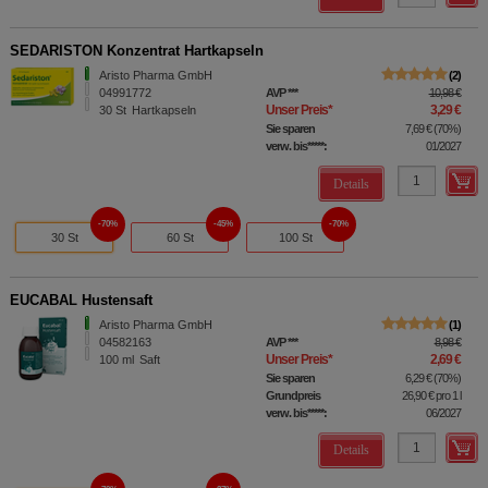
SEDARISTON Konzentrat Hartkapseln
Aristo Pharma GmbH
2
04991772
AVP
***
10,98 €
Unser Preis
*
3,29 €
30
St
Hartkapseln
Sie sparen
7,69 €
(
70%
)
verw. bis*****:
01/2027
Details
70%
45%
70%
30 St
60 St
100 St
EUCABAL Hustensaft
Aristo Pharma GmbH
1
04582163
AVP
***
8,98 €
Unser Preis
*
2,69 €
100
ml
Saft
Sie sparen
6,29 €
(
70%
)
Grundpreis
26,90 €
pro 1 l
verw. bis*****:
06/2027
Details