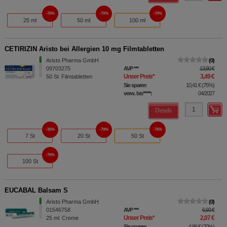
70%
70%
70%
25 ml
50 ml
100 ml
CETIRIZIN Aristo bei Allergien 10 mg Filmtabletten
Aristo Pharma GmbH
0
09703275
AVP
***
13,90 €
Unser Preis
*
3,49 €
50
St
Filmtabletten
Sie sparen
10,41 €
(
75%
)
verw. bis*****:
04/2027
Details
35%
70%
75%
7 St
20 St
50 St
76%
100 St
EUCABAL Balsam S
Aristo Pharma GmbH
0
01546758
AVP
***
6,93 €
Unser Preis
*
2,07 €
25
ml
Creme
Sie sparen
4,86 €
(
70%
)