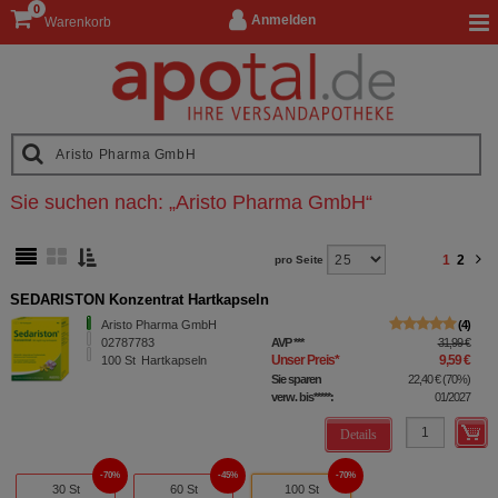
0
Anmelden
Warenkorb
Sie suchen nach:
„
Aristo Pharma GmbH
“
1
2
pro Seite
SEDARISTON Konzentrat Hartkapseln
Aristo Pharma GmbH
4
02787783
AVP
***
31,99 €
Unser Preis
*
9,59 €
100
St
Hartkapseln
Sie sparen
22,40 €
(
70%
)
verw. bis*****:
01/2027
Details
70%
45%
70%
30 St
60 St
100 St