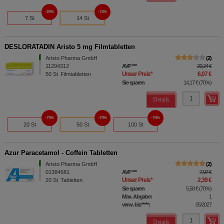
20%
74%
7 St
14 St
DESLORATADIN Aristo 5 mg Filmtabletten
Aristo Pharma GmbH
2
11294312
AVP
***
20,24 €
Unser Preis
*
6,07 €
50
St
Filmtabletten
Sie sparen
14,17 €
(
70%
)
Details
70%
70%
70%
20 St
50 St
100 St
Azur Paracetamol - Coffein Tabletten
Aristo Pharma GmbH
2
01384681
AVP
***
7,97 €
Unser Preis
*
2,39 €
20
St
Tabletten
Sie sparen
5,58 €
(
70%
)
Max. Abgabe:
1
verw. bis*****:
05/2027
Details