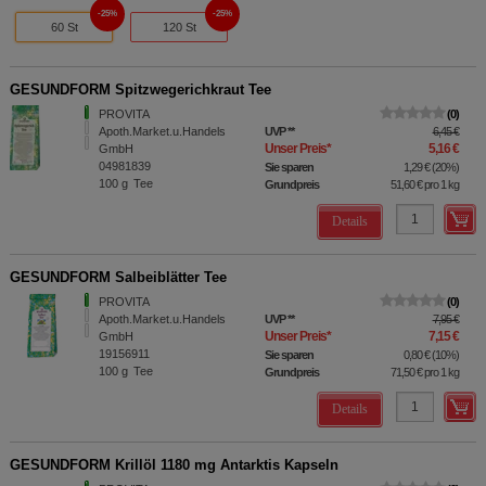
25%
25%
60 St
120 St
GESUNDFORM Spitzwegerichkraut Tee
PROVITA
0
Apoth.Market.u.Handels
UVP
**
6,45 €
Unser Preis
*
5,16 €
GmbH
04981839
Sie sparen
1,29 €
(
20%
)
100
g
Tee
Grundpreis
51,60 €
pro 1 kg
Details
GESUNDFORM Salbeiblätter Tee
PROVITA
0
Apoth.Market.u.Handels
UVP
**
7,95 €
Unser Preis
*
7,15 €
GmbH
19156911
Sie sparen
0,80 €
(
10%
)
100
g
Tee
Grundpreis
71,50 €
pro 1 kg
Details
GESUNDFORM Krillöl 1180 mg Antarktis Kapseln