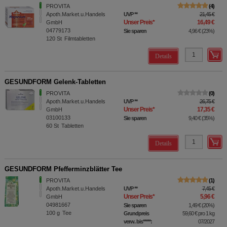
PROVITA
4
Apoth.Market.u.Handels
UVP
**
21,45 €
Unser Preis
*
16,49 €
GmbH
04779173
Sie sparen
4,96 €
(
23%
)
120
St
Filmtabletten
Details
GESUNDFORM Gelenk-Tabletten
PROVITA
0
Apoth.Market.u.Handels
UVP
**
26,75 €
Unser Preis
*
17,35 €
GmbH
03100133
Sie sparen
9,40 €
(
35%
)
60
St
Tabletten
Details
GESUNDFORM Pfefferminzblätter Tee
PROVITA
1
Apoth.Market.u.Handels
UVP
**
7,45 €
Unser Preis
*
5,96 €
GmbH
04981667
Sie sparen
1,49 €
(
20%
)
100
g
Tee
Grundpreis
59,60 €
pro 1 kg
verw. bis*****:
07/2027