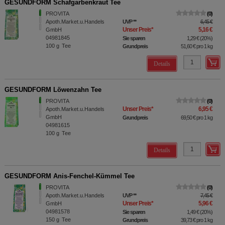
GESUNDFORM Schafgarbenkraut Tee
PROVITA
0
Apoth.Market.u.Handels
UVP
**
6,45 €
Unser Preis
*
5,16 €
GmbH
04981845
Sie sparen
1,29 €
(
20%
)
100
g
Tee
Grundpreis
51,60 €
pro 1 kg
Details
GESUNDFORM Löwenzahn Tee
PROVITA
0
Unser Preis
*
6,95 €
Apoth.Market.u.Handels
GmbH
Grundpreis
69,50 €
pro 1 kg
04981615
100
g
Tee
Details
GESUNDFORM Anis-Fenchel-Kümmel Tee
PROVITA
0
Apoth.Market.u.Handels
UVP
**
7,45 €
Unser Preis
*
5,96 €
GmbH
04981578
Sie sparen
1,49 €
(
20%
)
150
g
Tee
Grundpreis
39,73 €
pro 1 kg