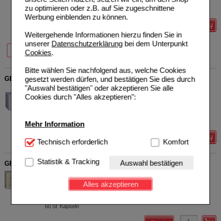
19840599
Sie sparen
4,80 €
(
13%
)
zu optimieren oder z.B. auf Sie zugeschnittene
120
St
Kapseln
Werbung einblenden zu können.
Details
Weitergehende Informationen hierzu finden Sie in
unserer
Datenschutzerklärung
bei dem Unterpunkt
20%
13%
60 St
120 St
Cookies
.
Bitte wählen Sie nachfolgend aus, welche Cookies
GESUNDFORM Zink Pur Kapseln
gesetzt werden dürfen, und bestätigen Sie dies durch
"Auswahl bestätigen" oder akzeptieren Sie alle
PROVITA
0
Cookies durch "Alles akzeptieren":
Apoth.Market.u.Handels
UVP
**
19,95 €
Unser Preis
*
14,95 €
GmbH
20352126
Sie sparen
5,00 €
(
25%
)
120
St
Kapseln
Mehr Information
Details
Technisch Notwendig:
Technisch erforderlich
Hierbei handelt es sich um
Komfort
Cookies, die für die Grundfunktionen unserer
Website notwendig sind (z.B. Navigation, Warenkorb,
Statistik & Tracking
Auswahl bestätigen
GESUNDFORM Vitamin D3+K2 Vega-Caps
Kundenkonto), weshalb auf diese nicht verzichtet
PROVITA
0
werden kann.
Apoth.Market.u.Handels
UVP
**
22,45 €
Alles akzeptieren
Unser Preis
*
17,96 €
GmbH
Komfort:
Diese Cookies werden genutzt um das
20411018
Sie sparen
4,49 €
(
20%
)
Einkaufserlebnis noch ansprechender zu gestalten,
60
St
Kapseln
beispielsweise für die Wiedererkennung des