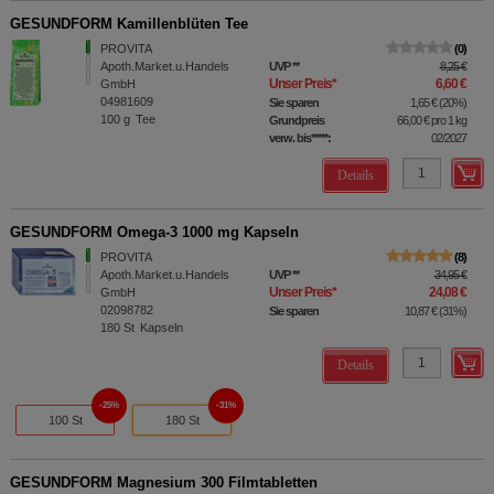
GESUNDFORM Kamillenblüten Tee
PROVITA
0
Apoth.Market.u.Handels
UVP
**
8,25 €
Unser Preis
*
6,60 €
GmbH
04981609
Sie sparen
1,65 €
(
20%
)
100
g
Tee
Grundpreis
66,00 €
pro 1 kg
verw. bis*****:
02/2027
Details
GESUNDFORM Omega-3 1000 mg Kapseln
PROVITA
8
Apoth.Market.u.Handels
UVP
**
34,95 €
Unser Preis
*
24,08 €
GmbH
02098782
Sie sparen
10,87 €
(
31%
)
180
St
Kapseln
Details
25%
31%
100 St
180 St
GESUNDFORM Magnesium 300 Filmtabletten