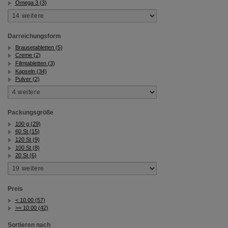
Omega 3 (3)
Darreichungsform
Brausetabletten (5)
Creme (2)
Filmtabletten (3)
Kapseln (34)
Pulver (2)
Packungsgröße
100 g (29)
60 St (15)
120 St (9)
100 St (8)
20 St (6)
Preis
< 10.00 (57)
>= 10.00 (42)
Sortieren nach