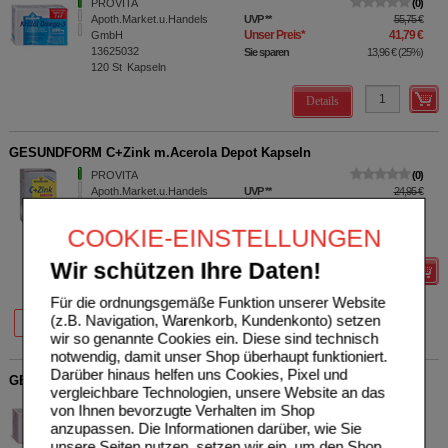
PROVITA
0
Apoth.Market.u.Handels
UVP
**
55,75 €
Unser Preis
*
41,79 €
GmbH
13625032
Sie sparen
13,96 €
(
25%
)
120
St
Kapseln
Details
GESUNDFORM C+Zink m.Acerola Depot Kapseln
PROVITA
0
Apoth.Market.u.Handels
UVP
**
24,95 €
Unser Preis
*
18,69 €
GmbH
11666535
Sie sparen
6,26 €
(
25%
)
COOKIE-EINSTELLUNGEN
120
St
Kapseln
Wir schützen Ihre Daten!
Details
Für die ordnungsgemäße Funktion unserer Website
25%
25%
(z.B. Navigation, Warenkorb, Kundenkonto) setzen
60 St
120 St
wir so genannte Cookies ein. Diese sind technisch
notwendig, damit unser Shop überhaupt funktioniert.
Darüber hinaus helfen uns Cookies, Pixel und
GESUNDFORM Magnesium-7 Komplex Kapseln
vergleichbare Technologien, unsere Website an das
PROVITA
0
von Ihnen bevorzugte Verhalten im Shop
Apoth.Market.u.Handels
UVP
**
37,75 €
anzupassen. Die Informationen darüber, wie Sie
Unser Preis
*
32,95 €
GmbH
unsere Seiten nutzen, setzen wir ein, um den Shop