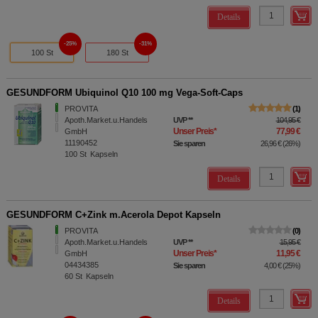
Details
25%
31%
100 St
180 St
GESUNDFORM Ubiquinol Q10 100 mg Vega-Soft-Caps
PROVITA
1
Apoth.Market.u.Handels
UVP
**
104,95 €
Unser Preis
*
77,99 €
GmbH
11190452
Sie sparen
26,96 €
(
26%
)
100
St
Kapseln
Details
GESUNDFORM C+Zink m.Acerola Depot Kapseln
PROVITA
0
Apoth.Market.u.Handels
UVP
**
15,95 €
Unser Preis
*
11,95 €
GmbH
04434385
Sie sparen
4,00 €
(
25%
)
60
St
Kapseln
Details