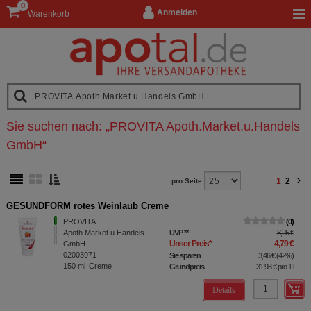
0
Anmelden
Warenkorb
Sie suchen nach:
„
PROVITA Apoth.Market.u.Handels
GmbH
“
1
2
pro Seite
GESUNDFORM rotes Weinlaub Creme
PROVITA
0
Apoth.Market.u.Handels
UVP
**
8,25 €
Unser Preis
*
4,79 €
GmbH
02003971
Sie sparen
3,46 €
(
42%
)
150
ml
Creme
Grundpreis
31,93 €
pro 1 l
Details