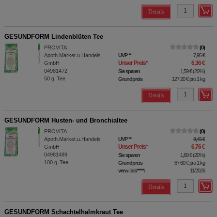
Details
GESUNDFORM Lindenblüten Tee
PROVITA
0
Apoth.Market.u.Handels
UVP
**
7,95 €
Unser Preis
*
6,36 €
GmbH
04981472
Sie sparen
1,59 €
(
20%
)
50
g
Tee
Grundpreis
127,20 €
pro 1 kg
Details
GESUNDFORM Husten- und Bronchialtee
PROVITA
0
Apoth.Market.u.Handels
UVP
**
8,45 €
Unser Preis
*
6,76 €
GmbH
04981489
Sie sparen
1,69 €
(
20%
)
100
g
Tee
Grundpreis
67,60 €
pro 1 kg
verw. bis*****:
11/2026
Details
GESUNDFORM Schachtelhalmkraut Tee