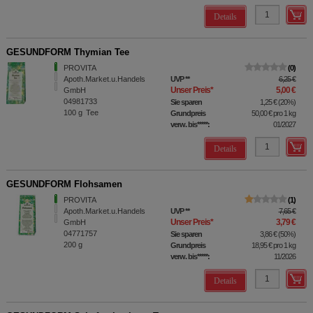
Details
GESUNDFORM Thymian Tee
PROVITA
0
Apoth.Market.u.Handels
UVP
**
6,25 €
Unser Preis
*
5,00 €
GmbH
04981733
Sie sparen
1,25 €
(
20%
)
100
g
Tee
Grundpreis
50,00 €
pro 1 kg
verw. bis*****:
01/2027
Details
GESUNDFORM Flohsamen
PROVITA
1
Apoth.Market.u.Handels
UVP
**
7,65 €
Unser Preis
*
3,79 €
GmbH
04771757
Sie sparen
3,86 €
(
50%
)
200
g
Grundpreis
18,95 €
pro 1 kg
verw. bis*****:
11/2026
Details