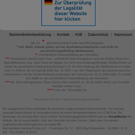
Barrierefreiheitserklärung
Kontakt
AGB
Datenschutz
Impressum
Alle mit
gekennzeichneten Felder sind Pflichtangaben.
*
inkl. MwSt. Rabatte gelten auf den Apothekenverkaufspreis und nicht für
verschreibungspflichtige Medikamente.
**
Unverbindliche Preisempfehlung des Herstellers.
***
Verkaufspreis gemäß Lauer-Taxe; verbindlicher Abrechnungspreis nach der Großen Deutschen
Spezialitätentaxe (sog. Lauer-Taxe) bei Abgabe von nicht verschreibungspflichtigen Medikamenten zu
Lasten der gesetzlichen Krankenversicherungen (z.B. bei Verschreibung des Medikaments an Kinder
unter 12 Jahren), die sich gemäß §129 Abs. 5a SGB V aus dem Abgabepreis des pharmazeutischen
Unternehmens und der Arzneimittelpreisverordnung in der Fassung zum 31.12.2003 ergibt. Es handelt
sich
nicht
um die unverbindliche Preisempfehlung des Herstellers.
****
BK: Beschaffungskosten. Diese Summe fällt zusätzlich an, da der Artikel direkt vom Hersteller
bezogen werden muss.
*****
verw. bis: Verwendbar bis.
Hier können Sie Ihre Cookie-Zustimmung widerrufen
Die angegebenen Preise beinhalten die gesetzlich vorgeschriebene Mehrwertsteuer. Der Versand
innerhalb Deutschlands ist versandkostenfrei bei einem Mindestbestellwert von 13,99 Euro. Bei
Sendungen ins Ausland fallen durch erhöhte Versicherungsgebühren Mehrkosten an
Versandkosten
Bei
Artikeln, die wir ausschließlich über den Hersteller beziehen können, fallen unter Umständen
sogenannte Beschaffungskosten an (siehe BK).
Bad Apotheke Henning Fichter e.K. - Frankfurter Str. 27 - 49214 Bad Rothenfelde - Tel 0800 / 10 11
422 - Fax 05424 / 21 64 47