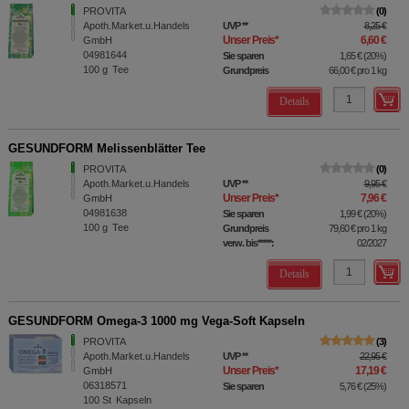
PROVITA
0
Apoth.Market.u.Handels
UVP
**
8,25 €
Unser Preis
*
6,60 €
GmbH
04981644
Sie sparen
1,65 €
(
20%
)
100
g
Tee
Grundpreis
66,00 €
pro 1 kg
Details
GESUNDFORM Melissenblätter Tee
PROVITA
0
Apoth.Market.u.Handels
UVP
**
9,95 €
Unser Preis
*
7,96 €
GmbH
04981638
Sie sparen
1,99 €
(
20%
)
100
g
Tee
Grundpreis
79,60 €
pro 1 kg
verw. bis*****:
02/2027
Details
GESUNDFORM Omega-3 1000 mg Vega-Soft Kapseln
PROVITA
3
Apoth.Market.u.Handels
UVP
**
22,95 €
Unser Preis
*
17,19 €
GmbH
06318571
Sie sparen
5,76 €
(
25%
)
100
St
Kapseln