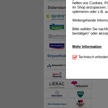
helfen uns Cookies, P
im Shop anzupassen. D
optimieren oder z.B. 
Weitergehende Informat
Bitte wählen Sie nach
bestätigen" oder akzep
Mehr Information
Technisch Notwendi
Technisch erforder
notwendig sind (z.B. N
Komfort:
Diese Cookie
beispielsweise für di
Spracheinstellung) an
Inhalte anzuzeigen un
Statistik & Tracking:
H
sammeln, mit deren Hil
auch die Werbung auf Dr
teilweise an Dritte wi