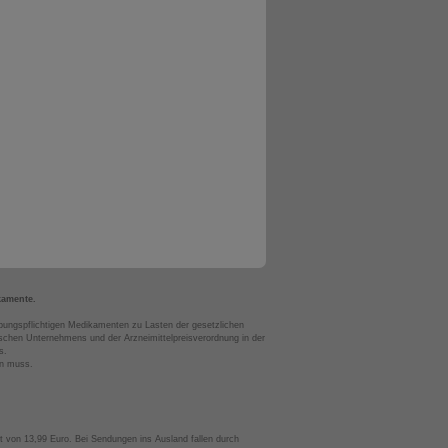
kamente.
bungspflichtigen Medikamenten zu Lasten der gesetzlichen
chen Unternehmens und der Arzneimittelpreisverordnung in der
s.
en muss.
t von 13,99 Euro. Bei Sendungen ins Ausland fallen durch