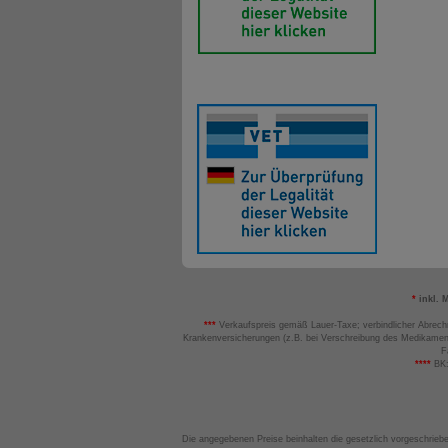
*
inkl. 
***
Verkaufspreis gemäß Lauer-Taxe; verbindlicher Abrech
Krankenversicherungen (z.B. bei Verschreibung des Medikamen
F
****
BK:
Die angegebenen Preise beinhalten die gesetzlich vorgeschrieb