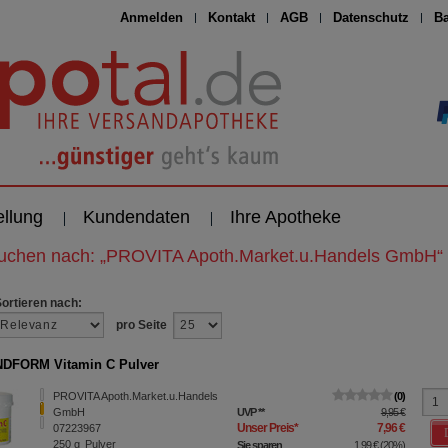
Anmelden
Kontakt
AGB
Datenschutz
Ba
ellung
Kundendaten
Ihre Apotheke
suchen nach:
„
PROVITA Apoth.Market.u.Handels GmbH
“
Sortieren nach:
pro Seite
DFORM Vitamin C Pulver
PROVITA Apoth.Market.u.Handels
0
GmbH
UVP
**
9,95 €
Unser Preis
*
7,96 €
07223967
250
g
Pulver
Sie sparen
1,99 €
(
20%
)