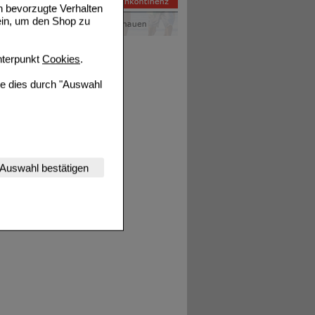
n bevorzugte Verhalten
ein, um den Shop zu
terpunkt
Cookies
.
ie dies durch "Auswahl
nserer Website
Auswahl bestätigen
tet werden kann.
estalten,
rhaltensweisen (z.B.
nisse zugeschrittene
ng unserer Website
uf unserer Website aber
, dass Daten hierfür