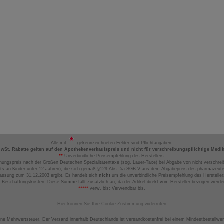
Alle mit
gekennzeichneten Felder sind Pflichtangaben.
MwSt. Rabatte gelten auf den Apothekenverkaufspreis und nicht für verschreibungspflichtige Medi
**
Unverbindliche Preisempfehlung des Herstellers.
nungspreis nach der Großen Deutschen Spezialitätentaxe (sog. Lauer-Taxe) bei Abgabe von nicht verschrei
ts an Kinder unter 12 Jahren), die sich gemäß §129 Abs. 5a SGB V aus dem Abgabepreis des pharmazeutis
assung zum 31.12.2003 ergibt. Es handelt sich
nicht
um die unverbindliche Preisempfehlung des Hersteller
 Beschaffungskosten. Diese Summe fällt zusätzlich an, da der Artikel direkt vom Hersteller bezogen werd
*****
verw. bis: Verwendbar bis.
Hier können Sie Ihre Cookie-Zustimmung widerrufen
ene Mehrwertsteuer. Der Versand innerhalb Deutschlands ist versandkostenfrei bei einem Mindestbestellwer