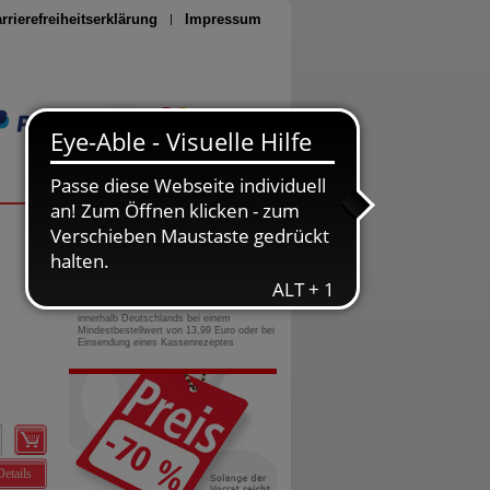
rrierefreiheitserklärung
Impressum
Seite drucken
0800-10 11 422
gebührenfreie Rufnummer
Versandkostenfrei
innerhalb Deutschlands bei einem
Mindestbestellwert von 13,99 Euro oder bei
Einsendung eines Kassenrezeptes
Details