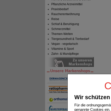
Pflanzliche Arzneimittel
Praxisbedarf
Raucherentwöhnung
Reise
Schlaf & Beruhigung
Schmerzmittel
Themen-Welten
Tiergesundheit & Tierbedarf
Vegan - vegetarisch
Vitamine & Sport
Zahn- & Mundpflege
C
Wir schützen 
Für die ordnungsgemäß
genannte Cookies ein. 