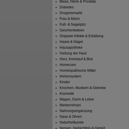
Blase, Niere & Prostata
Diabetes
Drogeriemarkt
Frau & Mann
Fuß- & Nagelpilz
Geschenkideen
Grippale Infekte & Erkältung
Haare & Nägel
Hausapotheke
Heilung der Haut
Herz, Kreislauf & Blut
Homecare
Homöopathische Mittel
Immunsystem
Kinder
Knochen, Muskeln & Gelenke
Kosmetik
Magen, Darm & Leber
Markenshops
Nahrungsergänzung
Nase & Ohren
Naturheilkunde
Nerven, Gedächtnis & Gemüt