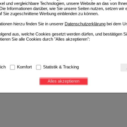
ixel und vergleichbare Technologien, unsere Website an das von Ihne
ie Informationen darüber, wie Sie unsere Seiten nutzen, setzen wir 
auf Sie zugeschnittene Werbung einblenden zu können.
ionen hierzu finden Sie in unserer
Datenschutzerklärung
bei dem Un
folgend aus, welche Cookies gesetzt werden dürfen, und bestätigen S
tieren Sie alle Cookies durch "Alles akzeptieren":
g:
Hierbei handelt es sich um Cookies, die für die Grundfunktionen u
lich
Komfort
Statistik & Tracking
avigation, Warenkorb, Kundenkonto), weshalb auf diese nicht verzich
s werden genutzt um das Einkaufserlebnis noch ansprechender zu g
Alles akzeptieren
e Wiedererkennung des Besuchers oder unsere Seite an bevorzugte Ve
zupassen. Komfort-Cookies ermöglichen es uns auch auf Ihre Bedürf
d unser Partnerprogramm zu betreiben.
ierüber lassen sich Informationen über die Art und Weise der Nutzu
fe wir unsere Website weiter für Sie optimieren können, den Inhalt a
ittseiten möglichst relevant für Sie zu gestalten. Bitte beachten Sie
e z.B. Google oder soziale Medien übertragen werden.