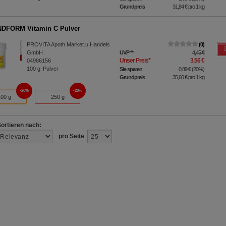
Grundpreis
31,84 €
pro 1 kg
DFORM Vitamin C Pulver
PROVITA Apoth.Market.u.Handels
0
GmbH
UVP
**
4,45 €
Unser Preis
*
3,56 €
04986156
100
g
Pulver
Sie sparen
0,89 €
(
20%
)
Grundpreis
35,60 €
pro 1 kg
20%
20%
100 g
250 g
Sortieren nach:
pro Seite