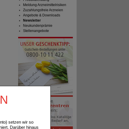
Meldung Arzneimittelrisiken
Zuzahlungsfreie Arzneien
Angebote & Downloads
Newsletter
Neukundenprämie
Stellenangebote
EN
to) setzen wir so
niert. Darüber hinaus