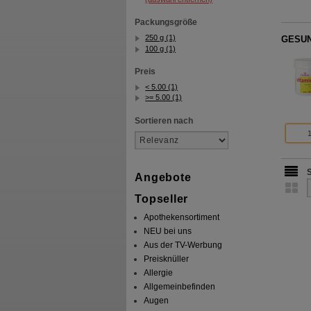
Packungsgröße
250 g (1)
GESUN
100 g (1)
Preis
< 5.00 (1)
>= 5.00 (1)
Sortieren nach
Angebote
Topseller
Apothekensortiment
NEU bei uns
Aus der TV-Werbung
Preisknüller
Allergie
Allgemeinbefinden
Augen