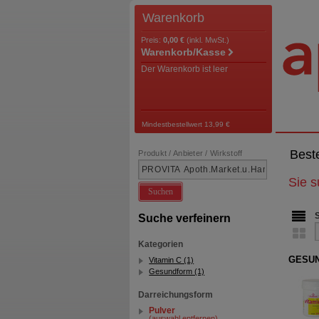
Warenkorb
Preis:
0,00 €
(inkl. MwSt.)
Warenkorb/Kasse
Der Warenkorb ist leer
Mindestbestellwert 13,99 €
Best
Produkt / Anbieter / Wirkstoff
Sie 
Suchen
Suche verfeinern
Kategorien
GESUN
Vitamin C (1)
Gesundform (1)
Darreichungsform
Pulver
(auswahl entfernen)