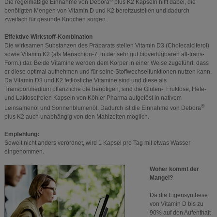
Die regelmäßige Einnahme von Debora
plus K2 Kapseln hilft dabei, die
benötigten Mengen von Vitamin D und K2 bereitzustellen und dadurch
zweifach für gesunde Knochen sorgen.
Effektive Wirkstoff-Kombination
Die wirksamen Substanzen des Präparats stellen Vitamin D3 (Cholecalciferol)
sowie Vitamin K2 (als Menachion-7, in der sehr gut bioverfügbaren all-trans-
Form.) dar. Beide Vitamine werden dem Körper in einer Weise zugeführt, dass
er diese optimal aufnehmen und für seine Stoffwechselfunktionen nutzen kann.
Da Vitamin D3 und K2 fettlösliche Vitamine sind und diese als
Transportmedium pflanzliche öle benötigen, sind die Gluten-, Fruktose, Hefe-
und Laktosefreien Kapseln von Köhler Pharma aufgelöst in nativem
®
Leinsamenöl und Sonnenblumenöl. Dadurch ist die Einnahme von Debora
plus K2 auch unabhängig von den Mahlzeiten möglich.
Empfehlung:
Soweit nicht anders verordnet, wird 1 Kapsel pro Tag mit etwas Wasser
eingenommen.
Woher kommt der
Mangel?
Da die Eigensynthese
von Vitamin D bis zu
90% auf den Aufenthalt