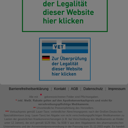
Barrierefreiheitserklärung
Kontakt
AGB
Datenschutz
Impressum
Alle mit
gekennzeichneten Felder sind Pflichtangaben.
*
inkl. MwSt. Rabatte gelten auf den Apothekenverkaufspreis und nicht für
verschreibungspflichtige Medikamente.
**
Unverbindliche Preisempfehlung des Herstellers.
***
Verkaufspreis gemäß Lauer-Taxe; verbindlicher Abrechnungspreis nach der Großen Deutschen
Spezialitätentaxe (sog. Lauer-Taxe) bei Abgabe von nicht verschreibungspflichtigen Medikamenten zu
Lasten der gesetzlichen Krankenversicherungen (z.B. bei Verschreibung des Medikaments an Kinder
unter 12 Jahren), die sich gemäß §129 Abs. 5a SGB V aus dem Abgabepreis des pharmazeutischen
Unternehmens und der Arzneimittelpreisverordnung in der Fassung zum 31.12.2003 ergibt. Es handelt