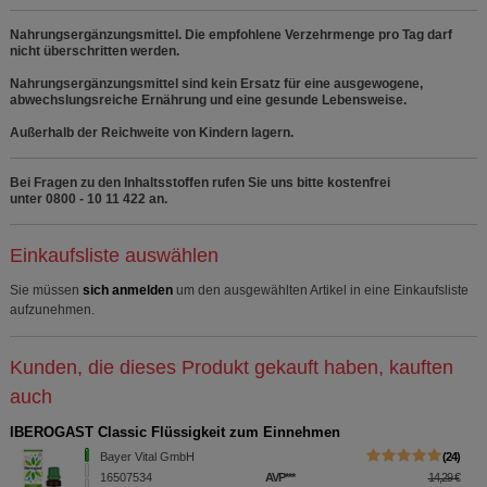
Statistik & Tracking:
Hierüber lassen sich
Informationen über die Art und Weise der Nutzung
Nahrungsergänzungsmittel. Die empfohlene Verzehrmenge pro Tag darf
unserer Website sammeln, mit deren Hilfe wir unsere
nicht überschritten werden.
Website weiter für Sie optimieren können, den Inhalt
auf unserer Website aber auch die Werbung auf
Nahrungsergänzungsmittel sind kein Ersatz für eine ausgewogene,
Drittseiten möglichst relevant für Sie zu gestalten.
abwechslungsreiche Ernährung und eine gesunde Lebensweise.
Bitte beachten Sie, dass Daten hierfür teilweise an
Außerhalb der Reichweite von Kindern lagern.
Dritte wie z.B. Google oder soziale Medien
übertragen werden.
Bei Fragen zu den Inhaltsstoffen rufen Sie uns bitte kostenfrei
unter 0800 - 10 11 422 an.
Einkaufsliste auswählen
Sie müssen
sich anmelden
um den ausgewählten Artikel in eine Einkaufsliste
aufzunehmen.
Kunden, die dieses Produkt gekauft haben, kauften
auch
IBEROGAST Classic Flüssigkeit zum Einnehmen
Bayer Vital GmbH
24
16507534
AVP
***
14,29 €