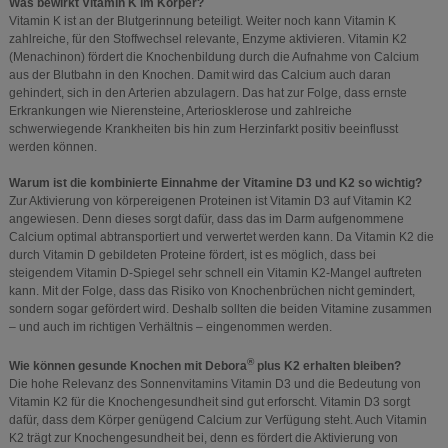
Was bewirkt Vitamin K im Körper?
Vitamin K ist an der Blutgerinnung beteiligt. Weiter noch kann Vitamin K
zahlreiche, für den Stoffwechsel relevante, Enzyme aktivieren. Vitamin K2
(Menachinon) fördert die Knochenbildung durch die Aufnahme von Calcium
aus der Blutbahn in den Knochen. Damit wird das Calcium auch daran
gehindert, sich in den Arterien abzulagern. Das hat zur Folge, dass ernste
Erkrankungen wie Nierensteine, Arteriosklerose und zahlreiche
schwerwiegende Krankheiten bis hin zum Herzinfarkt positiv beeinflusst
werden können.
Warum ist die kombinierte Einnahme der Vitamine D3 und K2 so wichtig?
Zur Aktivierung von körpereigenen Proteinen ist Vitamin D3 auf Vitamin K2
angewiesen. Denn dieses sorgt dafür, dass das im Darm aufgenommene
Calcium optimal abtransportiert und verwertet werden kann. Da Vitamin K2 die
durch Vitamin D gebildeten Proteine fördert, ist es möglich, dass bei
steigendem Vitamin D-Spiegel sehr schnell ein Vitamin K2-Mangel auftreten
kann. Mit der Folge, dass das Risiko von Knochenbrüchen nicht gemindert,
sondern sogar gefördert wird. Deshalb sollten die beiden Vitamine zusammen
– und auch im richtigen Verhältnis – eingenommen werden.
®
Wie können gesunde Knochen mit Debora
plus K2 erhalten bleiben?
Die hohe Relevanz des Sonnenvitamins Vitamin D3 und die Bedeutung von
Vitamin K2 für die Knochengesundheit sind gut erforscht. Vitamin D3 sorgt
dafür, dass dem Körper genügend Calcium zur Verfügung steht. Auch Vitamin
K2 trägt zur Knochengesundheit bei, denn es fördert die Aktivierung von