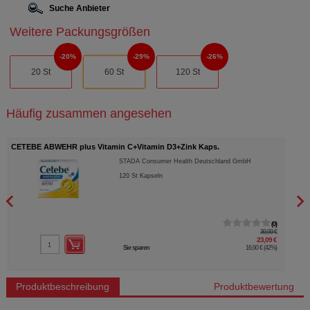
Suche Anbieter
Weitere Packungsgrößen
20%
29%
26%
20 St
60 St
120 St
Häufig zusammen angesehen
VITAMIN D3 STADA 2000 I.E. Kapseln
AQUIL
STADA Consumer Health Deutschland GmbH
60
St
Kapseln
0
9,14 €
2,74 €
Sie sparen
6,40 €
(
70%
)
…
Produktbeschreibung
Produktbewertung