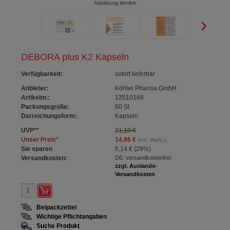
Abbildung ähnlich
DEBORA plus K2 Kapseln
Verfügbarkeit
:
sofort lieferbar
Anbieter:
Köhler Pharma GmbH
Artikelnr.:
12510166
Packungsgröße:
60
St
Darreichungsform:
Kapseln
UVP
**
21,10 €
Unser Preis
*
14,96 €
(inkl. MwSt.)
Sie sparen
6,14 €
(
29%
)
Versandkosten:
DE: versandkostenfrei
zzgl. Auslands-
Versandkosten
Beipackzettel
Wichtige Pflichtangaben
Suche Produkt