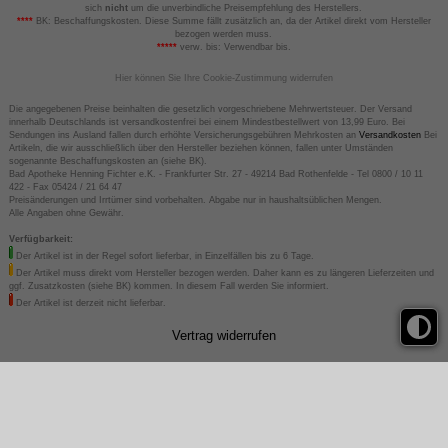
sich
nicht
um die unverbindliche Preisempfehlung des Herstellers.
****
BK: Beschaffungskosten. Diese Summe fällt zusätzlich an, da der Artikel direkt vom Hersteller
bezogen werden muss.
*****
verw. bis: Verwendbar bis.
Hier können Sie Ihre Cookie-Zustimmung widerrufen
Die angegebenen Preise beinhalten die gesetzlich vorgeschriebene Mehrwertsteuer. Der Versand
innerhalb Deutschlands ist versandkostenfrei bei einem Mindestbestellwert von 13,99 Euro. Bei
Sendungen ins Ausland fallen durch erhöhte Versicherungsgebühren Mehrkosten an
Versandkosten
Bei
Artikeln, die wir ausschließlich über den Hersteller beziehen können, fallen unter Umständen
sogenannte Beschaffungskosten an (siehe BK).
Bad Apotheke Henning Fichter e.K. - Frankfurter Str. 27 - 49214 Bad Rothenfelde - Tel 0800 / 10 11
422 - Fax 05424 / 21 64 47
Preisänderungen und Irrtümer sind vorbehalten. Abgabe nur in haushaltsüblichen Mengen.
Alle Angaben ohne Gewähr.
Verfügbarkeit:
Der Artikel ist in der Regel sofort lieferbar, in Einzelfällen bis zu 6 Tage.
Der Artikel muss direkt vom Hersteller bezogen werden. Daher kann es zu längeren Lieferzeiten und
ggf. Zusatzkosten (siehe BK) kommen. In diesem Fall werden Sie informiert.
Der Artikel ist derzeit nicht lieferbar.
Vertrag widerrufen