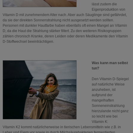
lässt zudem die
Eigenproduktion von
Vitamin D mit zunehmendem Alter nach. Aber auch Säuglinge sind gefährdet,
da sie der direkten Sonnenstrahlung nicht ausgesetzt werden sollten.
Personen mit dunkler Hautfarbe haben ebenfalls oft einen Mangel an Vitamin
D, da die Haut die Strahlung stärker filtert. Zu den weiteren Risikogruppen
zählen chronisch Kranke, deren Leiden oder deren Medikamente den Vitamin
D-Stoffwechsel beeinträchtigen.
Was kann man selbst
tun?
Den Vitamin D-Spiegel
auf natürliche Weise
anzuheben, ist
aufgrund der
mangelhaften
Sonneneinstrahlung
hierzulande nicht ganz
so leicht wie bei
Vitamin K:
Vitamin K2 kommt natürlicherweise in tierischen Lebensmitteln wie z.B. in
Leber und Eiern vor sowie in durch Milchsäurebakterien fermentierten