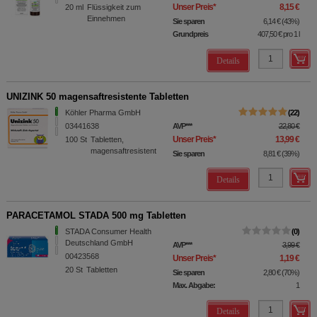
Unser Preis
*
8,15 €
20
ml
Flüssigkeit zum
Einnehmen
Sie sparen
6,14 €
(
43%
)
Grundpreis
407,50 €
pro 1 l
Details
UNIZINK 50 magensaftresistente Tabletten
Köhler Pharma GmbH
22
03441638
AVP
***
22,80 €
Unser Preis
*
13,99 €
100
St
Tabletten,
magensaftresistent
Sie sparen
8,81 €
(
39%
)
Details
PARACETAMOL STADA 500 mg Tabletten
STADA Consumer Health
0
Deutschland GmbH
AVP
***
3,99 €
00423568
Unser Preis
*
1,19 €
20
St
Tabletten
Sie sparen
2,80 €
(
70%
)
Max. Abgabe:
1
Details