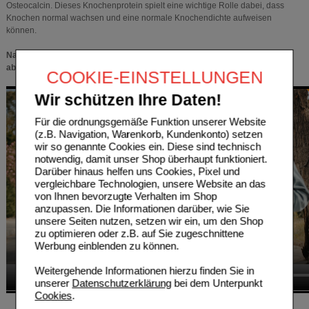
Osteocalcin. Dieses Knochenprotein spielt eine wichtige Rolle dabei, dass
Knochen normal wachsen und eine normale Knochendichte aufweisen
können.
Nahrungsergänzungsmittel sind kein Ersatz für eine ausgewogene und
abwechslungsreiche Ernährung und eine gesunde Lebensweise.
COOKIE-EINSTELLUNGEN
Wir schützen Ihre Daten!
Für die ordnungsgemäße Funktion unserer Website
(z.B. Navigation, Warenkorb, Kundenkonto) setzen
wir so genannte Cookies ein. Diese sind technisch
notwendig, damit unser Shop überhaupt funktioniert.
Darüber hinaus helfen uns Cookies, Pixel und
vergleichbare Technologien, unsere Website an das
von Ihnen bevorzugte Verhalten im Shop
anzupassen. Die Informationen darüber, wie Sie
unsere Seiten nutzen, setzen wir ein, um den Shop
zu optimieren oder z.B. auf Sie zugeschnittene
Werbung einblenden zu können.
Weitergehende Informationen hierzu finden Sie in
unserer
Datenschutzerklärung
bei dem Unterpunkt
Cookies
.