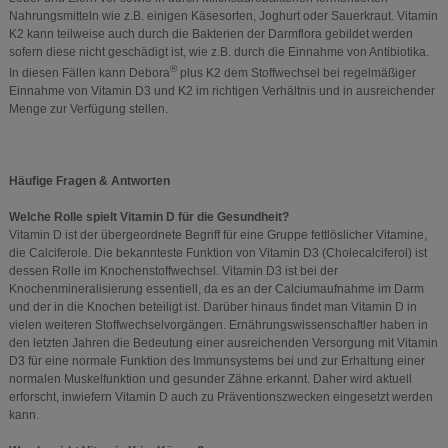
Nahrungsmitteln wie z.B. einigen Käsesorten, Joghurt oder Sauerkraut. Vitamin
K2 kann teilweise auch durch die Bakterien der Darmflora gebildet werden
sofern diese nicht geschädigt ist, wie z.B. durch die Einnahme von Antibiotika.
®
In diesen Fällen kann Debora
plus K2 dem Stoffwechsel bei regelmäßiger
Einnahme von Vitamin D3 und K2 im richtigen Verhältnis und in ausreichender
Menge zur Verfügung stellen.
Häufige Fragen & Antworten
Welche Rolle spielt Vitamin D für die Gesundheit?
Vitamin D ist der übergeordnete Begriff für eine Gruppe fettlöslicher Vitamine,
die Calciferole. Die bekannteste Funktion von Vitamin D3 (Cholecalciferol) ist
dessen Rolle im Knochenstoffwechsel. Vitamin D3 ist bei der
Knochenmineralisierung essentiell, da es an der Calciumaufnahme im Darm
und der in die Knochen beteiligt ist. Darüber hinaus findet man Vitamin D in
vielen weiteren Stoffwechselvorgängen. Ernährungswissenschaftler haben in
den letzten Jahren die Bedeutung einer ausreichenden Versorgung mit Vitamin
D3 für eine normale Funktion des Immunsystems bei und zur Erhaltung einer
normalen Muskelfunktion und gesunder Zähne erkannt. Daher wird aktuell
erforscht, inwiefern Vitamin D auch zu Präventionszwecken eingesetzt werden
kann.