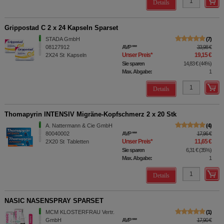
Details
Grippostad C 2 x 24 Kapseln Sparset
STADA GmbH
7
08127912
AVP
***
33,98 €
Unser Preis
*
19,15 €
2X24
St
Kapseln
Sie sparen
14,83 €
(
44%
)
Max. Abgabe:
1
Details
Thomapyrin INTENSIV Migräne-Kopfschmerz 2 x 20 Stk
A. Nattermann & Cie GmbH
4
80040002
AVP
***
17,96 €
Unser Preis
*
11,65 €
2X20
St
Tabletten
Sie sparen
6,31 €
(
35%
)
Max. Abgabe:
1
Details
NASIC NASENSPRAY SPARSET
MCM KLOSTERFRAU Vertr.
1
GmbH
AVP
***
17,90 €