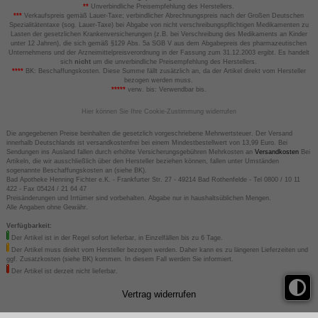
**
Unverbindliche Preisempfehlung des Herstellers.
***
Verkaufspreis gemäß Lauer-Taxe; verbindlicher Abrechnungspreis nach der Großen Deutschen
Spezialitätentaxe (sog. Lauer-Taxe) bei Abgabe von nicht verschreibungspflichtigen Medikamenten zu
Lasten der gesetzlichen Krankenversicherungen (z.B. bei Verschreibung des Medikaments an Kinder
unter 12 Jahren), die sich gemäß §129 Abs. 5a SGB V aus dem Abgabepreis des pharmazeutischen
Unternehmens und der Arzneimittelpreisverordnung in der Fassung zum 31.12.2003 ergibt. Es handelt
sich
nicht
um die unverbindliche Preisempfehlung des Herstellers.
****
BK: Beschaffungskosten. Diese Summe fällt zusätzlich an, da der Artikel direkt vom Hersteller
bezogen werden muss.
*****
verw. bis: Verwendbar bis.
Hier können Sie Ihre Cookie-Zustimmung widerrufen
Die angegebenen Preise beinhalten die gesetzlich vorgeschriebene Mehrwertsteuer. Der Versand
innerhalb Deutschlands ist versandkostenfrei bei einem Mindestbestellwert von 13,99 Euro. Bei
Sendungen ins Ausland fallen durch erhöhte Versicherungsgebühren Mehrkosten an
Versandkosten
Bei
Artikeln, die wir ausschließlich über den Hersteller beziehen können, fallen unter Umständen
sogenannte Beschaffungskosten an (siehe BK).
Bad Apotheke Henning Fichter e.K. - Frankfurter Str. 27 - 49214 Bad Rothenfelde - Tel 0800 / 10 11
422 - Fax 05424 / 21 64 47
Preisänderungen und Irrtümer sind vorbehalten. Abgabe nur in haushaltsüblichen Mengen.
Alle Angaben ohne Gewähr.
Verfügbarkeit:
Der Artikel ist in der Regel sofort lieferbar, in Einzelfällen bis zu 6 Tage.
Der Artikel muss direkt vom Hersteller bezogen werden. Daher kann es zu längeren Lieferzeiten und
ggf. Zusatzkosten (siehe BK) kommen. In diesem Fall werden Sie informiert.
Der Artikel ist derzeit nicht lieferbar.
Vertrag widerrufen