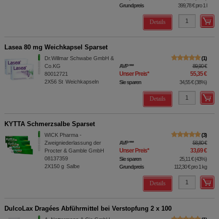
Grundpreis
399,78 €
pro 1 l
Details
Lasea 80 mg Weichkapsel Sparset
Dr.Willmar Schwabe GmbH &
1
Co.KG
AVP
***
89,90 €
Unser Preis
*
55,35 €
80012721
2X56
St
Weichkapseln
Sie sparen
34,55 €
(
38%
)
Details
KYTTA Schmerzsalbe Sparset
WICK Pharma -
3
Zweigniederlassung der
AVP
***
58,80 €
Unser Preis
*
33,69 €
Procter & Gamble GmbH
08137359
Sie sparen
25,11 €
(
43%
)
2X150
g
Salbe
Grundpreis
112,30 €
pro 1 kg
Details
DulcoLax Dragées Abführmittel bei Verstopfung 2 x 100