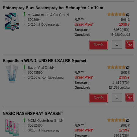
Rhinospray Plus Nasenspray bei Schnupfen 2 x 10 ml
A. Nattermann & Cie GmbH
3
80039944
AVP
***
19,94 €
Unser Preis
*
10,99 €
2X10
ml
Dosierspray
Sie sparen
8,95 €
(
45%
)
Grundpreis
549,50 €
pro 1 l
Details
Bepanthen WUND- UND HEILSALBE Sparset
Bayer Vital GmbH
2
80043590
AVP
***
39,56 €
Unser Preis
*
24,95 €
2X100
g
Kombipackung
Sie sparen
14,61 €
(
37%
)
Grundpreis
124,75 €
pro 1 kg
Details
NASIC NASENSPRAY SPARSET
MCM Klosterfrau GmbH
2
80052488
AVP
***
26,85 €
Unser Preis
*
17,99 €
3X15
ml
Nasenspray
Sie sparen
8,86 €
(
33%
)