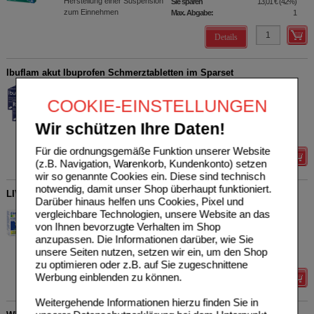
Herstellung einer Suspension
Sie sparen
13,01 €
(
42%
)
zum Einnehmen
Max. Abgabe:
1
Details
Ibuflam akut Ibuprofen Schmerztabletten im Sparset
A. Nattermann & Cie GmbH
1
80039826
AVP
***
25,52 €
COOKIE-EINSTELLUNGEN
Unser Preis
*
10,49 €
2X50
St
Filmtabletten
Sie sparen
15,03 €
(
59%
)
Wir schützen Ihre Daten!
Max. Abgabe:
1
Für die ordnungsgemäße Funktion unserer Website
Details
(z.B. Navigation, Warenkorb, Kundenkonto) setzen
wir so genannte Cookies ein. Diese sind technisch
notwendig, damit unser Shop überhaupt funktioniert.
LIVOCAB DIREKT AUGENTROPFEN SPARSET
Darüber hinaus helfen uns Cookies, Pixel und
Kenvue Germany GmbH
0
vergleichbare Technologien, unsere Website an das
(CHC)
AVP
***
29,98 €
von Ihnen bevorzugte Verhalten im Shop
Unser Preis
*
15,99 €
80048920
anzupassen. Die Informationen darüber, wie Sie
2X4
ml
Augentropfen
Sie sparen
13,99 €
(
47%
)
unsere Seiten nutzen, setzen wir ein, um den Shop
Grundpreis
1998,75 €
pro 1 l
zu optimieren oder z.B. auf Sie zugeschnittene
Werbung einblenden zu können.
Details
Weitergehende Informationen hierzu finden Sie in