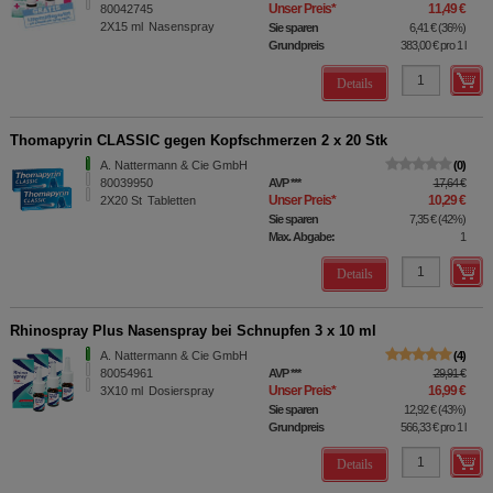
Unser Preis
*
11,49 €
80042745
2X15
ml
Nasenspray
Sie sparen
6,41 €
(
36%
)
Grundpreis
383,00 €
pro 1 l
Details
Thomapyrin CLASSIC gegen Kopfschmerzen 2 x 20 Stk
A. Nattermann & Cie GmbH
0
80039950
AVP
***
17,64 €
Unser Preis
*
10,29 €
2X20
St
Tabletten
Sie sparen
7,35 €
(
42%
)
Max. Abgabe:
1
Details
Rhinospray Plus Nasenspray bei Schnupfen 3 x 10 ml
A. Nattermann & Cie GmbH
4
80054961
AVP
***
29,91 €
Unser Preis
*
16,99 €
3X10
ml
Dosierspray
Sie sparen
12,92 €
(
43%
)
Grundpreis
566,33 €
pro 1 l
Details