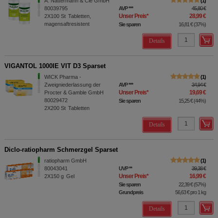
A. Nattermann & Cie GmbH
1
80039795
AVP
***
45,80 €
Unser Preis
*
28,99 €
2X100
St
Tabletten,
magensaftresistent
Sie sparen
16,81 €
(
37%
)
Details
VIGANTOL 1000IE VIT D3 Sparset
WICK Pharma -
1
Zweigniederlassung der
AVP
***
34,94 €
Unser Preis
*
19,69 €
Procter & Gamble GmbH
80029472
Sie sparen
15,25 €
(
44%
)
2X200
St
Tabletten
Details
Diclo-ratiopharm Schmerzgel Sparset
ratiopharm GmbH
1
80043041
UVP
**
39,38 €
Unser Preis
*
16,99 €
2X150
g
Gel
Sie sparen
22,39 €
(
57%
)
Grundpreis
56,63 €
pro 1 kg
Details