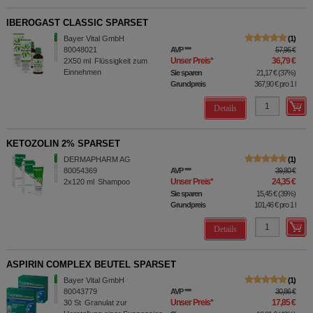
IBEROGAST CLASSIC SPARSET
Bayer Vital GmbH
1
80048021
AVP
***
57,96 €
Unser Preis
*
36,79 €
2X50
ml
Flüssigkeit zum
Einnehmen
Sie sparen
21,17 €
(
37%
)
Grundpreis
367,90 €
pro 1 l
Details
KETOZOLIN 2% SPARSET
DERMAPHARM AG
1
80054369
AVP
***
39,80 €
Unser Preis
*
24,35 €
2x120
ml
Shampoo
Sie sparen
15,45 €
(
39%
)
Grundpreis
101,46 €
pro 1 l
Details
ASPIRIN COMPLEX BEUTEL SPARSET
Bayer Vital GmbH
1
80043779
AVP
***
30,86 €
Unser Preis
*
17,85 €
30
St
Granulat zur