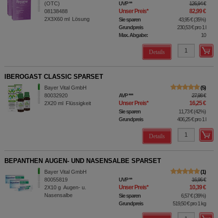
(OTC)
UVP
**
126,94 €
Unser Preis
*
82,99 €
08138488
2X3X60
ml
Lösung
Sie sparen
43,95 €
(
35%
)
Grundpreis
230,53 €
pro 1 l
Max. Abgabe:
10
Details
IBEROGAST CLASSIC SPARSET
Bayer Vital GmbH
5
80032920
AVP
***
27,98 €
Unser Preis
*
16,25 €
2X20
ml
Flüssigkeit
Sie sparen
11,73 €
(
42%
)
Grundpreis
406,25 €
pro 1 l
Details
BEPANTHEN AUGEN- UND NASENSALBE SPARSET
Bayer Vital GmbH
1
80055819
UVP
**
16,96 €
Unser Preis
*
10,39 €
2X10
g
Augen- u.
Nasensalbe
Sie sparen
6,57 €
(
39%
)
Grundpreis
519,50 €
pro 1 kg