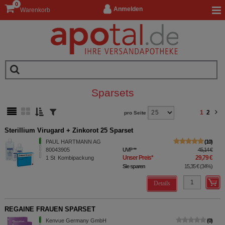
0
Anmelden
Warenkorb
Sparsets
1
2
pro Seite
Sterillium Virugard + Zinkorot 25 Sparset
PAUL HARTMANN AG
10
80043905
UVP
**
45,14 €
Unser Preis
*
29,79 €
1
St
Kombipackung
Sie sparen
15,35 €
(
34%
)
Details
REGAINE FRAUEN SPARSET
Kenvue Germany GmbH
0