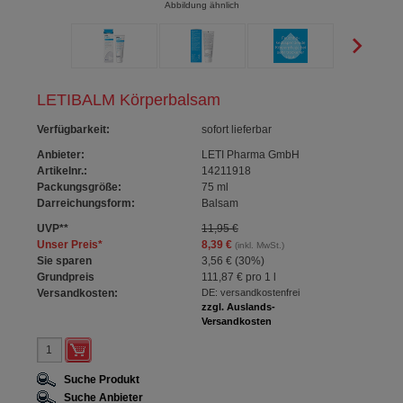
Abbildung ähnlich
LETIBALM Körperbalsam
Verfügbarkeit
:
sofort lieferbar
Anbieter:
LETI Pharma GmbH
Artikelnr.:
14211918
Packungsgröße:
75
ml
Darreichungsform:
Balsam
UVP
**
11,95 €
Unser Preis
*
8,39 €
(inkl. MwSt.)
Sie sparen
3,56 €
(
30%
)
Grundpreis
111,87 €
pro 1 l
Versandkosten:
DE: versandkostenfrei
zzgl. Auslands-
Versandkosten
Suche Produkt
Suche Anbieter