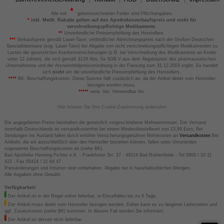
Alle mit
gekennzeichneten Felder sind Pflichtangaben.
*
inkl. MwSt. Rabatte gelten auf den Apothekenverkaufspreis und nicht für
verschreibungspflichtige Medikamente.
**
Unverbindliche Preisempfehlung des Herstellers.
***
Verkaufspreis gemäß Lauer-Taxe; verbindlicher Abrechnungspreis nach der Großen Deutschen
Spezialitätentaxe (sog. Lauer-Taxe) bei Abgabe von nicht verschreibungspflichtigen Medikamenten zu
Lasten der gesetzlichen Krankenversicherungen (z.B. bei Verschreibung des Medikaments an Kinder
unter 12 Jahren), die sich gemäß §129 Abs. 5a SGB V aus dem Abgabepreis des pharmazeutischen
Unternehmens und der Arzneimittelpreisverordnung in der Fassung zum 31.12.2003 ergibt. Es handelt
sich
nicht
um die unverbindliche Preisempfehlung des Herstellers.
****
BK: Beschaffungskosten. Diese Summe fällt zusätzlich an, da der Artikel direkt vom Hersteller
bezogen werden muss.
*****
verw. bis: Verwendbar bis.
Hier können Sie Ihre Cookie-Zustimmung widerrufen
Die angegebenen Preise beinhalten die gesetzlich vorgeschriebene Mehrwertsteuer. Der Versand
innerhalb Deutschlands ist versandkostenfrei bei einem Mindestbestellwert von 13,99 Euro. Bei
Sendungen ins Ausland fallen durch erhöhte Versicherungsgebühren Mehrkosten an
Versandkosten
Bei
Artikeln, die wir ausschließlich über den Hersteller beziehen können, fallen unter Umständen
sogenannte Beschaffungskosten an (siehe BK).
Bad Apotheke Henning Fichter e.K. - Frankfurter Str. 27 - 49214 Bad Rothenfelde - Tel 0800 / 10 11
422 - Fax 05424 / 21 64 47
Preisänderungen und Irrtümer sind vorbehalten. Abgabe nur in haushaltsüblichen Mengen.
Alle Angaben ohne Gewähr.
Verfügbarkeit:
Der Artikel ist in der Regel sofort lieferbar, in Einzelfällen bis zu 6 Tage.
Der Artikel muss direkt vom Hersteller bezogen werden. Daher kann es zu längeren Lieferzeiten und
ggf. Zusatzkosten (siehe BK) kommen. In diesem Fall werden Sie informiert.
Der Artikel ist derzeit nicht lieferbar.