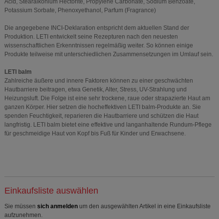
Acid, Stearalkonium Hectorite, Propylene Carbonate, Sodium Benzoate,
Potassium Sorbate, Phenoxyethanol, Parfum (Fragrance)
Die angegebene INCI-Deklaration entspricht dem aktuellen Stand der
Produktion. LETI entwickelt seine Rezepturen nach den neuesten
wissenschaftlichen Erkenntnissen regelmäßig weiter. So können einige
Produkte teilweise mit unterschiedlichen Zusammensetzungen im Umlauf sein.
LETI balm
Zahlreiche äußere und innere Faktoren können zu einer geschwächten
Hautbarriere beitragen, etwa Genetik, Alter, Stress, UV-Strahlung und
Heizungsluft. Die Folge ist eine sehr trockene, raue oder strapazierte Haut am
ganzen Körper. Hier setzen die hocheffektiven LETI balm-Produkte an. Sie
spenden Feuchtigkeit, reparieren die Hautbarriere und schützen die Haut
langfristig. LETI balm bietet eine effektive und langanhaltende Rundum-Pflege
für geschmeidige Haut von Kopf bis Fuß für Kinder und Erwachsene.
Einkaufsliste auswählen
Sie müssen
sich anmelden
um den ausgewählten Artikel in eine Einkaufsliste
aufzunehmen.