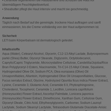
• Ceramide regenerieren die Hautbarriere und schützen die Haut vor
übermäßigem Feuchtigkeitsverlust.
• Sheabutter pflegt die Haut intensiv und macht sie geschmeidig.
Anwendung
Täglich nach Bedarf auf die gereinigte, trockene Haut auftragen und sanft
einmassieren, bis die Creme vollständig von der Haut aufgenommen ist.
Sicherheit
LETI balm Körperbalsam ist dermatologisch getestet.
Inhaltsstoffe
Aqua (Water), Cetearyl Alcohol, Glycerin, C12-13 Alkyl Lactate, Butyrospermum
parkii (Shea) Butter, Glyceryl Stearate, Diglycerin, Octyldodecanol,
Caprylic/Capric Triglyceride, Microcrystalline Cellulose, Candelilla/Jojoba/Rice
Bran Polyglyceryl-3 Esters, Niacinamide, Tri-C14-15 Alkyl Citrate, Squalane,
Hydrogenated Olive Oil, Sodium PCA, Olea europaea (Olive) Oil
Unsaponifiables, Allantoin, Hydrogenated Olive Oil Unsaponifiables, Glucose,
Fucus serratus Extract, Glycine, Hydrolyzed Opuntia ficus indica Flower Extract,
Lysine, Ceramide 3, Glutamic Acid, Ceramide 6 ll, Phytosphingosine,
Cholesterol, Tocopherol, Ceramide 1, Lecithin, Lonicera caprifolium
(Honeysuckle) Flower Extract, Ascorbyl Palmitate, Lonicera japonica
(Honeysuckle) Flower Extract, Dimethicone, Xanthan Gum, Cellulose Gum,
Glyceryl Oleate, Citric Acid, Ethylhexylglycerin, Carbomer, Sodium Lauroyl
Lactylate, Sodium Stearoyl Lactylate, Tetrasodium Glutamate Diacetate-Anisic