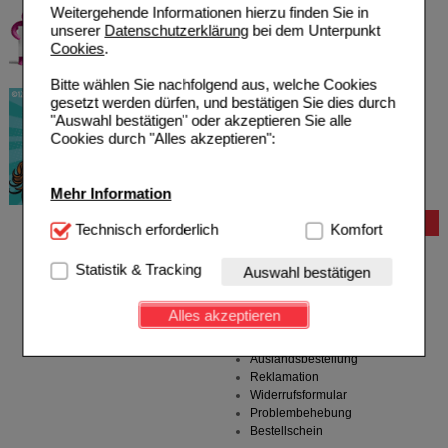
Weitergehende Informationen hierzu finden Sie in
unserer
Datenschutzerklärung
bei dem Unterpunkt
Cookies
.
Bitte wählen Sie nachfolgend aus, welche Cookies
gesetzt werden dürfen, und bestätigen Sie dies durch
"Auswahl bestätigen" oder akzeptieren Sie alle
Cookies durch "Alles akzeptieren":
Mehr Information
Bestellung
Technisch Notwendig:
Technisch erforderlich
Hierbei handelt es sich um
Komfort
Cookies, die für die Grundfunktionen unserer
Hilfe zur Anmeldung
Website notwendig sind (z.B. Navigation, Warenkorb,
Statistik & Tracking
Hilfe zum Bestellvorgang
Auswahl bestätigen
Kundenkonto), weshalb auf diese nicht verzichtet
Zahlungsmöglichkeiten
werden kann.
Rezepte einlösen
Alles akzeptieren
Freiumschläge anfordern
Komfort:
Diese Cookies werden genutzt um das
Freiumschläge downloaden
Einkaufserlebnis noch ansprechender zu gestalten,
Auslandsbestellung
beispielsweise für die Wiedererkennung des
Reklamation
Besuchers oder unsere Seite an bevorzugte
Widerrufsformular
Verhaltensweisen (z.B. Spracheinstellung)
Problembehebung
anzupassen. Komfort-Cookies ermöglichen es uns
Bestellschein
auch auf Ihre Bedürfnisse zugeschrittene Inhalte