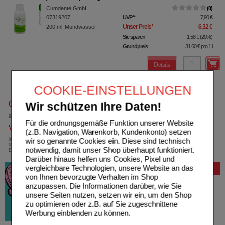
Cumdente GmbH
0
07319207
UVP
**
7,90 €
Unser Preis
*
6,32 €
200
ml
Mundwasser
Sie sparen
1,58 €
(
20%
)
Grundpreis
31,60 €
pro 1 l
Details
COOKIE-EINSTELLUNGEN
0800-10 11 422
Wir schützen Ihre Daten!
gebührenfreie Rufnummer
Für die ordnungsgemäße Funktion unserer Website
Versandkostenfrei
(z.B. Navigation, Warenkorb, Kundenkonto) setzen
wir so genannte Cookies ein. Diese sind technisch
innerhalb Deutschlands bei einem
Mindestbestellwert von 13,99 Euro oder bei
notwendig, damit unser Shop überhaupt funktioniert.
Einsendung eines Kassenrezeptes
Darüber hinaus helfen uns Cookies, Pixel und
vergleichbare Technologien, unsere Website an das
Bewertung
von Ihnen bevorzugte Verhalten im Shop
anzupassen. Die Informationen darüber, wie Sie
unsere Seiten nutzen, setzen wir ein, um den Shop
zu optimieren oder z.B. auf Sie zugeschnittene
Werbung einblenden zu können.