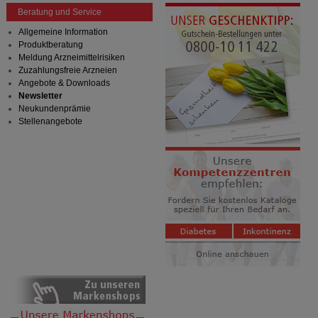
anzuzeigen und unser Partnerprogramm zu
Beratung und Service
betreiben.
Allgemeine Information
Produktberatung
Statistik & Tracking:
Hierüber lassen sich
Meldung Arzneimittelrisiken
Informationen über die Art und Weise der Nutzung
Zuzahlungsfreie Arzneien
unserer Website sammeln, mit deren Hilfe wir unsere
Angebote & Downloads
Website weiter für Sie optimieren können, den Inhalt
Newsletter
auf unserer Website aber auch die Werbung auf
Neukundenprämie
Drittseiten möglichst relevant für Sie zu gestalten.
Stellenangebote
Bitte beachten Sie, dass Daten hierfür teilweise an
Dritte wie z.B. Google oder soziale Medien
übertragen werden.