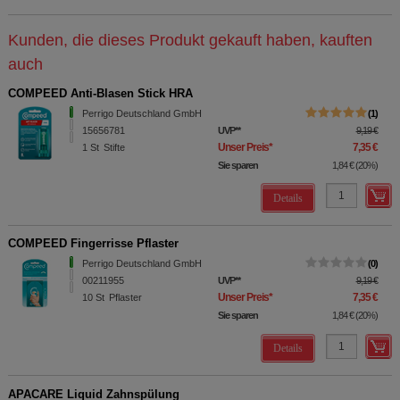
Kunden, die dieses Produkt gekauft haben, kauften
auch
COMPEED Anti-Blasen Stick HRA
Perrigo Deutschland GmbH
1
15656781
UVP
**
9,19 €
Unser Preis
*
7,35 €
1
St
Stifte
Sie sparen
1,84 €
(
20%
)
Details
COMPEED Fingerrisse Pflaster
Perrigo Deutschland GmbH
0
00211955
UVP
**
9,19 €
Unser Preis
*
7,35 €
10
St
Pflaster
Sie sparen
1,84 €
(
20%
)
Details
APACARE Liquid Zahnspülung