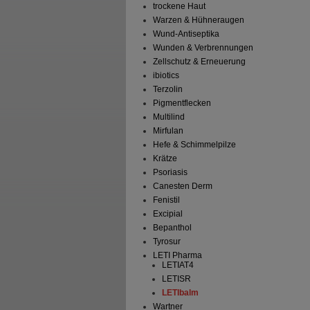
trockene Haut
Warzen & Hühneraugen
Wund-Antiseptika
Wunden & Verbrennungen
Zellschutz & Erneuerung
ibiotics
Terzolin
Pigmentflecken
Multilind
Mirfulan
Hefe & Schimmelpilze
Krätze
Psoriasis
Canesten Derm
Fenistil
Excipial
Bepanthol
Tyrosur
LETI Pharma
LETIAT4
LETISR
LETIbalm
Wartner