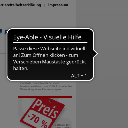
rrierefreiheitserklärung
Impressum
Seite drucken
0800-10 11 422
gebührenfreie Rufnummer
Versandkostenfrei
innerhalb Deutschlands bei einem
Mindestbestellwert von 13,99 Euro oder bei
Einsendung eines Kassenrezeptes