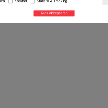
lich
Komfort
Statistik & Tracking
avigation, Warenkorb, Kundenkonto), weshalb auf diese nicht verzich
s werden genutzt um das Einkaufserlebnis noch ansprechender zu g
Alles akzeptieren
e Wiedererkennung des Besuchers oder unsere Seite an bevorzugte Ve
zupassen. Komfort-Cookies ermöglichen es uns auch auf Ihre Bedürf
d unser Partnerprogramm zu betreiben.
ierüber lassen sich Informationen über die Art und Weise der Nutzu
fe wir unsere Website weiter für Sie optimieren können, den Inhalt a
ittseiten möglichst relevant für Sie zu gestalten. Bitte beachten Sie
e z.B. Google oder soziale Medien übertragen werden.