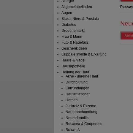
Allergie
Allgemeinbefinden
Passwo
Augen
Blase, Niere & Prostata
Neu
Diabetes
Drogeriemarkt
Anleg
Frau & Mann
Fuß- & Nagelpilz
Geschenkideen
Grippale Infekte & Erkältung
Haare & Nägel
Hausapotheke
Heilung der Haut
Akne - unreine Haut
Durchblutung
Entzündungen
Hautirritationen
Herpes
Juckreiz & Ekzeme
Narbenbehandlung
Neurodermitis
Rosacea & Couperose
Schweiß