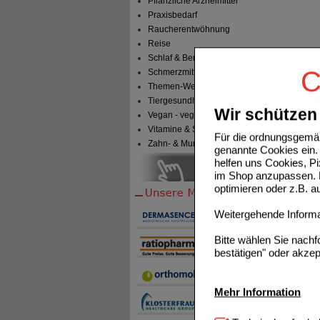
Pflanzliche Arzneimittel
Praxisbedarf
Raucherentwöhnung
Reise
Schlaf & Beruhigung
C
Schmerzmittel
Themen-Welten
Tiergesundheit & Tierbedarf
Wir schützen 
Vegan - vegetarisch
Vitamine & Sport
Für die ordnungsgemäß
Zahn- & Mundpflege
genannte Cookies ein. 
helfen uns Cookies, P
im Shop anzupassen. D
optimieren oder z.B. 
Weitergehende Informat
Bitte wählen Sie nach
bestätigen" oder akzep
Mehr Information
Technisch Notwendi