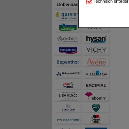
Technisch erforder
notwendig sind (z.B. N
Komfort:
Diese Cookie
beispielsweise für di
Spracheinstellung) an
Inhalte anzuzeigen un
Statistik & Tracking:
H
sammeln, mit deren Hil
auch die Werbung auf Dr
teilweise an Dritte wi