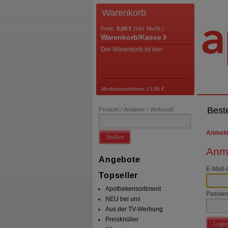
Warenkorb
Preis:
0,00 €
(inkl. MwSt.)
Warenkorb/Kasse
Der Warenkorb ist leer
Mindestbestellwert 13,99 €
Best
Produkt / Anbieter / Wirkstoff
Anmel
Suchen
Anme
Angebote
E-Mail-
Topseller
Apothekensortiment
Passwo
NEU bei uns
Aus der TV-Werbung
Preisknüller
Login