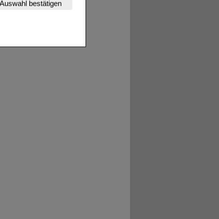
Auswahl bestätigen
tet werden kann.
estalten,
rhaltensweisen (z.B.
nisse zugeschrittene
ng unserer Website
uf unserer Website aber
, dass Daten hierfür