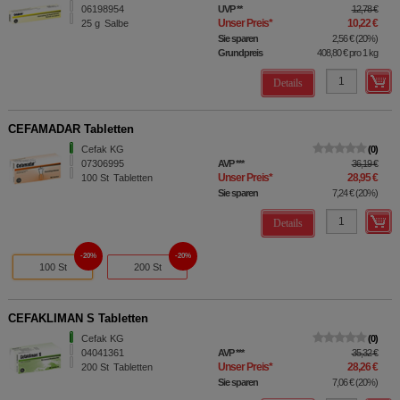
06198954
UVP
**
12,78 €
Unser Preis
*
10,22 €
25
g
Salbe
Sie sparen
2,56 €
(
20%
)
Grundpreis
408,80 €
pro 1 kg
Details
CEFAMADAR Tabletten
Cefak KG
0
07306995
AVP
***
36,19 €
Unser Preis
*
28,95 €
100
St
Tabletten
Sie sparen
7,24 €
(
20%
)
Details
20%
20%
100 St
200 St
CEFAKLIMAN S Tabletten
Cefak KG
0
04041361
AVP
***
35,32 €
Unser Preis
*
28,26 €
200
St
Tabletten
Sie sparen
7,06 €
(
20%
)