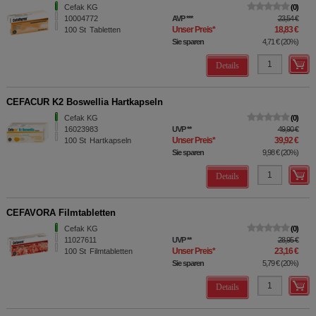
Cefak KG
0
10004772
AVP
***
23,54 €
Unser Preis
*
18,83 €
100
St
Tabletten
Sie sparen
4,71 €
(
20%
)
Details
CEFACUR K2 Boswellia Hartkapseln
Cefak KG
0
16023983
UVP
**
49,90 €
Unser Preis
*
39,92 €
100
St
Hartkapseln
Sie sparen
9,98 €
(
20%
)
Details
CEFAVORA Filmtabletten
Cefak KG
0
11027611
UVP
**
28,95 €
Unser Preis
*
23,16 €
100
St
Filmtabletten
Sie sparen
5,79 €
(
20%
)
Details