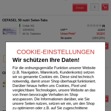
Details
CEFASEL 50 nutri Selen-Tabs
Cefak KG
0
10549201
UVP
**
12,90 €
Unser Preis
*
10,32 €
60
St
Tabletten
Sie sparen
2,58 €
(
20%
)
Details
COOKIE-EINSTELLUNGEN
20%
20%
Wir schützen Ihre Daten!
60 St
100 St
Für die ordnungsgemäße Funktion unserer Website
(z.B. Navigation, Warenkorb, Kundenkonto) setzen
CEFACUR Hartkapseln
wir so genannte Cookies ein. Diese sind technisch
Cefak KG
0
notwendig, damit unser Shop überhaupt funktioniert.
14218091
UVP
**
24,50 €
Darüber hinaus helfen uns Cookies, Pixel und
Unser Preis
*
19,60 €
60
St
Hartkapseln
vergleichbare Technologien, unsere Website an das
Sie sparen
4,90 €
(
20%
)
von Ihnen bevorzugte Verhalten im Shop
anzupassen. Die Informationen darüber, wie Sie
Details
unsere Seiten nutzen, setzen wir ein, um den Shop
zu optimieren oder z.B. auf Sie zugeschnittene