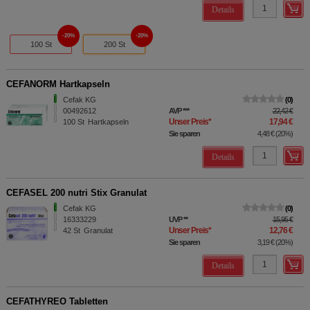
Details
20%
20%
100 St
200 St
CEFANORM Hartkapseln
Cefak KG
0
00492612
AVP
***
22,42 €
Unser Preis
*
17,94 €
100
St
Hartkapseln
Sie sparen
4,48 €
(
20%
)
Details
CEFASEL 200 nutri Stix Granulat
Cefak KG
0
16333229
UVP
**
15,95 €
Unser Preis
*
12,76 €
42
St
Granulat
Sie sparen
3,19 €
(
20%
)
Details
CEFATHYREO Tabletten