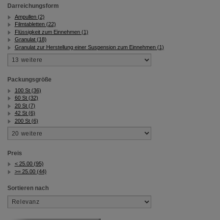
Darreichungsform
Ampullen (2)
Filmtabletten (22)
Flüssigkeit zum Einnehmen (1)
Granulat (18)
Granulat zur Herstellung einer Suspension zum Einnehmen (1)
Packungsgröße
100 St (36)
60 St (32)
20 St (7)
42 St (6)
200 St (6)
Preis
< 25.00 (95)
>= 25.00 (44)
Sortieren nach