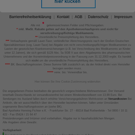
Barrierefreiheitserklärung
Kontakt
AGB
Datenschutz
Impressum
Alle mit
gekennzeichneten Felder sind Pflichtangaben.
*
inkl. MwSt. Rabatte gelten auf den Apothekenverkaufspreis und nicht für
verschreibungspflichtige Medikamente.
**
Unverbindliche Preisempfehlung des Herstellers.
***
Verkaufspreis gemäß Lauer-Taxe; verbindlicher Abrechnungspreis nach der Großen Deutschen
Spezialitätentaxe (sog. Lauer-Taxe) bei Abgabe von nicht verschreibungspflichtigen Medikamenten zu
Lasten der gesetzlichen Krankenversicherungen (z.B. bei Verschreibung des Medikaments an Kinder
unter 12 Jahren), die sich gemäß §129 Abs. 5a SGB V aus dem Abgabepreis des pharmazeutischen
Unternehmens und der Arzneimittelpreisverordnung in der Fassung zum 31.12.2003 ergibt. Es handelt
sich
nicht
um die unverbindliche Preisempfehlung des Herstellers.
****
BK: Beschaffungskosten. Diese Summe fällt zusätzlich an, da der Artikel direkt vom Hersteller
bezogen werden muss.
*****
verw. bis: Verwendbar bis.
Hier können Sie Ihre Cookie-Zustimmung widerrufen
Die angegebenen Preise beinhalten die gesetzlich vorgeschriebene Mehrwertsteuer. Der Versand
innerhalb Deutschlands ist versandkostenfrei bei einem Mindestbestellwert von 13,99 Euro. Bei
Sendungen ins Ausland fallen durch erhöhte Versicherungsgebühren Mehrkosten an
Versandkosten
Bei
Artikeln, die wir ausschließlich über den Hersteller beziehen können, fallen unter Umständen
sogenannte Beschaffungskosten an (siehe BK).
Bad Apotheke Henning Fichter e.K. - Frankfurter Str. 27 - 49214 Bad Rothenfelde - Tel 0800 / 10 11
422 - Fax 05424 / 21 64 47
Preisänderungen und Irrtümer sind vorbehalten. Abgabe nur in haushaltsüblichen Mengen.
Alle Angaben ohne Gewähr.
Verfügbarkeit: