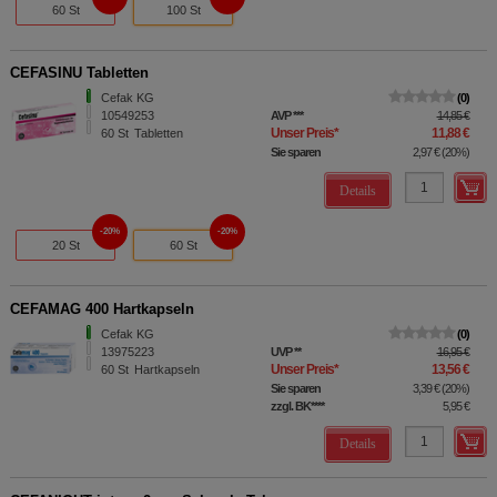
60 St
100 St
CEFASINU Tabletten
Cefak KG
0
10549253
AVP
***
14,85 €
Unser Preis
*
11,88 €
60
St
Tabletten
Sie sparen
2,97 €
(
20%
)
Details
20%
20%
20 St
60 St
CEFAMAG 400 Hartkapseln
Cefak KG
0
13975223
UVP
**
16,95 €
Unser Preis
*
13,56 €
60
St
Hartkapseln
Sie sparen
3,39 €
(
20%
)
zzgl. BK
****
5,95 €
Details