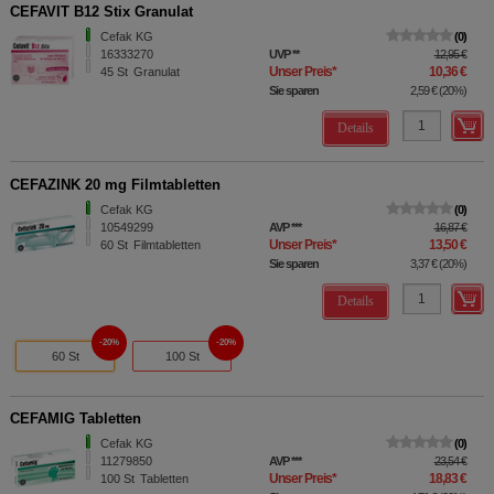
CEFAVIT B12 Stix Granulat
Cefak KG
0
16333270
UVP
**
12,95 €
Unser Preis
*
10,36 €
45
St
Granulat
Sie sparen
2,59 €
(
20%
)
Details
CEFAZINK 20 mg Filmtabletten
Cefak KG
0
10549299
AVP
***
16,87 €
Unser Preis
*
13,50 €
60
St
Filmtabletten
Sie sparen
3,37 €
(
20%
)
Details
20%
20%
60 St
100 St
CEFAMIG Tabletten
Cefak KG
0
11279850
AVP
***
23,54 €
Unser Preis
*
18,83 €
100
St
Tabletten