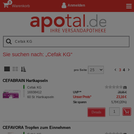
0
Anmelden
Warenkorb
Sie suchen nach:
„
Cefak KG
“
3
4
pro Seite
CEFABRAIN Hartkapseln
Cefak KG
0
16938412
UVP
**
28,95 €
Unser Preis
*
23,16 €
60
St
Hartkapseln
Sie sparen
5,79 €
(
20%
)
Details
CEFAVORA Tropfen zum Einnehmen