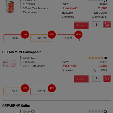
Cefak KG
0
11027574
UVP
**
29,32 €
Unser Preis
*
23,46 €
100
ml
Tropfen zum
Einnehmen
Sie sparen
5,86 €
(
20%
)
Grundpreis
234,60 €
pro 1 l
Details
20%
20%
20%
50 ml
100 ml
200 ml
CEFAIMMUN Hartkapseln
Cefak KG
1
16833966
UVP
**
24,95 €
Unser Preis
*
19,96 €
60
St
Hartkapseln
Sie sparen
4,99 €
(
20%
)
Details
20%
20%
60 St
100 St
CEFABENE Salbe
Cefak KG
0