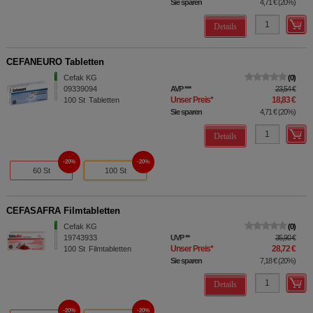
Sie sparen
4,71 €
(
20%
)
Details
CEFANEURO Tabletten
Cefak KG
0
09339094
AVP
***
23,54 €
Unser Preis
*
18,83 €
100
St
Tabletten
Sie sparen
4,71 €
(
20%
)
Details
20%
20%
60 St
100 St
CEFASAFRA Filmtabletten
Cefak KG
0
19743933
UVP
**
35,90 €
Unser Preis
*
28,72 €
100
St
Filmtabletten
Sie sparen
7,18 €
(
20%
)
Details
20%
20%