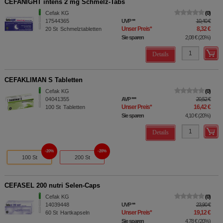
CEFANIGHT intens 2 mg Schmelz-Tabs
Cefak KG
0
17544365
UVP
**
10,40 €
Unser Preis
*
8,32 €
20
St
Schmelztabletten
Sie sparen
2,08 €
(
20%
)
Details
CEFAKLIMAN S Tabletten
Cefak KG
0
04041355
AVP
***
20,52 €
Unser Preis
*
16,42 €
100
St
Tabletten
Sie sparen
4,10 €
(
20%
)
Details
20%
20%
100 St
200 St
CEFASEL 200 nutri Selen-Caps
Cefak KG
0
14039448
UVP
**
23,90 €
Unser Preis
*
19,12 €
60
St
Hartkapseln
Sie sparen
4,78 €
(
20%
)