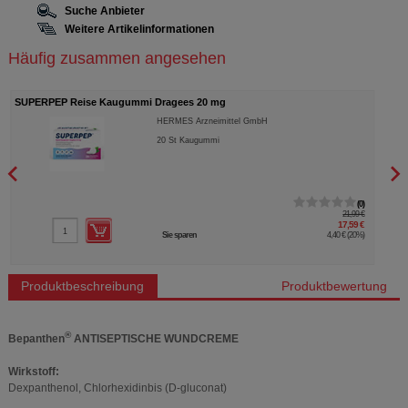
Suche Anbieter
Weitere Artikelinformationen
Häufig zusammen angesehen
SUPERPEP Reise Kaugummi Dragees 20 mg
PERE
HERMES Arzneimittel GmbH
20
St
Kaugummi
0
21,99 €
17,59 €
Sie sparen
4,40 €
(
20%
)
Produktbeschreibung
Produktbewertung
®
Bepanthen
ANTISEPTISCHE WUNDCREME
Wirkstoff:
Dexpanthenol, Chlorhexidinbis (D-gluconat)