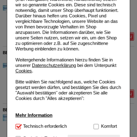
Bayer Vital GmbH
20
wir so genannte Cookies ein. Diese sind technisch
01578818
AVP
***
13,19 €
notwendig, damit unser Shop überhaupt funktioniert.
Unser Preis
*
8,95 €
50
g
Salbe
Darüber hinaus helfen uns Cookies, Pixel und
Sie sparen
4,24 €
(
32%
)
vergleichbare Technologien, unsere Website an das
Grundpreis
179,00 €
pro 1 kg
von Ihnen bevorzugte Verhalten im Shop
anzupassen. Die Informationen darüber, wie Sie
Details
unsere Seiten nutzen, setzen wir ein, um den Shop
zu optimieren oder z.B. auf Sie zugeschnittene
Werbung einblenden zu können.
BEPANTHEN Wund- und Heilsalbe
Weitergehende Informationen hierzu finden Sie in
Bayer Vital GmbH
20
unserer
Datenschutzerklärung
bei dem Unterpunkt
01580241
AVP
***
7,89 €
Cookies
.
Unser Preis
*
4,99 €
20
g
Salbe
Sie sparen
2,90 €
(
37%
)
Bitte wählen Sie nachfolgend aus, welche Cookies
Grundpreis
249,50 €
pro 1 kg
gesetzt werden dürfen, und bestätigen Sie dies durch
"Auswahl bestätigen" oder akzeptieren Sie alle
Details
Cookies durch "Alles akzeptieren":
BEPANTHEN Augen- und Nasensalbe
Mehr Information
Bayer Vital GmbH
23
01578675
AVP
***
8,78 €
Technisch Notwendig:
Technisch erforderlich
Hierbei handelt es sich um
Komfort
Unser Preis
*
5,75 €
10
g
Augen- u. Nasensalbe
Cookies, die für die Grundfunktionen unserer
Sie sparen
3,03 €
(
35%
)