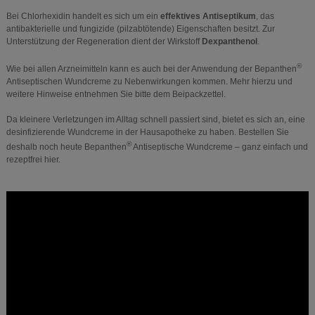
Bei Chlorhexidin handelt es sich um ein
effektives Antiseptikum
, das
antibakterielle und fungizide (pilzabtötende) Eigenschaften besitzt. Zur
Unterstützung der Regeneration dient der Wirkstoff
Dexpanthenol
.
®
Wie bei allen Arzneimitteln kann es auch bei der Anwendung der Bepanthen
Antiseptischen Wundcreme zu Nebenwirkungen kommen. Mehr hierzu und
weitere Hinweise entnehmen Sie bitte dem Beipackzettel.
Da kleinere Verletzungen im Alltag schnell passiert sind, bietet es sich an, eine
desinfizierende Wundcreme in der Hausapotheke zu haben. Bestellen Sie
®
deshalb noch heute Bepanthen
Antiseptische Wundcreme – ganz einfach und
rezeptfrei hier.