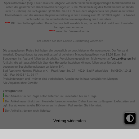
Spezialitätentaxe (sog. Lauer-Taxe) bei Abgabe von nicht verschreibungspflichtigen Medikamenten zu
Lasten der gesetzlichen Krankenversicherungen (z.B. bei Verschreibung des Medikaments an Kinder
unter 12 Jahren), die sich gemäß §129 Abs. 5a SGB V aus dem Abgabepreis des pharmazeutischen
Unternehmens und der Arzneimittelpreisverordnung in der Fassung zum 31.12.2003 ergibt. Es handelt
sich
nicht
um die unverbindliche Preisempfehlung des Herstellers.
****
BK: Beschaffungskosten. Diese Summe fällt zusätzlich an, da der Artikel direkt vom Hersteller
bezogen werden muss.
*****
verw. bis: Verwendbar bis.
Hier können Sie Ihre Cookie-Zustimmung widerrufen
Die angegebenen Preise beinhalten die gesetzlich vorgeschriebene Mehrwertsteuer. Der Versand
innerhalb Deutschlands ist versandkostenfrei bei einem Mindestbestellwert von 13,99 Euro. Bei
Sendungen ins Ausland fallen durch erhöhte Versicherungsgebühren Mehrkosten an
Versandkosten
Bei
Artikeln, die wir ausschließlich über den Hersteller beziehen können, fallen unter Umständen
sogenannte Beschaffungskosten an (siehe BK).
Bad Apotheke Henning Fichter e.K. - Frankfurter Str. 27 - 49214 Bad Rothenfelde - Tel 0800 / 10 11
422 - Fax 05424 / 21 64 47
Preisänderungen und Irrtümer sind vorbehalten. Abgabe nur in haushaltsüblichen Mengen.
Alle Angaben ohne Gewähr.
Verfügbarkeit:
Der Artikel ist in der Regel sofort lieferbar, in Einzelfällen bis zu 6 Tage.
Der Artikel muss direkt vom Hersteller bezogen werden. Daher kann es zu längeren Lieferzeiten und
ggf. Zusatzkosten (siehe BK) kommen. In diesem Fall werden Sie informiert.
Der Artikel ist derzeit nicht lieferbar.
Vertrag widerrufen