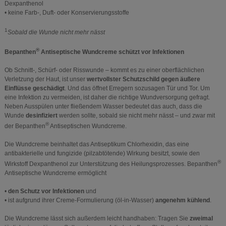
Dexpanthenol
• keine Farb-, Duft- oder Konservierungsstoffe
1
Sobald die Wunde nicht mehr nässt
®
Bepanthen
Antiseptische Wundcreme schützt vor Infektionen
Ob Schnitt-, Schürf- oder Risswunde – kommt es zu einer oberflächlichen
Verletzung der Haut, ist unser
wertvollster Schutzschild gegen äußere
Einflüsse geschädigt
. Und das öffnet Erregern sozusagen Tür und Tor. Um
eine Infektion zu vermeiden, ist daher die richtige Wundversorgung gefragt.
Neben Ausspülen unter fließendem Wasser bedeutet das auch, dass die
Wunde
desinfiziert
werden sollte, sobald sie nicht mehr nässt – und zwar mit
®
der Bepanthen
Antiseptischen Wundcreme.
Die Wundcreme beinhaltet das Antiseptikum Chlorhexidin, das eine
antibakterielle und fungizide (pilzabtötende) Wirkung besitzt, sowie den
®
Wirkstoff Dexpanthenol zur Unterstützung des Heilungsprozesses. Bepanthen
Antiseptische Wundcreme ermöglicht
•
den Schutz vor Infektionen
und
• ist aufgrund ihrer Creme-Formulierung (öl-in-Wasser)
angenehm kühlend
.
Die Wundcreme lässt sich außerdem leicht handhaben: Tragen Sie
zweimal