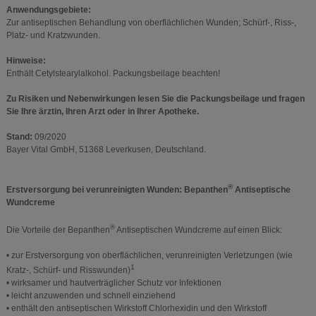
Anwendungsgebiete:
Zur antiseptischen Behandlung von oberflächlichen Wunden; Schürf-, Riss-,
Platz- und Kratzwunden.
Hinweise:
Enthält Cetylstearylalkohol. Packungsbeilage beachten!
Zu Risiken und Nebenwirkungen lesen Sie die Packungsbeilage und fragen
Sie Ihre ärztin, Ihren Arzt oder in Ihrer Apotheke.
Stand:
09/2020
Bayer Vital GmbH, 51368 Leverkusen, Deutschland.
®
Erstversorgung bei verunreinigten Wunden: Bepanthen
Antiseptische
Wundcreme
®
Die Vorteile der Bepanthen
Antiseptischen Wundcreme auf einen Blick:
• zur Erstversorgung von oberflächlichen, verunreinigten Verletzungen (wie
1
Kratz-, Schürf- und Risswunden)
• wirksamer und hautverträglicher Schutz vor Infektionen
• leicht anzuwenden und schnell einziehend
• enthält den antiseptischen Wirkstoff Chlorhexidin und den Wirkstoff