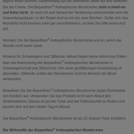
täglich einen dünnen Salbenstrang auf die betroffene Stelle auf und verteilen
®
Sie die Creme. Die Bepanthen
Antiseptische Wundcreme
zieht schnell ein
und fettet nicht
. Je nach Art und Verlauf der Verletzung unterscheidet sich die
Anwendungsdauer; in der Regel sind es ein bis zwei Wochen. Sollte sich das
Wundbild nicht bessern oder gar verschlimmern, suchen Sie bitte einen Arzt
auf.
®
Wenden Sie die Bepanthen
Antiseptische Wundcreme erst an, wenn die
Wunde nicht mehr nässt.
Hinweis für Schwangere und Stillende: Aktuell liegen keine klinischen Daten
®
über die Anwendung der Bepanthen
Antiseptischen Wundcreme in
Schwangerschaft und Stillzeit vor. Von einer großflächigen Anwendung ist
abzuraten; Stillende sollten die Wundcreme nicht im Bereich der Brust
verwenden.
®
Bewahren Sie die Bepanthen
Antiseptische Wundcreme außer Reichweite
von Kindern auf. Verwenden Sie das Produkt nicht nach Ablauf des
Verfallsdatums. Dieses ist auf der Tube und der Faltschachtel zu finden und
bezieht sich auf den letzten Tag im Monat.
®
Die Bepanthen
Antiseptische Wundcreme ist als 20 Gramm Tube erhältlich.
®
Die Wirkstoffe der Bepanthen
Antiseptischen Wundcreme