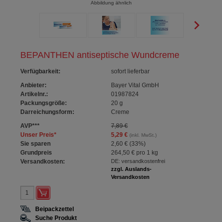
Abbildung ähnlich
BEPANTHEN antiseptische Wundcreme
Verfügbarkeit
:
sofort lieferbar
Anbieter:
Bayer Vital GmbH
Artikelnr.:
01987824
Packungsgröße:
20
g
Darreichungsform:
Creme
AVP
***
7,89 €
Unser Preis
*
5,29 €
(inkl. MwSt.)
Sie sparen
2,60 €
(
33%
)
Grundpreis
264,50 €
pro 1 kg
Versandkosten:
DE: versandkostenfrei
zzgl. Auslands-
Versandkosten
Beipackzettel
Suche Produkt