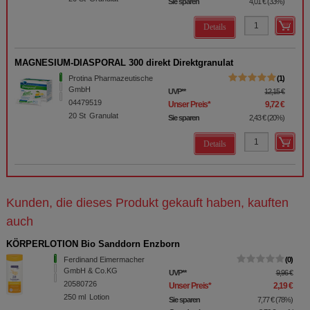
Sie sparen
4,01 €
(
33%
)
Details
MAGNESIUM-DIASPORAL 300 direkt Direktgranulat
Protina Pharmazeutische
1
GmbH
UVP
**
12,15 €
04479519
Unser Preis
*
9,72 €
20
St
Granulat
Sie sparen
2,43 €
(
20%
)
Details
Kunden, die dieses Produkt gekauft haben, kauften
auch
KÖRPERLOTION Bio Sanddorn Enzborn
Ferdinand Eimermacher
0
GmbH & Co.KG
UVP
**
9,96 €
20580726
Unser Preis
*
2,19 €
250
ml
Lotion
Sie sparen
7,77 €
(
78%
)