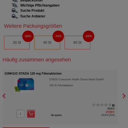
Beipackzettel
Wichtige Pflichtangaben
Suche Produkt
Suche Anbieter
Weitere Packungsgrößen
20%
70%
25%
20 St
40 St
60 St
Häufig zusammen angesehen
GINKGO STADA 120 mg Filmtabletten
BIOL
STADA Consumer Health Deutschland GmbH
120
St
Filmtabletten
0
90,01 €
27,00 €
Sie sparen
63,01 €
(
70%
)