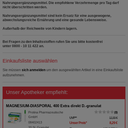
Nahrungsergänzungsmittel. Die empfohlene Verzehrmenge pro Tag darf
nicht überschritten werden.
Nahrungsergänzungsmittel sind kein Ersatz für eine ausgewogene,
abwechslungsreiche Ernährung und eine gesunde Lebensweise.
Außerhalb der Reichweite von Kindern lagern.
Bei Fragen zu den Inhaltsstoffen rufen Sie uns bitte kostenfrei
unter 0800 - 10 11 422 an.
Einkaufsliste auswählen
Sie müssen
sich anmelden
um den ausgewählten Artikel in eine Einkaufsliste
aufzunehmen.
Unser Apotheker empfiehlt:
MAGNESIUM-DIASPORAL 400 Extra direkt D.-granulat
Protina Pharmazeutische
0
GmbH
UVP
**
12,30 €
08402413
Unser Preis
*
8,29 €
20
St
Granulat