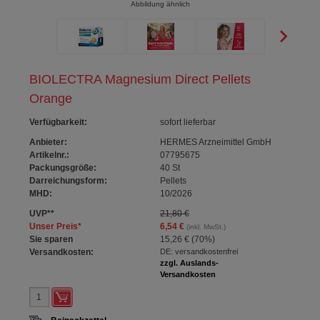
Abbildung ähnlich
BIOLECTRA Magnesium Direct Pellets
Orange
Verfügbarkeit
:
sofort lieferbar
Anbieter:
HERMES Arzneimittel GmbH
Artikelnr.:
07795675
Packungsgröße:
40
St
Darreichungsform:
Pellets
MHD:
10/2026
UVP
**
21,80 €
Unser Preis
*
6,54 €
(inkl. MwSt.)
Sie sparen
15,26 €
(
70%
)
Versandkosten:
DE: versandkostenfrei
zzgl. Auslands-
Versandkosten