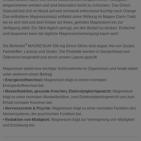
eingenommen werden und sind besonders leicht zu schlucken. Das Direct-
Granulat löst sich im Mund auf und schmeckt erfrischend fruchtig nach Orange.
Das enthaltene Magnesiumsalz entfaltet seine Wirkung im Magen-Darm-Trakt,
wo es sich löst und dem Körper als freies, gelöstes Magnesium-Ion zur
Verfügung steht. Ein Stick täglich genügt, um den Bedarf zu decken. Einfacher
und bequemer kann die tägliche Magnesiumversorgung kaum sein!
®
Die Biolectra
MAGNESIUM 300 mg Direct-Sticks sind vegan, frei von Zucker,
Farbstoffen, Lactose und Gluten. Die Produkte werden in Deutschland und
Österreich hergestellt und durch unsere Labore geprüft.
Magnesium spielt eine wichtige Schlüsselrolle im Organismus und leistet dabei
unter anderem einen Beitrag:
•
Energiestoffwechsel:
Magnesium trägt zu einem normalen
Energiestoffwechsel bei.
•
Muskelfunktion, gesunde Knochen, Elektrolytgleichgewicht:
Magnesium
trägt zu einer normalen Muskelfunktion, zum Elektrolytgleichgewicht und zum
Erhalt normaler Knochen bei.
•
Nervensystem & Psyche:
Magnesium trägt zu einer normalen Funktion des
Nervensystems, der psychischen Funktion bei.
•
Reduktion von Müdigkeit:
Magnesium trägt zur Verringerung von Müdigkeit
und Ermüdung bei.