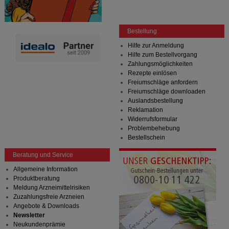
Informationen über die Art und Weise der Nutzung
unserer Website sammeln, mit deren Hilfe wir unsere
Website weiter für Sie optimieren können, den Inhalt
auf unserer Website aber auch die Werbung auf
Bestellung
Drittseiten möglichst relevant für Sie zu gestalten.
Hilfe zur Anmeldung
Bitte beachten Sie, dass Daten hierfür teilweise an
Hilfe zum Bestellvorgang
Dritte wie z.B. Google oder soziale Medien
Zahlungsmöglichkeiten
übertragen werden.
Rezepte einlösen
Freiumschläge anfordern
Freiumschläge downloaden
Auslandsbestellung
Reklamation
Widerrufsformular
Problembehebung
Bestellschein
Beratung und Service
Allgemeine Information
Produktberatung
Meldung Arzneimittelrisiken
Zuzahlungsfreie Arzneien
Angebote & Downloads
Newsletter
Neukundenprämie