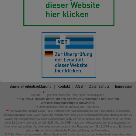
Barrierefreiheitserklärung
Kontakt
AGB
Datenschutz
Impressum
Alle mit
gekennzeichneten Felder sind Pflichtangaben.
*
inkl. MwSt. Rabatte gelten auf den Apothekenverkaufspreis und nicht für
verschreibungspflichtige Medikamente.
**
Unverbindliche Preisempfehlung des Herstellers.
***
Verkaufspreis gemäß Lauer-Taxe; verbindlicher Abrechnungspreis nach der Großen Deutschen
Spezialitätentaxe (sog. Lauer-Taxe) bei Abgabe von nicht verschreibungspflichtigen Medikamenten zu
Lasten der gesetzlichen Krankenversicherungen (z.B. bei Verschreibung des Medikaments an Kinder
unter 12 Jahren), die sich gemäß §129 Abs. 5a SGB V aus dem Abgabepreis des pharmazeutischen
Unternehmens und der Arzneimittelpreisverordnung in der Fassung zum 31.12.2003 ergibt. Es handelt
sich
nicht
um die unverbindliche Preisempfehlung des Herstellers.
****
BK: Beschaffungskosten. Diese Summe fällt zusätzlich an, da der Artikel direkt vom Hersteller