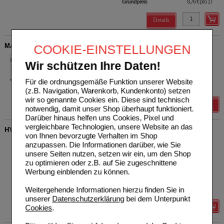
Grundpreis
8,76 €
pro 1 l
Details
MAGNESIUM 400 mg hochdosiert Kapseln
COOKIE-EINSTELLUNGEN
PharmaVital GmbH
2
Wir schützen Ihre Daten!
16850479
UVP
**
20,00 €
Unser Preis
*
16,00 €
100
St
Kapseln
Für die ordnungsgemäße Funktion unserer Website
Sie sparen
4,00 €
(
20%
)
(z.B. Navigation, Warenkorb, Kundenkonto) setzen
wir so genannte Cookies ein. Diese sind technisch
Details
notwendig, damit unser Shop überhaupt funktioniert.
Darüber hinaus helfen uns Cookies, Pixel und
vergleichbare Technologien, unsere Website an das
HYSAN Schnupfenspray
von Ihnen bevorzugte Verhalten im Shop
URSAPHARM Arzneimittel
10
anzupassen. Die Informationen darüber, wie Sie
GmbH
AVP
***
4,95 €
unsere Seiten nutzen, setzen wir ein, um den Shop
06587271
Unser Preis
*
1,48 €
zu optimieren oder z.B. auf Sie zugeschnittene
10
ml
Nasenspray
Sie sparen
3,47 €
(
70%
)
Werbung einblenden zu können.
Grundpreis
148,00 €
pro 1 l
Weitergehende Informationen hierzu finden Sie in
Max. Abgabe:
5
unserer
Datenschutzerklärung
bei dem Unterpunkt
Cookies
.
Details