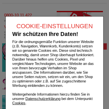
0800-10 11 422
gebührenfreie Rufnummer
COOKIE-EINSTELLUNGEN
Versandkostenfrei
innerhalb Deutschlands bei einem
Wir schützen Ihre Daten!
Mindestbestellwert von 13,99 Euro oder bei
Einsendung eines Kassenrezeptes
Für die ordnungsgemäße Funktion unserer Website
(z.B. Navigation, Warenkorb, Kundenkonto) setzen
Bewertung
wir so genannte Cookies ein. Diese sind technisch
notwendig, damit unser Shop überhaupt funktioniert.
Darüber hinaus helfen uns Cookies, Pixel und
vergleichbare Technologien, unsere Website an das
von Ihnen bevorzugte Verhalten im Shop
anzupassen. Die Informationen darüber, wie Sie
unsere Seiten nutzen, setzen wir ein, um den Shop
zu optimieren oder z.B. auf Sie zugeschnittene
Werbung einblenden zu können.
Weitergehende Informationen hierzu finden Sie in
unserer
Datenschutzerklärung
bei dem Unterpunkt
Cookies
.