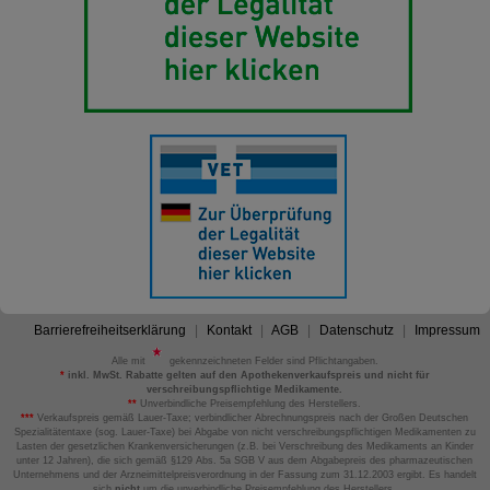
Barrierefreiheitserklärung
Kontakt
AGB
Datenschutz
Impressum
Alle mit
gekennzeichneten Felder sind Pflichtangaben.
*
inkl. MwSt. Rabatte gelten auf den Apothekenverkaufspreis und nicht für
verschreibungspflichtige Medikamente.
**
Unverbindliche Preisempfehlung des Herstellers.
***
Verkaufspreis gemäß Lauer-Taxe; verbindlicher Abrechnungspreis nach der Großen Deutschen
Spezialitätentaxe (sog. Lauer-Taxe) bei Abgabe von nicht verschreibungspflichtigen Medikamenten zu
Lasten der gesetzlichen Krankenversicherungen (z.B. bei Verschreibung des Medikaments an Kinder
unter 12 Jahren), die sich gemäß §129 Abs. 5a SGB V aus dem Abgabepreis des pharmazeutischen
Unternehmens und der Arzneimittelpreisverordnung in der Fassung zum 31.12.2003 ergibt. Es handelt
sich
nicht
um die unverbindliche Preisempfehlung des Herstellers.