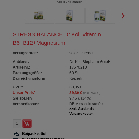
Abbildung ähnlich
STRESS BALANCE Dr.Koll Vitamin
B6+B12+Magnesium
Verfügbarkeit
:
sofort lieferbar
Anbieter:
Dr. Koll Biopharm GmbH
Artikelnr.:
17570210
Packungsgröße:
60
St
Darreichungsform:
Kapseln
UVP
**
38,85 €
Unser Preis
*
29,39 €
(inkl. MwSt.)
Sie sparen
9,46 €
(
24%
)
Versandkosten:
DE: versandkostenfrei
zzgl. Auslands-
Versandkosten
Beipackzettel