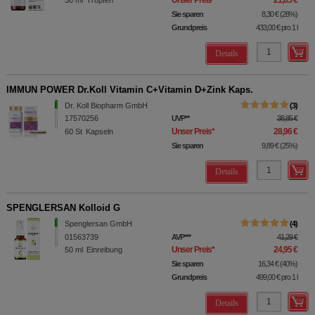
Unser Preis
*
21,65 €
50
ml
Tropfen
Sie sparen
8,30 €
(
28%
)
Grundpreis
433,00 €
pro 1 l
Details
IMMUN POWER Dr.Koll Vitamin C+Vitamin D+Zink Kaps.
Dr. Koll Biopharm GmbH
3
17570256
UVP
**
38,85 €
Unser Preis
*
28,96 €
60
St
Kapseln
Sie sparen
9,89 €
(
25%
)
Details
SPENGLERSAN Kolloid G
Spenglersan GmbH
4
01563739
AVP
***
41,29 €
Unser Preis
*
24,95 €
50
ml
Einreibung
Sie sparen
16,34 €
(
40%
)
Grundpreis
499,00 €
pro 1 l
Details