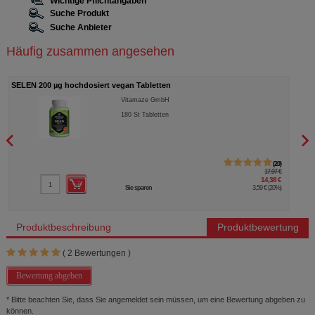
Wichtige Pflichtangaben
Suche Produkt
Suche Anbieter
Häufig zusammen angesehen
SELEN 200 µg hochdosiert vegan Tabletten
MAGN
Vitamaze GmbH
180
St
Tabletten
20
17,97 €
14,38 €
Sie sparen
3,59 €
(
20%
)
Produktbeschreibung
Produktbewertung
(
2
Bewertungen )
Bewertung abgeben
* Bitte beachten Sie, dass Sie angemeldet sein müssen, um eine Bewertung abgeben zu
können.