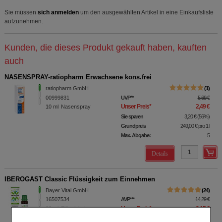
Sie müssen
sich anmelden
um den ausgewählten Artikel in eine Einkaufsliste
aufzunehmen.
Kunden, die dieses Produkt gekauft haben, kauften
auch
NASENSPRAY-ratiopharm Erwachsene kons.frei
ratiopharm GmbH
1
00999831
UVP
**
5,69 €
Unser Preis
*
2,49 €
10
ml
Nasenspray
Sie sparen
3,20 €
(
56%
)
Grundpreis
249,00 €
pro 1 l
Max. Abgabe:
5
Details
IBEROGAST Classic Flüssigkeit zum Einnehmen
Bayer Vital GmbH
24
16507534
AVP
***
14,29 €
Unser Preis
*
8,15 €
20
ml
Flüssigkeit zum
Einnehmen
Sie sparen
6,14 €
(
43%
)