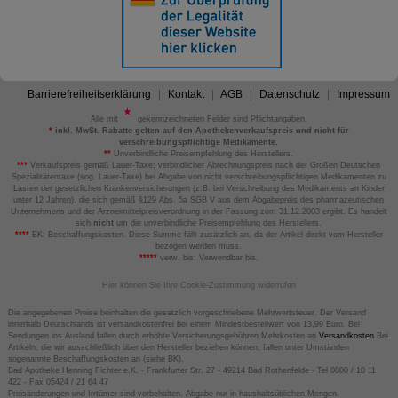
Barrierefreiheitserklärung
Kontakt
AGB
Datenschutz
Impressum
Alle mit
gekennzeichneten Felder sind Pflichtangaben.
*
inkl. MwSt. Rabatte gelten auf den Apothekenverkaufspreis und nicht für
verschreibungspflichtige Medikamente.
**
Unverbindliche Preisempfehlung des Herstellers.
***
Verkaufspreis gemäß Lauer-Taxe; verbindlicher Abrechnungspreis nach der Großen Deutschen
Spezialitätentaxe (sog. Lauer-Taxe) bei Abgabe von nicht verschreibungspflichtigen Medikamenten zu
Lasten der gesetzlichen Krankenversicherungen (z.B. bei Verschreibung des Medikaments an Kinder
unter 12 Jahren), die sich gemäß §129 Abs. 5a SGB V aus dem Abgabepreis des pharmazeutischen
Unternehmens und der Arzneimittelpreisverordnung in der Fassung zum 31.12.2003 ergibt. Es handelt
sich
nicht
um die unverbindliche Preisempfehlung des Herstellers.
****
BK: Beschaffungskosten. Diese Summe fällt zusätzlich an, da der Artikel direkt vom Hersteller
bezogen werden muss.
*****
verw. bis: Verwendbar bis.
Hier können Sie Ihre Cookie-Zustimmung widerrufen
Die angegebenen Preise beinhalten die gesetzlich vorgeschriebene Mehrwertsteuer. Der Versand
innerhalb Deutschlands ist versandkostenfrei bei einem Mindestbestellwert von 13,99 Euro. Bei
Sendungen ins Ausland fallen durch erhöhte Versicherungsgebühren Mehrkosten an
Versandkosten
Bei
Artikeln, die wir ausschließlich über den Hersteller beziehen können, fallen unter Umständen
sogenannte Beschaffungskosten an (siehe BK).
Bad Apotheke Henning Fichter e.K. - Frankfurter Str. 27 - 49214 Bad Rothenfelde - Tel 0800 / 10 11
422 - Fax 05424 / 21 64 47
Preisänderungen und Irrtümer sind vorbehalten. Abgabe nur in haushaltsüblichen Mengen.