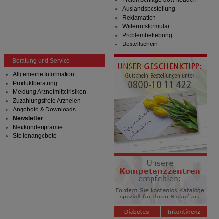
Freiumschläge downloaden
Bitte beachten Sie, dass Daten hierfür teilweise an
Auslandsbestellung
Dritte wie z.B. Google oder soziale Medien
Reklamation
übertragen werden.
Widerrufsformular
Problembehebung
Bestellschein
Beratung und Service
Allgemeine Information
Produktberatung
Meldung Arzneimittelrisiken
Zuzahlungsfreie Arzneien
Angebote & Downloads
Newsletter
Neukundenprämie
Stellenangebote