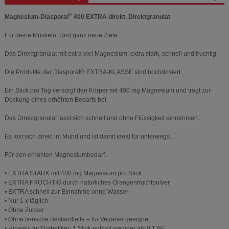
®
Magnesium-Diasporal
400 EXTRA direkt, Direktgranulat
Für deine Muskeln. Und ganz neue Ziele.
Das Direktgranulat mit extra viel Magnesium: extra stark, schnell und fruchtig.
Die Produkte der Diasporal® EXTRA-KLASSE sind hochdosiert.
Ein Stick pro Tag versorgt den Körper mit 400 mg Magnesium und trägt zur
Deckung eines erhöhten Bedarfs bei.
Das Direktgranulat lässt sich schnell und ohne Flüssigkeit einnehmen.
Es löst sich direkt im Mund und ist damit ideal für unterwegs.
Für den erhöhten Magnesiumbedarf.
• EXTRA STARK mit 400 mg Magnesium pro Stick
• EXTRA FRUCHTIG durch natürliches Orangenfruchtpulver
• EXTRA schnell zur Einnahme ohne Wasser
• Nur 1 x täglich
• Ohne Zucker
• Ohne tierische Bestandteile – für Veganer geeignet
• Hinweis für Diabetiker: 1 Stick enthält weniger als 0,1 BE