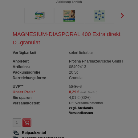
Abbildung ähnlich
MAGNESIUM-DIASPORAL 400 Extra direkt
D.-granulat
Verfügbarkeit
:
sofort lieferbar
Anbieter:
Protina Pharmazeutische GmbH
Artikelnr.:
08402413
Packungsgröße:
20
St
Darreichungsform:
Granulat
UVP
**
12,30 €
Unser Preis
*
8,29 €
(inkl. MwSt.)
Sie sparen
4,01 €
(
33%
)
Versandkosten:
DE: versandkostenfrei
zzgl. Auslands-
Versandkosten
Beipackzettel