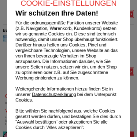
COOKIE-EINSTELLUNGEN
Grundpreis
407,50 €
pro 1 l
Wir schützen Ihre Daten!
Details
Für die ordnungsgemäße Funktion unserer Website
(z.B. Navigation, Warenkorb, Kundenkonto) setzen
BEPANTHEN Augen- und Nasensalbe
wir so genannte Cookies ein. Diese sind technisch
Bayer Vital GmbH
23
notwendig, damit unser Shop überhaupt funktioniert.
01578675
AVP
***
8,78 €
Darüber hinaus helfen uns Cookies, Pixel und
Unser Preis
*
5,75 €
10
g
Augen- u. Nasensalbe
vergleichbare Technologien, unsere Website an das
von Ihnen bevorzugte Verhalten im Shop
Sie sparen
3,03 €
(
35%
)
anzupassen. Die Informationen darüber, wie Sie
Grundpreis
575,00 €
pro 1 kg
unsere Seiten nutzen, setzen wir ein, um den Shop
zu optimieren oder z.B. auf Sie zugeschnittene
Details
Werbung einblenden zu können.
Weitergehende Informationen hierzu finden Sie in
unserer
Datenschutzerklärung
bei dem Unterpunkt
0800-10 11 422
Cookies
.
gebührenfreie Rufnummer
Versandkostenfrei
Bitte wählen Sie nachfolgend aus, welche Cookies
gesetzt werden dürfen, und bestätigen Sie dies durch
innerhalb Deutschlands bei einem
"Auswahl bestätigen" oder akzeptieren Sie alle
Mindestbestellwert von 13,99 Euro oder bei
Einsendung eines Kassenrezeptes
Cookies durch "Alles akzeptieren":
Bewertung