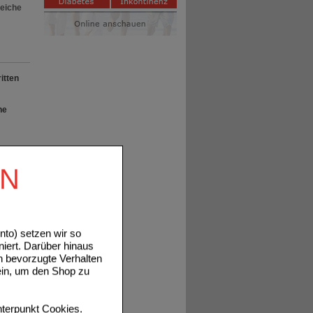
reiche
itten
he
EN
to) setzen wir so
en.
niert. Darüber hinaus
n bevorzugte Verhalten
ein, um den Shop zu
terpunkt
Cookies
.