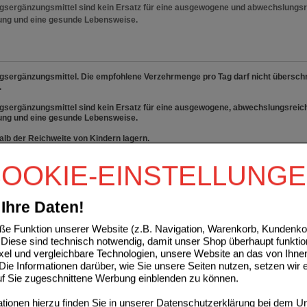
sergänzungsmittel sind kein Ersatz für eine ausgewogene und abwechslungs
ung und eine gesunde Lebensweise.
sergänzungsmittel. Die empfohlene Verzehrmenge pro Tag darf nicht überschr
.
sergänzungsmittel sind kein Ersatz für eine ausgewogene, abwechslungsreic
ung und eine gesunde Lebensweise.
lb der Reichweite von Kindern lagern.
OOKIE-EINSTELLUNG
gen zu den Inhaltsstoffen rufen Sie uns bitte kostenfrei
800 - 10 11 422 an.
Ihre Daten!
ufsliste auswählen
e Funktion unserer Website (z.B. Navigation, Warenkorb, Kundenkon
ssen
sich anmelden
um den ausgewählten Artikel in eine Einkaufsliste aufzunehm
Diese sind technisch notwendig, damit unser Shop überhaupt funktio
ixel und vergleichbare Technologien, unsere Website an das von Ihne
ie Informationen darüber, wie Sie unsere Seiten nutzen, setzen wir 
n, die dieses Produkt gekauft haben, kauften auch
auf Sie zugeschnittene Werbung einblenden zu können.
RAPHAN Brokkoli+C 50/500 mg Kapseln
ionen hierzu finden Sie in unserer
Datenschutzerklärung
bei dem Un