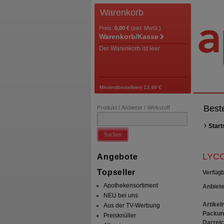
Warenkorb
Preis:
0,00 €
(inkl. MwSt.)
Warenkorb/Kasse
Der Warenkorb ist leer
Mindestbestellwert 13,99 €
Best
Produkt / Anbieter / Wirkstoff
Start
Suchen
LYCO
Angebote
Topseller
Verfügb
Apothekensortiment
Anbiete
NEU bei uns
Artikeln
Aus der TV-Werbung
Packun
Preisknüller
Darrei