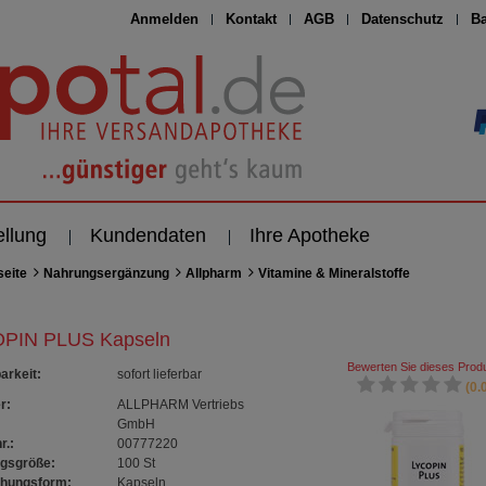
Anmelden
Kontakt
AGB
Datenschutz
Ba
ellung
Kundendaten
Ihre Apotheke
seite
Nahrungsergänzung
Allpharm
Vitamine & Mineralstoffe
PIN PLUS Kapseln
Bewerten Sie dieses Produ
arkeit
:
sofort lieferbar
(0.0
r:
ALLPHARM Vertriebs
GmbH
r.:
00777220
gsgröße:
100
St
chungsform:
Kapseln