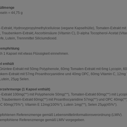
Füllmenge
seln = 44,75 g
-Extrakt, Hydroxypropylmethylcellulose (vegane Kapselhülle), Tomaten-Extrakt mit
, Traubenkern-Extrakt, Ascorbinsäure (Vitamin C), D-alpha Tocopherol-Acetat (Vita
e, Lutein, Trennmittel Siliciumdioxid.
rempfehlung
ich 1 Kapsel mit etwas Flüssigkeit einnehmen.
l enthält
rüntee-Extrakt mit 50mg Polyphenole, 60mg Tomaten-Extrakt mit 6mg Lycopin, 6
kern-Extrakt mit 57mg Proanthocyanidine und 40mg OPC, 60mg Vitamin C, 12mg 
Lutein, 25μg Selen.
rzehrmenge (1 Kapsel enthält)
-Extrakt 100mg(**) mit Polyphenole 50mg(**), Tomaten-Extrakt 60mg(**) mit Lycop
, Traubenkern-Extrakt 60mg(**) mit Proanthocyanidine 57mg(**) und OPC 40mg(**)
 C 60mg(75%*), Vitamin E 12mg(100%*), Lutein 1mg(**), Selen 25μg(45%*).
pfohlenen Referenzmenge gemäß Lebensmittelinformationsverordnung (LMIV).
e empfohlene Referenzmenge gemäß LMIV vorgegeben.