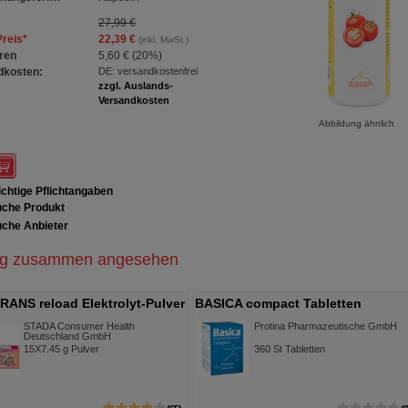
27,99 €
Preis
*
22,39 €
(inkl. MwSt.)
ren
5,60 €
(
20%
)
dkosten:
DE: versandkostenfrei
zzgl. Auslands-
Versandkosten
Abbildung ähnlich
chtige Pflichtangaben
che Produkt
che Anbieter
ig zusammen angesehen
ANS reload Elektrolyt-Pulver
BASICA compact Tabletten
Btl.
STADA Consumer Health
Protina Pharmazeutische GmbH
Deutschland GmbH
15X7.45
g
Pulver
360
St
Tabletten