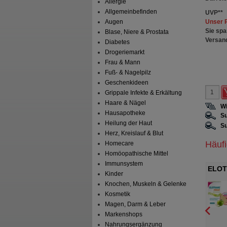
Allergie
Allgemeinbefinden
UVP
**
Unser 
Augen
Sie spa
Blase, Niere & Prostata
Versan
Diabetes
Drogeriemarkt
Frau & Mann
Fuß- & Nagelpilz
Geschenkideen
Grippale Infekte & Erkältung
Haare & Nägel
Wi
Hausapotheke
Su
Heilung der Haut
Su
Herz, Kreislauf & Blut
Häuf
Homecare
Homöopathische Mittel
Immunsystem
oad Elektrolyt-Pulver
CENTRUM für Sie 50+ Capletten
ELOTR
Kinder
tl.
Apfel 
A Consumer Health
Haleon Germany GmbH
Knochen, Muskeln & Gelenke
schland GmbH
60
St
Kosmetik
.57
g
Beutel
Magen, Darm & Leber
Markenshops
Nahrungsergänzung