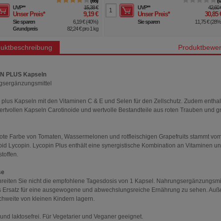
65
UVP
**
15,38 €
UVP
**
42,60 
Unser Preis
*
9,19 €
Unser Preis
*
30,85 
Sie sparen
6,19 €
(
40%
)
Sie sparen
11,75 €
(
28
Grundpreis
82,24 €
pro 1 kg
uktbeschreibung
Produktbewer
N PLUS Kapseln
gsergänzungsmittel
 plus Kapseln mit den Vitaminen C & E und Selen für den Zellschutz. Zudem entha
ertvollen Kapseln Carotinoide und wertvolle Bestandteile aus roten Trauben und 
frote Farbe von Tomaten, Wassermelonen und rotfleischigen Grapefruits stammt vo
oid Lycopin. Lycopin Plus enthält eine synergistische Kombination an Vitaminen u
toffen.
se
reiten Sie nicht die empfohlene Tagesdosis von 1 Kapsel. Nahrungsergänzungsmit
ls Ersatz für eine ausgewogene und abwechslungsreiche Ernährung zu sehen. Auß
chweite von kleinen Kindern lagern.
 und laktosefrei. Für Vegetarier und Veganer geeignet.