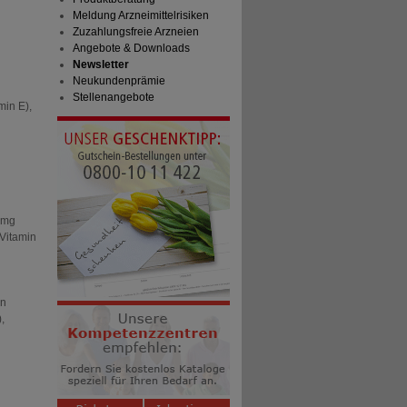
Meldung Arzneimittelrisiken
Zuzahlungsfreie Arzneien
Angebote & Downloads
Newsletter
Neukundenprämie
Stellenangebote
min E),
0mg
Vitamin
in
,