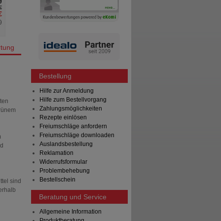
0
5
€
UVP
**
46,80 €
UVP
**
€
Unser Preis
*
33,69 €
Unser Preis
*
%
)
Sie sparen
13,11 €
(
28%
)
Sie sparen
tung
Bestellung
Hilfe zur Anmeldung
Hilfe zum Bestellvorgang
lten
Zahlungsmöglichkeiten
grünem
Rezepte einlösen
Freiumschläge anfordern
Freiumschläge downloaden
m
Auslandsbestellung
nd
Reklamation
Widerrufsformular
Problembehebung
Bestellschein
tel sind
erhalb
Beratung und Service
Allgemeine Information
Produktberatung