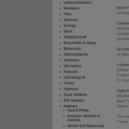
Laktoseintoleranz
Netto-
Melatonin
100 Kap
Pilze
Senioren
Zutaten
Energie
Grüntee
Sport
Lycopin
Vitalität & Kraft
Selenhef
Einschlafen & Jetlag
Biotanicals
Verzeh
1x tägl
JAB biopharma
Sanhelios
1 Kapse
Vita Natura
100mg G
Panaceo
Trauben
Gall Always fit
E, 1mg 
Trivital
Vitamaze
Tagesve
Raab Vitalfood
Grüntee
BSF Nutrition
6mg(**)
Vitamin
Allpharm
Haut & Pflege
Knochen, Muskeln &
*der em
Gelenke
**kein
Nerven & Entspannung