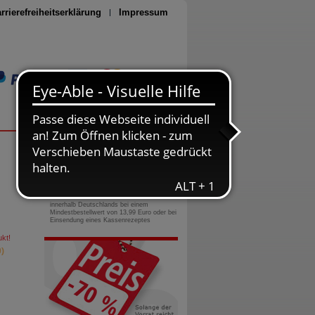
rrierefreiheitserklärung
Impressum
Seite drucken
0800-10 11 422
gebührenfreie Rufnummer
Versandkostenfrei
innerhalb Deutschlands bei einem
Mindestbestellwert von 13,99 Euro oder bei
Einsendung eines Kassenrezeptes
kt!
)