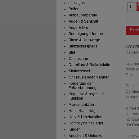
62
21
sonstiges
15,38 €
UVP
**
34,99 €
 Preis
*
9,19 €
Unser Preis
*
27,99 €
Pollen
aren
6,19 €
(
40%
)
Sie sparen
7,00 €
(
20%
)
Aufbaupräparate
preis
80,93 €
pro 1 kg
Augen & Sehkraft
Auge & Ohr
Prod
Beruhigung, Unruhe
Blase & Harnwege
Blutzuckerspiegel
LYCOPI
Nahrun
Blut
Cholesterin
Lycopin
Darmflora & Ballaststoffe
diese w
Stoffwechsel
Tee.
für Frauen oder Männer
Förderung der
Die tie
Fettverbrennung
Carotin
Kognitive & psychische
Minerals
Funktion
Muskelfunktion
Hinwei
Haut, Haar, Nägel
Übersch
Herz & Herzfunktion
nicht a
Homocysteinspiegel
der Rei
Kinder
Knochen & Gelenke
Gluten-