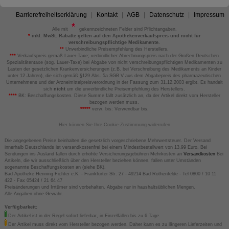
Barrierefreiheitserklärung
Kontakt
AGB
Datenschutz
Impressum
Alle mit
gekennzeichneten Felder sind Pflichtangaben.
*
inkl. MwSt. Rabatte gelten auf den Apothekenverkaufspreis und nicht für
verschreibungspflichtige Medikamente.
**
Unverbindliche Preisempfehlung des Herstellers.
***
Verkaufspreis gemäß Lauer-Taxe; verbindlicher Abrechnungspreis nach der Großen Deutschen
Spezialitätentaxe (sog. Lauer-Taxe) bei Abgabe von nicht verschreibungspflichtigen Medikamenten zu
Lasten der gesetzlichen Krankenversicherungen (z.B. bei Verschreibung des Medikaments an Kinder
unter 12 Jahren), die sich gemäß §129 Abs. 5a SGB V aus dem Abgabepreis des pharmazeutischen
Unternehmens und der Arzneimittelpreisverordnung in der Fassung zum 31.12.2003 ergibt. Es handelt
sich
nicht
um die unverbindliche Preisempfehlung des Herstellers.
****
BK: Beschaffungskosten. Diese Summe fällt zusätzlich an, da der Artikel direkt vom Hersteller
bezogen werden muss.
*****
verw. bis: Verwendbar bis.
Hier können Sie Ihre Cookie-Zustimmung widerrufen
Die angegebenen Preise beinhalten die gesetzlich vorgeschriebene Mehrwertsteuer. Der Versand
innerhalb Deutschlands ist versandkostenfrei bei einem Mindestbestellwert von 13,99 Euro. Bei
Sendungen ins Ausland fallen durch erhöhte Versicherungsgebühren Mehrkosten an
Versandkosten
Bei
Artikeln, die wir ausschließlich über den Hersteller beziehen können, fallen unter Umständen
sogenannte Beschaffungskosten an (siehe BK).
Bad Apotheke Henning Fichter e.K. - Frankfurter Str. 27 - 49214 Bad Rothenfelde - Tel 0800 / 10 11
422 - Fax 05424 / 21 64 47
Preisänderungen und Irrtümer sind vorbehalten. Abgabe nur in haushaltsüblichen Mengen.
Alle Angaben ohne Gewähr.
Verfügbarkeit:
Der Artikel ist in der Regel sofort lieferbar, in Einzelfällen bis zu 6 Tage.
Der Artikel muss direkt vom Hersteller bezogen werden. Daher kann es zu längeren Lieferzeiten und