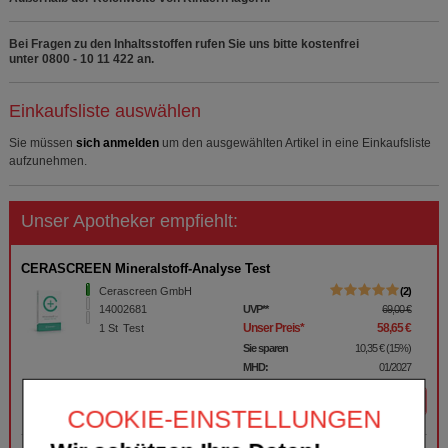
Bei Fragen zu den Inhaltsstoffen rufen Sie uns bitte kostenfrei
unter 0800 - 10 11 422 an.
Einkaufsliste auswählen
Sie müssen
sich anmelden
um den ausgewählten Artikel in eine Einkaufsliste
aufzunehmen.
Unser Apotheker empfiehlt:
CERASCREEN Mineralstoff-Analyse Test
Cerascreen GmbH
2
14002681
UVP
**
69,00 €
Unser Preis
*
58,65 €
1
St
Test
Sie sparen
10,35 €
(
15%
)
MHD:
01/2027
Details
COOKIE-EINSTELLUNGEN