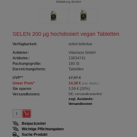
Abbildung ähnlich
SELEN 200 µg hochdosiert vegan Tabletten
Verfügbarkeit
:
sofort lieferbar
Anbieter:
Vitamaze GmbH
Artikelnr.:
13834741
Packungsgröße:
180
St
Darreichungsform:
Tabletten
UVP
**
17,97 €
Unser Preis
*
14,38 €
(inkl. MwSt.)
Sie sparen
3,59 €
(
20%
)
Versandkosten:
DE: versandkostenfrei
zzgl. Auslands-
Versandkosten
Beipackzettel
Wichtige Pflichtangaben
Suche Produkt