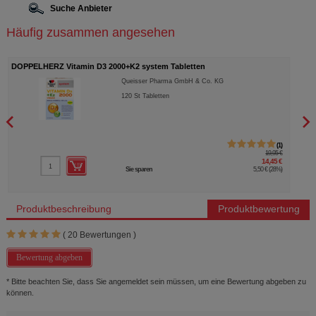
Suche Anbieter
Häufig zusammen angesehen
DOPPELHERZ Vitamin D3 2000+K2 system Tabletten
DOPP
Queisser Pharma GmbH & Co. KG
120
St
Tabletten
1
19,95 €
14,45 €
Sie sparen
5,50 €
(
28%
)
Produktbeschreibung
Produktbewertung
(
20
Bewertungen )
Bewertung abgeben
* Bitte beachten Sie, dass Sie angemeldet sein müssen, um eine Bewertung abgeben zu
können.