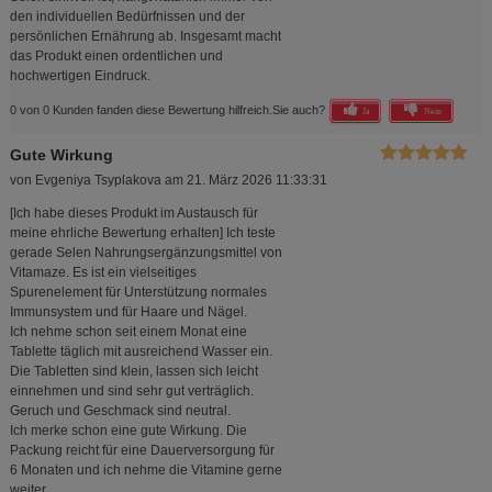
den individuellen Bedürfnissen und der
persönlichen Ernährung ab. Insgesamt macht
das Produkt einen ordentlichen und
hochwertigen Eindruck.
0 von 0 Kunden fanden diese Bewertung hilfreich.
Sie auch?
Ja
Nein
Gute Wirkung
von
Evgeniya Tsyplakova
am
21. März 2026 11:33:31
[Ich habe dieses Produkt im Austausch für
meine ehrliche Bewertung erhalten] Ich teste
gerade Selen Nahrungsergänzungsmittel von
Vitamaze. Es ist ein vielseitiges
Spurenelement für Unterstützung normales
Immunsystem und für Haare und Nägel.
Ich nehme schon seit einem Monat eine
Tablette täglich mit ausreichend Wasser ein.
Die Tabletten sind klein, lassen sich leicht
einnehmen und sind sehr gut verträglich.
Geruch und Geschmack sind neutral.
Ich merke schon eine gute Wirkung. Die
Packung reicht für eine Dauerversorgung für
6 Monaten und ich nehme die Vitamine gerne
weiter.