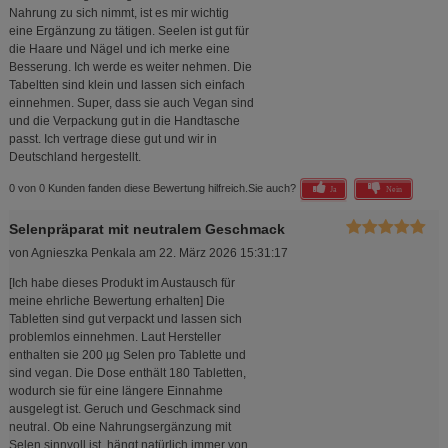
Nahrung zu sich nimmt, ist es mir wichtig
eine Ergänzung zu tätigen. Seelen ist gut für
die Haare und Nägel und ich merke eine
Besserung. Ich werde es weiter nehmen. Die
Tabeltten sind klein und lassen sich einfach
einnehmen. Super, dass sie auch Vegan sind
und die Verpackung gut in die Handtasche
passt. Ich vertrage diese gut und wir in
Deutschland hergestellt.
0 von 0 Kunden fanden diese Bewertung hilfreich.
Sie auch?
Ja
Nein
Selenpräparat mit neutralem Geschmack
von
Agnieszka Penkala
am
22. März 2026 15:31:17
[Ich habe dieses Produkt im Austausch für
meine ehrliche Bewertung erhalten] Die
Tabletten sind gut verpackt und lassen sich
problemlos einnehmen. Laut Hersteller
enthalten sie 200 µg Selen pro Tablette und
sind vegan. Die Dose enthält 180 Tabletten,
wodurch sie für eine längere Einnahme
ausgelegt ist. Geruch und Geschmack sind
neutral. Ob eine Nahrungsergänzung mit
Selen sinnvoll ist, hängt natürlich immer von