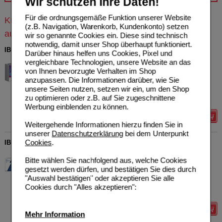
Wir schützen Ihre Daten!
Für die ordnungsgemäße Funktion unserer Website
Kunden, die dieses Produkt gekauft haben, kauften
(z.B. Navigation, Warenkorb, Kundenkonto) setzen
auch
wir so genannte Cookies ein. Diese sind technisch
notwendig, damit unser Shop überhaupt funktioniert.
IBUPROFEN Heumann Schmerztabletten 400 mg
Darüber hinaus helfen uns Cookies, Pixel und
vergleichbare Technologien, unsere Website an das
HEUMANN PHARMA GmbH
6
& Co. Generica KG
von Ihnen bevorzugte Verhalten im Shop
UVP
**
11,84 €
07728561
anzupassen. Die Informationen darüber, wie Sie
Unser Preis
*
2,49 €
50
St
Filmtabletten
unsere Seiten nutzen, setzen wir ein, um den Shop
Sie sparen
9,35 €
(
79%
)
zu optimieren oder z.B. auf Sie zugeschnittene
Max. Abgabe:
2
Werbung einblenden zu können.
Details
Weitergehende Informationen hierzu finden Sie in
unserer
Datenschutzerklärung
bei dem Unterpunkt
Cookies
.
IBUARISTO akut 400 mg Filmtabletten
Aristo Pharma GmbH
3
Bitte wählen Sie nachfolgend aus, welche Cookies
16160295
AVP
***
7,96 €
gesetzt werden dürfen, und bestätigen Sie dies durch
Unser Preis
*
2,38 €
50
St
Filmtabletten
"Auswahl bestätigen" oder akzeptieren Sie alle
Sie sparen
5,58 €
(
70%
)
Cookies durch "Alles akzeptieren":
Max. Abgabe:
2
Details
Mehr Information