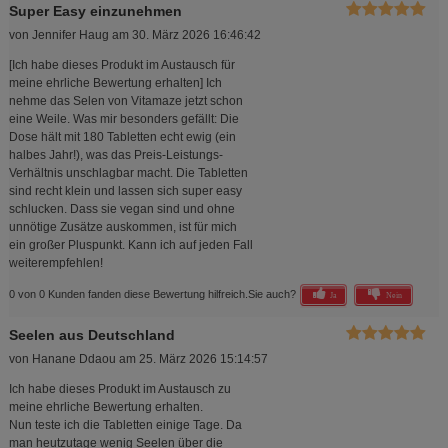
Super Easy einzunehmen
von
Jennifer Haug
am
30. März 2026 16:46:42
[Ich habe dieses Produkt im Austausch für
meine ehrliche Bewertung erhalten] ​Ich
nehme das Selen von Vitamaze jetzt schon
eine Weile. Was mir besonders gefällt: Die
Dose hält mit 180 Tabletten echt ewig (ein
halbes Jahr!), was das Preis-Leistungs-
Verhältnis unschlagbar macht. Die Tabletten
sind recht klein und lassen sich super easy
schlucken. Dass sie vegan sind und ohne
unnötige Zusätze auskommen, ist für mich
ein großer Pluspunkt. Kann ich auf jeden Fall
weiterempfehlen!
0 von 0 Kunden fanden diese Bewertung hilfreich.
Sie auch?
Ja
Nein
Seelen aus Deutschland
von
Hanane Ddaou
am
25. März 2026 15:14:57
Ich habe dieses Produkt im Austausch zu
meine ehrliche Bewertung erhalten.
Nun teste ich die Tabletten einige Tage. Da
man heutzutage wenig Seelen über die