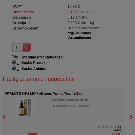
UVP
**
15,38 €
Unser Preis
*
9,19 €
(inkl. MwSt.)
Sie sparen
6,19 €
(
40%
)
Grundpreis
80,93 €
pro 1 kg
Versandkosten:
DE: versandkostenfrei
zzgl. Auslands-
Versandkosten
Wichtige Pflichtangaben
Suche Produkt
Suche Anbieter
Häufig zusammen angesehen
VITAMIN D3+K2 MK-7 all trans Family Tropf.z.Einn.
SHIL
ZeinPharma Germany GmbH
20
ml
Tropfen zum Einnehmen
0
14,95 €
11,19 €