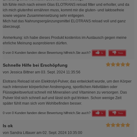
Ich fühle mich nach einem Glas ELOTRANS reload fitter und erholter, und da
ich mich glutenfrei ernähren muss, kommt mir die gluten- und laktosefreie
sowie vegane Zusammensetzung sehr entgegen.
Mich hat das Nahrungsergänzungsmittel ELOTRANS reload voll und ganz
überzeugt.
Anmerkung: ich habe dieses Produkt kostenlos im Austausch gegen meine
ehrliche Meinung ausprobieren dürfen.
0 von 0 Kunden fanden diese Bewertung hilfreich.
Sie auch?
Ja
Nein
Schnelle Hilfe bei Erschöpfung
von
Jessica Bittner
am
03. Sept. 2024 11:35:56
Elotrans Reload ist ein Elektrolyt-Pulver, das entwickelt wurde, um den Körper
nach intensiver körperlicher Anstrengung, sportlichen Aktivitäten oder
Flüssigkeitsverlust schnell mit Mineralien und Vitaminen zu versorgen. Das
Pulver löst sich schnell auf und lässt sich gut trinken. Schon wenige Zeit
später fühlt man sich vom Wohlbefinden besser.
0 von 0 Kunden fanden diese Bewertung hilfreich.
Sie auch?
Ja
Nein
Is ok
von
Sandra Littauer
am
02. Sept. 2024 10:35:00