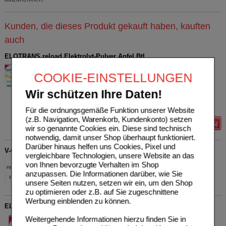
Kunden, die dieses Produkt gekauft haben, kauften
auch
ELOTRANS reload Elektrolyt-Pulver Apfel Btl.
STADA Consumer Health
65
COOKIE-EINSTELLUNGEN
Deutschland GmbH
UVP
**
15,38 €
19268573
Unser Preis
*
9,19 €
Wir schützen Ihre Daten!
15X7.45
g
Pulver
Sie sparen
6,19 €
(
40%
)
Grundpreis
82,24 €
pro 1 kg
Für die ordnungsgemäße Funktion unserer Website
(z.B. Navigation, Warenkorb, Kundenkonto) setzen
Details
wir so genannte Cookies ein. Diese sind technisch
notwendig, damit unser Shop überhaupt funktioniert.
Darüber hinaus helfen uns Cookies, Pixel und
V-ONPACK ELOTRANS PROTEINSCHAKER
vergleichbare Technologien, unsere Website an das
STADA Consumer Health
von Ihnen bevorzugte Verhalten im Shop
Deutschland GmbH
anzupassen. Die Informationen darüber, wie Sie
1
St
80062274
unsere Seiten nutzen, setzen wir ein, um den Shop
zu optimieren oder z.B. auf Sie zugeschnittene
Werbung einblenden zu können.
ELOTRANS Pulver
STADA Consumer Health
2
Weitergehende Informationen hierzu finden Sie in
Deutschland GmbH