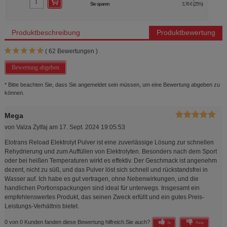
Sie sparen
3,76 €
(
25%
)
Produktbeschreibung
Produktbewertung
(
62
Bewertungen )
Bewertung abgeben
* Bitte beachten Sie, dass Sie angemeldet sein müssen, um eine Bewertung abgeben zu
können.
Mega
von
Valza Zylfaj
am
17. Sept. 2024 19:05:53
Elotrans Reload Elektrolyt Pulver ist eine zuverlässige Lösung zur schnellen
Rehydrierung und zum Auffüllen von Elektrolyten. Besonders nach dem Sport
oder bei heißen Temperaturen wirkt es effektiv. Der Geschmack ist angenehm
dezent, nicht zu süß, und das Pulver löst sich schnell und rückstandsfrei in
Wasser auf. Ich habe es gut vertragen, ohne Nebenwirkungen, und die
handlichen Portionspackungen sind ideal für unterwegs. Insgesamt ein
empfehlenswertes Produkt, das seinen Zweck erfüllt und ein gutes Preis-
Leistungs-Verhältnis bietet.
0 von 0 Kunden fanden diese Bewertung hilfreich.
Sie auch?
Ja
Nein