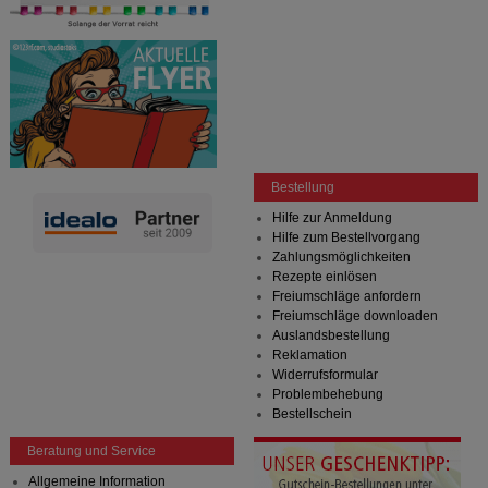
betreiben.
Statistik & Tracking:
Hierüber lassen sich
Informationen über die Art und Weise der Nutzung
unserer Website sammeln, mit deren Hilfe wir unsere
Website weiter für Sie optimieren können, den Inhalt
auf unserer Website aber auch die Werbung auf
Drittseiten möglichst relevant für Sie zu gestalten.
Bitte beachten Sie, dass Daten hierfür teilweise an
Dritte wie z.B. Google oder soziale Medien
Bestellung
übertragen werden.
Hilfe zur Anmeldung
Hilfe zum Bestellvorgang
Zahlungsmöglichkeiten
Rezepte einlösen
Freiumschläge anfordern
Freiumschläge downloaden
Auslandsbestellung
Reklamation
Widerrufsformular
Problembehebung
Bestellschein
Beratung und Service
Allgemeine Information