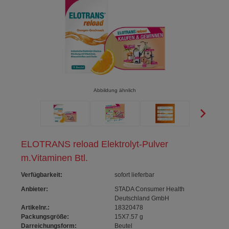
Abbildung ähnlich
ELOTRANS reload Elektrolyt-Pulver
m.Vitaminen Btl.
Verfügbarkeit
:
sofort lieferbar
Anbieter:
STADA Consumer Health
Deutschland GmbH
Artikelnr.:
18320478
Packungsgröße:
15X7.57
g
Darreichungsform:
Beutel