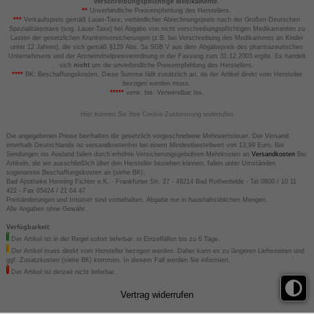
verschreibungspflichtige Medikamente.
**
Unverbindliche Preisempfehlung des Herstellers.
***
Verkaufspreis gemäß Lauer-Taxe; verbindlicher Abrechnungspreis nach der Großen Deutschen
Spezialitätentaxe (sog. Lauer-Taxe) bei Abgabe von nicht verschreibungspflichtigen Medikamenten zu
Lasten der gesetzlichen Krankenversicherungen (z.B. bei Verschreibung des Medikaments an Kinder
unter 12 Jahren), die sich gemäß §129 Abs. 5a SGB V aus dem Abgabepreis des pharmazeutischen
Unternehmens und der Arzneimittelpreisverordnung in der Fassung zum 31.12.2003 ergibt. Es handelt
sich
nicht
um die unverbindliche Preisempfehlung des Herstellers.
****
BK: Beschaffungskosten. Diese Summe fällt zusätzlich an, da der Artikel direkt vom Hersteller
bezogen werden muss.
*****
verw. bis: Verwendbar bis.
Hier können Sie Ihre Cookie-Zustimmung widerrufen
Die angegebenen Preise beinhalten die gesetzlich vorgeschriebene Mehrwertsteuer. Der Versand
innerhalb Deutschlands ist versandkostenfrei bei einem Mindestbestellwert von 13,99 Euro. Bei
Sendungen ins Ausland fallen durch erhöhte Versicherungsgebühren Mehrkosten an
Versandkosten
Bei
Artikeln, die wir ausschließlich über den Hersteller beziehen können, fallen unter Umständen
sogenannte Beschaffungskosten an (siehe BK).
Bad Apotheke Henning Fichter e.K. - Frankfurter Str. 27 - 49214 Bad Rothenfelde - Tel 0800 / 10 11
422 - Fax 05424 / 21 64 47
Preisänderungen und Irrtümer sind vorbehalten. Abgabe nur in haushaltsüblichen Mengen.
Alle Angaben ohne Gewähr.
Verfügbarkeit:
Der Artikel ist in der Regel sofort lieferbar, in Einzelfällen bis zu 6 Tage.
Der Artikel muss direkt vom Hersteller bezogen werden. Daher kann es zu längeren Lieferzeiten und
ggf. Zusatzkosten (siehe BK) kommen. In diesem Fall werden Sie informiert.
Der Artikel ist derzeit nicht lieferbar.
Vertrag widerrufen