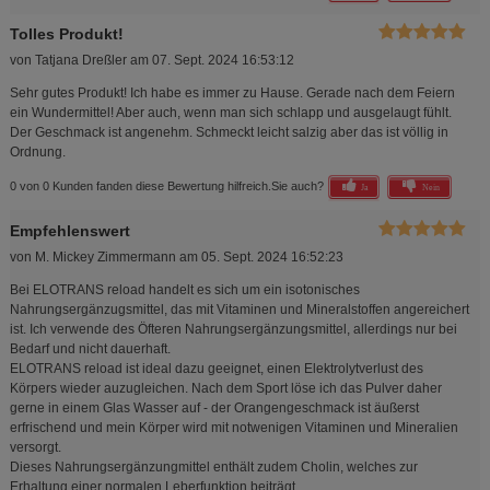
Tolles Produkt!
von
Tatjana Dreßler
am
07. Sept. 2024 16:53:12
Sehr gutes Produkt! Ich habe es immer zu Hause. Gerade nach dem Feiern
ein Wundermittel! Aber auch, wenn man sich schlapp und ausgelaugt fühlt.
Der Geschmack ist angenehm. Schmeckt leicht salzig aber das ist völlig in
Ordnung.
0 von 0 Kunden fanden diese Bewertung hilfreich.
Sie auch?
Ja
Nein
Empfehlenswert
von
M. Mickey Zimmermann
am
05. Sept. 2024 16:52:23
Bei ELOTRANS reload handelt es sich um ein isotonisches
Nahrungsergänzugsmittel, das mit Vitaminen und Mineralstoffen angereichert
ist. Ich verwende des Öfteren Nahrungsergänzungsmittel, allerdings nur bei
Bedarf und nicht dauerhaft.
ELOTRANS reload ist ideal dazu geeignet, einen Elektrolytverlust des
Körpers wieder auzugleichen. Nach dem Sport löse ich das Pulver daher
gerne in einem Glas Wasser auf - der Orangengeschmack ist äußerst
erfrischend und mein Körper wird mit notwenigen Vitaminen und Mineralien
versorgt.
Dieses Nahrungsergänzungmittel enthält zudem Cholin, welches zur
Erhaltung einer normalen Leberfunktion beiträgt.