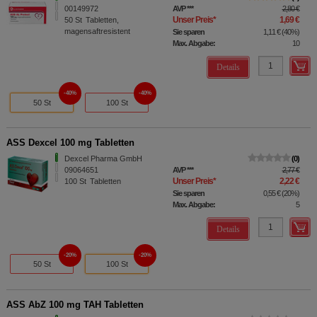
00149972
AVP
***
2,80 €
Unser Preis
*
1,69 €
50
St
Tabletten,
magensaftresistent
Sie sparen
1,11 €
(
40%
)
Max. Abgabe:
10
Details
40%
40%
50 St
100 St
ASS Dexcel 100 mg Tabletten
Dexcel Pharma GmbH
0
09064651
AVP
***
2,77 €
Unser Preis
*
2,22 €
100
St
Tabletten
Sie sparen
0,55 €
(
20%
)
Max. Abgabe:
5
Details
20%
20%
50 St
100 St
ASS AbZ 100 mg TAH Tabletten