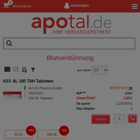
0
Anmelden
Warenkorb
Blutverdünnung
pro Seite
ASS AL 100 TAH Tabletten
ALIUD Pharma GmbH
2
03024202
AVP
***
2,80 €
Unser Preis
*
1,65 €
100
St
Tabletten
Sie sparen
1,15 €
(
41%
)
Max. Abgabe:
5
Details
28%
41%
50 St
100 St