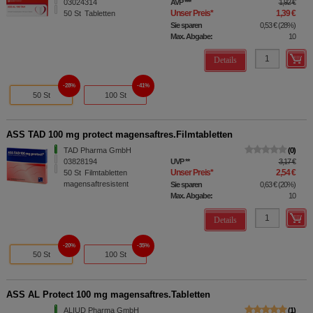
03024314
AVP
***
1,92 €
Unser Preis
*
1,39 €
50
St
Tabletten
Sie sparen
0,53 €
(
28%
)
Max. Abgabe:
10
Details
28%
41%
50 St
100 St
ASS TAD 100 mg protect magensaftres.Filmtabletten
TAD Pharma GmbH
0
03828194
UVP
**
3,17 €
Unser Preis
*
2,54 €
50
St
Filmtabletten
magensaftresistent
Sie sparen
0,63 €
(
20%
)
Max. Abgabe:
10
Details
20%
35%
50 St
100 St
ASS AL Protect 100 mg magensaftres.Tabletten
ALIUD Pharma GmbH
1