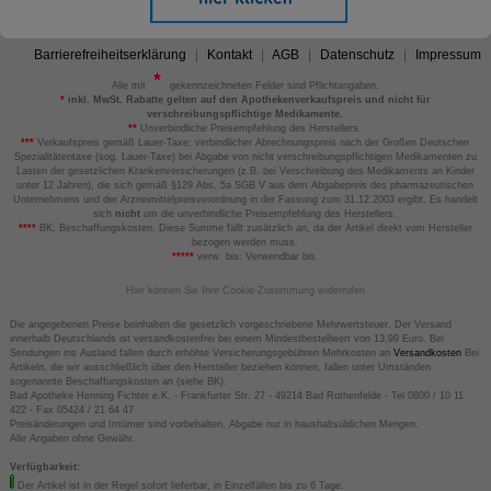
Barrierefreiheitserklärung
Kontakt
AGB
Datenschutz
Impressum
Alle mit
gekennzeichneten Felder sind Pflichtangaben.
*
inkl. MwSt. Rabatte gelten auf den Apothekenverkaufspreis und nicht für
verschreibungspflichtige Medikamente.
**
Unverbindliche Preisempfehlung des Herstellers.
***
Verkaufspreis gemäß Lauer-Taxe; verbindlicher Abrechnungspreis nach der Großen Deutschen
Spezialitätentaxe (sog. Lauer-Taxe) bei Abgabe von nicht verschreibungspflichtigen Medikamenten zu
Lasten der gesetzlichen Krankenversicherungen (z.B. bei Verschreibung des Medikaments an Kinder
unter 12 Jahren), die sich gemäß §129 Abs. 5a SGB V aus dem Abgabepreis des pharmazeutischen
Unternehmens und der Arzneimittelpreisverordnung in der Fassung zum 31.12.2003 ergibt. Es handelt
sich
nicht
um die unverbindliche Preisempfehlung des Herstellers.
****
BK: Beschaffungskosten. Diese Summe fällt zusätzlich an, da der Artikel direkt vom Hersteller
bezogen werden muss.
*****
verw. bis: Verwendbar bis.
Hier können Sie Ihre Cookie-Zustimmung widerrufen
Die angegebenen Preise beinhalten die gesetzlich vorgeschriebene Mehrwertsteuer. Der Versand
innerhalb Deutschlands ist versandkostenfrei bei einem Mindestbestellwert von 13,99 Euro. Bei
Sendungen ins Ausland fallen durch erhöhte Versicherungsgebühren Mehrkosten an
Versandkosten
Bei
Artikeln, die wir ausschließlich über den Hersteller beziehen können, fallen unter Umständen
sogenannte Beschaffungskosten an (siehe BK).
Bad Apotheke Henning Fichter e.K. - Frankfurter Str. 27 - 49214 Bad Rothenfelde - Tel 0800 / 10 11
422 - Fax 05424 / 21 64 47
Preisänderungen und Irrtümer sind vorbehalten. Abgabe nur in haushaltsüblichen Mengen.
Alle Angaben ohne Gewähr.
Verfügbarkeit:
Der Artikel ist in der Regel sofort lieferbar, in Einzelfällen bis zu 6 Tage.