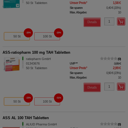
Unser Preis
*
1,58 €
50
St
Tabletten
Sie sparen
0,40 €
(
20%
)
Max. Abgabe:
10
Details
20%
20%
50 St
100 St
ASS-ratiopharm 100 mg TAH Tabletten
ratiopharm GmbH
0
01343676
UVP
**
3,89 €
Unser Preis
*
2,99 €
50
St
Tabletten
Sie sparen
0,90 €
(
23%
)
Max. Abgabe:
10
Details
23%
31%
50 St
100 St
ASS AL 100 TAH Tabletten
ALIUD Pharma GmbH
0