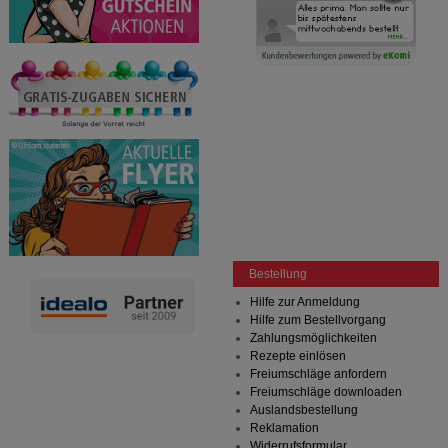
anzupassen. Komfort-Cookies ermöglichen es uns
auch auf Ihre Bedürfnisse zugeschrittene Inhalte
anzuzeigen und unser Partnerprogramm zu
betreiben.
Statistik & Tracking:
Hierüber lassen sich
Informationen über die Art und Weise der Nutzung
unserer Website sammeln, mit deren Hilfe wir unsere
Website weiter für Sie optimieren können, den Inhalt
auf unserer Website aber auch die Werbung auf
Drittseiten möglichst relevant für Sie zu gestalten.
Bitte beachten Sie, dass Daten hierfür teilweise an
Dritte wie z.B. Google oder soziale Medien
übertragen werden.
Bestellung
Hilfe zur Anmeldung
Hilfe zum Bestellvorgang
Zahlungsmöglichkeiten
Rezepte einlösen
Freiumschläge anfordern
Freiumschläge downloaden
Auslandsbestellung
Reklamation
Widerrufsformular