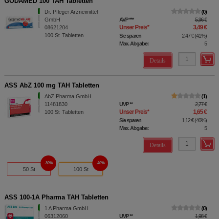
GODAMED 100 TAH Tabletten
Dr. Pfleger Arzneimittel
0
GmbH
AVP
***
5,96 €
Unser Preis
*
3,49 €
08621204
100
St
Tabletten
Sie sparen
2,47 €
(
41%
)
Max. Abgabe:
5
Details
ASS AbZ 100 mg TAH Tabletten
AbZ Pharma GmbH
1
11481830
UVP
**
2,77 €
Unser Preis
*
1,65 €
100
St
Tabletten
Sie sparen
1,12 €
(
40%
)
Max. Abgabe:
5
Details
30%
40%
50 St
100 St
ASS 100-1A Pharma TAH Tabletten
1 A Pharma GmbH
0
06312060
UVP
**
1,98 €