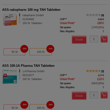
ASS-ratiopharm 100 mg TAH Tabletten
ratiopharm GmbH
0
01343682
UVP
**
5,59 €
Unser Preis
*
3,85 €
100
St
Tabletten
Sie sparen
1,74 €
(
31%
)
Max. Abgabe:
5
Details
23%
31%
50 St
100 St
ASS 100-1A Pharma TAH Tabletten
1 A Pharma GmbH
2
06312077
UVP
**
2,77 €
Unser Preis
*
2,22 €
100
St
Tabletten
Sie sparen
0,55 €
(
20%
)
Max. Abgabe:
5
Details
20%
20%
50 St
100 St