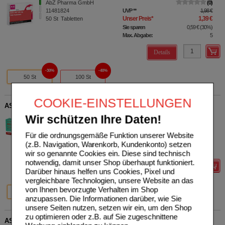
AbZ Pharma GmbH
0
11481824
UVP
**
1,98 €
Unser Preis
*
1,39 €
50
St
Tabletten
Sie sparen
0,59 €
(
30%
)
Max. Abgabe:
5
Details
30%
40%
50 St
100 St
COOKIE-EINSTELLUNGEN
ASS Dexcel 100 mg Tabletten
Wir schützen Ihre Daten!
Dexcel Pharma GmbH
0
09064645
AVP
***
2,00 €
Unser Preis
*
1,60 €
50
St
Tabletten
Für die ordnungsgemäße Funktion unserer Website
Sie sparen
0,40 €
(
20%
)
(z.B. Navigation, Warenkorb, Kundenkonto) setzen
Max. Abgabe:
10
wir so genannte Cookies ein. Diese sind technisch
notwendig, damit unser Shop überhaupt funktioniert.
Details
Darüber hinaus helfen uns Cookies, Pixel und
vergleichbare Technologien, unsere Website an das
20%
20%
von Ihnen bevorzugte Verhalten im Shop
50 St
100 St
anzupassen. Die Informationen darüber, wie Sie
unsere Seiten nutzen, setzen wir ein, um den Shop
zu optimieren oder z.B. auf Sie zugeschnittene
ASS Dexcel Protect 75 mg magensaftres.Tabletten