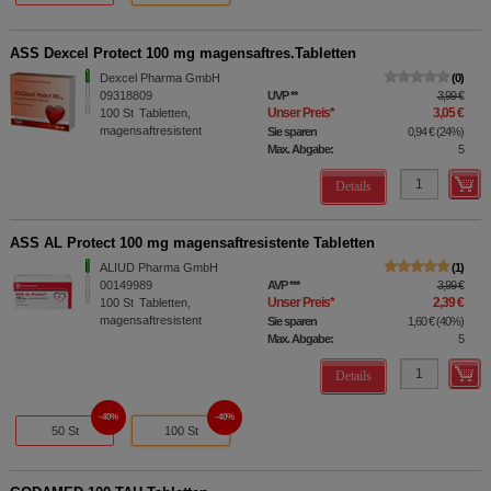
ASS Dexcel Protect 100 mg magensaftres.Tabletten
Dexcel Pharma GmbH
0
09318809
UVP
**
3,99 €
Unser Preis
*
3,05 €
100
St
Tabletten,
magensaftresistent
Sie sparen
0,94 €
(
24%
)
Max. Abgabe:
5
Details
ASS AL Protect 100 mg magensaftresistente Tabletten
ALIUD Pharma GmbH
1
00149989
AVP
***
3,99 €
Unser Preis
*
2,39 €
100
St
Tabletten,
magensaftresistent
Sie sparen
1,60 €
(
40%
)
Max. Abgabe:
5
Details
40%
40%
50 St
100 St