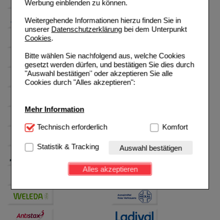
Werbung einblenden zu können.
Weitergehende Informationen hierzu finden Sie in
unserer
Datenschutzerklärung
bei dem Unterpunkt
Cookies
.
Bitte wählen Sie nachfolgend aus, welche Cookies
gesetzt werden dürfen, und bestätigen Sie dies durch
"Auswahl bestätigen" oder akzeptieren Sie alle
Cookies durch "Alles akzeptieren":
Mehr Information
Technisch Notwendig:
Technisch erforderlich
Hierbei handelt es sich um
Komfort
Cookies, die für die Grundfunktionen unserer
Website notwendig sind (z.B. Navigation, Warenkorb,
Statistik & Tracking
Auswahl bestätigen
Kundenkonto), weshalb auf diese nicht verzichtet
werden kann.
Alles akzeptieren
Komfort:
Diese Cookies werden genutzt um das
Einkaufserlebnis noch ansprechender zu gestalten,
beispielsweise für die Wiedererkennung des
Besuchers oder unsere Seite an bevorzugte
Verhaltensweisen (z.B. Spracheinstellung)