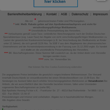
Barrierefreiheitserklärung
Kontakt
AGB
Datenschutz
Impressum
Alle mit
gekennzeichneten Felder sind Pflichtangaben.
*
inkl. MwSt. Rabatte gelten auf den Apothekenverkaufspreis und nicht für
verschreibungspflichtige Medikamente.
**
Unverbindliche Preisempfehlung des Herstellers.
***
Verkaufspreis gemäß Lauer-Taxe; verbindlicher Abrechnungspreis nach der Großen Deutschen
Spezialitätentaxe (sog. Lauer-Taxe) bei Abgabe von nicht verschreibungspflichtigen Medikamenten zu
Lasten der gesetzlichen Krankenversicherungen (z.B. bei Verschreibung des Medikaments an Kinder
unter 12 Jahren), die sich gemäß §129 Abs. 5a SGB V aus dem Abgabepreis des pharmazeutischen
Unternehmens und der Arzneimittelpreisverordnung in der Fassung zum 31.12.2003 ergibt. Es handelt
sich
nicht
um die unverbindliche Preisempfehlung des Herstellers.
****
BK: Beschaffungskosten. Diese Summe fällt zusätzlich an, da der Artikel direkt vom Hersteller
bezogen werden muss.
*****
verw. bis: Verwendbar bis.
Hier können Sie Ihre Cookie-Zustimmung widerrufen
Die angegebenen Preise beinhalten die gesetzlich vorgeschriebene Mehrwertsteuer. Der Versand
innerhalb Deutschlands ist versandkostenfrei bei einem Mindestbestellwert von 13,99 Euro. Bei
Sendungen ins Ausland fallen durch erhöhte Versicherungsgebühren Mehrkosten an
Versandkosten
Bei
Artikeln, die wir ausschließlich über den Hersteller beziehen können, fallen unter Umständen
sogenannte Beschaffungskosten an (siehe BK).
Bad Apotheke Henning Fichter e.K. - Frankfurter Str. 27 - 49214 Bad Rothenfelde - Tel 0800 / 10 11
422 - Fax 05424 / 21 64 47
Preisänderungen und Irrtümer sind vorbehalten. Abgabe nur in haushaltsüblichen Mengen.
Alle Angaben ohne Gewähr.
Verfügbarkeit: