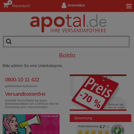
0
Anmelden
Warenkorb
Boldo
Bitte wählen Sie eine Unterkategorie.
0800-10 11 422
gebührenfreie Rufnummer
Versandkostenfrei
innerhalb Deutschlands bei einem
Mindestbestellwert von 13,99 Euro oder bei
Einsendung eines Kassenrezeptes
Bewertung