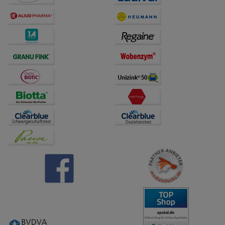
anzupassen. Komfort-Cookies ermöglichen es uns
auch auf Ihre Bedürfnisse zugeschrittene Inhalte
anzuzeigen und unser Partnerprogramm zu
betreiben.
Statistik & Tracking:
Hierüber lassen sich
Informationen über die Art und Weise der Nutzung
unserer Website sammeln, mit deren Hilfe wir unsere
Website weiter für Sie optimieren können, den Inhalt
auf unserer Website aber auch die Werbung auf
Drittseiten möglichst relevant für Sie zu gestalten.
Bitte beachten Sie, dass Daten hierfür teilweise an
Dritte wie z.B. Google oder soziale Medien
übertragen werden.