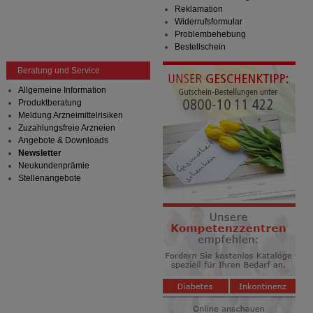
Verhaltensweisen (z.B. Spracheinstellung)
Reklamation
anzupassen. Komfort-Cookies ermöglichen es uns
Widerrufsformular
auch auf Ihre Bedürfnisse zugeschrittene Inhalte
Problembehebung
anzuzeigen und unser Partnerprogramm zu
Bestellschein
betreiben.
Beratung und Service
Statistik & Tracking:
Hierüber lassen sich
Informationen über die Art und Weise der Nutzung
Allgemeine Information
unserer Website sammeln, mit deren Hilfe wir unsere
Produktberatung
Website weiter für Sie optimieren können, den Inhalt
Meldung Arzneimittelrisiken
auf unserer Website aber auch die Werbung auf
Zuzahlungsfreie Arzneien
Drittseiten möglichst relevant für Sie zu gestalten.
Angebote & Downloads
Bitte beachten Sie, dass Daten hierfür teilweise an
Newsletter
Dritte wie z.B. Google oder soziale Medien
Neukundenprämie
übertragen werden.
Stellenangebote