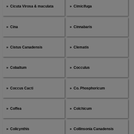
Cicuta Virosa & maculata
Cimicifuga
Cina
Cinnabaris
Cistus Canadensis
Clematis
Cobaltum
Cocculus
Coccus Cacti
Co. Phosphoricum
Coffea
Colchicum
Colicynthis
Collinsonia Canadensis