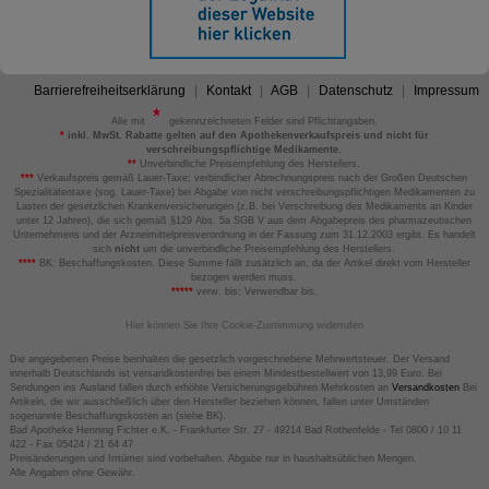
Barrierefreiheitserklärung
Kontakt
AGB
Datenschutz
Impressum
Alle mit
gekennzeichneten Felder sind Pflichtangaben.
*
inkl. MwSt. Rabatte gelten auf den Apothekenverkaufspreis und nicht für
verschreibungspflichtige Medikamente.
**
Unverbindliche Preisempfehlung des Herstellers.
***
Verkaufspreis gemäß Lauer-Taxe; verbindlicher Abrechnungspreis nach der Großen Deutschen
Spezialitätentaxe (sog. Lauer-Taxe) bei Abgabe von nicht verschreibungspflichtigen Medikamenten zu
Lasten der gesetzlichen Krankenversicherungen (z.B. bei Verschreibung des Medikaments an Kinder
unter 12 Jahren), die sich gemäß §129 Abs. 5a SGB V aus dem Abgabepreis des pharmazeutischen
Unternehmens und der Arzneimittelpreisverordnung in der Fassung zum 31.12.2003 ergibt. Es handelt
sich
nicht
um die unverbindliche Preisempfehlung des Herstellers.
****
BK: Beschaffungskosten. Diese Summe fällt zusätzlich an, da der Artikel direkt vom Hersteller
bezogen werden muss.
*****
verw. bis: Verwendbar bis.
Hier können Sie Ihre Cookie-Zustimmung widerrufen
Die angegebenen Preise beinhalten die gesetzlich vorgeschriebene Mehrwertsteuer. Der Versand
innerhalb Deutschlands ist versandkostenfrei bei einem Mindestbestellwert von 13,99 Euro. Bei
Sendungen ins Ausland fallen durch erhöhte Versicherungsgebühren Mehrkosten an
Versandkosten
Bei
Artikeln, die wir ausschließlich über den Hersteller beziehen können, fallen unter Umständen
sogenannte Beschaffungskosten an (siehe BK).
Bad Apotheke Henning Fichter e.K. - Frankfurter Str. 27 - 49214 Bad Rothenfelde - Tel 0800 / 10 11
422 - Fax 05424 / 21 64 47
Preisänderungen und Irrtümer sind vorbehalten. Abgabe nur in haushaltsüblichen Mengen.
Alle Angaben ohne Gewähr.