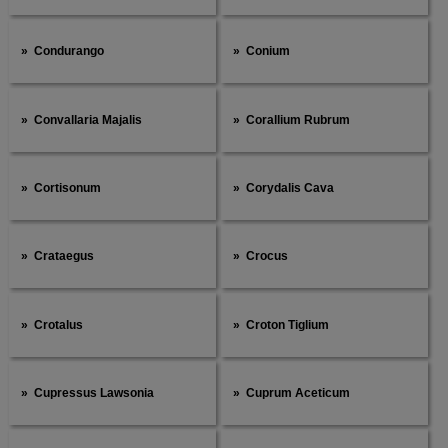
Condurango
Conium
Convallaria Majalis
Corallium Rubrum
Cortisonum
Corydalis Cava
Crataegus
Crocus
Crotalus
Croton Tiglium
Cupressus Lawsonia
Cuprum Aceticum