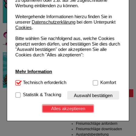
zu optimieren oder z.B. auf Sie zugeschnittene
Werbung einblenden zu können.
Weitergehende Informationen hierzu finden Sie in
unserer
Datenschutzerklärung
bei dem Unterpunkt
Cookies
.
Bitte wählen Sie nachfolgend aus, welche Cookies
gesetzt werden dürfen, und bestätigen Sie dies durch
"Auswahl bestätigen" oder akzeptieren Sie alle
Cookies durch "Alles akzeptieren":
Mehr Information
Technisch Notwendig:
Technisch erforderlich
Hierbei handelt es sich um
Komfort
Cookies, die für die Grundfunktionen unserer
Website notwendig sind (z.B. Navigation, Warenkorb,
Bestellung
Statistik & Tracking
Auswahl bestätigen
Kundenkonto), weshalb auf diese nicht verzichtet
Hilfe zur Anmeldung
werden kann.
Hilfe zum Bestellvorgang
Alles akzeptieren
Zahlungsmöglichkeiten
Komfort:
Diese Cookies werden genutzt um das
Rezepte einlösen
Einkaufserlebnis noch ansprechender zu gestalten,
Freiumschläge anfordern
beispielsweise für die Wiedererkennung des
Freiumschläge downloaden
Besuchers oder unsere Seite an bevorzugte
Auslandsbestellung