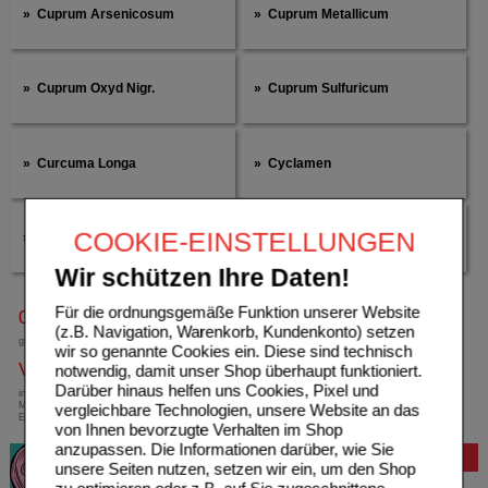
Cuprum Arsenicosum
Cuprum Metallicum
Cuprum Oxyd Nigr.
Cuprum Sulfuricum
Curcuma Longa
Cyclamen
COOKIE-EINSTELLUNGEN
Cynara Scolymus
Cypripedium Pubescens
Wir schützen Ihre Daten!
Für die ordnungsgemäße Funktion unserer Website
0800-10 11 422
(z.B. Navigation, Warenkorb, Kundenkonto) setzen
gebührenfreie Rufnummer
wir so genannte Cookies ein. Diese sind technisch
Versandkostenfrei
notwendig, damit unser Shop überhaupt funktioniert.
Darüber hinaus helfen uns Cookies, Pixel und
innerhalb Deutschlands bei einem
Mindestbestellwert von 13,99 Euro oder bei
vergleichbare Technologien, unsere Website an das
Einsendung eines Kassenrezeptes
von Ihnen bevorzugte Verhalten im Shop
anzupassen. Die Informationen darüber, wie Sie
Bewertung
unsere Seiten nutzen, setzen wir ein, um den Shop