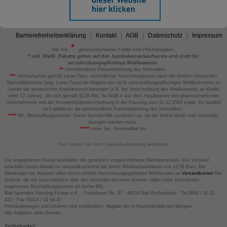
Barrierefreiheitserklärung
Kontakt
AGB
Datenschutz
Impressum
Alle mit
gekennzeichneten Felder sind Pflichtangaben.
*
inkl. MwSt. Rabatte gelten auf den Apothekenverkaufspreis und nicht für
verschreibungspflichtige Medikamente.
**
Unverbindliche Preisempfehlung des Herstellers.
***
Verkaufspreis gemäß Lauer-Taxe; verbindlicher Abrechnungspreis nach der Großen Deutschen
Spezialitätentaxe (sog. Lauer-Taxe) bei Abgabe von nicht verschreibungspflichtigen Medikamenten zu
Lasten der gesetzlichen Krankenversicherungen (z.B. bei Verschreibung des Medikaments an Kinder
unter 12 Jahren), die sich gemäß §129 Abs. 5a SGB V aus dem Abgabepreis des pharmazeutischen
Unternehmens und der Arzneimittelpreisverordnung in der Fassung zum 31.12.2003 ergibt. Es handelt
sich
nicht
um die unverbindliche Preisempfehlung des Herstellers.
****
BK: Beschaffungskosten. Diese Summe fällt zusätzlich an, da der Artikel direkt vom Hersteller
bezogen werden muss.
*****
verw. bis: Verwendbar bis.
Hier können Sie Ihre Cookie-Zustimmung widerrufen
Die angegebenen Preise beinhalten die gesetzlich vorgeschriebene Mehrwertsteuer. Der Versand
innerhalb Deutschlands ist versandkostenfrei bei einem Mindestbestellwert von 13,99 Euro. Bei
Sendungen ins Ausland fallen durch erhöhte Versicherungsgebühren Mehrkosten an
Versandkosten
Bei
Artikeln, die wir ausschließlich über den Hersteller beziehen können, fallen unter Umständen
sogenannte Beschaffungskosten an (siehe BK).
Bad Apotheke Henning Fichter e.K. - Frankfurter Str. 27 - 49214 Bad Rothenfelde - Tel 0800 / 10 11
422 - Fax 05424 / 21 64 47
Preisänderungen und Irrtümer sind vorbehalten. Abgabe nur in haushaltsüblichen Mengen.
Alle Angaben ohne Gewähr.
Verfügbarkeit: