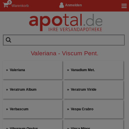
0
Anmelden
Warenkorb
Valeriana - Viscum Pent.
Valeriana
Vanadium Met.
Veratrum Album
Veratrum Viride
Verbascum
Vespa Crabro
Viburnum Opulus
Vinca Minor