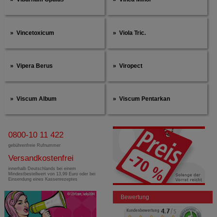
Vincetoxicum
Viola Tric.
Vipera Berus
Viropect
Viscum Album
Viscum Pentarkan
0800-10 11 422
gebührenfreie Rufnummer
Versandkostenfrei
innerhalb Deutschlands bei einem
Mindestbestellwert von 13,99 Euro oder bei
Einsendung eines Kassenrezeptes
Bewertung