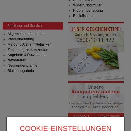
Widerrufsformular
Problembehebung
Bestellschein
Beratung und Service
Allgemeine Information
Produktberatung
Meldung Arzneimittelrisiken
Zuzahlungsfreie Arzneien
Angebote & Downloads
Newsletter
Neukundenprämie
Stellenangebote
COOKIE-EINSTELLUNGEN