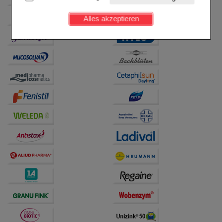
Kundenkonto), weshalb auf diese nicht verzichtet
werden kann.
Alles akzeptieren
Komfort:
Diese Cookies werden genutzt um das
Einkaufserlebnis noch ansprechender zu gestalten,
beispielsweise für die Wiedererkennung des
Besuchers oder unsere Seite an bevorzugte
Verhaltensweisen (z.B. Spracheinstellung)
anzupassen. Komfort-Cookies ermöglichen es uns
auch auf Ihre Bedürfnisse zugeschrittene Inhalte
anzuzeigen und unser Partnerprogramm zu
betreiben.
Statistik & Tracking:
Hierüber lassen sich
Informationen über die Art und Weise der Nutzung
unserer Website sammeln, mit deren Hilfe wir unsere
Website weiter für Sie optimieren können, den Inhalt
auf unserer Website aber auch die Werbung auf
Drittseiten möglichst relevant für Sie zu gestalten.
Bitte beachten Sie, dass Daten hierfür teilweise an
Dritte wie z.B. Google oder soziale Medien
übertragen werden.