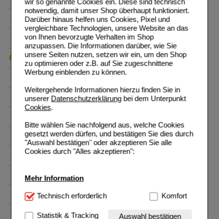
wir so genannte Cookies ein. Diese sind technisch
notwendig, damit unser Shop überhaupt funktioniert.
Darüber hinaus helfen uns Cookies, Pixel und
vergleichbare Technologien, unsere Website an das
von Ihnen bevorzugte Verhalten im Shop
anzupassen. Die Informationen darüber, wie Sie
unsere Seiten nutzen, setzen wir ein, um den Shop
zu optimieren oder z.B. auf Sie zugeschnittene
Werbung einblenden zu können.
Weitergehende Informationen hierzu finden Sie in
unserer
Datenschutzerklärung
bei dem Unterpunkt
Cookies
.
Bitte wählen Sie nachfolgend aus, welche Cookies
gesetzt werden dürfen, und bestätigen Sie dies durch
"Auswahl bestätigen" oder akzeptieren Sie alle
Cookies durch "Alles akzeptieren":
Mehr Information
Technisch Notwendig:
Technisch erforderlich
Hierbei handelt es sich um
Komfort
Cookies, die für die Grundfunktionen unserer
Website notwendig sind (z.B. Navigation, Warenkorb,
Statistik & Tracking
Auswahl bestätigen