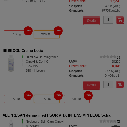
Unser Preis
*
17,55 €
2X100
g
Salbe
Sie sparen
4,30 €
(
20%
)
Grundpreis
87,75 €
pro 1 kg
Details
19%
20%
100 g
2X100 g
SEBEXOL Creme Lotio
DEVESA Dr.Reingraber
0
GmbH & Co. KG
UVP
**
10,20 €
Unser Preis
*
8,16 €
02577956
150
ml
Lotion
Sie sparen
2,04 €
(
20%
)
Grundpreis
54,40 €
pro 1 l
Details
20%
20%
20%
50 ml
150 ml
500 ml
ALLPRESAN derma med PSORIATIX INTENSIVPFLEGE Scha.
Neubourg Skin Care GmbH
0
18721421
UVP
**
24,95 €