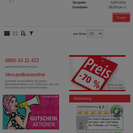
Sie sparen
3,28 €
(
15%
)
Grundpreis
186,20 €
pro 1 l
Details
pro Seite
0800-10 11 422
gebührenfreie Rufnummer
Versandkostenfrei
innerhalb Deutschlands bei einem
Mindestbestellwert von 13,99 Euro oder bei
Einsendung eines Kassenrezeptes
Bewertung