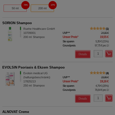
70%
27%
50 ml
200 ml
SORION Shampoo
Ruehe Healthcare GmbH
1
10709001
UVP
**
24,90 €
Unser Preis
*
19,55 €
200
ml
Shampoo
Sie sparen
5,35 €
(
21%
)
Grundpreis
97,75 €
pro 1 l
Details
EVOLSIN Psoriasis & Ekzem Shampoo
Evolsin medical UG
4
(haftungsbeschränkt)
UVP
**
23,95 €
Unser Preis
*
19,16 €
17825213
250
ml
Shampoo
Sie sparen
4,79 €
(
20%
)
Grundpreis
76,64 €
pro 1 l
Details
ALNOVAT Creme