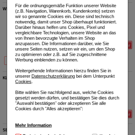
Für die ordnungsgemäße Funktion unserer Website
WEIHRAUCH CREME PSORELIA
(z.B. Navigation, Warenkorb, Kundenkonto) setzen
wir so genannte Cookies ein. Diese sind technisch
AureliaSan GmbH
0
05967913
UVP
**
29,95 €
notwendig, damit unser Shop überhaupt funktioniert.
Unser Preis
*
23,96 €
100
ml
Creme
Darüber hinaus helfen uns Cookies, Pixel und
Sie sparen
5,99 €
(
20%
)
vergleichbare Technologien, unsere Website an das
Grundpreis
239,60 €
pro 1 l
von Ihnen bevorzugte Verhalten im Shop
anzupassen. Die Informationen darüber, wie Sie
Details
unsere Seiten nutzen, setzen wir ein, um den Shop
zu optimieren oder z.B. auf Sie zugeschnittene
20%
20%
Werbung einblenden zu können.
50 ml
100 ml
Weitergehende Informationen hierzu finden Sie in
unserer
Datenschutzerklärung
bei dem Unterpunkt
KLETTORELL Flüssigseife
Cookies
.
Schumann-Morwinski
0
Vertrieb + Kommunikation
UVP
**
10,90 €
Bitte wählen Sie nachfolgend aus, welche Cookies
Unser Preis
*
8,72 €
GmbH & Co. KG
gesetzt werden dürfen, und bestätigen Sie dies durch
00051204
Sie sparen
2,18 €
(
20%
)
"Auswahl bestätigen" oder akzeptieren Sie alle
150
ml
Flüssigseife
Grundpreis
58,13 €
pro 1 l
Cookies durch "Alles akzeptieren":
Details
Mehr Information
SEBEXOL Creme Lotio