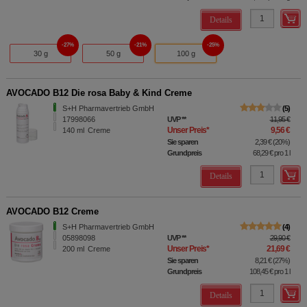
Details
27%
21%
25%
30 g
50 g
100 g
AVOCADO B12 Die rosa Baby & Kind Creme
S+H Pharmavertrieb GmbH
5
17998066
UVP
**
11,95 €
Unser Preis
*
9,56 €
140
ml
Creme
Sie sparen
2,39 €
(
20%
)
Grundpreis
68,29 €
pro 1 l
Details
AVOCADO B12 Creme
S+H Pharmavertrieb GmbH
4
05898098
UVP
**
29,90 €
Unser Preis
*
21,69 €
200
ml
Creme
Sie sparen
8,21 €
(
27%
)
Grundpreis
108,45 €
pro 1 l
Details