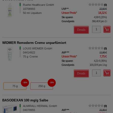
Ruehe Healthcare GmbH
0
10708993
UVP
**
22,90 €
Unser Preis
*
18,32 €
50
ml
Liquidum
Sie sparen
4,58 €
(
20%
)
Grundpreis
366,40 €
pro 1 l
Details
WIDMER Remederm Creme unparfümiert
LOUIS WIDMER GmbH
0
04414922
AVP
***
11,96 €
Unser Preis
*
7,75 €
75
g
Creme
Sie sparen
4,21 €
(
35%
)
Grundpreis
103,33 €
pro 1 kg
Details
35%
39%
75 g
250 g
BASODEXAN 100 mg/g Salbe
ALMIRALL HERMAL GmbH
0
04079955
AVP
***
21,85 €