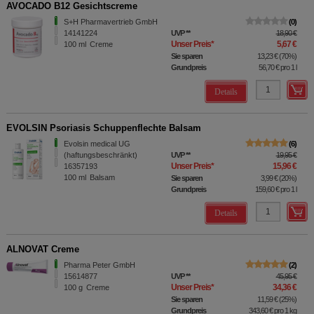
AVOCADO B12 Gesichtscreme
S+H Pharmavertrieb GmbH
0
14141224
UVP
**
18,90 €
Unser Preis
*
5,67 €
100
ml
Creme
Sie sparen
13,23 €
(
70%
)
Grundpreis
56,70 €
pro 1 l
Details
EVOLSIN Psoriasis Schuppenflechte Balsam
Evolsin medical UG
6
(haftungsbeschränkt)
UVP
**
19,95 €
Unser Preis
*
15,96 €
16357193
100
ml
Balsam
Sie sparen
3,99 €
(
20%
)
Grundpreis
159,60 €
pro 1 l
Details
ALNOVAT Creme
Pharma Peter GmbH
2
15614877
UVP
**
45,95 €
Unser Preis
*
34,36 €
100
g
Creme
Sie sparen
11,59 €
(
25%
)
Grundpreis
343,60 €
pro 1 kg