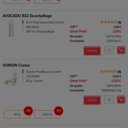
AVOCADO B12 Duschpflege
S+H Pharmavertrieb GmbH
4
06148011
UVP
**
9,95 €
Unser Preis
*
2,98 €
300
ml
Körperpflege
Sie sparen
6,97 €
(
70%
)
Grundpreis
9,93 €
pro 1 l
Details
SORION Creme
Ruehe Healthcare GmbH
6
10132866
UVP
**
19,90 €
Unser Preis
*
15,92 €
50
g
Creme
Sie sparen
3,98 €
(
20%
)
Grundpreis
318,40 €
pro 1 kg
Details
20%
22%
50 g
150 ml