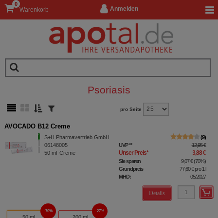
0
Anmelden
Warenkorb
Psoriasis
pro Seite
AVOCADO B12 Creme
S+H Pharmavertrieb GmbH
9
06148005
UVP
**
12,95 €
Unser Preis
*
3,88 €
50
ml
Creme
Sie sparen
9,07 €
(
70%
)
Grundpreis
77,60 €
pro 1 l
MHD:
05/2027
Details
70%
27%
50 ml
200 ml