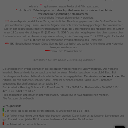
Alle mit
gekennzeichneten Felder sind Pflichtangaben.
*
inkl. MwSt. Rabatte gelten auf den Apothekenverkaufspreis und nicht für
verschreibungspflichtige Medikamente.
**
Unverbindliche Preisempfehlung des Herstellers.
***
Verkaufspreis gemäß Lauer-Taxe; verbindlicher Abrechnungspreis nach der Großen Deutschen
Spezialitätentaxe (sog. Lauer-Taxe) bei Abgabe von nicht verschreibungspflichtigen Medikamenten zu
Lasten der gesetzlichen Krankenversicherungen (z.B. bei Verschreibung des Medikaments an Kinder
unter 12 Jahren), die sich gemäß §129 Abs. 5a SGB V aus dem Abgabepreis des pharmazeutischen
Unternehmens und der Arzneimittelpreisverordnung in der Fassung zum 31.12.2003 ergibt. Es handelt
sich
nicht
um die unverbindliche Preisempfehlung des Herstellers.
****
BK: Beschaffungskosten. Diese Summe fällt zusätzlich an, da der Artikel direkt vom Hersteller
bezogen werden muss.
*****
verw. bis: Verwendbar bis.
Hier können Sie Ihre Cookie-Zustimmung widerrufen
Die angegebenen Preise beinhalten die gesetzlich vorgeschriebene Mehrwertsteuer. Der Versand
innerhalb Deutschlands ist versandkostenfrei bei einem Mindestbestellwert von 13,99 Euro. Bei
Sendungen ins Ausland fallen durch erhöhte Versicherungsgebühren Mehrkosten an
Versandkosten
Bei
Artikeln, die wir ausschließlich über den Hersteller beziehen können, fallen unter Umständen
sogenannte Beschaffungskosten an (siehe BK).
Bad Apotheke Henning Fichter e.K. - Frankfurter Str. 27 - 49214 Bad Rothenfelde - Tel 0800 / 10 11
422 - Fax 05424 / 21 64 47
Preisänderungen und Irrtümer sind vorbehalten. Abgabe nur in haushaltsüblichen Mengen.
Alle Angaben ohne Gewähr.
Verfügbarkeit:
Der Artikel ist in der Regel sofort lieferbar, in Einzelfällen bis zu 6 Tage.
Der Artikel muss direkt vom Hersteller bezogen werden. Daher kann es zu längeren Lieferzeiten und
ggf. Zusatzkosten (siehe BK) kommen. In diesem Fall werden Sie informiert.
Der Artikel ist derzeit nicht lieferbar.