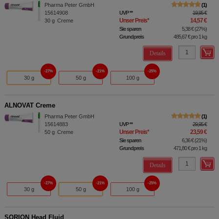
Pharma Peter GmbH
1
15614908
UVP
**
19,95 €
Unser Preis
*
14,57 €
30
g
Creme
Sie sparen
5,38 €
(
27%
)
Grundpreis
485,67 €
pro 1 kg
Details
27%
21%
25%
30 g
50 g
100 g
ALNOVAT Creme
Pharma Peter GmbH
1
15614883
UVP
**
29,95 €
Unser Preis
*
23,59 €
50
g
Creme
Sie sparen
6,36 €
(
21%
)
Grundpreis
471,80 €
pro 1 kg
Details
27%
21%
25%
30 g
50 g
100 g
SORION Head Fluid