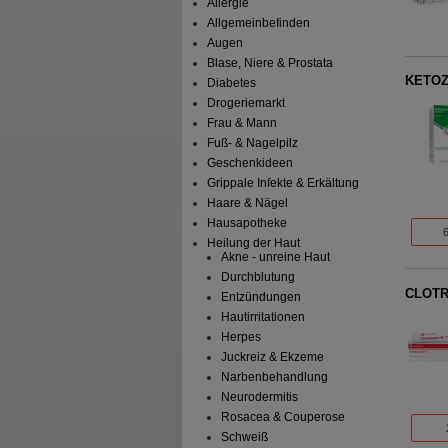
Allergie
Allgemeinbefinden
Augen
Blase, Niere & Prostata
KETOZ
Diabetes
Drogeriemarkt
Frau & Mann
Fuß- & Nagelpilz
Geschenkideen
Grippale Infekte & Erkältung
Haare & Nägel
Hausapotheke
Heilung der Haut
Akne - unreine Haut
Durchblutung
CLOTR
Entzündungen
Hautirritationen
Herpes
Juckreiz & Ekzeme
Narbenbehandlung
Neurodermitis
Rosacea & Couperose
Schweiß