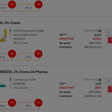
20%
24%
24 ml
48 ml
AL 2% Creme
STADA Consumer Health
0
Deutschland GmbH
AVP
***
15,33 €
Unser Preis
*
12,25 €
03265213
30
g
Creme
Sie sparen
3,08 €
(
20%
)
Grundpreis
408,33 €
pro 1 kg
20%
20%
15 g
30 g
IMAZOL 1% Creme-1A Pharma
1 A Pharma GmbH
0
02408998
UVP
**
4,86 €
Unser Preis
*
3,89 €
20
g
Creme
Sie sparen
0,97 €
(
20%
)
Grundpreis
194,50 €
pro 1 kg
20%
31%
20 g
50 g