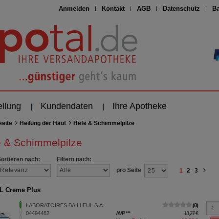
Anmelden
Kontakt
AGB
Datenschutz
Ba
ellung
Kundendaten
Ihre Apotheke
seite
Heilung der Haut
Hefe & Schimmelpilze
 & Schimmelpilze
Sortieren nach:
Filtern nach:
pro Seite
1
2
3
L Creme Plus
LABORATOIRES BAILLEUL S.A.
0
04494482
AVP
***
13,27 €