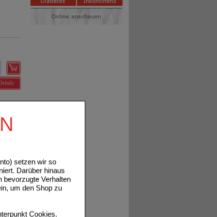
Details
EN
Details
to) setzen wir so
niert. Darüber hinaus
n bevorzugte Verhalten
ein, um den Shop zu
terpunkt
Cookies
.