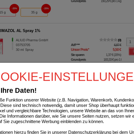
Grundpreis
190,29 €
pro 1 kg
20%
20%
15 g
35 g
IMAZOL AL Spray 1%
ALIUD Pharma GmbH
0
03753705
AVP
***
6,87 €
Unser Preis
*
5,50 €
30
ml
Spray
Sie sparen
1,37 €
(
20%
)
Grundpreis
183,33 €
pro 1 l
OOKIE-EINSTELLUNG
ID-ratiopharm Extra Creme
ratiopharm GmbH
1
05104951
UVP
**
15,97 €
Ihre Daten!
Unser Preis
*
8,65 €
30
g
Creme
Sie sparen
7,32 €
(
46%
)
e Funktion unserer Website (z.B. Navigation, Warenkorb, Kundenkon
Grundpreis
288,33 €
pro 1 kg
Diese sind technisch notwendig, damit unser Shop überhaupt funktio
48%
46%
ixel und vergleichbare Technologien, unsere Website an das von Ihne
15 g
30 g
ie Informationen darüber, wie Sie unsere Seiten nutzen, setzen wir 
auf Sie zugeschnittene Werbung einblenden zu können.
VARYL P.v. Btl. Lösung
ionen hierzu finden Sie in unserer
Datenschutzerklärung
bei dem Un