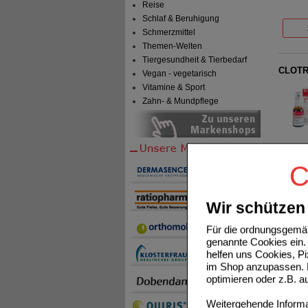
Reise
Schlaf & Beruhigung
Schmerzmittel
Themen-Welten
Tiergesundheit & Tierbedarf
CLOTR
Vegan - vegetarisch
Vitamine & Sport
Zahn- & Mundpflege
C
FUNGIZ
Wir schützen 
Für die ordnungsgemäß
genannte Cookies ein. 
helfen uns Cookies, P
im Shop anzupassen. D
optimieren oder z.B. 
EPI PE
Weitergehende Informat