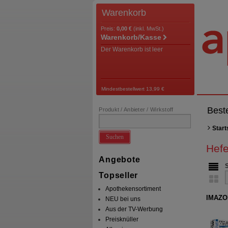
Warenkorb
Preis:
0,00 €
(inkl. MwSt.)
Warenkorb/Kasse
Der Warenkorb ist leer
Mindestbestellwert 13,99 €
Best
Produkt / Anbieter / Wirkstoff
Start
Suchen
Hefe
Angebote
Topseller
Apothekensortiment
IMAZO
NEU bei uns
Aus der TV-Werbung
Preisknüller