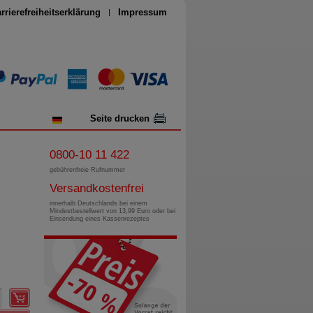
rrierefreiheitserklärung
Impressum
Seite drucken
0800-10 11 422
gebührenfreie Rufnummer
Versandkostenfrei
innerhalb Deutschlands bei einem
Mindestbestellwert von 13,99 Euro oder bei
Einsendung eines Kassenrezeptes