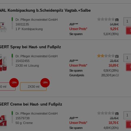
AL Kombipackung b.Scheidenpilz Vagtab.+Salbe
Dr. Pfleger Arzneimittel GmbH
0
16011135
AVP
***
14,39 €
Unser Preis
*
9,29 €
1
P
Kombipackung
Sie sparen
5,10 €
(
35%
)
RT Spray bei Haut- und Fußpilz
Dr. Pfleger Arzneimittel GmbH
1
15432455
AVP
***
23,45 €
Unser Preis
*
16,89 €
2X30
ml
Lösung
Sie sparen
6,56 €
(
28%
)
Grundpreis
281,50 €
pro 1 l
20%
28%
30 ml
2X30 ml
RT Creme bei Haut- und Fußpilz
Dr. Pfleger Arzneimittel GmbH
0
15579738
AVP
***
23,45 €
Unser Preis
*
18,76 €
50
g
Creme
Sie sparen
4,69 €
(
20%
)