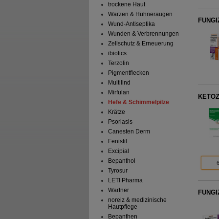
trockene Haut
Warzen & Hühneraugen
FUNGIZ
Wund-Antiseptika
Wunden & Verbrennungen
Zellschutz & Erneuerung
ibiotics
Terzolin
Pigmentflecken
Multilind
Mirfulan
KETOZ
Hefe & Schimmelpilze
Krätze
Psoriasis
Canesten Derm
Fenistil
Excipial
Bepanthol
Tyrosur
LETI Pharma
Wartner
FUNGIZ
noreiz & medizinische
Hautpflege
Bepanthen