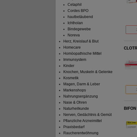
Cetaphil
Cordes BPO
hautbetäubend
Ichtholan
Bindegewebe
Noreva
Herz, Kreislauf & Blut
Homecare
CLOTR
Homöopathische Mittel
Immunsystem
Kinder
Knochen, Muskeln & Gelenke
Kosmetik
Magen, Darm & Leber
Markenshops
Nahrungsergänzung
Nase & Ohren
BIFON
Naturheilkunde
Nerven, Gedächtnis & Gemüt
Pflanzliche Arzneimittel
Praxisbedarf
Raucherentwöhnung