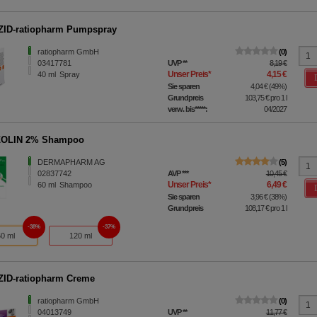
ID-ratiopharm Pumpspray
ratiopharm GmbH
0
03417781
UVP
**
8,19 €
Unser Preis
*
4,15 €
40
ml
Spray
Sie sparen
4,04 €
(
49%
)
Grundpreis
103,75 €
pro 1 l
verw. bis*****:
04/2027
OLIN 2% Shampoo
DERMAPHARM AG
5
02837742
AVP
***
10,45 €
Unser Preis
*
6,49 €
60
ml
Shampoo
Sie sparen
3,96 €
(
38%
)
Grundpreis
108,17 €
pro 1 l
38%
37%
60 ml
120 ml
ID-ratiopharm Creme
ratiopharm GmbH
0
04013749
UVP
**
11,77 €