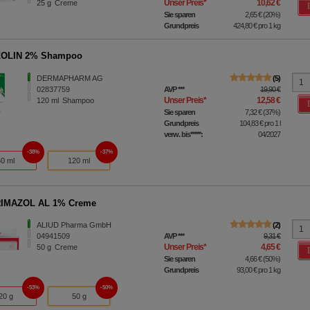
Unser Preis
*
10,62 €
25
g
Creme
Sie sparen
2,65 €
(
20%
)
Grundpreis
424,80 €
pro 1 kg
OLIN 2% Shampoo
DERMAPHARM AG
5
02837759
AVP
***
19,90 €
Unser Preis
*
12,58 €
120
ml
Shampoo
Sie sparen
7,32 €
(
37%
)
Grundpreis
104,83 €
pro 1 l
verw. bis*****:
04/2027
38%
37%
60 ml
120 ml
IMAZOL AL 1% Creme
ALIUD Pharma GmbH
2
04941509
AVP
***
9,31 €
Unser Preis
*
4,65 €
50
g
Creme
Sie sparen
4,66 €
(
50%
)
Grundpreis
93,00 €
pro 1 kg
53%
50%
20 g
50 g