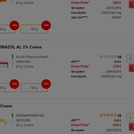
Unser Preis
*
8,95 €
50
g
Creme
Sie sparen
2,82 €
(
24%
)
Grundpreis
179,00 €
pro 1 kg
verw. bis*****:
04/2027
20%
24%
20 g
50 g
IMAZOL AL 1% Creme
ALIUD Pharma GmbH
0
04941490
AVP
***
5,53 €
Unser Preis
*
2,59 €
20
g
Creme
Sie sparen
2,94 €
(
53%
)
Grundpreis
129,50 €
pro 1 kg
53%
50%
20 g
50 g
 Creme
DERMAPHARM AG
1
08931206
AVP
***
8,32 €
Unser Preis
*
6,66 €
35
g
Creme
Sie sparen
1,66 €
(
20%
)