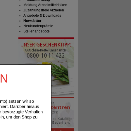
Meldung Arzneimittelrisiken
Zuzahlungsfreie Arzneien
Angebote & Downloads
Newsletter
Neukundenprämie
Stellenangebote
EN
to) setzen wir so
niert. Darüber hinaus
n bevorzugte Verhalten
ein, um den Shop zu