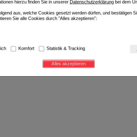
ionen hierzu finden Sie in unserer
Datenschutzerklärung
bei dem Un
folgend aus, welche Cookies gesetzt werden dürfen, und bestätigen S
tieren Sie alle Cookies durch "Alles akzeptieren":
g:
Hierbei handelt es sich um Cookies, die für die Grundfunktionen u
lich
Komfort
Statistik & Tracking
avigation, Warenkorb, Kundenkonto), weshalb auf diese nicht verzich
s werden genutzt um das Einkaufserlebnis noch ansprechender zu g
Alles akzeptieren
e Wiedererkennung des Besuchers oder unsere Seite an bevorzugte Ve
zupassen. Komfort-Cookies ermöglichen es uns auch auf Ihre Bedürf
d unser Partnerprogramm zu betreiben.
ierüber lassen sich Informationen über die Art und Weise der Nutzu
fe wir unsere Website weiter für Sie optimieren können, den Inhalt a
ittseiten möglichst relevant für Sie zu gestalten. Bitte beachten Sie
e z.B. Google oder soziale Medien übertragen werden.