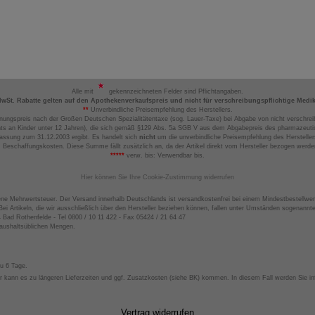
Alle mit
gekennzeichneten Felder sind Pflichtangaben.
MwSt. Rabatte gelten auf den Apothekenverkaufspreis und nicht für verschreibungspflichtige Medi
**
Unverbindliche Preisempfehlung des Herstellers.
nungspreis nach der Großen Deutschen Spezialitätentaxe (sog. Lauer-Taxe) bei Abgabe von nicht verschrei
ts an Kinder unter 12 Jahren), die sich gemäß §129 Abs. 5a SGB V aus dem Abgabepreis des pharmazeutis
assung zum 31.12.2003 ergibt. Es handelt sich
nicht
um die unverbindliche Preisempfehlung des Hersteller
 Beschaffungskosten. Diese Summe fällt zusätzlich an, da der Artikel direkt vom Hersteller bezogen werd
*****
verw. bis: Verwendbar bis.
Hier können Sie Ihre Cookie-Zustimmung widerrufen
ene Mehrwertsteuer. Der Versand innerhalb Deutschlands ist versandkostenfrei bei einem Mindestbestellwer
ei Artikeln, die wir ausschließlich über den Hersteller beziehen können, fallen unter Umständen sogenann
4 Bad Rothenfelde - Tel 0800 / 10 11 422 - Fax 05424 / 21 64 47
haushaltsüblichen Mengen.
zu 6 Tage.
 kann es zu längeren Lieferzeiten und ggf. Zusatzkosten (siehe BK) kommen. In diesem Fall werden Sie inf
Vertrag widerrufen