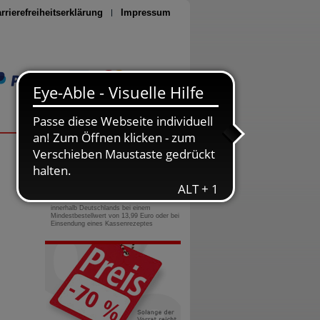
rrierefreiheitserklärung
Impressum
Seite drucken
0800-10 11 422
gebührenfreie Rufnummer
Versandkostenfrei
innerhalb Deutschlands bei einem
Mindestbestellwert von 13,99 Euro oder bei
Einsendung eines Kassenrezeptes