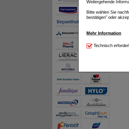
Weitergehende Informat
Bitte wählen Sie nach
bestätigen" oder akzep
Mehr Information
Technisch Notwendi
Technisch erforder
notwendig sind (z.B. N
Komfort:
Diese Cookie
beispielsweise für di
Spracheinstellung) an
Inhalte anzuzeigen un
Statistik & Tracking:
H
sammeln, mit deren Hil
auch die Werbung auf Dr
teilweise an Dritte wi