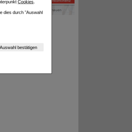
terpunkt
Cookies
.
ie dies durch "Auswahl
nserer Website
Auswahl bestätigen
tet werden kann.
estalten,
rhaltensweisen (z.B.
nisse zugeschrittene
ng unserer Website
uf unserer Website aber
, dass Daten hierfür