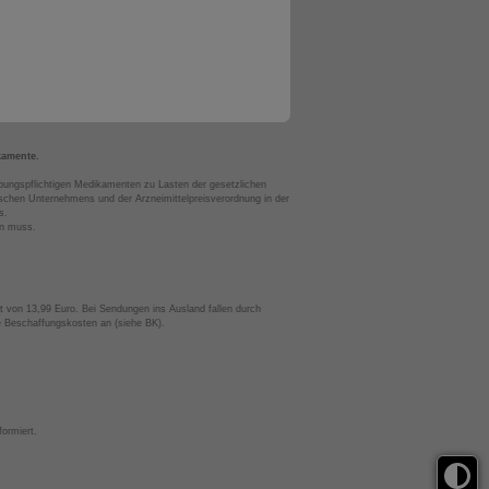
kamente.
bungspflichtigen Medikamenten zu Lasten der gesetzlichen
chen Unternehmens und der Arzneimittelpreisverordnung in der
s.
en muss.
t von 13,99 Euro. Bei Sendungen ins Ausland fallen durch
te Beschaffungskosten an (siehe BK).
ormiert.