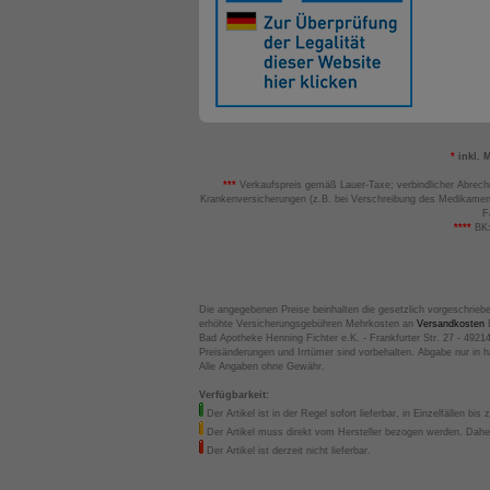
*
inkl. 
***
Verkaufspreis gemäß Lauer-Taxe; verbindlicher Abrech
Krankenversicherungen (z.B. bei Verschreibung des Medikamen
F
****
BK:
Die angegebenen Preise beinhalten die gesetzlich vorgeschrieb
erhöhte Versicherungsgebühren Mehrkosten an
Versandkosten
B
Bad Apotheke Henning Fichter e.K. - Frankfurter Str. 27 - 4921
Preisänderungen und Irrtümer sind vorbehalten. Abgabe nur in 
Alle Angaben ohne Gewähr.
Verfügbarkeit:
Der Artikel ist in der Regel sofort lieferbar, in Einzelfällen bis 
Der Artikel muss direkt vom Hersteller bezogen werden. Daher
Der Artikel ist derzeit nicht lieferbar.