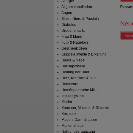
Allergie
Allgemeinbefinden
Passwo
Augen
Blase, Niere & Prostata
Neu
Diabetes
Drogeriemarkt
Anleg
Frau & Mann
Fuß- & Nagelpilz
Geschenkideen
Grippale Infekte & Erkältung
Haare & Nägel
Hausapotheke
Heilung der Haut
Herz, Kreislauf & Blut
Homecare
Homöopathische Mittel
Immunsystem
Kinder
Knochen, Muskeln & Gelenke
Kosmetik
Magen, Darm & Leber
Markenshops
Nahrungsergänzung