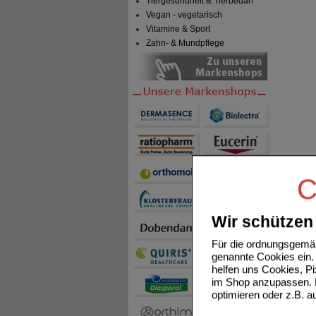
Tiergesundheit & Tierbedarf
Vegan - vegetarisch
Vitamine & Sport
Zahn- & Mundpflege
C
Wir schützen 
Für die ordnungsgemäß
genannte Cookies ein. 
helfen uns Cookies, P
im Shop anzupassen. D
optimieren oder z.B. 