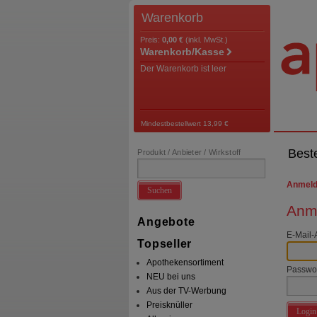
Warenkorb
Preis:
0,00 €
(inkl. MwSt.)
Warenkorb/Kasse
Der Warenkorb ist leer
Mindestbestellwert 13,99 €
Best
Produkt / Anbieter / Wirkstoff
Anmel
Suchen
Anme
Angebote
E-Mail-
Topseller
Apothekensortiment
Passwo
NEU bei uns
Aus der TV-Werbung
Preisknüller
Login