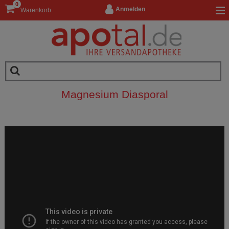
0
Anmelden
Warenkorb
Magnesium Diasporal