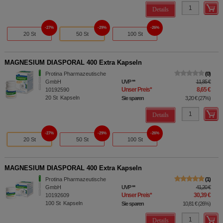
Details
27%
29%
26%
20 St
50 St
100 St
MAGNESIUM DIASPORAL 400 Extra Kapseln
Protina Pharmazeutische
0
GmbH
UVP
**
11,85 €
Unser Preis
*
8,65 €
10192590
20
St
Kapseln
Sie sparen
3,20 €
(
27%
)
Details
27%
29%
26%
20 St
50 St
100 St
MAGNESIUM DIASPORAL 400 Extra Kapseln
Protina Pharmazeutische
1
GmbH
UVP
**
41,20 €
Unser Preis
*
30,39 €
10192609
100
St
Kapseln
Sie sparen
10,81 €
(
26%
)
Details