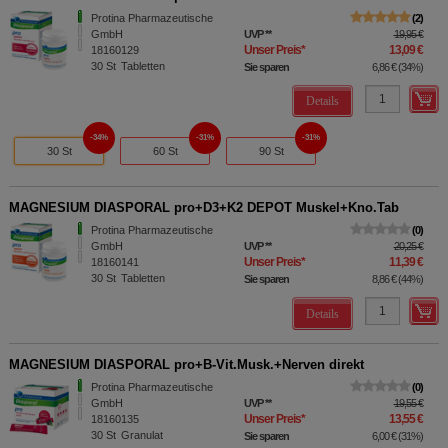
Protina Pharmazeutische
2
GmbH
UVP
**
19,95 €
Unser Preis
*
13,09 €
18160129
30
St
Tabletten
Sie sparen
6,86 €
(
34%
)
Details
34%
31%
31%
30 St
60 St
90 St
MAGNESIUM DIASPORAL pro+D3+K2 DEPOT Muskel+Kno.Tab
Protina Pharmazeutische
0
GmbH
UVP
**
20,25 €
Unser Preis
*
11,39 €
18160141
30
St
Tabletten
Sie sparen
8,86 €
(
44%
)
Details
MAGNESIUM DIASPORAL pro+B-Vit.Musk.+Nerven direkt
Protina Pharmazeutische
0
GmbH
UVP
**
19,55 €
Unser Preis
*
13,55 €
18160135
30
St
Granulat
Sie sparen
6,00 €
(
31%
)