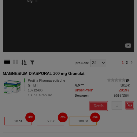
1
2
pro Seite
MAGNESIUM DIASPORAL 300 mg Granulat
Protina Pharmazeutische
0
GmbH
AVP
***
38,10 €
Unser Preis
*
28,59 €
10712486
100
St
Granulat
Sie sparen
9,51 €
(
25%
)
Details
32%
33%
25%
20 St
50 St
100 St