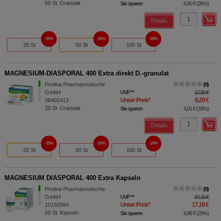
50
St
Granulat
Sie sparen
6,60 €
(
26%
)
Details
33%
26%
28%
20 St
50 St
100 St
MAGNESIUM-DIASPORAL 400 Extra direkt D.-granulat
Protina Pharmazeutische
0
GmbH
UVP
**
12,30 €
Unser Preis
*
8,29 €
08402413
20
St
Granulat
Sie sparen
4,01 €
(
33%
)
Details
33%
26%
28%
20 St
50 St
100 St
MAGNESIUM DIASPORAL 400 Extra Kapseln
Protina Pharmazeutische
0
GmbH
UVP
**
24,15 €
Unser Preis
*
17,19 €
10192584
50
St
Kapseln
Sie sparen
6,96 €
(
29%
)