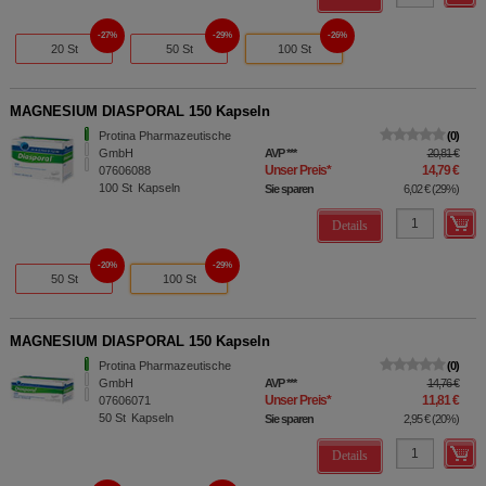
27%
29%
26%
20 St
50 St
100 St
MAGNESIUM DIASPORAL 150 Kapseln
Protina Pharmazeutische
0
GmbH
AVP
***
20,81 €
Unser Preis
*
14,79 €
07606088
100
St
Kapseln
Sie sparen
6,02 €
(
29%
)
Details
20%
29%
50 St
100 St
MAGNESIUM DIASPORAL 150 Kapseln
Protina Pharmazeutische
0
GmbH
AVP
***
14,76 €
Unser Preis
*
11,81 €
07606071
50
St
Kapseln
Sie sparen
2,95 €
(
20%
)
Details