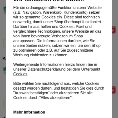
Protina Pharmazeutische
0
Für die ordnungsgemäße Funktion unserer Website
GmbH
AVP
***
16,59 €
(z.B. Navigation, Warenkorb, Kundenkonto) setzen
Unser Preis
*
13,27 €
08626779
wir so genannte Cookies ein. Diese sind technisch
5X2
ml
Ampullen
Sie sparen
3,32 €
(
20%
)
notwendig, damit unser Shop überhaupt funktioniert.
Grundpreis
1327,00 €
pro 1 l
Darüber hinaus helfen uns Cookies, Pixel und
Details
vergleichbare Technologien, unsere Website an das
von Ihnen bevorzugte Verhalten im Shop
anzupassen. Die Informationen darüber, wie Sie
20%
36%
5X2 ml
50X2 ml
unsere Seiten nutzen, setzen wir ein, um den Shop
zu optimieren oder z.B. auf Sie zugeschnittene
Werbung einblenden zu können.
MAGNESIUM DIASPORAL 2 mmol Ampullen
Weitergehende Informationen hierzu finden Sie in
Protina Pharmazeutische
0
unserer
Datenschutzerklärung
bei dem Unterpunkt
GmbH
AVP
***
14,70 €
Unser Preis
*
11,76 €
08626756
Cookies
.
5X5
ml
Ampullen
Sie sparen
2,94 €
(
20%
)
Grundpreis
470,40 €
pro 1 l
Bitte wählen Sie nachfolgend aus, welche Cookies
gesetzt werden dürfen, und bestätigen Sie dies durch
Details
"Auswahl bestätigen" oder akzeptieren Sie alle
Cookies durch "Alles akzeptieren":
20%
31%
5X5 ml
50X5 ml
Mehr Information