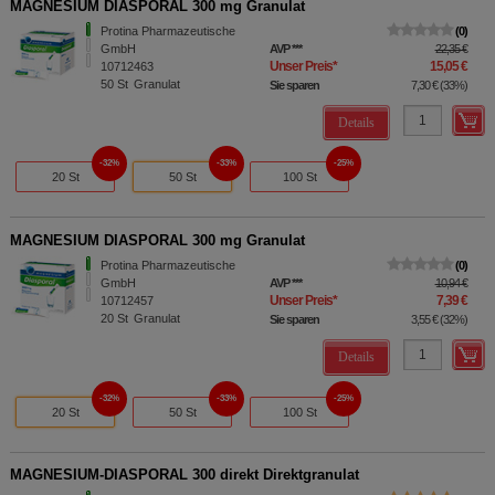
MAGNESIUM DIASPORAL 300 mg Granulat
Protina Pharmazeutische
0
GmbH
AVP
***
22,35 €
Unser Preis
*
15,05 €
10712463
50
St
Granulat
Sie sparen
7,30 €
(
33%
)
Details
32%
33%
25%
20 St
50 St
100 St
MAGNESIUM DIASPORAL 300 mg Granulat
Protina Pharmazeutische
0
GmbH
AVP
***
10,94 €
Unser Preis
*
7,39 €
10712457
20
St
Granulat
Sie sparen
3,55 €
(
32%
)
Details
32%
33%
25%
20 St
50 St
100 St
MAGNESIUM-DIASPORAL 300 direkt Direktgranulat