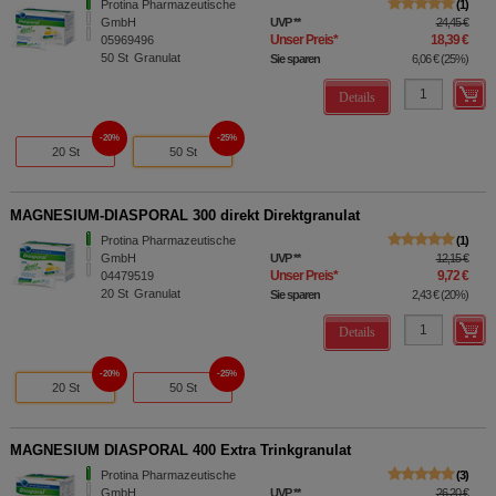
Protina Pharmazeutische
1
GmbH
UVP
**
24,45 €
Unser Preis
*
18,39 €
05969496
50
St
Granulat
Sie sparen
6,06 €
(
25%
)
Details
20%
25%
20 St
50 St
MAGNESIUM-DIASPORAL 300 direkt Direktgranulat
Protina Pharmazeutische
1
GmbH
UVP
**
12,15 €
Unser Preis
*
9,72 €
04479519
20
St
Granulat
Sie sparen
2,43 €
(
20%
)
Details
20%
25%
20 St
50 St
MAGNESIUM DIASPORAL 400 Extra Trinkgranulat
Protina Pharmazeutische
3
GmbH
UVP
**
26,20 €