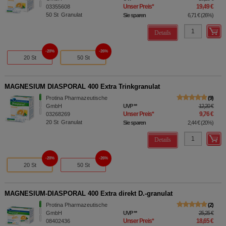
Unser Preis
*
19,49 €
03355608
50
St
Granulat
Sie sparen
6,71 €
(
26%
)
Details
20%
26%
20 St
50 St
MAGNESIUM DIASPORAL 400 Extra Trinkgranulat
Protina Pharmazeutische
9
GmbH
UVP
**
12,20 €
Unser Preis
*
9,76 €
03268269
20
St
Granulat
Sie sparen
2,44 €
(
20%
)
Details
20%
26%
20 St
50 St
MAGNESIUM-DIASPORAL 400 Extra direkt D.-granulat
Protina Pharmazeutische
2
GmbH
UVP
**
25,25 €
Unser Preis
*
18,65 €
08402436