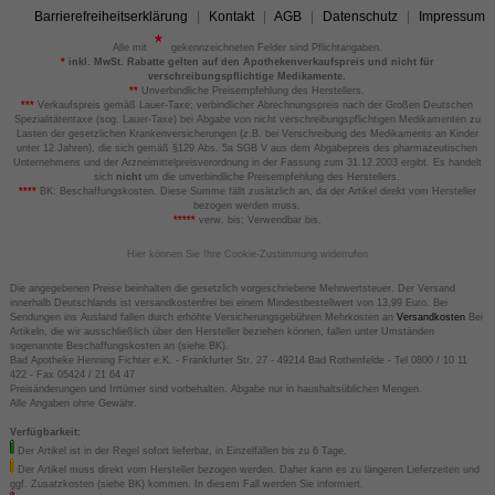
Barrierefreiheitserklärung
Kontakt
AGB
Datenschutz
Impressum
Alle mit
gekennzeichneten Felder sind Pflichtangaben.
*
inkl. MwSt. Rabatte gelten auf den Apothekenverkaufspreis und nicht für
verschreibungspflichtige Medikamente.
**
Unverbindliche Preisempfehlung des Herstellers.
***
Verkaufspreis gemäß Lauer-Taxe; verbindlicher Abrechnungspreis nach der Großen Deutschen
Spezialitätentaxe (sog. Lauer-Taxe) bei Abgabe von nicht verschreibungspflichtigen Medikamenten zu
Lasten der gesetzlichen Krankenversicherungen (z.B. bei Verschreibung des Medikaments an Kinder
unter 12 Jahren), die sich gemäß §129 Abs. 5a SGB V aus dem Abgabepreis des pharmazeutischen
Unternehmens und der Arzneimittelpreisverordnung in der Fassung zum 31.12.2003 ergibt. Es handelt
sich
nicht
um die unverbindliche Preisempfehlung des Herstellers.
****
BK: Beschaffungskosten. Diese Summe fällt zusätzlich an, da der Artikel direkt vom Hersteller
bezogen werden muss.
*****
verw. bis: Verwendbar bis.
Hier können Sie Ihre Cookie-Zustimmung widerrufen
Die angegebenen Preise beinhalten die gesetzlich vorgeschriebene Mehrwertsteuer. Der Versand
innerhalb Deutschlands ist versandkostenfrei bei einem Mindestbestellwert von 13,99 Euro. Bei
Sendungen ins Ausland fallen durch erhöhte Versicherungsgebühren Mehrkosten an
Versandkosten
Bei
Artikeln, die wir ausschließlich über den Hersteller beziehen können, fallen unter Umständen
sogenannte Beschaffungskosten an (siehe BK).
Bad Apotheke Henning Fichter e.K. - Frankfurter Str. 27 - 49214 Bad Rothenfelde - Tel 0800 / 10 11
422 - Fax 05424 / 21 64 47
Preisänderungen und Irrtümer sind vorbehalten. Abgabe nur in haushaltsüblichen Mengen.
Alle Angaben ohne Gewähr.
Verfügbarkeit:
Der Artikel ist in der Regel sofort lieferbar, in Einzelfällen bis zu 6 Tage.
Der Artikel muss direkt vom Hersteller bezogen werden. Daher kann es zu längeren Lieferzeiten und
ggf. Zusatzkosten (siehe BK) kommen. In diesem Fall werden Sie informiert.