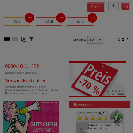
Details
31%
26%
30%
30 St
60 St
90 St
1
2
pro Seite
0800-10 11 422
gebührenfreie Rufnummer
Versandkostenfrei
innerhalb Deutschlands bei einem
Mindestbestellwert von 13,99 Euro oder bei
Einsendung eines Kassenrezeptes
Bewertung