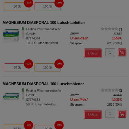
20%
29%
50 St
100 St
MAGNESIUM DIASPORAL 100 Lutschtabletten
Protina Pharmazeutische
0
GmbH
AVP
***
21,85 €
Unser Preis
*
15,59 €
07274344
100
St
Lutschtabletten
Sie sparen
6,26 €
(
29%
)
Details
20%
29%
50 St
100 St
MAGNESIUM DIASPORAL 100 Lutschtabletten
Protina Pharmazeutische
0
GmbH
AVP
***
12,95 €
Unser Preis
*
10,36 €
07274338
50
St
Lutschtabletten
Sie sparen
2,59 €
(
20%
)
Details
20%
29%
50 St
100 St